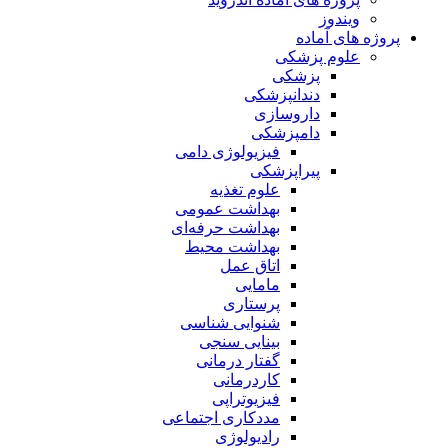
ویندوز
پروژه های آماده
علوم پزشکی
پزشکی
دندانپزشکی
داروسازی
دامپزشکی
فیزیولوژی دامی
پیراپزشکی
علوم تغذیه
بهداشت عمومی
بهداشت حرفه‌ای
بهداشت محیط
اتاق عمل
مامایی
پرستاری
شنوایی شناسی
بینایی سنجی
گفتار درمانی
کاردرمانی
فیزیوتراپی
مددکاری اجتماعی
رادیولوژی