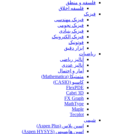
فلسفه و منطق
فلسفه اخلاق
فیزیک
فیزیک مهندسی
فیزیک نجومی
فیزیک بنیادی
فیزیک الکترونیک
فوتونیک
ابزار دقیق
ریاضیات
آنالیز ریاضی
آنالیز عددی
آمار و احتمال
متمتیکا (Mathematica)
کاسیو (CASIO)
FlexPDE
Cabri 3D
FX Graph
MathType
Maple
Tecplot
شیمی
اسپن پلاس (Aspen Plus)
اسپن هایسیس (Aspen HYSYS)