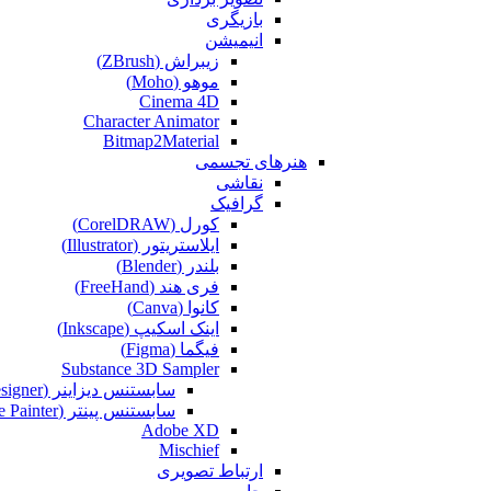
بازیگری
انیمیشن
زیبراش (ZBrush)
موهو (Moho)
Cinema 4D
Character Animator
Bitmap2Material
هنرهای تجسمی
نقاشی‌
گرافیک
کورل (CorelDRAW)
ایلاستریتور (Illustrator)
بلندر (Blender)
فری هند (FreeHand)
کانوا (Canva)
اینک اسکیپ (Inkscape)
فیگما (Figma‎)
Substance 3D Sampler
سابستنس دیزاینر (Substance Designer)
سابستنس پینتر (Substance Painter)
Adobe XD
Mischief
ارتباط تصویری