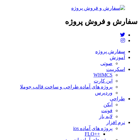
سفارش و فروش پروژه
سفارش پروژه
آموزش
صوتی
اسکریپت
WHMCS
اپن کارت
پروژه های آماده طراحی و ساخت قالب جوملا
وردپرس
طراحی
آیکن
فونت
لایه باز
نرم افزار
پروژه های آماده ios
++FLO
پروژه های آماده اندروید