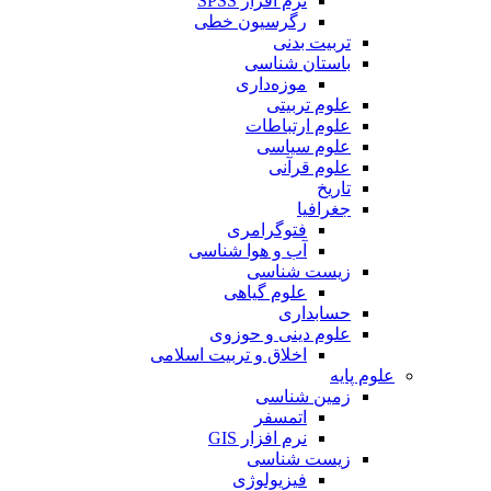
نرم افزار SPSS
رگرسیون خطی
تربیت بدنی
باستان شناسی
موزه‌داری
علوم تربیتی
علوم ارتباطات
علوم سیاسی
علوم قرآنی
تاریخ
جغرافیا
فتوگرامری
آب و هوا شناسی
زیست شناسی
علوم گیاهی
حسابداری
علوم دینی و حوزوی
اخلاق و تربیت اسلامی
علوم پایه
زمین شناسی
اتمسفر
نرم افزار GIS
زیست شناسی
فیزیولوژی