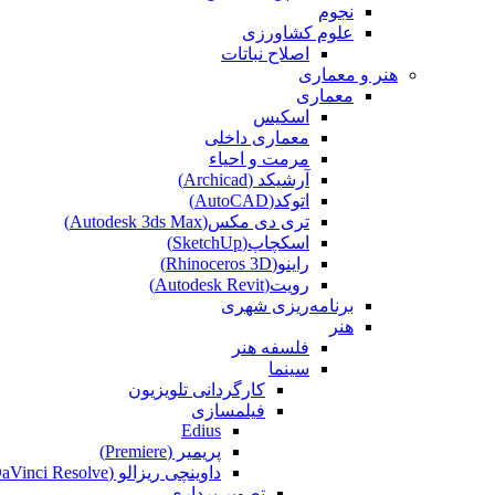
نجوم
علوم کشاورزی
اصلاح نباتات
هنر و معماری
معماری
اسکیس
معماری داخلی
مرمت و احیاء
آرشیکد (Archicad)
اتوکد(AutoCAD)
تری دی مکس(Autodesk 3ds Max)
اسکچاپ(SketchUp)
راینو(Rhinoceros 3D)
رویت(Autodesk Revit)
برنامه‌ریزی شهری
هنر
فلسفه هنر
سینما
کارگردانی تلویزیون
فیلمسازی
Edius
پریمیر (Premiere)
داوینچی ریزالو (DaVinci Resolve)
تصویر برداری