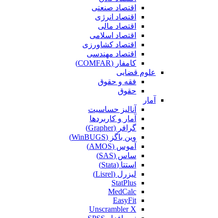
اقتصاد صنعتی
اقتصاد انرژی
اقتصاد مالی
اقتصاد اسلامی
اقتصاد کشاورزی
اقتصاد مهندسی
کامفار (COMFAR)
علوم قضایی
فقه و حقوق
حقوق
آمار
آنالیز حساسیت
آمار و کاربردها
گرافر (Grapher)
وین باگز (WinBUGS)
آموس (AMOS)
ساس (SAS)
استتا (Stata)
لیزرل (Lisrel)
StatPlus
MedCalc
EasyFit
Unscrambler X