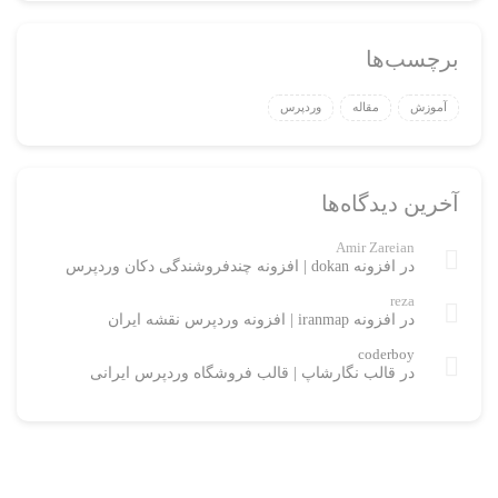
برچسب‌ها
آموزش
مقاله
وردپرس
آخرین دیدگاه‌ها
Amir Zareian
در
افزونه dokan | افزونه چندفروشندگی دکان وردپرس
reza
در
افزونه iranmap | افزونه وردپرس نقشه ایران
coderboy
در
قالب نگارشاپ | قالب فروشگاه وردپرس ایرانی