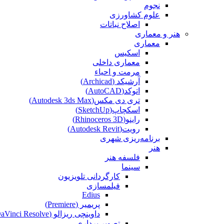
نجوم
علوم کشاورزی
اصلاح نباتات
هنر و معماری
معماری
اسکیس
معماری داخلی
مرمت و احیاء
آرشیکد (Archicad)
اتوکد(AutoCAD)
تری دی مکس(Autodesk 3ds Max)
اسکچاپ(SketchUp)
راینو(Rhinoceros 3D)
رویت(Autodesk Revit)
برنامه‌ریزی شهری
هنر
فلسفه هنر
سینما
کارگردانی تلویزیون
فیلمسازی
Edius
پریمیر (Premiere)
داوینچی ریزالو (DaVinci Resolve)
تصویر برداری