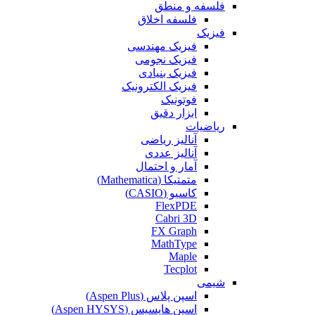
فلسفه و منطق
فلسفه اخلاق
فیزیک
فیزیک مهندسی
فیزیک نجومی
فیزیک بنیادی
فیزیک الکترونیک
فوتونیک
ابزار دقیق
ریاضیات
آنالیز ریاضی
آنالیز عددی
آمار و احتمال
متمتیکا (Mathematica)
کاسیو (CASIO)
FlexPDE
Cabri 3D
FX Graph
MathType
Maple
Tecplot
شیمی
اسپن پلاس (Aspen Plus)
اسپن هایسیس (Aspen HYSYS)