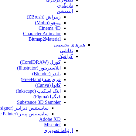
بازیگری
انیمیشن
زیبراش (ZBrush)
موهو (Moho)
Cinema 4D
Character Animator
Bitmap2Material
هنرهای تجسمی
نقاشی‌
گرافیک
کورل (CorelDRAW)
ایلاستریتور (Illustrator)
بلندر (Blender)
فری هند (FreeHand)
کانوا (Canva)
اینک اسکیپ (Inkscape)
فیگما (Figma‎)
Substance 3D Sampler
سابستنس دیزاینر (Substance Designer)
سابستنس پینتر (Substance Painter)
Adobe XD
Mischief
ارتباط تصویری