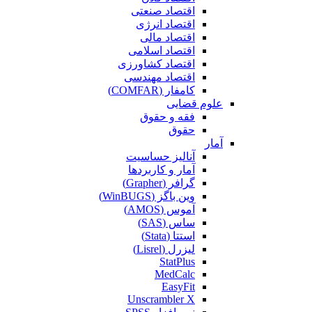
اقتصاد صنعتی
اقتصاد انرژی
اقتصاد مالی
اقتصاد اسلامی
اقتصاد کشاورزی
اقتصاد مهندسی
کامفار (COMFAR)
علوم قضایی
فقه و حقوق
حقوق
آمار
آنالیز حساسیت
آمار و کاربردها
گرافر (Grapher)
وین باگز (WinBUGS)
آموس (AMOS)
ساس (SAS)
استتا (Stata)
لیزرل (Lisrel)
StatPlus
MedCalc
EasyFit
Unscrambler X