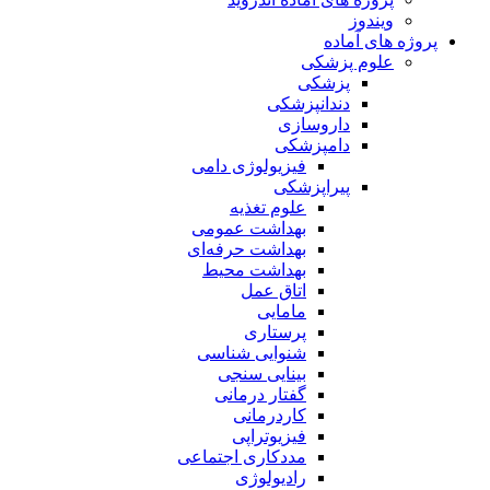
ویندوز
پروژه های آماده
علوم پزشکی
پزشکی
دندانپزشکی
داروسازی
دامپزشکی
فیزیولوژی دامی
پیراپزشکی
علوم تغذیه
بهداشت عمومی
بهداشت حرفه‌ای
بهداشت محیط
اتاق عمل
مامایی
پرستاری
شنوایی شناسی
بینایی سنجی
گفتار درمانی
کاردرمانی
فیزیوتراپی
مددکاری اجتماعی
رادیولوژی