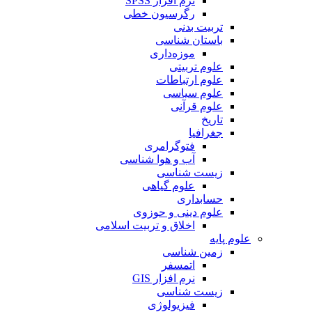
نرم افزار SPSS
رگرسیون خطی
تربیت بدنی
باستان شناسی
موزه‌داری
علوم تربیتی
علوم ارتباطات
علوم سیاسی
علوم قرآنی
تاریخ
جغرافیا
فتوگرامری
آب و هوا شناسی
زیست شناسی
علوم گیاهی
حسابداری
علوم دینی و حوزوی
اخلاق و تربیت اسلامی
علوم پایه
زمین شناسی
اتمسفر
نرم افزار GIS
زیست شناسی
فیزیولوژی