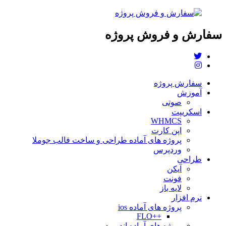
سفارش و فروش پروژه
سفارش پروژه
آموزش
صوتی
اسکریپت
WHMCS
اپن کارت
پروژه های آماده طراحی و ساخت قالب جوملا
وردپرس
طراحی
آیکن
فونت
لایه باز
نرم افزار
پروژه های آماده ios
++FLO
پروژه های آماده اندروید