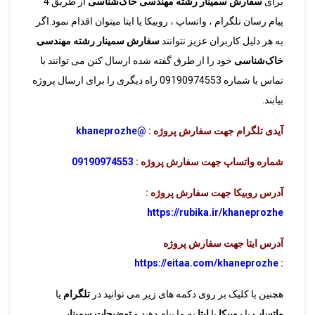
برای
سفارش سمینار رشته مهندسی خاک‌شناسی
از طریق 4
پیام رسان تلگرام ، واتساپ ، روبیکا یا ایتا میتوان اقدام نمود.اگر
به هر دلیل کاربران عزیز نتوانند
سفارش سمینار رشته مهندسی
خاک‌شناسی
خود را از طرق گفته شده ارسال کنن می توانند با
تماس با شماره 09190974553 راه دیگری را برای ارسال پروژه
بیابند.
آیدی تلگرام جهت سفارش پروژه :
@khaneprozhe
شماره واتساپ جهت سفارش پروژه :
09190974553
آدرس روبیکا جهت سفارش پروژه :
https://rubika.ir/khaneprozhe
آدرس ایتا جهت سفارش پروژه
https://eitaa.com/khaneprozhe
:
هچنین با کلیک بر روی دکمه های زیر می توانید در
تلگرام
یا
واتساپ
یا
روبیکا
یا
ایتا
به ما پیام دهید و
توضیحات سمینار