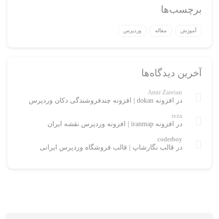
برچسب‌ها
آموزش
مقاله
وردپرس
آخرین دیدگاه‌ها
Amir Zareian
در
افزونه dokan | افزونه چندفروشندگی دکان وردپرس
reza
در
افزونه iranmap | افزونه وردپرس نقشه ایران
coderboy
در
قالب نگارشاپ | قالب فروشگاه وردپرس ایرانی