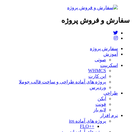
سفارش و فروش پروژه
سفارش پروژه
آموزش
صوتی
اسکریپت
WHMCS
اپن کارت
پروژه های آماده طراحی و ساخت قالب جوملا
وردپرس
طراحی
آیکن
فونت
لایه باز
نرم افزار
پروژه های آماده ios
++FLO
پروژه های آماده اندروید