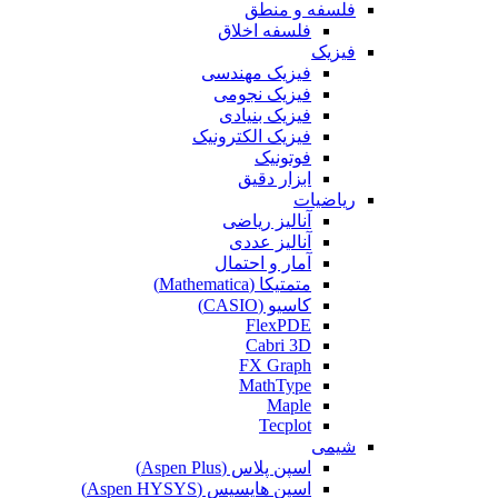
فلسفه و منطق
فلسفه اخلاق
فیزیک
فیزیک مهندسی
فیزیک نجومی
فیزیک بنیادی
فیزیک الکترونیک
فوتونیک
ابزار دقیق
ریاضیات
آنالیز ریاضی
آنالیز عددی
آمار و احتمال
متمتیکا (Mathematica)
کاسیو (CASIO)
FlexPDE
Cabri 3D
FX Graph
MathType
Maple
Tecplot
شیمی
اسپن پلاس (Aspen Plus)
اسپن هایسیس (Aspen HYSYS)