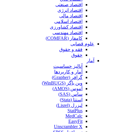
اقتصاد صنعتی
اقتصاد انرژی
اقتصاد مالی
اقتصاد اسلامی
اقتصاد کشاورزی
اقتصاد مهندسی
کامفار (COMFAR)
علوم قضایی
فقه و حقوق
حقوق
آمار
آنالیز حساسیت
آمار و کاربردها
گرافر (Grapher)
وین باگز (WinBUGS)
آموس (AMOS)
ساس (SAS)
استتا (Stata)
لیزرل (Lisrel)
StatPlus
MedCalc
EasyFit
Unscrambler X