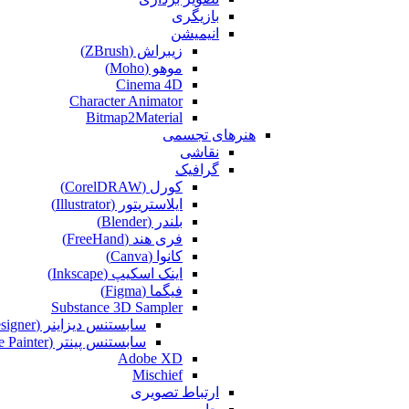
بازیگری
انیمیشن
زیبراش (ZBrush)
موهو (Moho)
Cinema 4D
Character Animator
Bitmap2Material
هنرهای تجسمی
نقاشی‌
گرافیک
کورل (CorelDRAW)
ایلاستریتور (Illustrator)
بلندر (Blender)
فری هند (FreeHand)
کانوا (Canva)
اینک اسکیپ (Inkscape)
فیگما (Figma‎)
Substance 3D Sampler
سابستنس دیزاینر (Substance Designer)
سابستنس پینتر (Substance Painter)
Adobe XD
Mischief
ارتباط تصویری