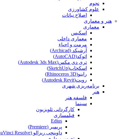
نجوم
علوم کشاورزی
اصلاح نباتات
هنر و معماری
معماری
اسکیس
معماری داخلی
مرمت و احیاء
آرشیکد (Archicad)
اتوکد(AutoCAD)
تری دی مکس(Autodesk 3ds Max)
اسکچاپ(SketchUp)
راینو(Rhinoceros 3D)
رویت(Autodesk Revit)
برنامه‌ریزی شهری
هنر
فلسفه هنر
سینما
کارگردانی تلویزیون
فیلمسازی
Edius
پریمیر (Premiere)
داوینچی ریزالو (DaVinci Resolve)
تصویر برداری