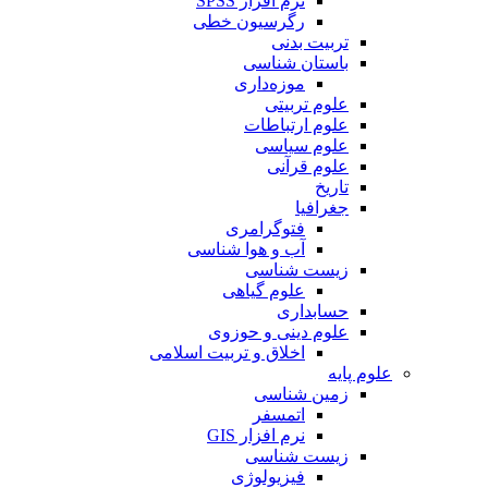
نرم افزار SPSS
رگرسیون خطی
تربیت بدنی
باستان شناسی
موزه‌داری
علوم تربیتی
علوم ارتباطات
علوم سیاسی
علوم قرآنی
تاریخ
جغرافیا
فتوگرامری
آب و هوا شناسی
زیست شناسی
علوم گیاهی
حسابداری
علوم دینی و حوزوی
اخلاق و تربیت اسلامی
علوم پایه
زمین شناسی
اتمسفر
نرم افزار GIS
زیست شناسی
فیزیولوژی