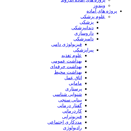
ویندوز
پروژه های آماده
علوم پزشکی
پزشکی
دندانپزشکی
داروسازی
دامپزشکی
فیزیولوژی دامی
پیراپزشکی
علوم تغذیه
بهداشت عمومی
بهداشت حرفه‌ای
بهداشت محیط
اتاق عمل
مامایی
پرستاری
شنوایی شناسی
بینایی سنجی
گفتار درمانی
کاردرمانی
فیزیوتراپی
مددکاری اجتماعی
رادیولوژی