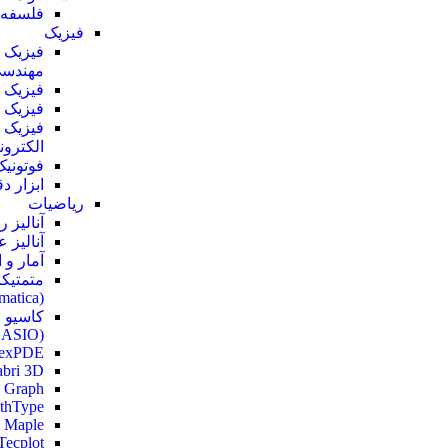
فلسفه 
فیزیک
فیزیک
مهندس
فیزیک 
فیزیک ب
فیزیک
الکترون
فوتونیک
ابزار د
ریاضیات
آنالیز 
آنالیز 
آمار و 
متمتیکا
(Mathematica)
کاسیو
(CASIO)
lexPDE
bri 3D
 Graph
thType
Maple
Tecplot