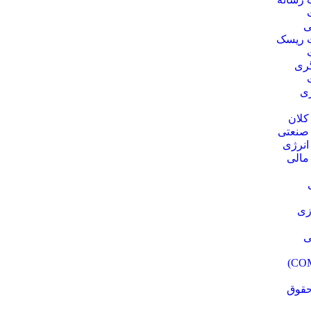
ی
 ریسک
ری
ژی
کلان
 صنعتی
انرژی
مالی
زی
ی
حقوق