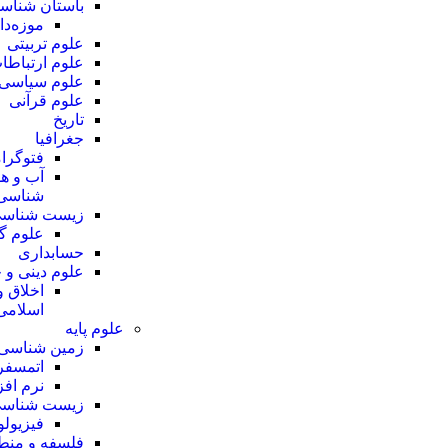
باستان شناس
موزه‌دا
علوم تربیتی
علوم ارتباطا
علوم سیاسی
علوم قرآنی
تاریخ
جغرافیا
فتوگرا
آب و هو
شناسی
زیست شناس
علوم گ
حسابداری
علوم دینی و 
اخلاق و
اسلامی
علوم پایه
زمین شناسی
اتمسفر
نرم افزار
زیست شناس
فیزیول
فلسفه و منط