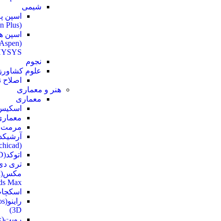
شیمی
اسپن پ
(Aspen Plus)
اسپن ه
(Aspen
YSYS)
نجوم
علوم کشاور
اصلاح ن
هنر و معماری
معماری
اسکیس
معماری
مرمت و
آرشیکد
(Archicad)
اتوکد(AutoCAD)
تری دی
م
ds Max)
اسکچاپ(tchUp
رای
3D)
ر