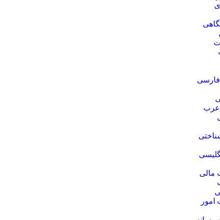
ی
گاهی
ت
 فارسی
ی
 عرب
ناختی
گلیسی
 مالی
ی
 امور
 رسانه