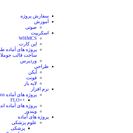
سفارش پروژه
آموزش
صوتی
اسکریپت
WHMCS
اپن کارت
پروژه های آماده ط
ساخت قالب جوملا
وردپرس
طراحی
آیکن
فونت
لایه باز
نرم افزار
پروژه های آماده ios
++FLO
پروژه های آماده اند
ویندوز
پروژه های آماده
علوم پزشکی
پزشکی