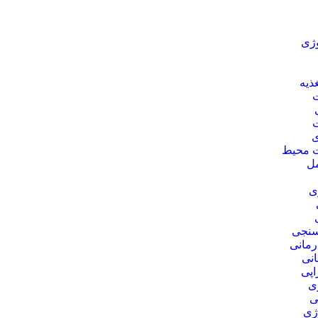
وژی
ذیه
ی
 محیط
مل
ی
 سنجی
رمانی
انی
اپی
ی
ی
ژی