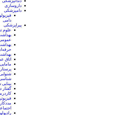
دندانپزشکی
داروسازی
دامپزشکی
فیزیول
دامی
پیراپزشکی
علوم تغ
بهداشت
عمومی
بهداشت
حرفه‌ا
بهداشت
اتاق ع
مامایی
پرستار
شنوایی
شناسی
بینایی
گفتار د
کاردرم
فیزیوتر
مددکار
اجتماع
رادیولو