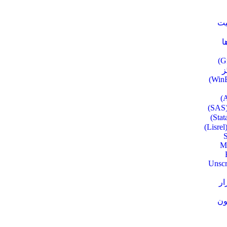
ت
ا
ز
)
S
M
Unscr
ار
ون