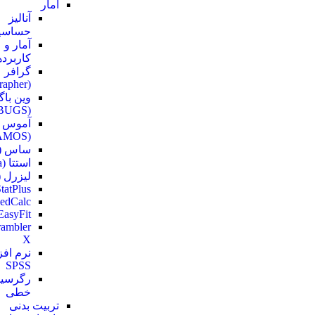
آمار
آنالیز
حساسی
آمار و
کاربرده
گرافر
(Grapher)
وین باگ
(WinBUGS)
آموس
(AMOS)
ساس (SAS)
استتا (Stata)
لیزرل (Lisrel
tatPlus
edCalc
EasyFit
ambler
X
نرم افز
SPSS
رگرسی
خطی
تربیت بدنی