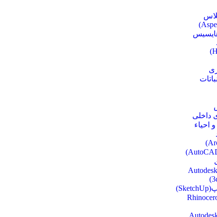
لاس
ایسیس
H
زی
باتات
 داخلی
 احیاء
کس(Autodesk
3
Ske)
نو(Rhinoceros
ویت(Autodesk