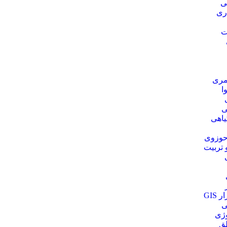
ی
ری
ت
مری
ا
ی
یاهی
حوزوی
 تربیت
 GIS
ی
وژی
ق