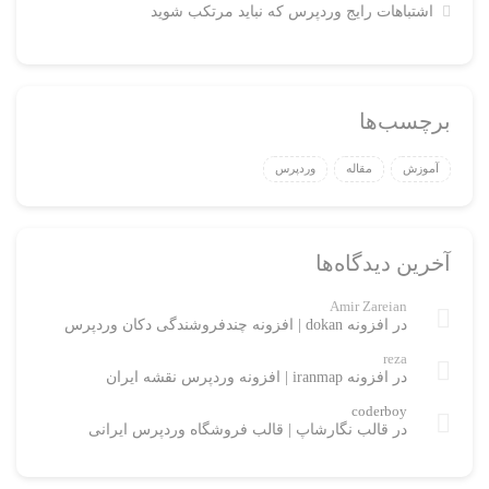
اشتباهات رایج وردپرس که نباید مرتکب شوید
برچسب‌ها
آموزش
مقاله
وردپرس
آخرین دیدگاه‌ها
Amir Zareian
در
افزونه dokan | افزونه چندفروشندگی دکان وردپرس
reza
در
افزونه iranmap | افزونه وردپرس نقشه ایران
coderboy
در
قالب نگارشاپ | قالب فروشگاه وردپرس ایرانی