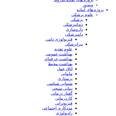
ویندوز
پروژه های آماده
علوم پزشکی
پزشکی
دندانپزشکی
داروسازی
دامپزشکی
فیزیولوژی دامی
پیراپزشکی
علوم تغذیه
بهداشت عمومی
بهداشت حرفه‌ای
بهداشت محیط
اتاق عمل
مامایی
پرستاری
شنوایی شناسی
بینایی سنجی
گفتار درمانی
کاردرمانی
فیزیوتراپی
مددکاری اجتماعی
رادیولوژی