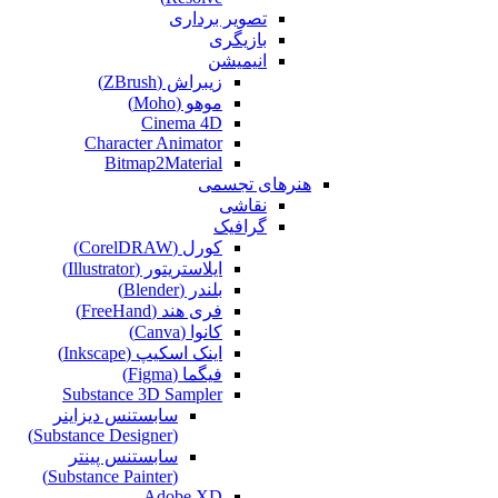
تصویر برداری
بازیگری
انیمیشن
زیبراش (ZBrush)
موهو (Moho)
Cinema 4D
Character Animator
Bitmap2Material
هنرهای تجسمی
نقاشی‌
گرافیک
کورل (CorelDRAW)
ایلاستریتور (Illustrator)
بلندر (Blender)
فری هند (FreeHand)
کانوا (Canva)
اینک اسکیپ (Inkscape)
فیگما (Figma‎)
Substance 3D Sampler
سابستنس دیزاینر
(Substance Designer)
سابستنس پینتر
(Substance Painter)
Adobe XD