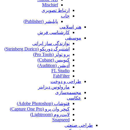
Mischief
ارتباط تصویری
چاپ
پابلیشر (Publisher)
هنر اسلامی
کارشناسی فرش
موسیقی
نوازندگی ساز ایرانی
اشتنبرگ دوریکو (Steinberg Dorico)
پرو تولز (Pro Tools)
کیوبیس (Cubase‎)
آدیشن (Audition)
FL Studio
FabFilter
طراحی و دوخت
مارولوس دیزاینر
مجسمه‌سازی‌
عکاسی
فتوشاپ (Adobe Photoshop)
کپچر وان پرو (Capture One Pro)
لایت‌روم (Lightroom)
Snapseed
طراحی صنعتی