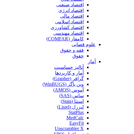
اقتصاد صنعتی
اقتصاد انرژی
اقتصاد مالی
اقتصاد اسلامی
اقتصاد کشاورزی
اقتصاد مهندسی
کامفار (COMFAR)
علوم قضایی
فقه و حقوق
حقوق
آمار
آنالیز حساسیت
آمار و کاربردها
گرافر (Grapher)
وین باگز (WinBUGS)
آموس (AMOS)
ساس (SAS)
استتا (Stata)
لیزرل (Lisrel)
StatPlus
MedCalc
EasyFit
Unscrambler X