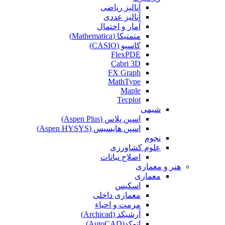
آنالیز ریاضی
آنالیز عددی
آمار و احتمال
متمتیکا (Mathematica)
کاسیو (CASIO)
FlexPDE
Cabri 3D
FX Graph
MathType
Maple
Tecplot
شیمی
اسپن پلاس (Aspen Plus)
اسپن هایسیس (Aspen HYSYS)
نجوم
علوم کشاورزی
اصلاح نباتات
هنر و معماری
معماری
اسکیس
معماری داخلی
مرمت و احیاء
آرشیکد (Archicad)
اتوکد(AutoCAD)