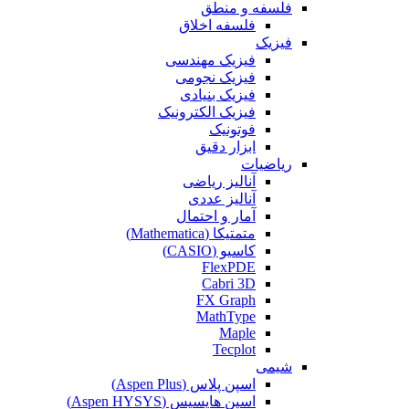
فلسفه و منطق
فلسفه اخلاق
فیزیک
فیزیک مهندسی
فیزیک نجومی
فیزیک بنیادی
فیزیک الکترونیک
فوتونیک
ابزار دقیق
ریاضیات
آنالیز ریاضی
آنالیز عددی
آمار و احتمال
متمتیکا (Mathematica)
کاسیو (CASIO)
FlexPDE
Cabri 3D
FX Graph
MathType
Maple
Tecplot
شیمی
اسپن پلاس (Aspen Plus)
اسپن هایسیس (Aspen HYSYS)