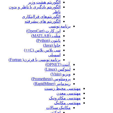
الگوریتم هشت وزیر
الگوریتم یادگیری با ناظر و بدون
ناظر
الگوریتم‌های فراابتکاری
الگوریتم های پیشرفته
برنامه نویسی
اپن کارت (OpenCart)
متلب (MATLAB)
پایتون (Python)
جاوا (Java)
سی پلاس پلاس (C++)
اسمبلی
برنامه نویسی با فرترن( Fortran)
آپنت (OPNET)
لینوکس (Linux)
ویزیو (Visio)
پرومتئوس (Prometheus)
رپیدماینر (RapidMiner)
مهندسی محیط زیست
مهندسی معدن
مهندسی مکاترونیک
مهندسی مکانیک
مکانیک سیالات
اجکتور