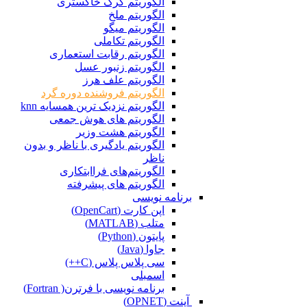
الگوریتم گرگ خاکستری
الگوریتم ملخ
الگوریتم میگو
الگوریتم تکاملی
الگوریتم رقابت استعماری
الگوریتم زنبور عسل
الگوریتم علف هرز
الگوریتم فروشنده دوره گرد
الگوریتم نزدیک ترین همسایه knn
الگوریتم های هوش جمعی
الگوریتم هشت وزیر
الگوریتم یادگیری با ناظر و بدون
ناظر
الگوریتم‌های فراابتکاری
الگوریتم های پیشرفته
برنامه نویسی
اپن کارت (OpenCart)
متلب (MATLAB)
پایتون (Python)
جاوا (Java)
سی پلاس پلاس (C++)
اسمبلی
برنامه نویسی با فرترن( Fortran)
آپنت (OPNET)