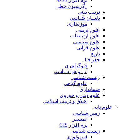
نرم افزار SPSS
رگرسیون خطی
تربیت بدنی
باستان شناسی
موزه‌داری
علوم تربیتی
علوم ارتباطات
علوم سیاسی
علوم قرآنی
تاریخ
جغرافیا
فتوگرامری
آب و هوا شناسی
زیست شناسی
علوم گیاهی
حسابداری
علوم دینی و حوزوی
اخلاق و تربیت اسلامی
علوم پایه
زمین شناسی
اتمسفر
نرم افزار GIS
زیست شناسی
فیزیولوژی