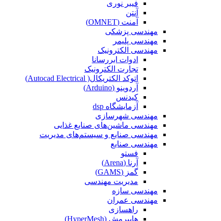
فیبر نوری
آنتن
آمنت (OMNET)
مهندسی پزشکی
مهندسی پلیمر
مهندسی الکترونیک
ادوات ابررسانا
تجارت الکترونیک
اتوکد الکتریکال( Autocad Electrical)
آردوینو (Arduino)
کیدنس
آزمایشگاه dsp
مهندسی شهرسازی
مهندسی ماشین‌های صنایع غذایی
مهندسی صنایع و سیستم‌های مدیریت
مهندسی صنایع
فستو
آرنا (Arena)
گمز (GAMS)
مدیریت مهندسی
مهندسی سازه
مهندسی عمران‌
راهسازی
هایپرمش (HyperMesh)