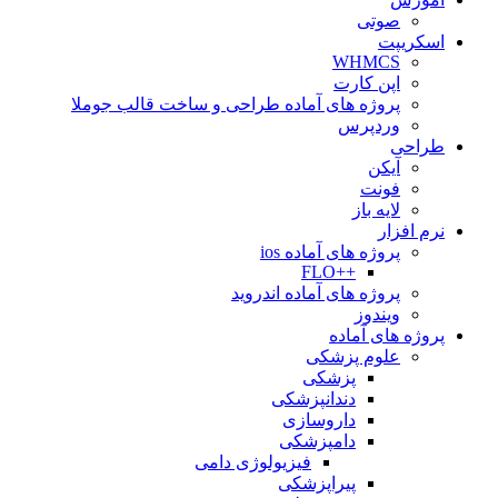
صوتی
اسکریپت
WHMCS
اپن کارت
پروژه های آماده طراحی و ساخت قالب جوملا
وردپرس
طراحی
آیکن
فونت
لایه باز
نرم افزار
پروژه های آماده ios
++FLO
پروژه های آماده اندروید
ویندوز
پروژه های آماده
علوم پزشکی
پزشکی
دندانپزشکی
داروسازی
دامپزشکی
فیزیولوژی دامی
پیراپزشکی