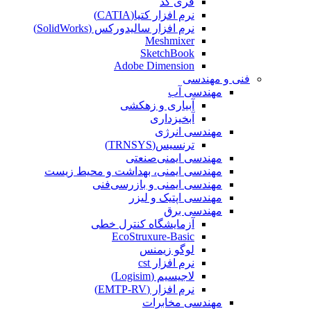
فری کد
نرم افزار کتیا(CATIA)
نرم افزار سالیدورکس (SolidWorks)
Meshmixer
SketchBook
Adobe Dimension
فنی و مهندسی
مهندسی آب
آبیاری و زهکشی
آبخیزداری
مهندسی انرژی
ترنسیس(TRNSYS)
مهندسی ایمنی‌صنعتی
مهندسی ایمنی، بهداشت و محیط زیست
مهندسی ایمنی‌ و‌ بازرسی‌فنی
مهندسی اپتیک و لیزر
مهندسی برق
آزمایشگاه کنترل خطی
EcoStruxure-Basic
لوگو زیمنس
نرم افزار cst
لاجیسیم (Logisim)
نرم افزار (EMTP-RV)
مهندسی مخابرات