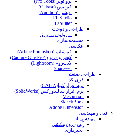
پرو تولز (Pro Tools)
کیوبیس (Cubase‎)
آدیشن (Audition)
FL Studio
FabFilter
طراحی و دوخت
مارولوس دیزاینر
مجسمه‌سازی‌
عکاسی
فتوشاپ (Adobe Photoshop)
کپچر وان پرو (Capture One Pro)
لایت‌روم (Lightroom)
Snapseed
طراحی صنعتی
فری کد
نرم افزار کتیا(CATIA)
نرم افزار سالیدورکس (SolidWorks)
Meshmixer
SketchBook
Adobe Dimension
فنی و مهندسی
مهندسی آب
آبیاری و زهکشی
آبخیزداری