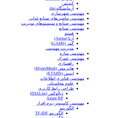
کیدنس
آزمایشگاه dsp
مهندسی شهرسازی
مهندسی ماشین‌های صنایع غذایی
مهندسی صنایع و سیستم‌های مدیریت
مهندسی صنایع
فستو
آرنا (Arena)
گمز (GAMS)
مدیریت مهندسی
مهندسی سازه
مهندسی عمران‌
راهسازی
هایپرمش (HyperMesh)
ایتبس (ETABS)
مهندسی فناوری اطلاعات
علوم محاسباتی
طراحی رابط کاربری
دیالوکس (DIALux)
Axure RP
مهندسی کامپیوتر- نرم افزار
الگوریتم
الگوریتم TF-lDF