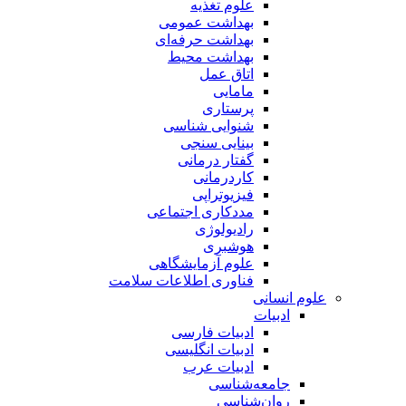
علوم تغذیه
بهداشت عمومی
بهداشت حرفه‌ای
بهداشت محیط
اتاق عمل
مامایی
پرستاری
شنوایی شناسی
بینایی سنجی
گفتار درمانی
کاردرمانی
فیزیوتراپی
مددکاری اجتماعی
رادیولوژی
هوشبری
علوم آزمایشگاهی
فناوری اطلاعات سلامت
علوم انسانی
ادبیات
ادبیات فارسی
ادبیات انگلیسی
ادبیات عرب
جامعه‌شناسی
روان‌شناسی