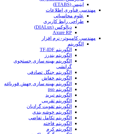
ایتبس (ETABS)
مهندسی فناوری اطلاعات
علوم محاسباتی
طراحی رابط کاربری
دیالوکس (DIALux)
Axure RP
مهندسی کامپیوتر- نرم افزار
الگوریتم
الگوریتم TF-lDF
الگوریتم بندرز
الگوریتم بهینه سازی جستجوی
گرانشی
الگوریتم جنگل تصادفی
الگوریتم خفاش
الگوریتم بهینه سازی جهش قورباغه
الگوریتم pso
الگوریتم تبرید
الگوریتم تقریبی
الگوریتم تقویت گرادیان
الگوریتم خوشه بندی
الگوریتم تکامل تفاضی
الگوریتم فاخته
الگوریتم کرم