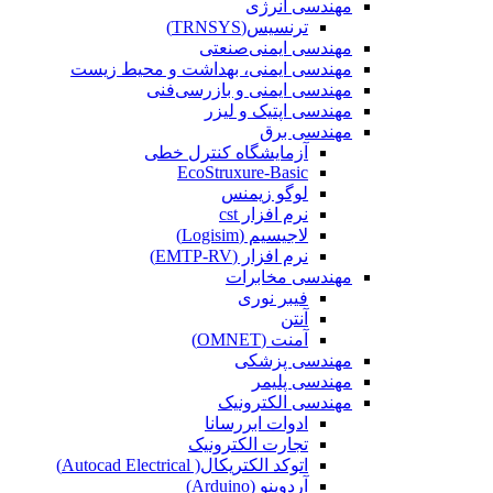
مهندسی انرژی
ترنسیس(TRNSYS)
مهندسی ایمنی‌صنعتی
مهندسی ایمنی، بهداشت و محیط زیست
مهندسی ایمنی‌ و‌ بازرسی‌فنی
مهندسی اپتیک و لیزر
مهندسی برق
آزمایشگاه کنترل خطی
EcoStruxure-Basic
لوگو زیمنس
نرم افزار cst
لاجیسیم (Logisim)
نرم افزار (EMTP-RV)
مهندسی مخابرات
فیبر نوری
آنتن
آمنت (OMNET)
مهندسی پزشکی
مهندسی پلیمر
مهندسی الکترونیک
ادوات ابررسانا
تجارت الکترونیک
اتوکد الکتریکال( Autocad Electrical)
آردوینو (Arduino)