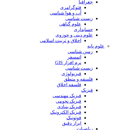
جغرافیا
فتوگرامری
آب و هوا شناسی
زیست شناسی
علوم گیاهی
حسابداری
علوم دینی و حوزوی
اخلاق و تربیت اسلامی
علوم پایه
زمین شناسی
اتمسفر
نرم افزار GIS
زیست شناسی
فیزیولوژی
فلسفه و منطق
فلسفه اخلاق
فیزیک
فیزیک مهندسی
فیزیک نجومی
فیزیک بنیادی
فیزیک الکترونیک
فوتونیک
ابزار دقیق
ریاضیات