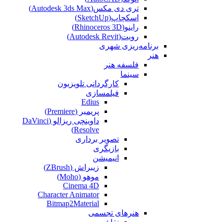
تری دی مکس(Autodesk 3ds Max)
اسکچاپ(SketchUp)
راینو(Rhinoceros 3D)
رویت(Autodesk Revit)
برنامه‌ریزی شهری
هنر
فلسفه هنر
سینما
کارگردانی تلویزیون
فیلمسازی
Edius
پریمیر (Premiere)
داوینچی ریزالو (DaVinci
Resolve)
تصویر برداری
بازیگری
انیمیشن
زیبراش (ZBrush)
موهو (Moho)
Cinema 4D
Character Animator
Bitmap2Material
هنرهای تجسمی