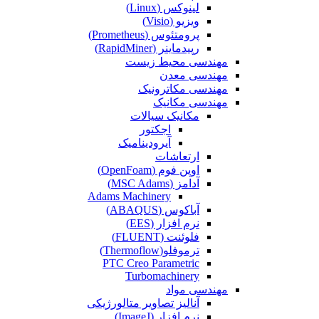
لینوکس (Linux)
ویزیو (Visio)
پرومتئوس (Prometheus)
رپیدماینر (RapidMiner)
مهندسی محیط زیست
مهندسی معدن
مهندسی مکاترونیک
مهندسی مکانیک
مکانیک سیالات
اجکتور
آیرودینامیک
ارتعاشات
اوپن فوم (OpenFoam)
آدامز (MSC Adams)
Adams Machinery
آباکوس (ABAQUS)
نرم افزار (EES)
فلوئنت (FLUENT)
ترموفلو(Thermoflow)
PTC Creo Parametric
Turbomachinery
مهندسی مواد
آنالیز تصاویر متالورژیکی
نرم افزار (ImageJ)