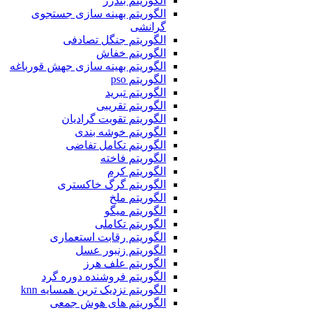
الگوریتم بندرز
الگوریتم بهینه سازی جستجوی
گرانشی
الگوریتم جنگل تصادفی
الگوریتم خفاش
الگوریتم بهینه سازی جهش قورباغه
الگوریتم pso
الگوریتم تبرید
الگوریتم تقریبی
الگوریتم تقویت گرادیان
الگوریتم خوشه بندی
الگوریتم تکامل تفاضی
الگوریتم فاخته
الگوریتم کرم
الگوریتم گرگ خاکستری
الگوریتم ملخ
الگوریتم میگو
الگوریتم تکاملی
الگوریتم رقابت استعماری
الگوریتم زنبور عسل
الگوریتم علف هرز
الگوریتم فروشنده دوره گرد
الگوریتم نزدیک ترین همسایه knn
الگوریتم های هوش جمعی