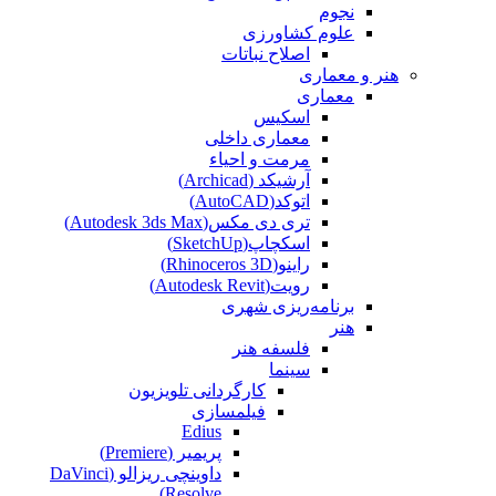
نجوم
علوم کشاورزی
اصلاح نباتات
هنر و معماری
معماری
اسکیس
معماری داخلی
مرمت و احیاء
آرشیکد (Archicad)
اتوکد(AutoCAD)
تری دی مکس(Autodesk 3ds Max)
اسکچاپ(SketchUp)
راینو(Rhinoceros 3D)
رویت(Autodesk Revit)
برنامه‌ریزی شهری
هنر
فلسفه هنر
سینما
کارگردانی تلویزیون
فیلمسازی
Edius
پریمیر (Premiere)
داوینچی ریزالو (DaVinci
Resolve)