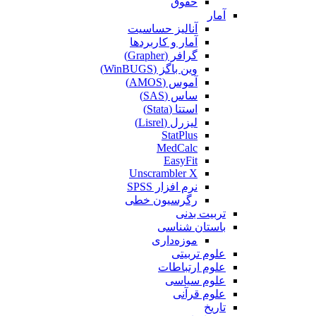
حقوق
آمار
آنالیز حساسیت
آمار و کاربردها
گرافر (Grapher)
وین باگز (WinBUGS)
آموس (AMOS)
ساس (SAS)
استتا (Stata)
لیزرل (Lisrel)
StatPlus
MedCalc
EasyFit
Unscrambler X
نرم افزار SPSS
رگرسیون خطی
تربیت بدنی
باستان شناسی
موزه‌داری
علوم تربیتی
علوم ارتباطات
علوم سیاسی
علوم قرآنی
تاریخ