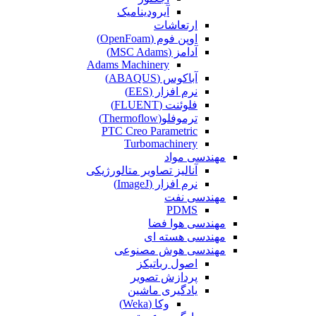
آیرودینامیک
ارتعاشات
اوپن فوم (OpenFoam)
آدامز (MSC Adams)
Adams Machinery
آباکوس (ABAQUS)
نرم افزار (EES)
فلوئنت (FLUENT)
ترموفلو(Thermoflow)
PTC Creo Parametric
Turbomachinery
مهندسی مواد
آنالیز تصاویر متالورژیکی
نرم افزار (ImageJ)
مهندسی نفت
PDMS
مهندسی هوا فضا
مهندسی هسته ای
مهندسی هوش مصنوعی
اصول رباتیکز
پردازش تصویر
یادگیری ماشین
وکا (Weka)