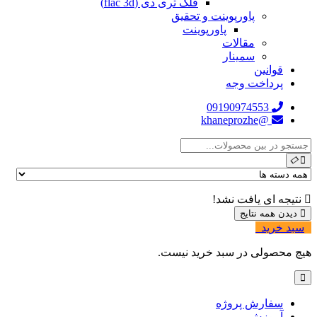
فلک تری دی (flac 3d)
پاورپوینت و تحقیق
پاورپوینت
مقالات
سمینار
قوانین
پرداخت وجه
09190974553
@khaneprozhe
نتیجه ای یافت نشد!
دیدن همه نتایج
سبد خرید
0
هیچ محصولی در سبد خرید نیست.
سفارش پروژه
آموزش