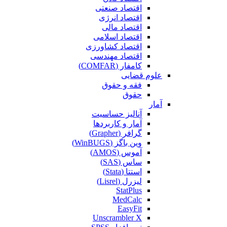
اقتصاد صنعتی
اقتصاد انرژی
اقتصاد مالی
اقتصاد اسلامی
اقتصاد کشاورزی
اقتصاد مهندسی
کامفار (COMFAR)
علوم قضایی
فقه و حقوق
حقوق
آمار
آنالیز حساسیت
آمار و کاربردها
گرافر (Grapher)
وین باگز (WinBUGS)
آموس (AMOS)
ساس (SAS)
استتا (Stata)
لیزرل (Lisrel)
StatPlus
MedCalc
EasyFit
Unscrambler X