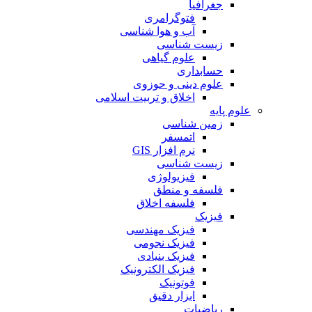
جغرافیا
فتوگرامری
آب و هوا شناسی
زیست شناسی
علوم گیاهی
حسابداری
علوم دینی و حوزوی
اخلاق و تربیت اسلامی
علوم پایه
زمین شناسی
اتمسفر
نرم افزار GIS
زیست شناسی
فیزیولوژی
فلسفه و منطق
فلسفه اخلاق
فیزیک
فیزیک مهندسی
فیزیک نجومی
فیزیک بنیادی
فیزیک الکترونیک
فوتونیک
ابزار دقیق
ریاضیات