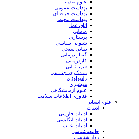
علوم تغذیه
بهداشت عمومی
بهداشت حرفه‌ای
بهداشت محیط
اتاق عمل
مامایی
پرستاری
شنوایی شناسی
بینایی سنجی
گفتار درمانی
کاردرمانی
فیزیوتراپی
مددکاری اجتماعی
رادیولوژی
هوشبری
علوم آزمایشگاهی
فناوری اطلاعات سلامت
علوم انسانی
ادبیات
ادبیات فارسی
ادبیات انگلیسی
ادبیات عرب
جامعه‌شناسی
روان‌شناسی