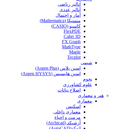
آنالیز ریاضی
آنالیز عددی
آمار و احتمال
متمتیکا (Mathematica)
کاسیو (CASIO)
FlexPDE
Cabri 3D
FX Graph
MathType
Maple
Tecplot
شیمی
اسپن پلاس (Aspen Plus)
اسپن هایسیس (Aspen HYSYS)
نجوم
علوم کشاورزی
اصلاح نباتات
هنر و معماری
معماری
اسکیس
معماری داخلی
مرمت و احیاء
آرشیکد (Archicad)
اتوکد(AutoCAD)