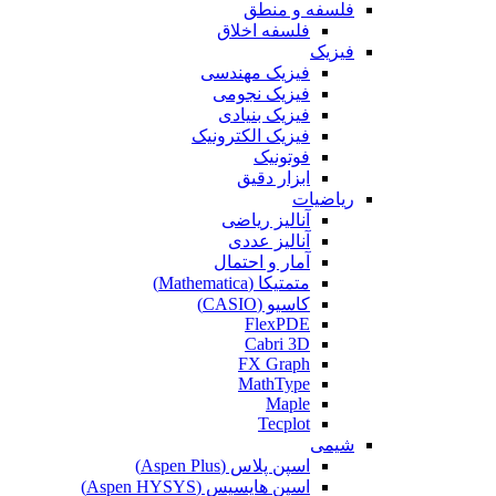
فلسفه و منطق
فلسفه اخلاق
فیزیک
فیزیک مهندسی
فیزیک نجومی
فیزیک بنیادی
فیزیک الکترونیک
فوتونیک
ابزار دقیق
ریاضیات
آنالیز ریاضی
آنالیز عددی
آمار و احتمال
متمتیکا (Mathematica)
کاسیو (CASIO)
FlexPDE
Cabri 3D
FX Graph
MathType
Maple
Tecplot
شیمی
اسپن پلاس (Aspen Plus)
اسپن هایسیس (Aspen HYSYS)