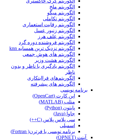
الگوریتم گرگ خاکستری
الگوریتم ملخ
الگوریتم میگو
الگوریتم تکاملی
الگوریتم رقابت استعماری
الگوریتم زنبور عسل
الگوریتم علف هرز
الگوریتم فروشنده دوره گرد
الگوریتم نزدیک ترین همسایه knn
الگوریتم های هوش جمعی
الگوریتم هشت وزیر
الگوریتم یادگیری با ناظر و بدون
ناظر
الگوریتم‌های فراابتکاری
الگوریتم های پیشرفته
برنامه نویسی
اپن کارت (OpenCart)
متلب (MATLAB)
پایتون (Python)
جاوا (Java)
سی پلاس پلاس (C++)
اسمبلی
برنامه نویسی با فرترن( Fortran)
آپنت (OPNET)