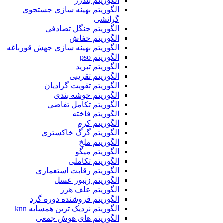
الگوریتم بندرز
الگوریتم بهینه سازی جستجوی
گرانشی
الگوریتم جنگل تصادفی
الگوریتم خفاش
الگوریتم بهینه سازی جهش قورباغه
الگوریتم pso
الگوریتم تبرید
الگوریتم تقریبی
الگوریتم تقویت گرادیان
الگوریتم خوشه بندی
الگوریتم تکامل تفاضی
الگوریتم فاخته
الگوریتم کرم
الگوریتم گرگ خاکستری
الگوریتم ملخ
الگوریتم میگو
الگوریتم تکاملی
الگوریتم رقابت استعماری
الگوریتم زنبور عسل
الگوریتم علف هرز
الگوریتم فروشنده دوره گرد
الگوریتم نزدیک ترین همسایه knn
الگوریتم های هوش جمعی