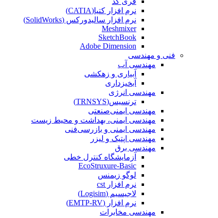
فری کد
نرم افزار کتیا(CATIA)
نرم افزار سالیدورکس (SolidWorks)
Meshmixer
SketchBook
Adobe Dimension
فنی و مهندسی
مهندسی آب
آبیاری و زهکشی
آبخیزداری
مهندسی انرژی
ترنسیس(TRNSYS)
مهندسی ایمنی‌صنعتی
مهندسی ایمنی، بهداشت و محیط زیست
مهندسی ایمنی‌ و‌ بازرسی‌فنی
مهندسی اپتیک و لیزر
مهندسی برق
آزمایشگاه کنترل خطی
EcoStruxure-Basic
لوگو زیمنس
نرم افزار cst
لاجیسیم (Logisim)
نرم افزار (EMTP-RV)
مهندسی مخابرات