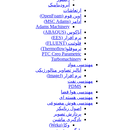
آیرودینامیک
ارتعاشات
اوپن فوم (OpenFoam)
آدامز (MSC Adams)
Adams Machinery
آباکوس (ABAQUS)
نرم افزار (EES)
فلوئنت (FLUENT)
ترموفلو(Thermoflow)
PTC Creo Parametric
Turbomachinery
مهندسی مواد
آنالیز تصاویر متالورژیکی
نرم افزار (ImageJ)
مهندسی نفت
PDMS
مهندسی هوا فضا
مهندسی هسته ای
مهندسی هوش مصنوعی
اصول رباتیکز
پردازش تصویر
یادگیری ماشین
وکا (Weka)