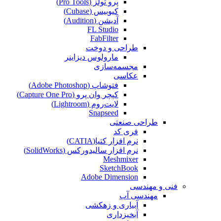
پرو تولز (Pro Tools)
کیوبیس (Cubase‎)
آدیشن (Audition)
FL Studio
FabFilter
طراحی و دوخت
مارولوس دیزاینر
مجسمه‌سازی‌
عکاسی
فتوشاپ (Adobe Photoshop)
کپچر وان پرو (Capture One Pro)
لایت‌روم (Lightroom)
Snapseed
طراحی صنعتی
فری کد
نرم افزار کتیا(CATIA)
نرم افزار سالیدورکس (SolidWorks)
Meshmixer
SketchBook
Adobe Dimension
فنی و مهندسی
مهندسی آب
آبیاری و زهکشی
آبخیزداری