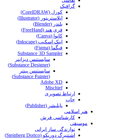
نقاشی‌
گرافیک
کورل (CorelDRAW)
ایلاستریتور (Illustrator)
بلندر (Blender)
فری هند (FreeHand)
کانوا (Canva)
اینک اسکیپ (Inkscape)
فیگما (Figma‎)
Substance 3D Sampler
سابستنس دیزاینر
(Substance Designer)
سابستنس پینتر
(Substance Painter)
Adobe XD
Mischief
ارتباط تصویری
چاپ
پابلیشر (Publisher)
هنر اسلامی
کارشناسی فرش
موسیقی
نوازندگی ساز ایرانی
اشتنبرگ دوریکو (Steinberg Dorico)