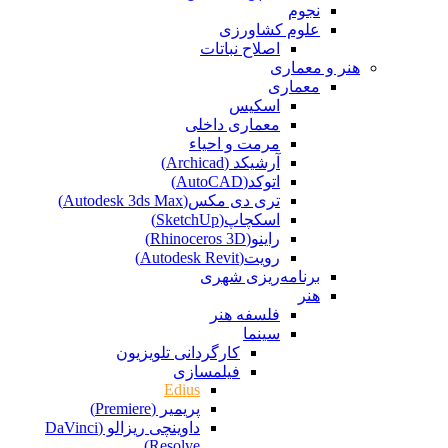
نجوم
علوم کشاورزی
اصلاح نباتات
هنر و معماری
معماری
اسکیس
معماری داخلی
مرمت و احیاء
آرشیکد (Archicad)
اتوکد(AutoCAD)
تری دی مکس(Autodesk 3ds Max)
اسکچاپ(SketchUp)
راینو(Rhinoceros 3D)
رویت(Autodesk Revit)
برنامه‌ریزی شهری
هنر
فلسفه هنر
سینما
کارگردانی تلویزیون
فیلمسازی
Edius
پریمیر (Premiere)
داوینچی ریزالو (DaVinci
Resolve)