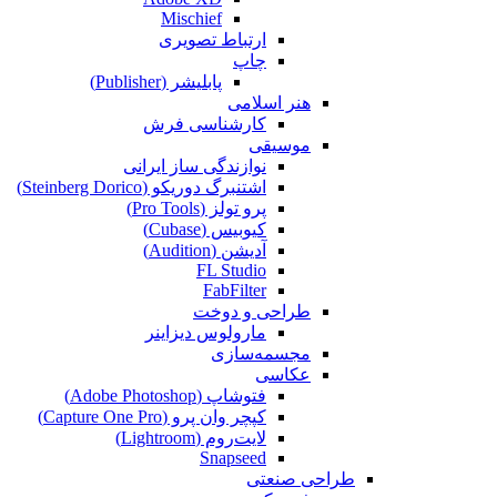
Mischief
ارتباط تصویری
چاپ
پابلیشر (Publisher)
هنر اسلامی
کارشناسی فرش
موسیقی
نوازندگی ساز ایرانی
اشتنبرگ دوریکو (Steinberg Dorico)
پرو تولز (Pro Tools)
کیوبیس (Cubase‎)
آدیشن (Audition)
FL Studio
FabFilter
طراحی و دوخت
مارولوس دیزاینر
مجسمه‌سازی‌
عکاسی
فتوشاپ (Adobe Photoshop)
کپچر وان پرو (Capture One Pro)
لایت‌روم (Lightroom)
Snapseed
طراحی صنعتی