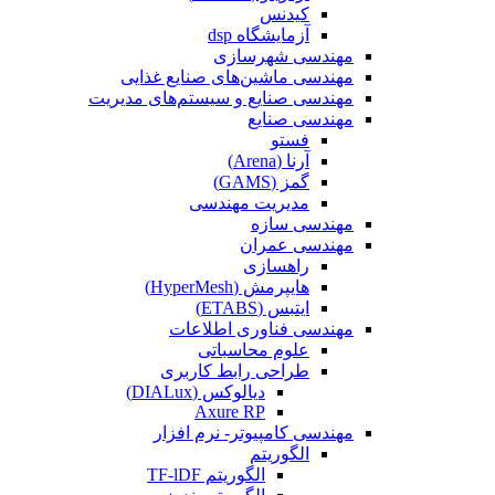
کیدنس
آزمایشگاه dsp
مهندسی شهرسازی
مهندسی ماشین‌های صنایع غذایی
مهندسی صنایع و سیستم‌های مدیریت
مهندسی صنایع
فستو
آرنا (Arena)
گمز (GAMS)
مدیریت مهندسی
مهندسی سازه
مهندسی عمران‌
راهسازی
هایپرمش (HyperMesh)
ایتبس (ETABS)
مهندسی فناوری اطلاعات
علوم محاسباتی
طراحی رابط کاربری
دیالوکس (DIALux)
Axure RP
مهندسی کامپیوتر- نرم افزار
الگوریتم
الگوریتم TF-lDF