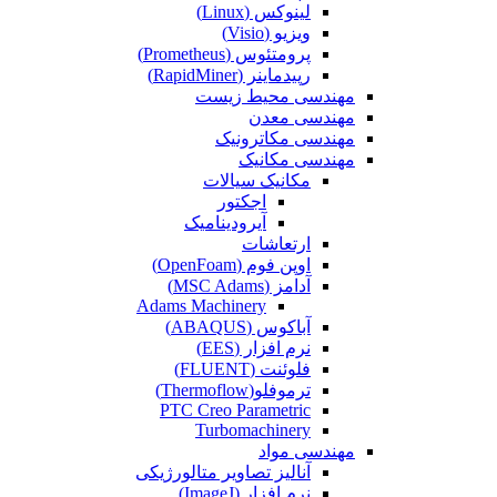
لینوکس (Linux)
ویزیو (Visio)
پرومتئوس (Prometheus)
رپیدماینر (RapidMiner)
مهندسی محیط زیست
مهندسی معدن
مهندسی مکاترونیک
مهندسی مکانیک
مکانیک سیالات
اجکتور
آیرودینامیک
ارتعاشات
اوپن فوم (OpenFoam)
آدامز (MSC Adams)
Adams Machinery
آباکوس (ABAQUS)
نرم افزار (EES)
فلوئنت (FLUENT)
ترموفلو(Thermoflow)
PTC Creo Parametric
Turbomachinery
مهندسی مواد
آنالیز تصاویر متالورژیکی
نرم افزار (ImageJ)