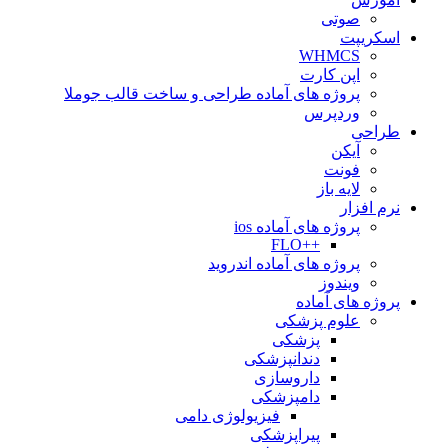
صوتی
اسکریپت
WHMCS
اپن کارت
پروژه های آماده طراحی و ساخت قالب جوملا
وردپرس
طراحی
آیکن
فونت
لایه باز
نرم افزار
پروژه های آماده ios
++FLO
پروژه های آماده اندروید
ویندوز
پروژه های آماده
علوم پزشکی
پزشکی
دندانپزشکی
داروسازی
دامپزشکی
فیزیولوژی دامی
پیراپزشکی