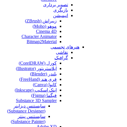
تصویر برداری
بازیگری
انیمیشن
زیبراش (ZBrush)
موهو (Moho)
Cinema 4D
Character Animator
Bitmap2Material
هنرهای تجسمی
نقاشی‌
گرافیک
کورل (CorelDRAW)
ایلاستریتور (Illustrator)
بلندر (Blender)
فری هند (FreeHand)
کانوا (Canva)
اینک اسکیپ (Inkscape)
فیگما (Figma‎)
Substance 3D Sampler
سابستنس دیزاینر
(Substance Designer)
سابستنس پینتر
(Substance Painter)
Adobe XD