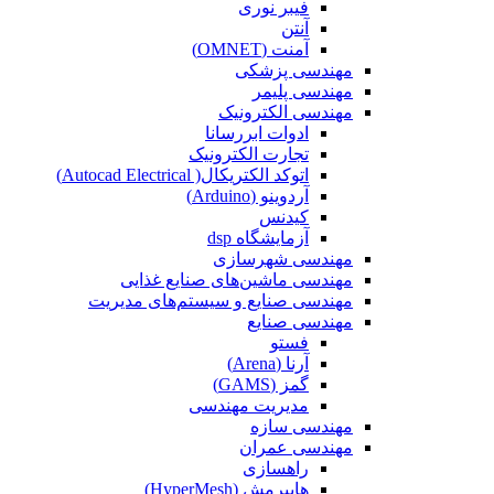
فیبر نوری
آنتن
آمنت (OMNET)
مهندسی پزشکی
مهندسی پلیمر
مهندسی الکترونیک
ادوات ابررسانا
تجارت الکترونیک
اتوکد الکتریکال( Autocad Electrical)
آردوینو (Arduino)
کیدنس
آزمایشگاه dsp
مهندسی شهرسازی
مهندسی ماشین‌های صنایع غذایی
مهندسی صنایع و سیستم‌های مدیریت
مهندسی صنایع
فستو
آرنا (Arena)
گمز (GAMS)
مدیریت مهندسی
مهندسی سازه
مهندسی عمران‌
راهسازی
هایپرمش (HyperMesh)