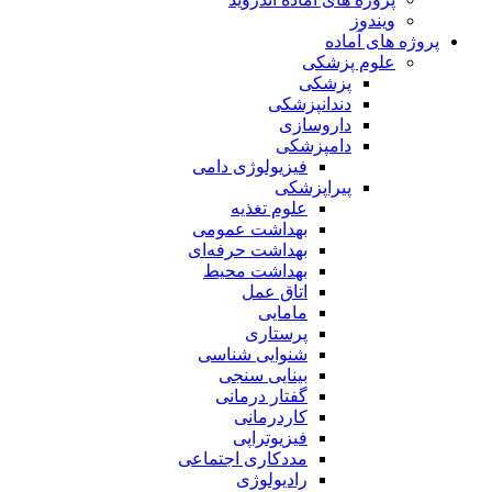
ویندوز
پروژه های آماده
علوم پزشکی
پزشکی
دندانپزشکی
داروسازی
دامپزشکی
فیزیولوژی دامی
پیراپزشکی
علوم تغذیه
بهداشت عمومی
بهداشت حرفه‌ای
بهداشت محیط
اتاق عمل
مامایی
پرستاری
شنوایی شناسی
بینایی سنجی
گفتار درمانی
کاردرمانی
فیزیوتراپی
مددکاری اجتماعی
رادیولوژی