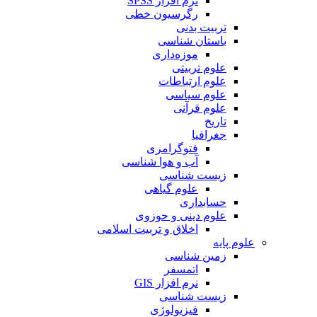
نرم افزار SPSS
رگرسیون خطی
تربیت بدنی
باستان شناسی
موزه‌داری
علوم تربیتی
علوم ارتباطات
علوم سیاسی
علوم قرآنی
تاریخ
جغرافیا
فتوگرامری
آب و هوا شناسی
زیست شناسی
علوم گیاهی
حسابداری
علوم دینی و حوزوی
اخلاق و تربیت اسلامی
علوم پایه
زمین شناسی
اتمسفر
نرم افزار GIS
زیست شناسی
فیزیولوژی