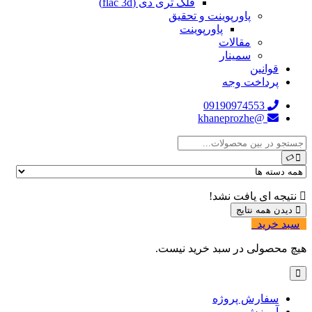
فلک تری دی (flac 3d)
پاورپوینت و تحقیق
پاورپوینت
مقالات
سمینار
قوانین
پرداخت وجه
09190974553
@khaneprozhe
نتیجه ای یافت نشد!
دیدن همه نتایج
سبد خرید
0
هیچ محصولی در سبد خرید نیست.
سفارش پروژه
آموزش