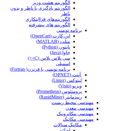
الگوریتم هشت وزیر
الگوریتم یادگیری با ناظر و بدون
ناظر
الگوریتم‌های فراابتکاری
الگوریتم های پیشرفته
برنامه نویسی
اپن کارت (OpenCart)
متلب (MATLAB)
پایتون (Python)
جاوا (Java)
سی پلاس پلاس (C++)
اسمبلی
برنامه نویسی با فرترن( Fortran)
آپنت (OPNET)
لینوکس (Linux)
ویزیو (Visio)
پرومتئوس (Prometheus)
رپیدماینر (RapidMiner)
مهندسی محیط زیست
مهندسی معدن
مهندسی مکاترونیک
مهندسی مکانیک
مکانیک سیالات
اجکتور