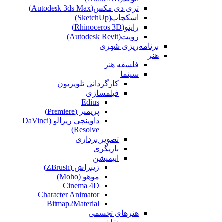
تری دی مکس(Autodesk 3ds Max)
اسکچاپ(SketchUp)
راینو(Rhinoceros 3D)
رویت(Autodesk Revit)
برنامه‌ریزی شهری
هنر
فلسفه هنر
سینما
کارگردانی تلویزیون
فیلمسازی
Edius
پریمیر (Premiere)
داوینچی ریزالو (DaVinci
Resolve)
تصویر برداری
بازیگری
انیمیشن
زیبراش (ZBrush)
موهو (Moho)
Cinema 4D
Character Animator
Bitmap2Material
هنرهای تجسمی