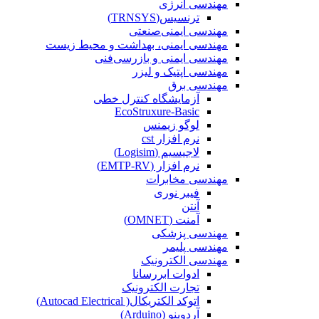
مهندسی انرژی
ترنسیس(TRNSYS)
مهندسی ایمنی‌صنعتی
مهندسی ایمنی، بهداشت و محیط زیست
مهندسی ایمنی‌ و‌ بازرسی‌فنی
مهندسی اپتیک و لیزر
مهندسی برق
آزمایشگاه کنترل خطی
EcoStruxure-Basic
لوگو زیمنس
نرم افزار cst
لاجیسیم (Logisim)
نرم افزار (EMTP-RV)
مهندسی مخابرات
فیبر نوری
آنتن
آمنت (OMNET)
مهندسی پزشکی
مهندسی پلیمر
مهندسی الکترونیک
ادوات ابررسانا
تجارت الکترونیک
اتوکد الکتریکال( Autocad Electrical)
آردوینو (Arduino)