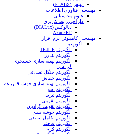
ایتبس (ETABS)
مهندسی فناوری اطلاعات
علوم محاسباتی
طراحی رابط کاربری
دیالوکس (DIALux)
Axure RP
مهندسی کامپیوتر- نرم افزار
الگوریتم
الگوریتم TF-lDF
الگوریتم بندرز
الگوریتم بهینه سازی جستجوی
گرانشی
الگوریتم جنگل تصادفی
الگوریتم خفاش
الگوریتم بهینه سازی جهش قورباغه
الگوریتم pso
الگوریتم تبرید
الگوریتم تقریبی
الگوریتم تقویت گرادیان
الگوریتم خوشه بندی
الگوریتم تکامل تفاضی
الگوریتم فاخته
الگوریتم کرم