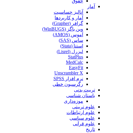
حقوق
آمار
آنالیز حساسیت
آمار و کاربردها
گرافر (Grapher)
وین باگز (WinBUGS)
آموس (AMOS)
ساس (SAS)
استتا (Stata)
لیزرل (Lisrel)
StatPlus
MedCalc
EasyFit
Unscrambler X
نرم افزار SPSS
رگرسیون خطی
تربیت بدنی
باستان شناسی
موزه‌داری
علوم تربیتی
علوم ارتباطات
علوم سیاسی
علوم قرآنی
تاریخ