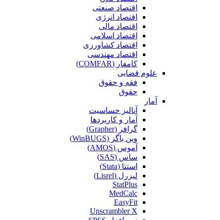
اقتصاد صنعتی
اقتصاد انرژی
اقتصاد مالی
اقتصاد اسلامی
اقتصاد کشاورزی
اقتصاد مهندسی
کامفار (COMFAR)
علوم قضایی
فقه و حقوق
حقوق
آمار
آنالیز حساسیت
آمار و کاربردها
گرافر (Grapher)
وین باگز (WinBUGS)
آموس (AMOS)
ساس (SAS)
استتا (Stata)
لیزرل (Lisrel)
StatPlus
MedCalc
EasyFit
Unscrambler X