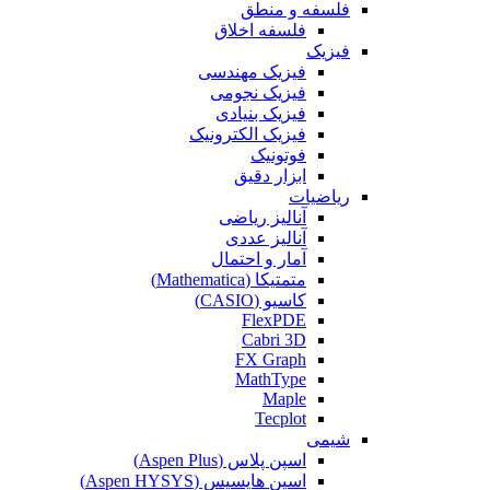
فلسفه و منطق
فلسفه اخلاق
فیزیک
فیزیک مهندسی
فیزیک نجومی
فیزیک بنیادی
فیزیک الکترونیک
فوتونیک
ابزار دقیق
ریاضیات
آنالیز ریاضی
آنالیز عددی
آمار و احتمال
متمتیکا (Mathematica)
کاسیو (CASIO)
FlexPDE
Cabri 3D
FX Graph
MathType
Maple
Tecplot
شیمی
اسپن پلاس (Aspen Plus)
اسپن هایسیس (Aspen HYSYS)