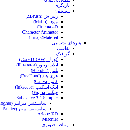
بازیگری
انیمیشن
زیبراش (ZBrush)
موهو (Moho)
Cinema 4D
Character Animator
Bitmap2Material
هنرهای تجسمی
نقاشی‌
گرافیک
کورل (CorelDRAW)
ایلاستریتور (Illustrator)
بلندر (Blender)
فری هند (FreeHand)
کانوا (Canva)
اینک اسکیپ (Inkscape)
فیگما (Figma‎)
Substance 3D Sampler
سابستنس دیزاینر (Substance Designer)
سابستنس پینتر (Substance Painter)
Adobe XD
Mischief
ارتباط تصویری