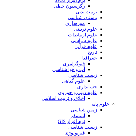
نرم افزار SPSS
رگرسیون خطی
تربیت بدنی
باستان شناسی
موزه‌داری
علوم تربیتی
علوم ارتباطات
علوم سیاسی
علوم قرآنی
تاریخ
جغرافیا
فتوگرامری
آب و هوا شناسی
زیست شناسی
علوم گیاهی
حسابداری
علوم دینی و حوزوی
اخلاق و تربیت اسلامی
علوم پایه
زمین شناسی
اتمسفر
نرم افزار GIS
زیست شناسی
فیزیولوژی