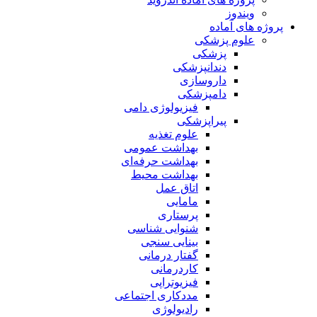
ویندوز
پروژه های آماده
علوم پزشکی
پزشکی
دندانپزشکی
داروسازی
دامپزشکی
فیزیولوژی دامی
پیراپزشکی
علوم تغذیه
بهداشت عمومی
بهداشت حرفه‌ای
بهداشت محیط
اتاق عمل
مامایی
پرستاری
شنوایی شناسی
بینایی سنجی
گفتار درمانی
کاردرمانی
فیزیوتراپی
مددکاری اجتماعی
رادیولوژی