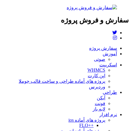
سفارش و فروش پروژه
سفارش پروژه
آموزش
صوتی
اسکریپت
WHMCS
اپن کارت
پروژه های آماده طراحی و ساخت قالب جوملا
وردپرس
طراحی
آیکن
فونت
لایه باز
نرم افزار
پروژه های آماده ios
++FLO
پروژه های آماده اندروید