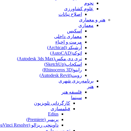
نجوم
علوم کشاورزی
اصلاح نباتات
هنر و معماری
معماری
اسکیس
معماری داخلی
مرمت و احیاء
آرشیکد (Archicad)
اتوکد(AutoCAD)
تری دی مکس(Autodesk 3ds Max)
اسکچاپ(SketchUp)
راینو(Rhinoceros 3D)
رویت(Autodesk Revit)
برنامه‌ریزی شهری
هنر
فلسفه هنر
سینما
کارگردانی تلویزیون
فیلمسازی
Edius
پریمیر (Premiere)
داوینچی ریزالو (DaVinci Resolve)
تصویر برداری