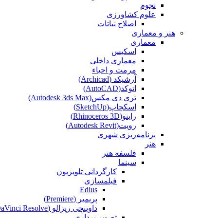
نجوم
علوم کشاورزی
اصلاح نباتات
هنر و معماری
معماری
اسکیس
معماری داخلی
مرمت و احیاء
آرشیکد (Archicad)
اتوکد(AutoCAD)
تری دی مکس(Autodesk 3ds Max)
اسکچاپ(SketchUp)
راینو(Rhinoceros 3D)
رویت(Autodesk Revit)
برنامه‌ریزی شهری
هنر
فلسفه هنر
سینما
کارگردانی تلویزیون
فیلمسازی
Edius
پریمیر (Premiere)
داوینچی ریزالو (DaVinci Resolve)
تصویر برداری