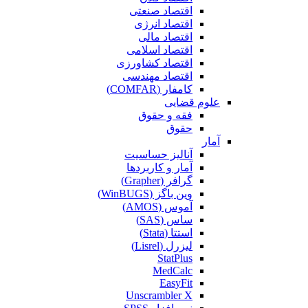
اقتصاد صنعتی
اقتصاد انرژی
اقتصاد مالی
اقتصاد اسلامی
اقتصاد کشاورزی
اقتصاد مهندسی
کامفار (COMFAR)
علوم قضایی
فقه و حقوق
حقوق
آمار
آنالیز حساسیت
آمار و کاربردها
گرافر (Grapher)
وین باگز (WinBUGS)
آموس (AMOS)
ساس (SAS)
استتا (Stata)
لیزرل (Lisrel)
StatPlus
MedCalc
EasyFit
Unscrambler X