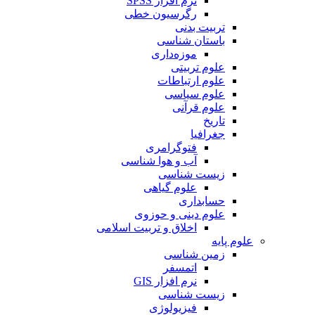
نرم افزار SPSS
رگرسیون خطی
تربیت بدنی
باستان شناسی
موزه‌داری
علوم تربیتی
علوم ارتباطات
علوم سیاسی
علوم قرآنی
تاریخ
جغرافیا
فتوگرامری
آب و هوا شناسی
زیست شناسی
علوم گیاهی
حسابداری
علوم دینی و حوزوی
اخلاق و تربیت اسلامی
علوم پایه
زمین شناسی
اتمسفر
نرم افزار GIS
زیست شناسی
فیزیولوژی