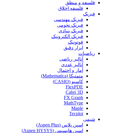
فلسفه و منطق
فلسفه اخلاق
فیزیک
فیزیک مهندسی
فیزیک نجومی
فیزیک بنیادی
فیزیک الکترونیک
فوتونیک
ابزار دقیق
ریاضیات
آنالیز ریاضی
آنالیز عددی
آمار و احتمال
متمتیکا (Mathematica)
کاسیو (CASIO)
FlexPDE
Cabri 3D
FX Graph
MathType
Maple
Tecplot
شیمی
اسپن پلاس (Aspen Plus)
اسپن هایسیس (Aspen HYSYS)