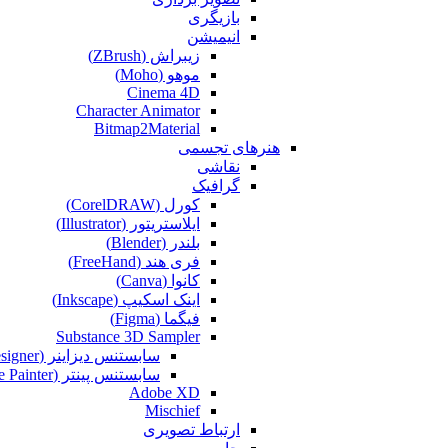
بازیگری
انیمیشن
زیبراش (ZBrush)
موهو (Moho)
Cinema 4D
Character Animator
Bitmap2Material
هنرهای تجسمی
نقاشی‌
گرافیک
کورل (CorelDRAW)
ایلاستریتور (Illustrator)
بلندر (Blender)
فری هند (FreeHand)
کانوا (Canva)
اینک اسکیپ (Inkscape)
فیگما (Figma‎)
Substance 3D Sampler
سابستنس دیزاینر (Substance Designer)
سابستنس پینتر (Substance Painter)
Adobe XD
Mischief
ارتباط تصویری