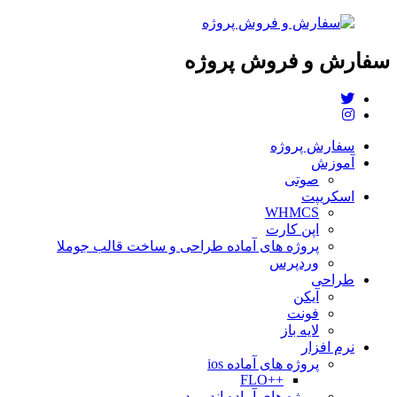
سفارش و فروش پروژه
سفارش پروژه
آموزش
صوتی
اسکریپت
WHMCS
اپن کارت
پروژه های آماده طراحی و ساخت قالب جوملا
وردپرس
طراحی
آیکن
فونت
لایه باز
نرم افزار
پروژه های آماده ios
++FLO
پروژه های آماده اندروید