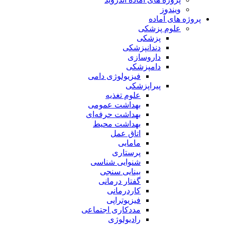
ویندوز
پروژه های آماده
علوم پزشکی
پزشکی
دندانپزشکی
داروسازی
دامپزشکی
فیزیولوژی دامی
پیراپزشکی
علوم تغذیه
بهداشت عمومی
بهداشت حرفه‌ای
بهداشت محیط
اتاق عمل
مامایی
پرستاری
شنوایی شناسی
بینایی سنجی
گفتار درمانی
کاردرمانی
فیزیوتراپی
مددکاری اجتماعی
رادیولوژی