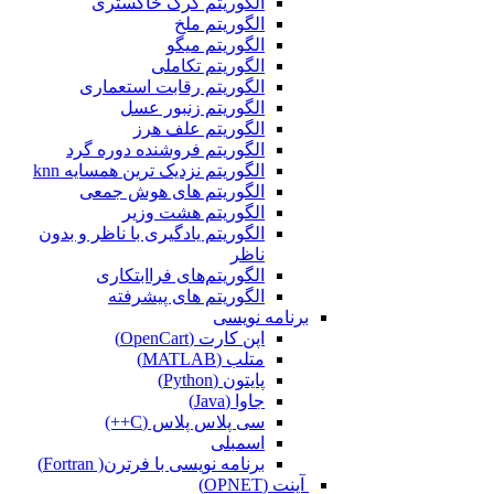
الگوریتم گرگ خاکستری
الگوریتم ملخ
الگوریتم میگو
الگوریتم تکاملی
الگوریتم رقابت استعماری
الگوریتم زنبور عسل
الگوریتم علف هرز
الگوریتم فروشنده دوره گرد
الگوریتم نزدیک ترین همسایه knn
الگوریتم های هوش جمعی
الگوریتم هشت وزیر
الگوریتم یادگیری با ناظر و بدون
ناظر
الگوریتم‌های فراابتکاری
الگوریتم های پیشرفته
برنامه نویسی
اپن کارت (OpenCart)
متلب (MATLAB)
پایتون (Python)
جاوا (Java)
سی پلاس پلاس (C++)
اسمبلی
برنامه نویسی با فرترن( Fortran)
آپنت (OPNET)