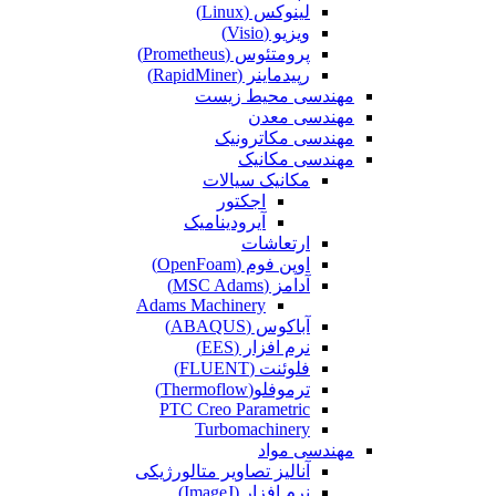
لینوکس (Linux)
ویزیو (Visio)
پرومتئوس (Prometheus)
رپیدماینر (RapidMiner)
مهندسی محیط زیست
مهندسی معدن
مهندسی مکاترونیک
مهندسی مکانیک
مکانیک سیالات
اجکتور
آیرودینامیک
ارتعاشات
اوپن فوم (OpenFoam)
آدامز (MSC Adams)
Adams Machinery
آباکوس (ABAQUS)
نرم افزار (EES)
فلوئنت (FLUENT)
ترموفلو(Thermoflow)
PTC Creo Parametric
Turbomachinery
مهندسی مواد
آنالیز تصاویر متالورژیکی
نرم افزار (ImageJ)