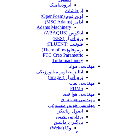
آیرودینامیک
ارتعاشات
اوپن فوم (OpenFoam)
آدامز (MSC Adams)
Adams Machinery
آباکوس (ABAQUS)
نرم افزار (EES)
فلوئنت (FLUENT)
ترموفلو(Thermoflow)
PTC Creo Parametric
Turbomachinery
مهندسی مواد
آنالیز تصاویر متالورژیکی
نرم افزار (ImageJ)
مهندسی نفت
PDMS
مهندسی هوا فضا
مهندسی هسته ای
مهندسی هوش مصنوعی
اصول رباتیکز
پردازش تصویر
یادگیری ماشین
وکا (Weka)