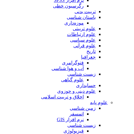
نرم افزار SPSS
رگرسیون خطی
تربیت بدنی
باستان شناسی
موزه‌داری
علوم تربیتی
علوم ارتباطات
علوم سیاسی
علوم قرآنی
تاریخ
جغرافیا
فتوگرامری
آب و هوا شناسی
زیست شناسی
علوم گیاهی
حسابداری
علوم دینی و حوزوی
اخلاق و تربیت اسلامی
علوم پایه
زمین شناسی
اتمسفر
نرم افزار GIS
زیست شناسی
فیزیولوژی