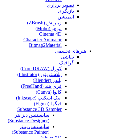
تصویر برداری
بازیگری
انیمیشن
زیبراش (ZBrush)
موهو (Moho)
Cinema 4D
Character Animator
Bitmap2Material
هنرهای تجسمی
نقاشی‌
گرافیک
کورل (CorelDRAW)
ایلاستریتور (Illustrator)
بلندر (Blender)
فری هند (FreeHand)
کانوا (Canva)
اینک اسکیپ (Inkscape)
فیگما (Figma‎)
Substance 3D Sampler
سابستنس دیزاینر
(Substance Designer)
سابستنس پینتر
(Substance Painter)
Adobe XD