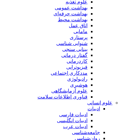
علوم تغذیه
بهداشت عمومی
بهداشت حرفه‌ای
بهداشت محیط
اتاق عمل
مامایی
پرستاری
شنوایی شناسی
بینایی سنجی
گفتار درمانی
کاردرمانی
فیزیوتراپی
مددکاری اجتماعی
رادیولوژی
هوشبری
علوم آزمایشگاهی
فناوری اطلاعات سلامت
علوم انسانی
ادبیات
ادبیات فارسی
ادبیات انگلیسی
ادبیات عرب
جامعه‌شناسی
روان‌شناسی