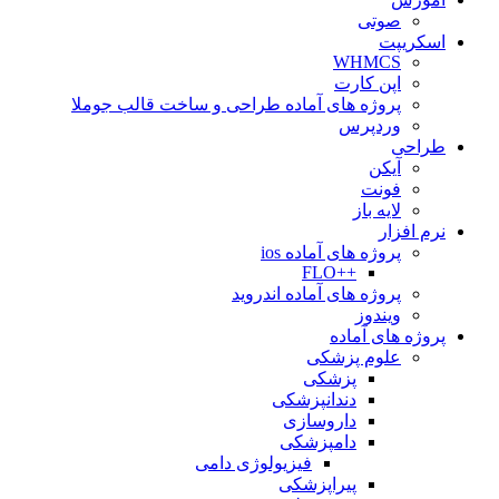
صوتی
اسکریپت
WHMCS
اپن کارت
پروژه های آماده طراحی و ساخت قالب جوملا
وردپرس
طراحی
آیکن
فونت
لایه باز
نرم افزار
پروژه های آماده ios
++FLO
پروژه های آماده اندروید
ویندوز
پروژه های آماده
علوم پزشکی
پزشکی
دندانپزشکی
داروسازی
دامپزشکی
فیزیولوژی دامی
پیراپزشکی