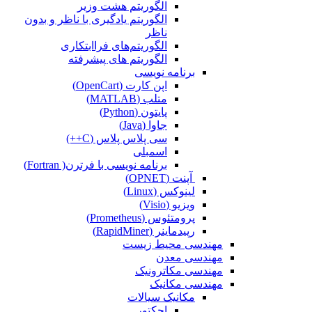
الگوریتم هشت وزیر
الگوریتم یادگیری با ناظر و بدون
ناظر
الگوریتم‌های فراابتکاری
الگوریتم های پیشرفته
برنامه نویسی
اپن کارت (OpenCart)
متلب (MATLAB)
پایتون (Python)
جاوا (Java)
سی پلاس پلاس (C++)
اسمبلی
برنامه نویسی با فرترن( Fortran)
آپنت (OPNET)
لینوکس (Linux)
ویزیو (Visio)
پرومتئوس (Prometheus)
رپیدماینر (RapidMiner)
مهندسی محیط زیست
مهندسی معدن
مهندسی مکاترونیک
مهندسی مکانیک
مکانیک سیالات
اجکتور