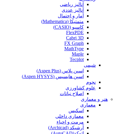
آنالیز ریاضی
آنالیز عددی
آمار و احتمال
متمتیکا (Mathematica)
کاسیو (CASIO)
FlexPDE
Cabri 3D
FX Graph
MathType
Maple
Tecplot
شیمی
اسپن پلاس (Aspen Plus)
اسپن هایسیس (Aspen HYSYS)
نجوم
علوم کشاورزی
اصلاح نباتات
هنر و معماری
معماری
اسکیس
معماری داخلی
مرمت و احیاء
آرشیکد (Archicad)
اتوکد(AutoCAD)