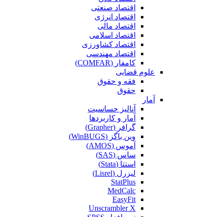
اقتصاد صنعتی
اقتصاد انرژی
اقتصاد مالی
اقتصاد اسلامی
اقتصاد کشاورزی
اقتصاد مهندسی
کامفار (COMFAR)
علوم قضایی
فقه و حقوق
حقوق
آمار
آنالیز حساسیت
آمار و کاربردها
گرافر (Grapher)
وین باگز (WinBUGS)
آموس (AMOS)
ساس (SAS)
استتا (Stata)
لیزرل (Lisrel)
StatPlus
MedCalc
EasyFit
Unscrambler X