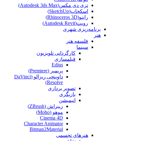
تری دی مکس(Autodesk 3ds Max)
اسکچاپ(SketchUp)
راینو(Rhinoceros 3D)
رویت(Autodesk Revit)
برنامه‌ریزی شهری
هنر
فلسفه هنر
سینما
کارگردانی تلویزیون
فیلمسازی
Edius
پریمیر (Premiere)
داوینچی ریزالو (DaVinci
Resolve)
تصویر برداری
بازیگری
انیمیشن
زیبراش (ZBrush)
موهو (Moho)
Cinema 4D
Character Animator
Bitmap2Material
هنرهای تجسمی