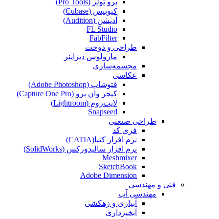
پرو تولز (Pro Tools)
کیوبیس (Cubase‎)
آدیشن (Audition)
FL Studio
FabFilter
طراحی و دوخت
مارولوس دیزاینر
مجسمه‌سازی‌
عکاسی
فتوشاپ (Adobe Photoshop)
کپچر وان پرو (Capture One Pro)
لایت‌روم (Lightroom)
Snapseed
طراحی صنعتی
فری کد
نرم افزار کتیا(CATIA)
نرم افزار سالیدورکس (SolidWorks)
Meshmixer
SketchBook
Adobe Dimension
فنی و مهندسی
مهندسی آب
آبیاری و زهکشی
آبخیزداری