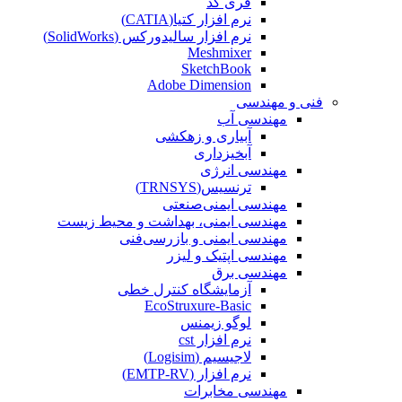
فری کد
نرم افزار کتیا(CATIA)
نرم افزار سالیدورکس (SolidWorks)
Meshmixer
SketchBook
Adobe Dimension
فنی و مهندسی
مهندسی آب
آبیاری و زهکشی
آبخیزداری
مهندسی انرژی
ترنسیس(TRNSYS)
مهندسی ایمنی‌صنعتی
مهندسی ایمنی، بهداشت و محیط زیست
مهندسی ایمنی‌ و‌ بازرسی‌فنی
مهندسی اپتیک و لیزر
مهندسی برق
آزمایشگاه کنترل خطی
EcoStruxure-Basic
لوگو زیمنس
نرم افزار cst
لاجیسیم (Logisim)
نرم افزار (EMTP-RV)
مهندسی مخابرات