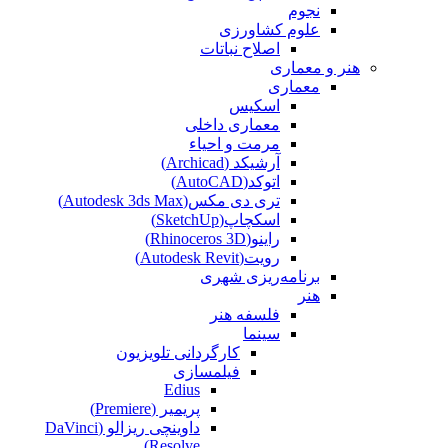
نجوم
علوم کشاورزی
اصلاح نباتات
هنر و معماری
معماری
اسکیس
معماری داخلی
مرمت و احیاء
آرشیکد (Archicad)
اتوکد(AutoCAD)
تری دی مکس(Autodesk 3ds Max)
اسکچاپ(SketchUp)
راینو(Rhinoceros 3D)
رویت(Autodesk Revit)
برنامه‌ریزی شهری
هنر
فلسفه هنر
سینما
کارگردانی تلویزیون
فیلمسازی
Edius
پریمیر (Premiere)
داوینچی ریزالو (DaVinci
Resolve)