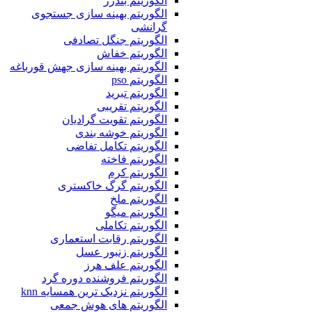
الگوریتم بندرز
الگوریتم بهینه سازی جستجوی
گرانشی
الگوریتم جنگل تصادفی
الگوریتم خفاش
الگوریتم بهینه سازی جهش قورباغه
الگوریتم pso
الگوریتم تبرید
الگوریتم تقریبی
الگوریتم تقویت گرادیان
الگوریتم خوشه بندی
الگوریتم تکامل تفاضی
الگوریتم فاخته
الگوریتم کرم
الگوریتم گرگ خاکستری
الگوریتم ملخ
الگوریتم میگو
الگوریتم تکاملی
الگوریتم رقابت استعماری
الگوریتم زنبور عسل
الگوریتم علف هرز
الگوریتم فروشنده دوره گرد
الگوریتم نزدیک ترین همسایه knn
الگوریتم های هوش جمعی