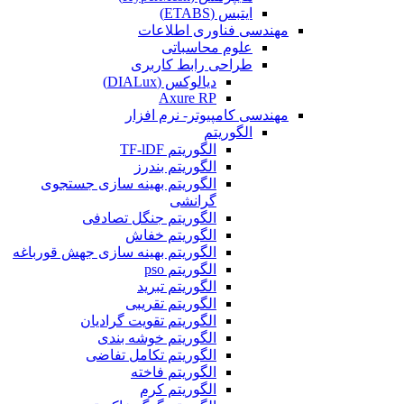
ایتبس (ETABS)
مهندسی فناوری اطلاعات
علوم محاسباتی
طراحی رابط کاربری
دیالوکس (DIALux)
Axure RP
مهندسی کامپیوتر- نرم افزار
الگوریتم
الگوریتم TF-lDF
الگوریتم بندرز
الگوریتم بهینه سازی جستجوی
گرانشی
الگوریتم جنگل تصادفی
الگوریتم خفاش
الگوریتم بهینه سازی جهش قورباغه
الگوریتم pso
الگوریتم تبرید
الگوریتم تقریبی
الگوریتم تقویت گرادیان
الگوریتم خوشه بندی
الگوریتم تکامل تفاضی
الگوریتم فاخته
الگوریتم کرم