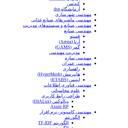
کیدنس
آزمایشگاه dsp
مهندسی شهرسازی
مهندسی ماشین‌های صنایع غذایی
مهندسی صنایع و سیستم‌های مدیریت
مهندسی صنایع
فستو
آرنا (Arena)
گمز (GAMS)
مدیریت مهندسی
مهندسی سازه
مهندسی عمران‌
راهسازی
هایپرمش (HyperMesh)
ایتبس (ETABS)
مهندسی فناوری اطلاعات
علوم محاسباتی
طراحی رابط کاربری
دیالوکس (DIALux)
Axure RP
مهندسی کامپیوتر- نرم افزار
الگوریتم
الگوریتم TF-lDF