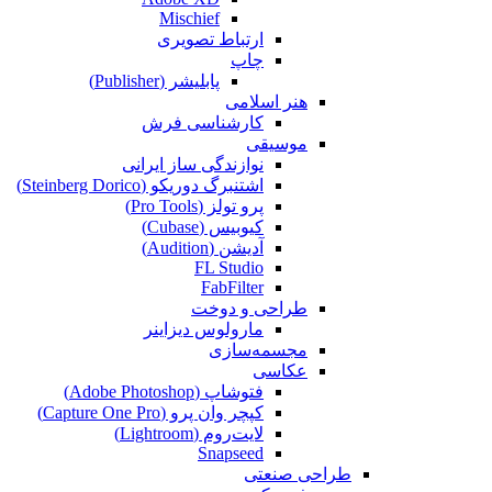
Mischief
ارتباط تصویری
چاپ
پابلیشر (Publisher)
هنر اسلامی
کارشناسی فرش
موسیقی
نوازندگی ساز ایرانی
اشتنبرگ دوریکو (Steinberg Dorico)
پرو تولز (Pro Tools)
کیوبیس (Cubase‎)
آدیشن (Audition)
FL Studio
FabFilter
طراحی و دوخت
مارولوس دیزاینر
مجسمه‌سازی‌
عکاسی
فتوشاپ (Adobe Photoshop)
کپچر وان پرو (Capture One Pro)
لایت‌روم (Lightroom)
Snapseed
طراحی صنعتی