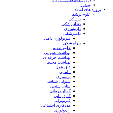
ویندوز
پروژه های آماده
علوم پزشکی
پزشکی
دندانپزشکی
داروسازی
دامپزشکی
فیزیولوژی دامی
پیراپزشکی
علوم تغذیه
بهداشت عمومی
بهداشت حرفه‌ای
بهداشت محیط
اتاق عمل
مامایی
پرستاری
شنوایی شناسی
بینایی سنجی
گفتار درمانی
کاردرمانی
فیزیوتراپی
مددکاری اجتماعی
رادیولوژی