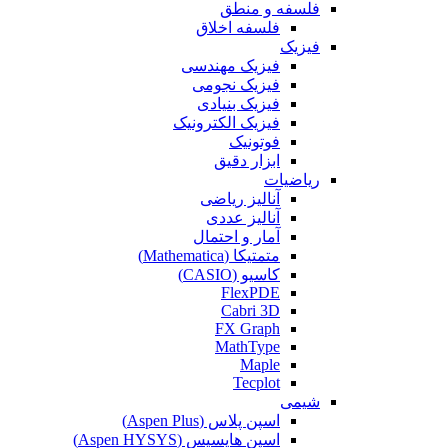
فلسفه و منطق
فلسفه اخلاق
فیزیک
فیزیک مهندسی
فیزیک نجومی
فیزیک بنیادی
فیزیک الکترونیک
فوتونیک
ابزار دقیق
ریاضیات
آنالیز ریاضی
آنالیز عددی
آمار و احتمال
متمتیکا (Mathematica)
کاسیو (CASIO)
FlexPDE
Cabri 3D
FX Graph
MathType
Maple
Tecplot
شیمی
اسپن پلاس (Aspen Plus)
اسپن هایسیس (Aspen HYSYS)