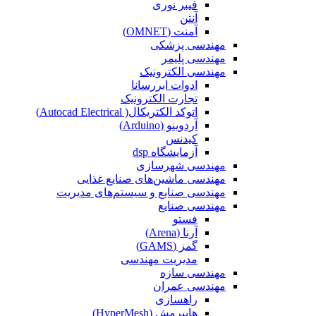
فیبر نوری
آنتن
آمنت (OMNET)
مهندسی پزشکی
مهندسی پلیمر
مهندسی الکترونیک
ادوات ابررسانا
تجارت الکترونیک
اتوکد الکتریکال( Autocad Electrical)
آردوینو (Arduino)
کیدنس
آزمایشگاه dsp
مهندسی شهرسازی
مهندسی ماشین‌های صنایع غذایی
مهندسی صنایع و سیستم‌های مدیریت
مهندسی صنایع
فستو
آرنا (Arena)
گمز (GAMS)
مدیریت مهندسی
مهندسی سازه
مهندسی عمران‌
راهسازی
هایپرمش (HyperMesh)