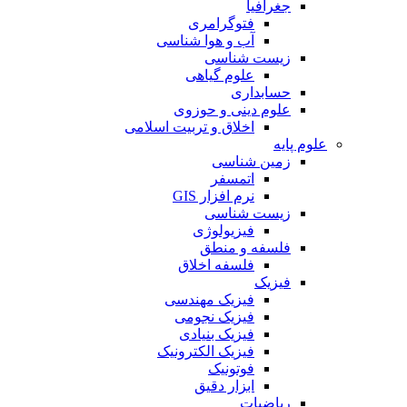
جغرافیا
فتوگرامری
آب و هوا شناسی
زیست شناسی
علوم گیاهی
حسابداری
علوم دینی و حوزوی
اخلاق و تربیت اسلامی
علوم پایه
زمین شناسی
اتمسفر
نرم افزار GIS
زیست شناسی
فیزیولوژی
فلسفه و منطق
فلسفه اخلاق
فیزیک
فیزیک مهندسی
فیزیک نجومی
فیزیک بنیادی
فیزیک الکترونیک
فوتونیک
ابزار دقیق
ریاضیات