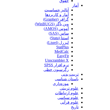
حقوق
آمار
آنالیز حساسیت
آمار و کاربردها
گرافر (Grapher)
وین باگز (WinBUGS)
آموس (AMOS)
ساس (SAS)
استتا (Stata)
لیزرل (Lisrel)
StatPlus
MedCalc
EasyFit
Unscrambler X
نرم افزار SPSS
رگرسیون خطی
تربیت بدنی
باستان شناسی
موزه‌داری
علوم تربیتی
علوم ارتباطات
علوم سیاسی
علوم قرآنی
تاریخ