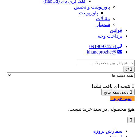
فلک تری دی (flac 3d)
پاورپوینت و تحقیق
پاورپوینت
مقالات
سمینار
قوانین
پرداخت وجه
09190974553
@khaneprozhe
نتیجه ای یافت نشد!
دیدن همه نتایج
سبد خرید
0
هیچ محصولی در سبد خرید نیست.
سفارش پروژه
آموزش