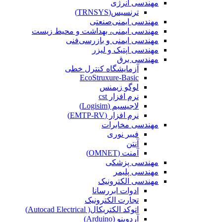
مهندسی انرژی
ترنسیس(TRNSYS)
مهندسی ایمنی‌صنعتی
مهندسی ایمنی، بهداشت و محیط زیست
مهندسی ایمنی‌ و‌ بازرسی‌فنی
مهندسی اپتیک و لیزر
مهندسی برق
آزمایشگاه کنترل خطی
EcoStruxure-Basic
لوگو زیمنس
نرم افزار cst
لاجیسیم (Logisim)
نرم افزار (EMTP-RV)
مهندسی مخابرات
فیبر نوری
آنتن
آمنت (OMNET)
مهندسی پزشکی
مهندسی پلیمر
مهندسی الکترونیک
ادوات ابررسانا
تجارت الکترونیک
اتوکد الکتریکال( Autocad Electrical)
آردوینو (Arduino)