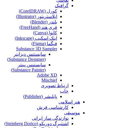
نقاشی‌
گرافیک
کورل (CorelDRAW)
ایلاستریتور (Illustrator)
بلندر (Blender)
فری هند (FreeHand)
کانوا (Canva)
اینک اسکیپ (Inkscape)
فیگما (Figma‎)
Substance 3D Sampler
سابستنس دیزاینر
(Substance Designer)
سابستنس پینتر
(Substance Painter)
Adobe XD
Mischief
ارتباط تصویری
چاپ
پابلیشر (Publisher)
هنر اسلامی
کارشناسی فرش
موسیقی
نوازندگی ساز ایرانی
اشتنبرگ دوریکو (Steinberg Dorico)