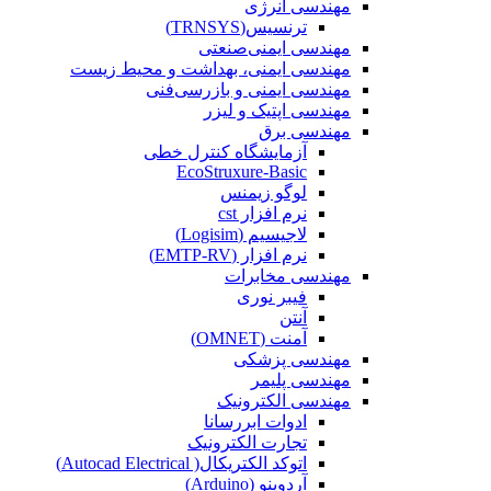
مهندسی انرژی
ترنسیس(TRNSYS)
مهندسی ایمنی‌صنعتی
مهندسی ایمنی، بهداشت و محیط زیست
مهندسی ایمنی‌ و‌ بازرسی‌فنی
مهندسی اپتیک و لیزر
مهندسی برق
آزمایشگاه کنترل خطی
EcoStruxure-Basic
لوگو زیمنس
نرم افزار cst
لاجیسیم (Logisim)
نرم افزار (EMTP-RV)
مهندسی مخابرات
فیبر نوری
آنتن
آمنت (OMNET)
مهندسی پزشکی
مهندسی پلیمر
مهندسی الکترونیک
ادوات ابررسانا
تجارت الکترونیک
اتوکد الکتریکال( Autocad Electrical)
آردوینو (Arduino)