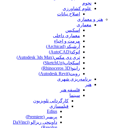
نجوم
علوم کشاورزی
اصلاح نباتات
هنر و معماری
معماری
اسکیس
معماری داخلی
مرمت و احیاء
آرشیکد (Archicad)
اتوکد(AutoCAD)
تری دی مکس(Autodesk 3ds Max)
اسکچاپ(SketchUp)
راینو(Rhinoceros 3D)
رویت(Autodesk Revit)
برنامه‌ریزی شهری
هنر
فلسفه هنر
سینما
کارگردانی تلویزیون
فیلمسازی
Edius
پریمیر (Premiere)
داوینچی ریزالو (DaVinci
Resolve)