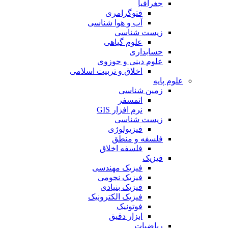
جغرافیا
فتوگرامری
آب و هوا شناسی
زیست شناسی
علوم گیاهی
حسابداری
علوم دینی و حوزوی
اخلاق و تربیت اسلامی
علوم پایه
زمین شناسی
اتمسفر
نرم افزار GIS
زیست شناسی
فیزیولوژی
فلسفه و منطق
فلسفه اخلاق
فیزیک
فیزیک مهندسی
فیزیک نجومی
فیزیک بنیادی
فیزیک الکترونیک
فوتونیک
ابزار دقیق
ریاضیات