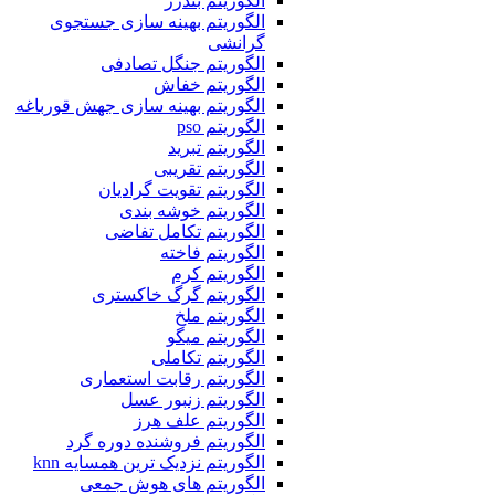
الگوریتم بندرز
الگوریتم بهینه سازی جستجوی
گرانشی
الگوریتم جنگل تصادفی
الگوریتم خفاش
الگوریتم بهینه سازی جهش قورباغه
الگوریتم pso
الگوریتم تبرید
الگوریتم تقریبی
الگوریتم تقویت گرادیان
الگوریتم خوشه بندی
الگوریتم تکامل تفاضی
الگوریتم فاخته
الگوریتم کرم
الگوریتم گرگ خاکستری
الگوریتم ملخ
الگوریتم میگو
الگوریتم تکاملی
الگوریتم رقابت استعماری
الگوریتم زنبور عسل
الگوریتم علف هرز
الگوریتم فروشنده دوره گرد
الگوریتم نزدیک ترین همسایه knn
الگوریتم های هوش جمعی