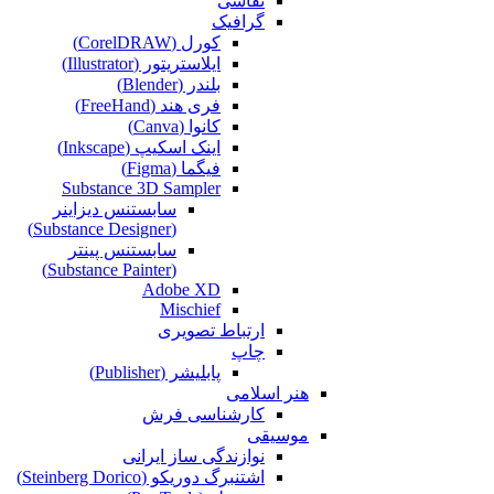
نقاشی‌
گرافیک
کورل (CorelDRAW)
ایلاستریتور (Illustrator)
بلندر (Blender)
فری هند (FreeHand)
کانوا (Canva)
اینک اسکیپ (Inkscape)
فیگما (Figma‎)
Substance 3D Sampler
سابستنس دیزاینر
(Substance Designer)
سابستنس پینتر
(Substance Painter)
Adobe XD
Mischief
ارتباط تصویری
چاپ
پابلیشر (Publisher)
هنر اسلامی
کارشناسی فرش
موسیقی
نوازندگی ساز ایرانی
اشتنبرگ دوریکو (Steinberg Dorico)