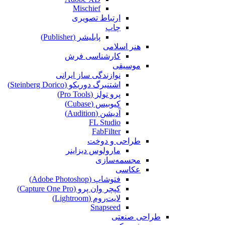
Mischief
ارتباط تصویری
چاپ
پابلیشر (Publisher)
هنر اسلامی
کارشناسی فرش
موسیقی
نوازندگی ساز ایرانی
اشتنبرگ دوریکو (Steinberg Dorico)
پرو تولز (Pro Tools)
کیوبیس (Cubase‎)
آدیشن (Audition)
FL Studio
FabFilter
طراحی و دوخت
مارولوس دیزاینر
مجسمه‌سازی‌
عکاسی
فتوشاپ (Adobe Photoshop)
کپچر وان پرو (Capture One Pro)
لایت‌روم (Lightroom)
Snapseed
طراحی صنعتی