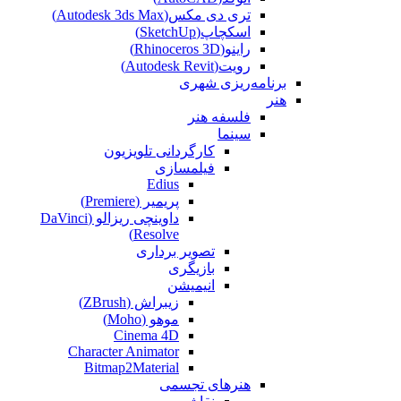
تری دی مکس(Autodesk 3ds Max)
اسکچاپ(SketchUp)
راینو(Rhinoceros 3D)
رویت(Autodesk Revit)
برنامه‌ریزی شهری
هنر
فلسفه هنر
سینما
کارگردانی تلویزیون
فیلمسازی
Edius
پریمیر (Premiere)
داوینچی ریزالو (DaVinci
Resolve)
تصویر برداری
بازیگری
انیمیشن
زیبراش (ZBrush)
موهو (Moho)
Cinema 4D
Character Animator
Bitmap2Material
هنرهای تجسمی