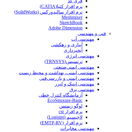
فری کد
نرم افزار کتیا(CATIA)
نرم افزار سالیدورکس (SolidWorks)
Meshmixer
SketchBook
Adobe Dimension
فنی و مهندسی
مهندسی آب
آبیاری و زهکشی
آبخیزداری
مهندسی انرژی
ترنسیس(TRNSYS)
مهندسی ایمنی‌صنعتی
مهندسی ایمنی، بهداشت و محیط زیست
مهندسی ایمنی‌ و‌ بازرسی‌فنی
مهندسی اپتیک و لیزر
مهندسی برق
آزمایشگاه کنترل خطی
EcoStruxure-Basic
لوگو زیمنس
نرم افزار cst
لاجیسیم (Logisim)
نرم افزار (EMTP-RV)
مهندسی مخابرات