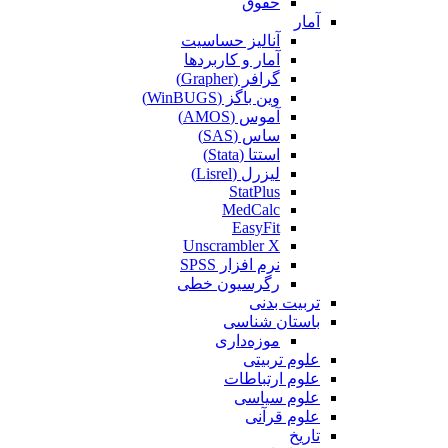
حقوق
آمار
آنالیز حساسیت
آمار و کاربردها
گرافر (Grapher)
وین باگز (WinBUGS)
آموس (AMOS)
ساس (SAS)
استتا (Stata)
لیزرل (Lisrel)
StatPlus
MedCalc
EasyFit
Unscrambler X
نرم افزار SPSS
رگرسیون خطی
تربیت بدنی
باستان شناسی
موزه‌داری
علوم تربیتی
علوم ارتباطات
علوم سیاسی
علوم قرآنی
تاریخ