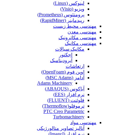
لینوکس (Linux)
ویزیو (Visio)
پرومتئوس (Prometheus)
رپیدماینر (RapidMiner)
مهندسی محیط زیست
مهندسی معدن
مهندسی مکاترونیک
مهندسی مکانیک
مکانیک سیالات
اجکتور
آیرودینامیک
ارتعاشات
اوپن فوم (OpenFoam)
آدامز (MSC Adams)
Adams Machinery
آباکوس (ABAQUS)
نرم افزار (EES)
فلوئنت (FLUENT)
ترموفلو(Thermoflow)
PTC Creo Parametric
Turbomachinery
مهندسی مواد
آنالیز تصاویر متالورژیکی
نرم افزار (ImageJ)