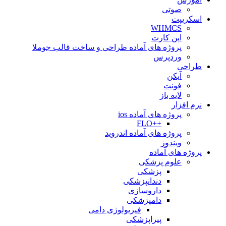
صوتی
اسکریپت
WHMCS
اپن کارت
پروژه های آماده طراحی و ساخت قالب جوملا
وردپرس
طراحی
آیکن
فونت
لایه باز
نرم افزار
پروژه های آماده ios
++FLO
پروژه های آماده اندروید
ویندوز
پروژه های آماده
علوم پزشکی
پزشکی
دندانپزشکی
داروسازی
دامپزشکی
فیزیولوژی دامی
پیراپزشکی