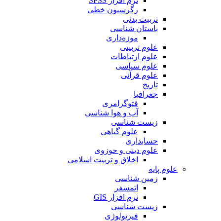
نرم افزار SPSS
رگرسیون خطی
تربیت بدنی
باستان شناسی
موزه‌داری
علوم تربیتی
علوم ارتباطات
علوم سیاسی
علوم قرآنی
تاریخ
جغرافیا
فتوگرامری
آب و هوا شناسی
زیست شناسی
علوم گیاهی
حسابداری
علوم دینی و حوزوی
اخلاق و تربیت اسلامی
علوم پایه
زمین شناسی
اتمسفر
نرم افزار GIS
زیست شناسی
فیزیولوژی