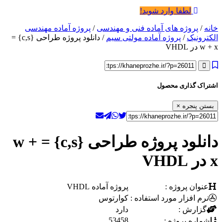
لطفا وارد شوید!
خانه
/
پروژه های آماده فنی و مهندسی
/
پروژه آماده مهندسی
الکترونیک
/
پروژه آماده مولتی سیم
/ دانلود پروژه طراحی {c,s} =
w + x در VHDL
اشتراک گذاری محصول
بستن پنجره
×
دانلود پروژه طراحی {c,s} = w +
x در VHDL
عنوان پروژه :
پروژه آماده VHDL
نرم افزار مورد استفاده :
کوارتوس
گزارش :
دارد
53458
شماره پروژه :