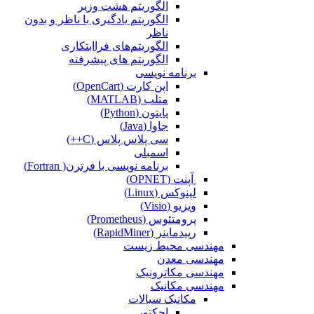
الگوریتم هشت وزیر
الگوریتم یادگیری با ناظر و بدون
ناظر
الگوریتم‌های فراابتکاری
الگوریتم های پیشرفته
برنامه نویسی
اپن کارت (OpenCart)
متلب (MATLAB)
پایتون (Python)
جاوا (Java)
سی پلاس پلاس (C++)
اسمبلی
برنامه نویسی با فرترن( Fortran)
آپنت (OPNET)
لینوکس (Linux)
ویزیو (Visio)
پرومتئوس (Prometheus)
رپیدماینر (RapidMiner)
مهندسی محیط زیست
مهندسی معدن
مهندسی مکاترونیک
مهندسی مکانیک
مکانیک سیالات
اجکتور