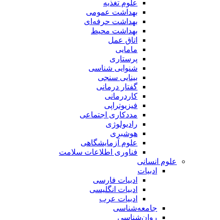
علوم تغذیه
بهداشت عمومی
بهداشت حرفه‌ای
بهداشت محیط
اتاق عمل
مامایی
پرستاری
شنوایی شناسی
بینایی سنجی
گفتار درمانی
کاردرمانی
فیزیوتراپی
مددکاری اجتماعی
رادیولوژی
هوشبری
علوم آزمایشگاهی
فناوری اطلاعات سلامت
علوم انسانی
ادبیات
ادبیات فارسی
ادبیات انگلیسی
ادبیات عرب
جامعه‌شناسی
روان‌شناسی