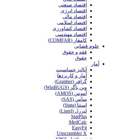
اقتصاد صنعتی
اقتصاد انرژی
اقتصاد مالی
اقتصاد اسلامی
اقتصاد کشاورزی
اقتصاد مهندسی
کامفار (COMFAR)
علوم قضایی
فقه و حقوق
حقوق
آمار
آنالیز حساسیت
آمار و کاربردها
گرافر (Grapher)
وین باگز (WinBUGS)
آموس (AMOS)
ساس (SAS)
استتا (Stata)
لیزرل (Lisrel)
StatPlus
MedCalc
EasyFit
Unscrambler X