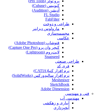
پرو تولز (Pro Tools)
کیوبیس (Cubase‎)
آدیشن (Audition)
FL Studio
FabFilter
طراحی و دوخت
مارولوس دیزاینر
مجسمه‌سازی‌
عکاسی
فتوشاپ (Adobe Photoshop)
کپچر وان پرو (Capture One Pro)
لایت‌روم (Lightroom)
Snapseed
طراحی صنعتی
فری کد
نرم افزار کتیا(CATIA)
نرم افزار سالیدورکس (SolidWorks)
Meshmixer
SketchBook
Adobe Dimension
فنی و مهندسی
مهندسی آب
آبیاری و زهکشی
آبخیزداری