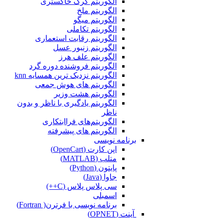
الگوریتم گرگ خاکستری
الگوریتم ملخ
الگوریتم میگو
الگوریتم تکاملی
الگوریتم رقابت استعماری
الگوریتم زنبور عسل
الگوریتم علف هرز
الگوریتم فروشنده دوره گرد
الگوریتم نزدیک ترین همسایه knn
الگوریتم های هوش جمعی
الگوریتم هشت وزیر
الگوریتم یادگیری با ناظر و بدون
ناظر
الگوریتم‌های فراابتکاری
الگوریتم های پیشرفته
برنامه نویسی
اپن کارت (OpenCart)
متلب (MATLAB)
پایتون (Python)
جاوا (Java)
سی پلاس پلاس (C++)
اسمبلی
برنامه نویسی با فرترن( Fortran)
آپنت (OPNET)