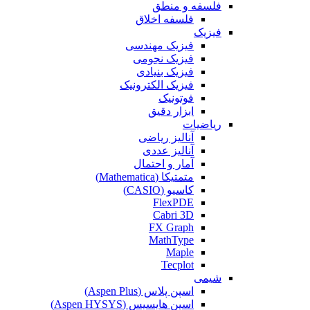
فلسفه و منطق
فلسفه اخلاق
فیزیک
فیزیک مهندسی
فیزیک نجومی
فیزیک بنیادی
فیزیک الکترونیک
فوتونیک
ابزار دقیق
ریاضیات
آنالیز ریاضی
آنالیز عددی
آمار و احتمال
متمتیکا (Mathematica)
کاسیو (CASIO)
FlexPDE
Cabri 3D
FX Graph
MathType
Maple
Tecplot
شیمی
اسپن پلاس (Aspen Plus)
اسپن هایسیس (Aspen HYSYS)