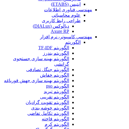
ایتبس (ETABS)
مهندسی فناوری اطلاعات
علوم محاسباتی
طراحی رابط کاربری
دیالوکس (DIALux)
Axure RP
مهندسی کامپیوتر- نرم افزار
الگوریتم
الگوریتم TF-lDF
الگوریتم بندرز
الگوریتم بهینه سازی جستجوی
گرانشی
الگوریتم جنگل تصادفی
الگوریتم خفاش
الگوریتم بهینه سازی جهش قورباغه
الگوریتم pso
الگوریتم تبرید
الگوریتم تقریبی
الگوریتم تقویت گرادیان
الگوریتم خوشه بندی
الگوریتم تکامل تفاضی
الگوریتم فاخته
الگوریتم کرم