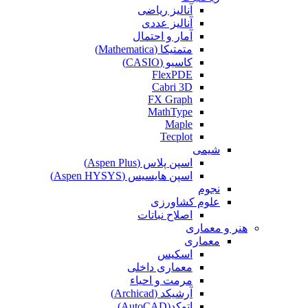
آنالیز ریاضی
آنالیز عددی
آمار و احتمال
متمتیکا (Mathematica)
کاسیو (CASIO)
FlexPDE
Cabri 3D
FX Graph
MathType
Maple
Tecplot
شیمی
اسپن پلاس (Aspen Plus)
اسپن هایسیس (Aspen HYSYS)
نجوم
علوم کشاورزی
اصلاح نباتات
هنر و معماری
معماری
اسکیس
معماری داخلی
مرمت و احیاء
آرشیکد (Archicad)
اتوکد(AutoCAD)