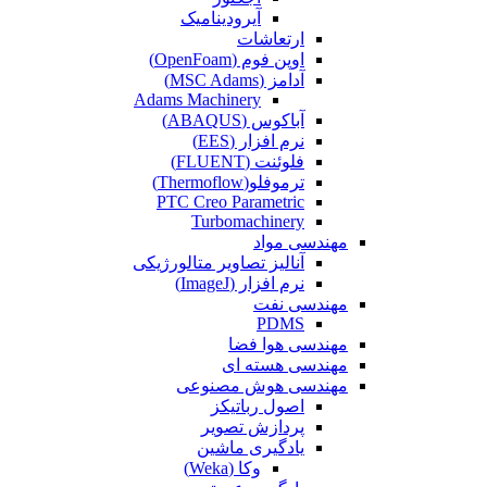
آیرودینامیک
ارتعاشات
اوپن فوم (OpenFoam)
آدامز (MSC Adams)
Adams Machinery
آباکوس (ABAQUS)
نرم افزار (EES)
فلوئنت (FLUENT)
ترموفلو(Thermoflow)
PTC Creo Parametric
Turbomachinery
مهندسی مواد
آنالیز تصاویر متالورژیکی
نرم افزار (ImageJ)
مهندسی نفت
PDMS
مهندسی هوا فضا
مهندسی هسته ای
مهندسی هوش مصنوعی
اصول رباتیکز
پردازش تصویر
یادگیری ماشین
وکا (Weka)