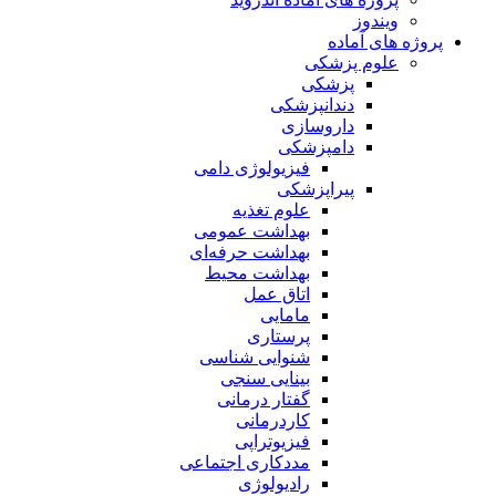
ویندوز
پروژه های آماده
علوم پزشکی
پزشکی
دندانپزشکی
داروسازی
دامپزشکی
فیزیولوژی دامی
پیراپزشکی
علوم تغذیه
بهداشت عمومی
بهداشت حرفه‌ای
بهداشت محیط
اتاق عمل
مامایی
پرستاری
شنوایی شناسی
بینایی سنجی
گفتار درمانی
کاردرمانی
فیزیوتراپی
مددکاری اجتماعی
رادیولوژی