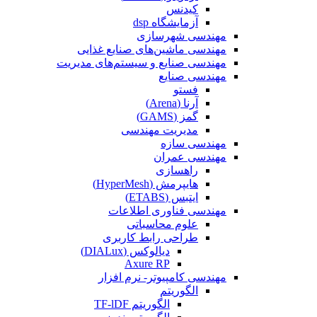
کیدنس
آزمایشگاه dsp
مهندسی شهرسازی
مهندسی ماشین‌های صنایع غذایی
مهندسی صنایع و سیستم‌های مدیریت
مهندسی صنایع
فستو
آرنا (Arena)
گمز (GAMS)
مدیریت مهندسی
مهندسی سازه
مهندسی عمران‌
راهسازی
هایپرمش (HyperMesh)
ایتبس (ETABS)
مهندسی فناوری اطلاعات
علوم محاسباتی
طراحی رابط کاربری
دیالوکس (DIALux)
Axure RP
مهندسی کامپیوتر- نرم افزار
الگوریتم
الگوریتم TF-lDF