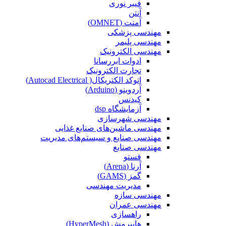
فیبر نوری
آنتن
آمنت (OMNET)
مهندسی پزشکی
مهندسی پلیمر
مهندسی الکترونیک
ادوات ابررسانا
تجارت الکترونیک
اتوکد الکتریکال( Autocad Electrical)
آردوینو (Arduino)
کیدنس
آزمایشگاه dsp
مهندسی شهرسازی
مهندسی ماشین‌های صنایع غذایی
مهندسی صنایع و سیستم‌های مدیریت
مهندسی صنایع
فستو
آرنا (Arena)
گمز (GAMS)
مدیریت مهندسی
مهندسی سازه
مهندسی عمران‌
راهسازی
هایپرمش (HyperMesh)