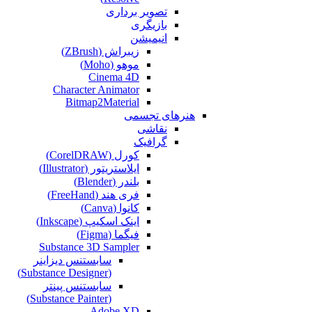
تصویر برداری
بازیگری
انیمیشن
زیبراش (ZBrush)
موهو (Moho)
Cinema 4D
Character Animator
Bitmap2Material
هنرهای تجسمی
نقاشی‌
گرافیک
کورل (CorelDRAW)
ایلاستریتور (Illustrator)
بلندر (Blender)
فری هند (FreeHand)
کانوا (Canva)
اینک اسکیپ (Inkscape)
فیگما (Figma‎)
Substance 3D Sampler
سابستنس دیزاینر
(Substance Designer)
سابستنس پینتر
(Substance Painter)
Adobe XD