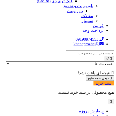
فلک تری دی (flac 3d)
پاورپوینت و تحقیق
پاورپوینت
مقالات
سمینار
قوانین
پرداخت وجه
09190974553
@khaneprozhe
نتیجه ای یافت نشد!
دیدن همه نتایج
سبد خرید
0
هیچ محصولی در سبد خرید نیست.
سفارش پروژه
آموزش