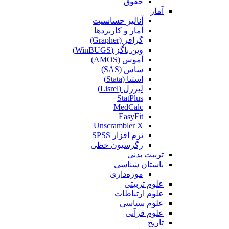
حقوق
آمار
آنالیز حساسیت
آمار و کاربردها
گرافر (Grapher)
وین باگز (WinBUGS)
آموس (AMOS)
ساس (SAS)
استتا (Stata)
لیزرل (Lisrel)
StatPlus
MedCalc
EasyFit
Unscrambler X
نرم افزار SPSS
رگرسیون خطی
تربیت بدنی
باستان شناسی
موزه‌داری
علوم تربیتی
علوم ارتباطات
علوم سیاسی
علوم قرآنی
تاریخ