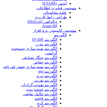
ایتبس (ETABS)
مهندسی فناوری اطلاعات
علوم محاسباتی
طراحی رابط کاربری
دیالوکس (DIALux)
Axure RP
مهندسی کامپیوتر- نرم افزار
الگوریتم
الگوریتم TF-lDF
الگوریتم بندرز
الگوریتم بهینه سازی جستجوی
گرانشی
الگوریتم جنگل تصادفی
الگوریتم خفاش
الگوریتم بهینه سازی جهش قورباغه
الگوریتم pso
الگوریتم تبرید
الگوریتم تقریبی
الگوریتم تقویت گرادیان
الگوریتم خوشه بندی
الگوریتم تکامل تفاضی
الگوریتم فاخته
الگوریتم کرم