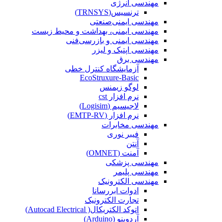
مهندسی انرژی
ترنسیس(TRNSYS)
مهندسی ایمنی‌صنعتی
مهندسی ایمنی، بهداشت و محیط زیست
مهندسی ایمنی‌ و‌ بازرسی‌فنی
مهندسی اپتیک و لیزر
مهندسی برق
آزمایشگاه کنترل خطی
EcoStruxure-Basic
لوگو زیمنس
نرم افزار cst
لاجیسیم (Logisim)
نرم افزار (EMTP-RV)
مهندسی مخابرات
فیبر نوری
آنتن
آمنت (OMNET)
مهندسی پزشکی
مهندسی پلیمر
مهندسی الکترونیک
ادوات ابررسانا
تجارت الکترونیک
اتوکد الکتریکال( Autocad Electrical)
آردوینو (Arduino)