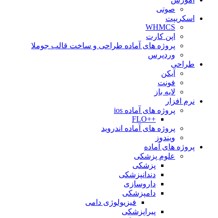
صوتی
اسکریپت
WHMCS
اپن کارت
پروژه های آماده طراحی و ساخت قالب جوملا
وردپرس
طراحی
آیکن
فونت
لایه باز
نرم افزار
پروژه های آماده ios
++FLO
پروژه های آماده اندروید
ویندوز
پروژه های آماده
علوم پزشکی
پزشکی
دندانپزشکی
داروسازی
دامپزشکی
فیزیولوژی دامی
پیراپزشکی