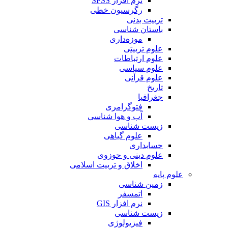
نرم افزار SPSS
رگرسیون خطی
تربیت بدنی
باستان شناسی
موزه‌داری
علوم تربیتی
علوم ارتباطات
علوم سیاسی
علوم قرآنی
تاریخ
جغرافیا
فتوگرامری
آب و هوا شناسی
زیست شناسی
علوم گیاهی
حسابداری
علوم دینی و حوزوی
اخلاق و تربیت اسلامی
علوم پایه
زمین شناسی
اتمسفر
نرم افزار GIS
زیست شناسی
فیزیولوژی