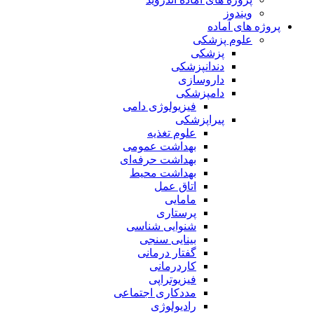
ویندوز
پروژه های آماده
علوم پزشکی
پزشکی
دندانپزشکی
داروسازی
دامپزشکی
فیزیولوژی دامی
پیراپزشکی
علوم تغذیه
بهداشت عمومی
بهداشت حرفه‌ای
بهداشت محیط
اتاق عمل
مامایی
پرستاری
شنوایی شناسی
بینایی سنجی
گفتار درمانی
کاردرمانی
فیزیوتراپی
مددکاری اجتماعی
رادیولوژی