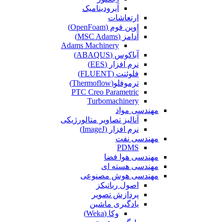
آیرودینامیک
ارتعاشات
اوپن فوم (OpenFoam)
آدامز (MSC Adams)
Adams Machinery
آباکوس (ABAQUS)
نرم افزار (EES)
فلوئنت (FLUENT)
ترموفلو(Thermoflow)
PTC Creo Parametric
Turbomachinery
مهندسی مواد
آنالیز تصاویر متالورژیکی
نرم افزار (ImageJ)
مهندسی نفت
PDMS
مهندسی هوا فضا
مهندسی هسته ای
مهندسی هوش مصنوعی
اصول رباتیکز
پردازش تصویر
یادگیری ماشین
وکا (Weka)