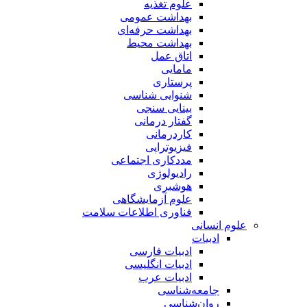
علوم تغذیه
بهداشت عمومی
بهداشت حرفه‌ای
بهداشت محیط
اتاق عمل
مامایی
پرستاری
شنوایی شناسی
بینایی سنجی
گفتار درمانی
کاردرمانی
فیزیوتراپی
مددکاری اجتماعی
رادیولوژی
هوشبری
علوم آزمایشگاهی
فناوری اطلاعات سلامت
علوم انسانی
ادبیات
ادبیات فارسی
ادبیات انگلیسی
ادبیات عرب
جامعه‌شناسی
روان‌شناسی