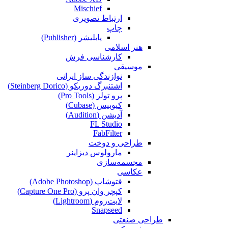
Mischief
ارتباط تصویری
چاپ
پابلیشر (Publisher)
هنر اسلامی
کارشناسی فرش
موسیقی
نوازندگی ساز ایرانی
اشتنبرگ دوریکو (Steinberg Dorico)
پرو تولز (Pro Tools)
کیوبیس (Cubase‎)
آدیشن (Audition)
FL Studio
FabFilter
طراحی و دوخت
مارولوس دیزاینر
مجسمه‌سازی‌
عکاسی
فتوشاپ (Adobe Photoshop)
کپچر وان پرو (Capture One Pro)
لایت‌روم (Lightroom)
Snapseed
طراحی صنعتی