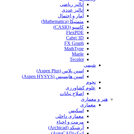
آنالیز ریاضی
آنالیز عددی
آمار و احتمال
متمتیکا (Mathematica)
کاسیو (CASIO)
FlexPDE
Cabri 3D
FX Graph
MathType
Maple
Tecplot
شیمی
اسپن پلاس (Aspen Plus)
اسپن هایسیس (Aspen HYSYS)
نجوم
علوم کشاورزی
اصلاح نباتات
هنر و معماری
معماری
اسکیس
معماری داخلی
مرمت و احیاء
آرشیکد (Archicad)
اتوکد(AutoCAD)