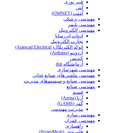
فیبر نوری
آنتن
آمنت (OMNET)
مهندسی پزشکی
مهندسی پلیمر
مهندسی الکترونیک
ادوات ابررسانا
تجارت الکترونیک
اتوکد الکتریکال( Autocad Electrical)
آردوینو (Arduino)
کیدنس
آزمایشگاه dsp
مهندسی شهرسازی
مهندسی ماشین‌های صنایع غذایی
مهندسی صنایع و سیستم‌های مدیریت
مهندسی صنایع
فستو
آرنا (Arena)
گمز (GAMS)
مدیریت مهندسی
مهندسی سازه
مهندسی عمران‌
راهسازی
هایپرمش (HyperMesh)