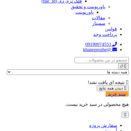
فلک تری دی (flac 3d)
پاورپوینت و تحقیق
پاورپوینت
مقالات
سمینار
قوانین
پرداخت وجه
09190974553
@khaneprozhe
نتیجه ای یافت نشد!
دیدن همه نتایج
سبد خرید
0
هیچ محصولی در سبد خرید نیست.
سفارش پروژه
آموزش