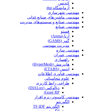
کیدنس
آزمایشگاه dsp
مهندسی شهرسازی
مهندسی ماشین‌های صنایع غذایی
مهندسی صنایع و سیستم‌های مدیریت
مهندسی صنایع
فستو
آرنا (Arena)
گمز (GAMS)
مدیریت مهندسی
مهندسی سازه
مهندسی عمران‌
راهسازی
هایپرمش (HyperMesh)
ایتبس (ETABS)
مهندسی فناوری اطلاعات
علوم محاسباتی
طراحی رابط کاربری
دیالوکس (DIALux)
Axure RP
مهندسی کامپیوتر- نرم افزار
الگوریتم
الگوریتم TF-lDF