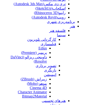
تری دی مکس(Autodesk 3ds Max)
اسکچاپ(SketchUp)
راینو(Rhinoceros 3D)
رویت(Autodesk Revit)
برنامه‌ریزی شهری
هنر
فلسفه هنر
سینما
کارگردانی تلویزیون
فیلمسازی
Edius
پریمیر (Premiere)
داوینچی ریزالو (DaVinci
Resolve)
تصویر برداری
بازیگری
انیمیشن
زیبراش (ZBrush)
موهو (Moho)
Cinema 4D
Character Animator
Bitmap2Material
هنرهای تجسمی