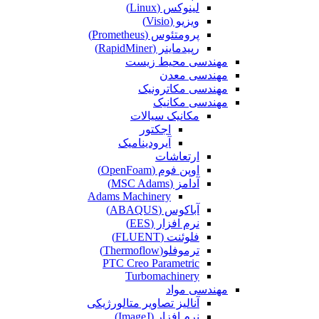
لینوکس (Linux)
ویزیو (Visio)
پرومتئوس (Prometheus)
رپیدماینر (RapidMiner)
مهندسی محیط زیست
مهندسی معدن
مهندسی مکاترونیک
مهندسی مکانیک
مکانیک سیالات
اجکتور
آیرودینامیک
ارتعاشات
اوپن فوم (OpenFoam)
آدامز (MSC Adams)
Adams Machinery
آباکوس (ABAQUS)
نرم افزار (EES)
فلوئنت (FLUENT)
ترموفلو(Thermoflow)
PTC Creo Parametric
Turbomachinery
مهندسی مواد
آنالیز تصاویر متالورژیکی
نرم افزار (ImageJ)