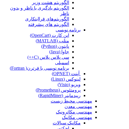
الگوریتم هشت وزیر
الگوریتم یادگیری با ناظر و بدون
ناظر
الگوریتم‌های فراابتکاری
الگوریتم های پیشرفته
برنامه نویسی
اپن کارت (OpenCart)
متلب (MATLAB)
پایتون (Python)
جاوا (Java)
سی پلاس پلاس (C++)
اسمبلی
برنامه نویسی با فرترن( Fortran)
آپنت (OPNET)
لینوکس (Linux)
ویزیو (Visio)
پرومتئوس (Prometheus)
رپیدماینر (RapidMiner)
مهندسی محیط زیست
مهندسی معدن
مهندسی مکاترونیک
مهندسی مکانیک
مکانیک سیالات
اجکتور