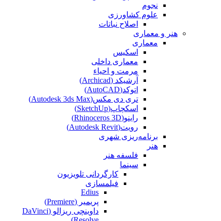
نجوم
علوم کشاورزی
اصلاح نباتات
هنر و معماری
معماری
اسکیس
معماری داخلی
مرمت و احیاء
آرشیکد (Archicad)
اتوکد(AutoCAD)
تری دی مکس(Autodesk 3ds Max)
اسکچاپ(SketchUp)
راینو(Rhinoceros 3D)
رویت(Autodesk Revit)
برنامه‌ریزی شهری
هنر
فلسفه هنر
سینما
کارگردانی تلویزیون
فیلمسازی
Edius
پریمیر (Premiere)
داوینچی ریزالو (DaVinci
Resolve)