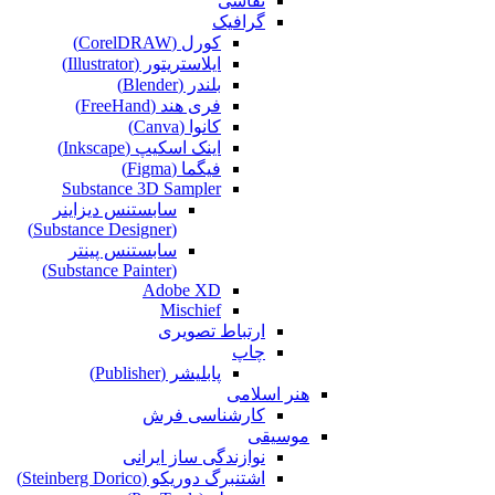
نقاشی‌
گرافیک
کورل (CorelDRAW)
ایلاستریتور (Illustrator)
بلندر (Blender)
فری هند (FreeHand)
کانوا (Canva)
اینک اسکیپ (Inkscape)
فیگما (Figma‎)
Substance 3D Sampler
سابستنس دیزاینر
(Substance Designer)
سابستنس پینتر
(Substance Painter)
Adobe XD
Mischief
ارتباط تصویری
چاپ
پابلیشر (Publisher)
هنر اسلامی
کارشناسی فرش
موسیقی
نوازندگی ساز ایرانی
اشتنبرگ دوریکو (Steinberg Dorico)