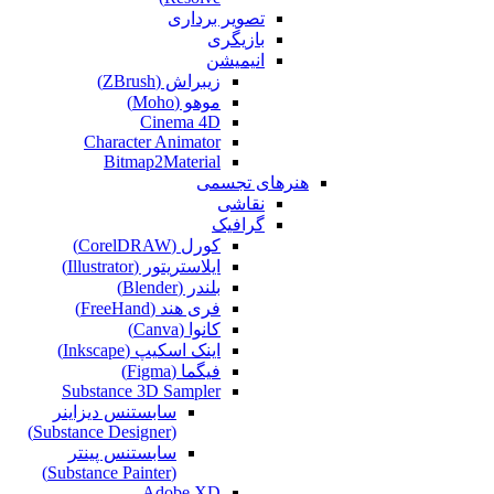
تصویر برداری
بازیگری
انیمیشن
زیبراش (ZBrush)
موهو (Moho)
Cinema 4D
Character Animator
Bitmap2Material
هنرهای تجسمی
نقاشی‌
گرافیک
کورل (CorelDRAW)
ایلاستریتور (Illustrator)
بلندر (Blender)
فری هند (FreeHand)
کانوا (Canva)
اینک اسکیپ (Inkscape)
فیگما (Figma‎)
Substance 3D Sampler
سابستنس دیزاینر
(Substance Designer)
سابستنس پینتر
(Substance Painter)
Adobe XD