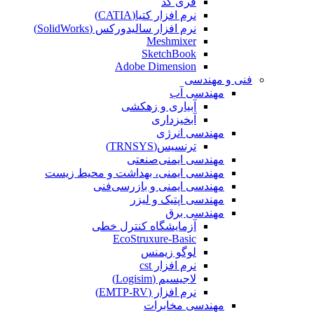
فری کد
نرم افزار کتیا(CATIA)
نرم افزار سالیدورکس (SolidWorks)
Meshmixer
SketchBook
Adobe Dimension
فنی و مهندسی
مهندسی آب
آبیاری و زهکشی
آبخیزداری
مهندسی انرژی
ترنسیس(TRNSYS)
مهندسی ایمنی‌صنعتی
مهندسی ایمنی، بهداشت و محیط زیست
مهندسی ایمنی‌ و‌ بازرسی‌فنی
مهندسی اپتیک و لیزر
مهندسی برق
آزمایشگاه کنترل خطی
EcoStruxure-Basic
لوگو زیمنس
نرم افزار cst
لاجیسیم (Logisim)
نرم افزار (EMTP-RV)
مهندسی مخابرات