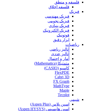
فلسفه و منطق
فلسفه اخلاق
فیزیک
فیزیک مهندسی
فیزیک نجومی
فیزیک بنیادی
فیزیک الکترونیک
فوتونیک
ابزار دقیق
ریاضیات
آنالیز ریاضی
آنالیز عددی
آمار و احتمال
متمتیکا (Mathematica)
کاسیو (CASIO)
FlexPDE
Cabri 3D
FX Graph
MathType
Maple
Tecplot
شیمی
اسپن پلاس (Aspen Plus)
اسپن هایسیس (Aspen HYSYS)