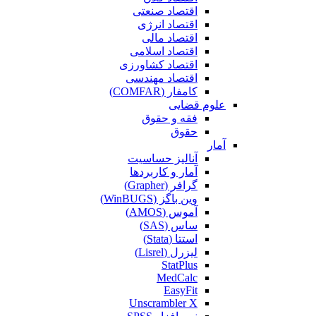
اقتصاد صنعتی
اقتصاد انرژی
اقتصاد مالی
اقتصاد اسلامی
اقتصاد کشاورزی
اقتصاد مهندسی
کامفار (COMFAR)
علوم قضایی
فقه و حقوق
حقوق
آمار
آنالیز حساسیت
آمار و کاربردها
گرافر (Grapher)
وین باگز (WinBUGS)
آموس (AMOS)
ساس (SAS)
استتا (Stata)
لیزرل (Lisrel)
StatPlus
MedCalc
EasyFit
Unscrambler X