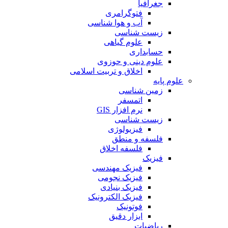
جغرافیا
فتوگرامری
آب و هوا شناسی
زیست شناسی
علوم گیاهی
حسابداری
علوم دینی و حوزوی
اخلاق و تربیت اسلامی
علوم پایه
زمین شناسی
اتمسفر
نرم افزار GIS
زیست شناسی
فیزیولوژی
فلسفه و منطق
فلسفه اخلاق
فیزیک
فیزیک مهندسی
فیزیک نجومی
فیزیک بنیادی
فیزیک الکترونیک
فوتونیک
ابزار دقیق
ریاضیات