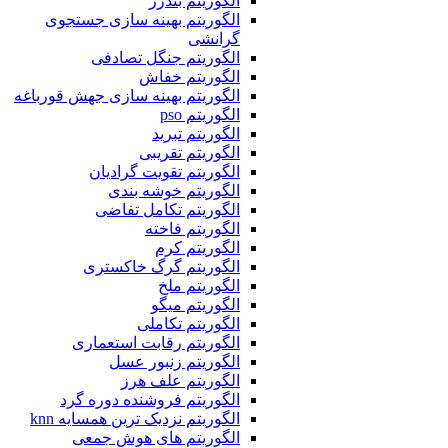
الگوریتم بندرز
الگوریتم بهینه سازی جستجوی
گرانشی
الگوریتم جنگل تصادفی
الگوریتم خفاش
الگوریتم بهینه سازی جهش قورباغه
الگوریتم pso
الگوریتم تبرید
الگوریتم تقریبی
الگوریتم تقویت گرادیان
الگوریتم خوشه بندی
الگوریتم تکامل تفاضی
الگوریتم فاخته
الگوریتم کرم
الگوریتم گرگ خاکستری
الگوریتم ملخ
الگوریتم میگو
الگوریتم تکاملی
الگوریتم رقابت استعماری
الگوریتم زنبور عسل
الگوریتم علف هرز
الگوریتم فروشنده دوره گرد
الگوریتم نزدیک ترین همسایه knn
الگوریتم های هوش جمعی