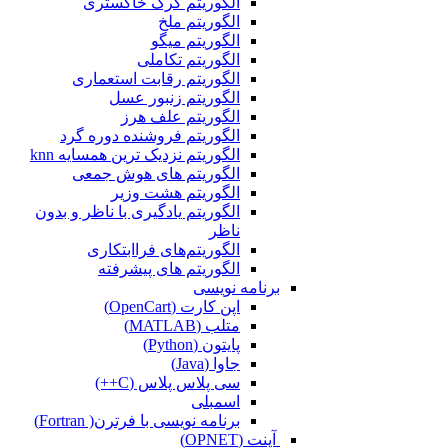
الگوریتم گرگ خاکستری
الگوریتم ملخ
الگوریتم میگو
الگوریتم تکاملی
الگوریتم رقابت استعماری
الگوریتم زنبور عسل
الگوریتم علف هرز
الگوریتم فروشنده دوره گرد
الگوریتم نزدیک ترین همسایه knn
الگوریتم های هوش جمعی
الگوریتم هشت وزیر
الگوریتم یادگیری با ناظر و بدون
ناظر
الگوریتم‌های فراابتکاری
الگوریتم های پیشرفته
برنامه نویسی
اپن کارت (OpenCart)
متلب (MATLAB)
پایتون (Python)
جاوا (Java)
سی پلاس پلاس (C++)
اسمبلی
برنامه نویسی با فرترن( Fortran)
آپنت (OPNET)