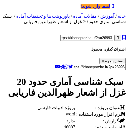
لطفا وارد شوید!
خانه
/
آموزش
/
مقالات آماده
/
پاورپوینت ها و تحقیقات آماده
/ سبک
شناسی آماری حدود 20 غزل از اشعار ظهرالدین فاریابی
اشتراک گذاری محصول
بستن پنجره
×
سبک شناسی آماری حدود 20
غزل از اشعار ظهرالدین فاریابی
عنوان پروژه :
پروژه ادبیات فارسی
word
نرم افزار مورد استفاده :
گزارش :
ندارد
46087
شماره پروژه :