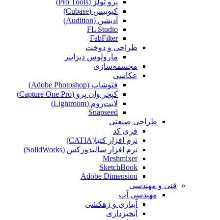
پرو تولز (Pro Tools)
کیوبیس (Cubase‎)
آدیشن (Audition)
FL Studio
FabFilter
طراحی و دوخت
مارولوس دیزاینر
مجسمه‌سازی‌
عکاسی
فتوشاپ (Adobe Photoshop)
کپچر وان پرو (Capture One Pro)
لایت‌روم (Lightroom)
Snapseed
طراحی صنعتی
فری کد
نرم افزار کتیا(CATIA)
نرم افزار سالیدورکس (SolidWorks)
Meshmixer
SketchBook
Adobe Dimension
فنی و مهندسی
مهندسی آب
آبیاری و زهکشی
آبخیزداری