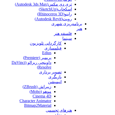
تری دی مکس(Autodesk 3ds Max)
اسکچاپ(SketchUp)
راینو(Rhinoceros 3D)
رویت(Autodesk Revit)
برنامه‌ریزی شهری
هنر
فلسفه هنر
سینما
کارگردانی تلویزیون
فیلمسازی
Edius
پریمیر (Premiere)
داوینچی ریزالو (DaVinci
Resolve)
تصویر برداری
بازیگری
انیمیشن
زیبراش (ZBrush)
موهو (Moho)
Cinema 4D
Character Animator
Bitmap2Material
هنرهای تجسمی