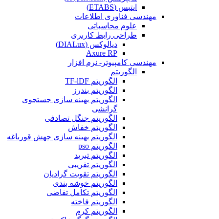
ایتبس (ETABS)
مهندسی فناوری اطلاعات
علوم محاسباتی
طراحی رابط کاربری
دیالوکس (DIALux)
Axure RP
مهندسی کامپیوتر- نرم افزار
الگوریتم
الگوریتم TF-lDF
الگوریتم بندرز
الگوریتم بهینه سازی جستجوی
گرانشی
الگوریتم جنگل تصادفی
الگوریتم خفاش
الگوریتم بهینه سازی جهش قورباغه
الگوریتم pso
الگوریتم تبرید
الگوریتم تقریبی
الگوریتم تقویت گرادیان
الگوریتم خوشه بندی
الگوریتم تکامل تفاضی
الگوریتم فاخته
الگوریتم کرم