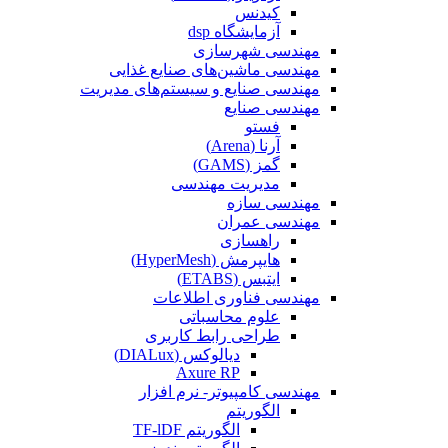
کیدنس
آزمایشگاه dsp
مهندسی شهرسازی
مهندسی ماشین‌های صنایع غذایی
مهندسی صنایع و سیستم‌های مدیریت
مهندسی صنایع
فستو
آرنا (Arena)
گمز (GAMS)
مدیریت مهندسی
مهندسی سازه
مهندسی عمران‌
راهسازی
هایپرمش (HyperMesh)
ایتبس (ETABS)
مهندسی فناوری اطلاعات
علوم محاسباتی
طراحی رابط کاربری
دیالوکس (DIALux)
Axure RP
مهندسی کامپیوتر- نرم افزار
الگوریتم
الگوریتم TF-lDF