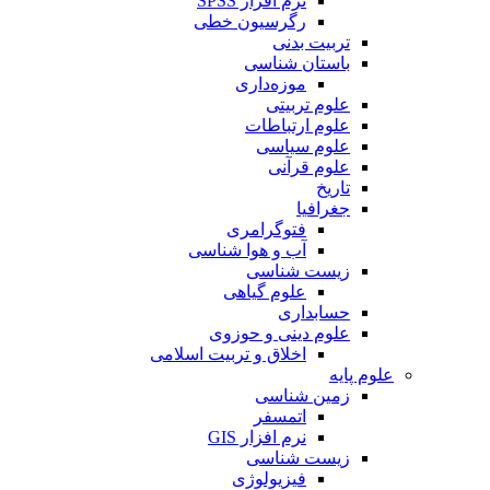
نرم افزار SPSS
رگرسیون خطی
تربیت بدنی
باستان شناسی
موزه‌داری
علوم تربیتی
علوم ارتباطات
علوم سیاسی
علوم قرآنی
تاریخ
جغرافیا
فتوگرامری
آب و هوا شناسی
زیست شناسی
علوم گیاهی
حسابداری
علوم دینی و حوزوی
اخلاق و تربیت اسلامی
علوم پایه
زمین شناسی
اتمسفر
نرم افزار GIS
زیست شناسی
فیزیولوژی