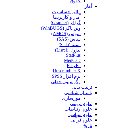
حقوق
آمار
آنالیز حساسیت
آمار و کاربردها
گرافر (Grapher)
وین باگز (WinBUGS)
آموس (AMOS)
ساس (SAS)
استتا (Stata)
لیزرل (Lisrel)
StatPlus
MedCalc
EasyFit
Unscrambler X
نرم افزار SPSS
رگرسیون خطی
تربیت بدنی
باستان شناسی
موزه‌داری
علوم تربیتی
علوم ارتباطات
علوم سیاسی
علوم قرآنی
تاریخ