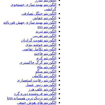
الگوریتم بندرز
الگوریتم بهینه سازی جستجوی
گرانشی
الگوریتم جنگل تصادفی
الگوریتم خفاش
الگوریتم بهینه سازی جهش قورباغه
الگوریتم pso
الگوریتم تبرید
الگوریتم تقریبی
الگوریتم تقویت گرادیان
الگوریتم خوشه بندی
الگوریتم تکامل تفاضی
الگوریتم فاخته
الگوریتم کرم
الگوریتم گرگ خاکستری
الگوریتم ملخ
الگوریتم میگو
الگوریتم تکاملی
الگوریتم رقابت استعماری
الگوریتم زنبور عسل
الگوریتم علف هرز
الگوریتم فروشنده دوره گرد
الگوریتم نزدیک ترین همسایه knn
الگوریتم های هوش جمعی