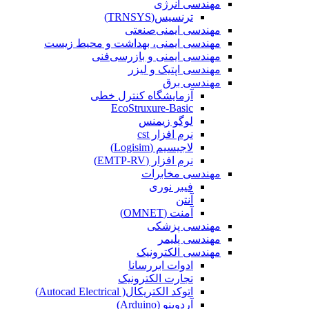
مهندسی انرژی
ترنسیس(TRNSYS)
مهندسی ایمنی‌صنعتی
مهندسی ایمنی، بهداشت و محیط زیست
مهندسی ایمنی‌ و‌ بازرسی‌فنی
مهندسی اپتیک و لیزر
مهندسی برق
آزمایشگاه کنترل خطی
EcoStruxure-Basic
لوگو زیمنس
نرم افزار cst
لاجیسیم (Logisim)
نرم افزار (EMTP-RV)
مهندسی مخابرات
فیبر نوری
آنتن
آمنت (OMNET)
مهندسی پزشکی
مهندسی پلیمر
مهندسی الکترونیک
ادوات ابررسانا
تجارت الکترونیک
اتوکد الکتریکال( Autocad Electrical)
آردوینو (Arduino)