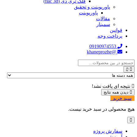
فلک تری دی (flac 3d)
پاورپوینت و تحقیق
پاورپوینت
مقالات
سمینار
قوانین
پرداخت وجه
09190974553
@khaneprozhe
نتیجه ای یافت نشد!
دیدن همه نتایج
سبد خرید
0
هیچ محصولی در سبد خرید نیست.
سفارش پروژه
آموزش