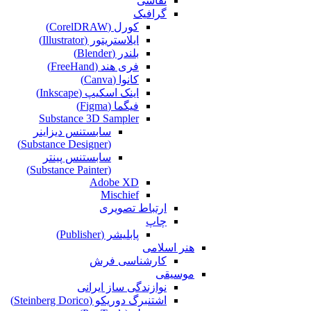
نقاشی‌
گرافیک
کورل (CorelDRAW)
ایلاستریتور (Illustrator)
بلندر (Blender)
فری هند (FreeHand)
کانوا (Canva)
اینک اسکیپ (Inkscape)
فیگما (Figma‎)
Substance 3D Sampler
سابستنس دیزاینر
(Substance Designer)
سابستنس پینتر
(Substance Painter)
Adobe XD
Mischief
ارتباط تصویری
چاپ
پابلیشر (Publisher)
هنر اسلامی
کارشناسی فرش
موسیقی
نوازندگی ساز ایرانی
اشتنبرگ دوریکو (Steinberg Dorico)