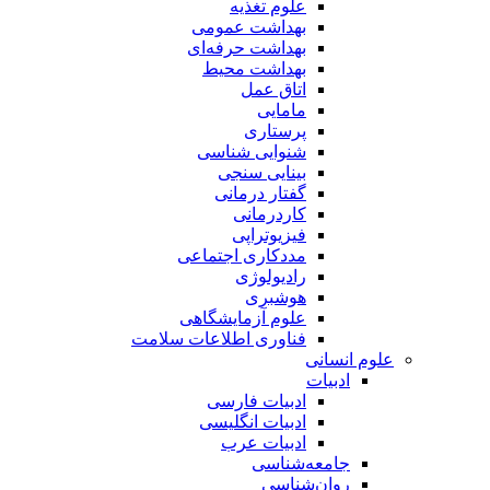
علوم تغذیه
بهداشت عمومی
بهداشت حرفه‌ای
بهداشت محیط
اتاق عمل
مامایی
پرستاری
شنوایی شناسی
بینایی سنجی
گفتار درمانی
کاردرمانی
فیزیوتراپی
مددکاری اجتماعی
رادیولوژی
هوشبری
علوم آزمایشگاهی
فناوری اطلاعات سلامت
علوم انسانی
ادبیات
ادبیات فارسی
ادبیات انگلیسی
ادبیات عرب
جامعه‌شناسی
روان‌شناسی