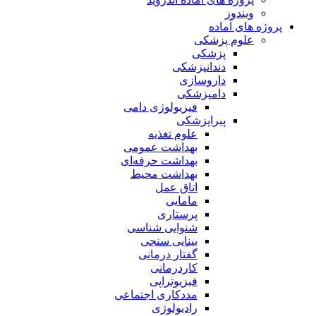
ویندوز
پروژه های آماده
علوم پزشکی
پزشکی
دندانپزشکی
داروسازی
دامپزشکی
فیزیولوژی دامی
پیراپزشکی
علوم تغذیه
بهداشت عمومی
بهداشت حرفه‌ای
بهداشت محیط
اتاق عمل
مامایی
پرستاری
شنوایی شناسی
بینایی سنجی
گفتار درمانی
کاردرمانی
فیزیوتراپی
مددکاری اجتماعی
رادیولوژی