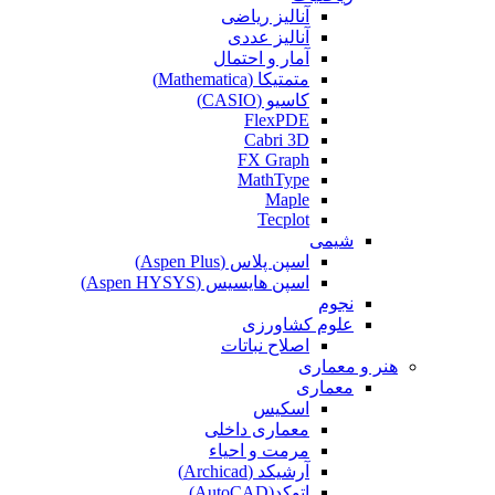
آنالیز ریاضی
آنالیز عددی
آمار و احتمال
متمتیکا (Mathematica)
کاسیو (CASIO)
FlexPDE
Cabri 3D
FX Graph
MathType
Maple
Tecplot
شیمی
اسپن پلاس (Aspen Plus)
اسپن هایسیس (Aspen HYSYS)
نجوم
علوم کشاورزی
اصلاح نباتات
هنر و معماری
معماری
اسکیس
معماری داخلی
مرمت و احیاء
آرشیکد (Archicad)
اتوکد(AutoCAD)