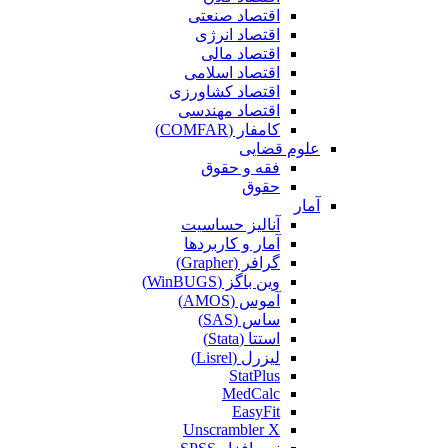
اقتصاد صنعتی
اقتصاد انرژی
اقتصاد مالی
اقتصاد اسلامی
اقتصاد کشاورزی
اقتصاد مهندسی
کامفار (COMFAR)
علوم قضایی
فقه و حقوق
حقوق
آمار
آنالیز حساسیت
آمار و کاربردها
گرافر (Grapher)
وین باگز (WinBUGS)
آموس (AMOS)
ساس (SAS)
استتا (Stata)
لیزرل (Lisrel)
StatPlus
MedCalc
EasyFit
Unscrambler X