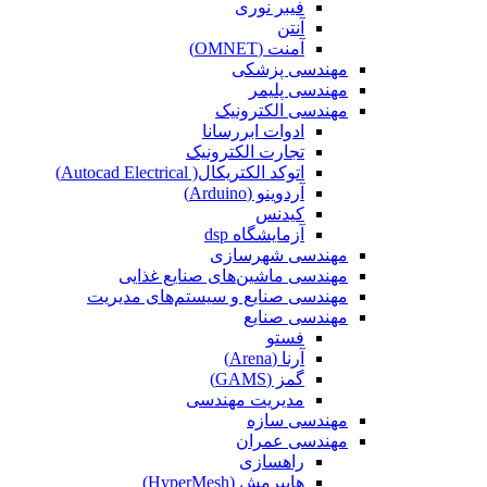
فیبر نوری
آنتن
آمنت (OMNET)
مهندسی پزشکی
مهندسی پلیمر
مهندسی الکترونیک
ادوات ابررسانا
تجارت الکترونیک
اتوکد الکتریکال( Autocad Electrical)
آردوینو (Arduino)
کیدنس
آزمایشگاه dsp
مهندسی شهرسازی
مهندسی ماشین‌های صنایع غذایی
مهندسی صنایع و سیستم‌های مدیریت
مهندسی صنایع
فستو
آرنا (Arena)
گمز (GAMS)
مدیریت مهندسی
مهندسی سازه
مهندسی عمران‌
راهسازی
هایپرمش (HyperMesh)