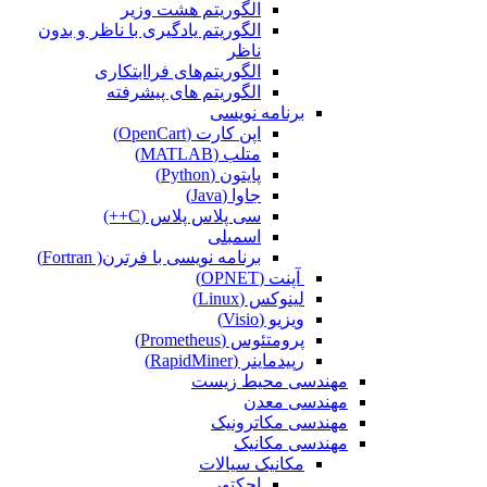
الگوریتم هشت وزیر
الگوریتم یادگیری با ناظر و بدون
ناظر
الگوریتم‌های فراابتکاری
الگوریتم های پیشرفته
برنامه نویسی
اپن کارت (OpenCart)
متلب (MATLAB)
پایتون (Python)
جاوا (Java)
سی پلاس پلاس (C++)
اسمبلی
برنامه نویسی با فرترن( Fortran)
آپنت (OPNET)
لینوکس (Linux)
ویزیو (Visio)
پرومتئوس (Prometheus)
رپیدماینر (RapidMiner)
مهندسی محیط زیست
مهندسی معدن
مهندسی مکاترونیک
مهندسی مکانیک
مکانیک سیالات
اجکتور