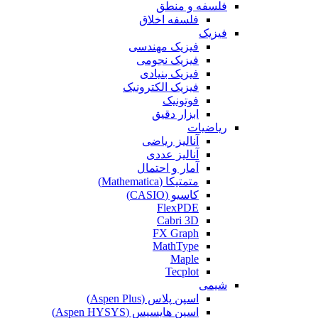
فلسفه و منطق
فلسفه اخلاق
فیزیک
فیزیک مهندسی
فیزیک نجومی
فیزیک بنیادی
فیزیک الکترونیک
فوتونیک
ابزار دقیق
ریاضیات
آنالیز ریاضی
آنالیز عددی
آمار و احتمال
متمتیکا (Mathematica)
کاسیو (CASIO)
FlexPDE
Cabri 3D
FX Graph
MathType
Maple
Tecplot
شیمی
اسپن پلاس (Aspen Plus)
اسپن هایسیس (Aspen HYSYS)