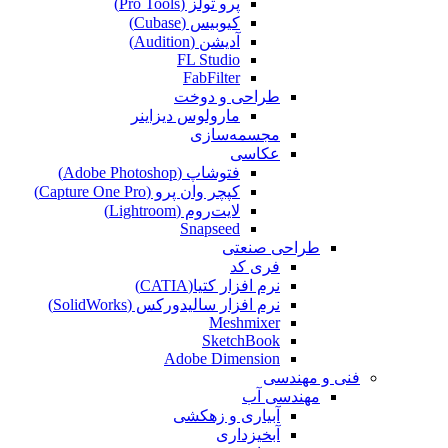
پرو تولز (Pro Tools)
کیوبیس (Cubase‎)
آدیشن (Audition)
FL Studio
FabFilter
طراحی و دوخت
مارولوس دیزاینر
مجسمه‌سازی‌
عکاسی
فتوشاپ (Adobe Photoshop)
کپچر وان پرو (Capture One Pro)
لایت‌روم (Lightroom)
Snapseed
طراحی صنعتی
فری کد
نرم افزار کتیا(CATIA)
نرم افزار سالیدورکس (SolidWorks)
Meshmixer
SketchBook
Adobe Dimension
فنی و مهندسی
مهندسی آب
آبیاری و زهکشی
آبخیزداری