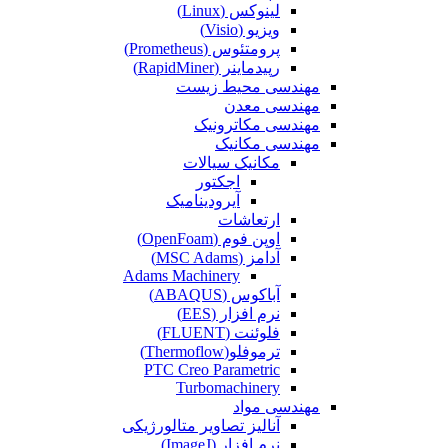
لینوکس (Linux)
ویزیو (Visio)
پرومتئوس (Prometheus)
رپیدماینر (RapidMiner)
مهندسی محیط زیست
مهندسی معدن
مهندسی مکاترونیک
مهندسی مکانیک
مکانیک سیالات
اجکتور
آیرودینامیک
ارتعاشات
اوپن فوم (OpenFoam)
آدامز (MSC Adams)
Adams Machinery
آباکوس (ABAQUS)
نرم افزار (EES)
فلوئنت (FLUENT)
ترموفلو(Thermoflow)
PTC Creo Parametric
Turbomachinery
مهندسی مواد
آنالیز تصاویر متالورژیکی
نرم افزار (ImageJ)