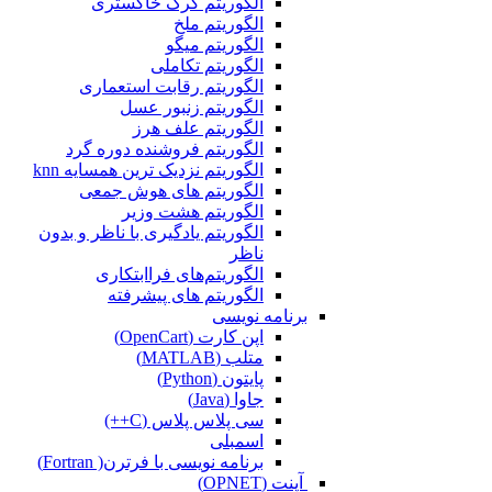
الگوریتم گرگ خاکستری
الگوریتم ملخ
الگوریتم میگو
الگوریتم تکاملی
الگوریتم رقابت استعماری
الگوریتم زنبور عسل
الگوریتم علف هرز
الگوریتم فروشنده دوره گرد
الگوریتم نزدیک ترین همسایه knn
الگوریتم های هوش جمعی
الگوریتم هشت وزیر
الگوریتم یادگیری با ناظر و بدون
ناظر
الگوریتم‌های فراابتکاری
الگوریتم های پیشرفته
برنامه نویسی
اپن کارت (OpenCart)
متلب (MATLAB)
پایتون (Python)
جاوا (Java)
سی پلاس پلاس (C++)
اسمبلی
برنامه نویسی با فرترن( Fortran)
آپنت (OPNET)