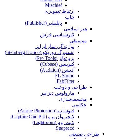
Mischief
ارتباط تصویری
چاپ
پابلیشر (Publisher)
هنر اسلامی
کارشناسی فرش
موسیقی
نوازندگی ساز ایرانی
اشتنبرگ دوریکو (Steinberg Dorico)
پرو تولز (Pro Tools)
کیوبیس (Cubase‎)
آدیشن (Audition)
FL Studio
FabFilter
طراحی و دوخت
مارولوس دیزاینر
مجسمه‌سازی‌
عکاسی
فتوشاپ (Adobe Photoshop)
کپچر وان پرو (Capture One Pro)
لایت‌روم (Lightroom)
Snapseed
طراحی صنعتی