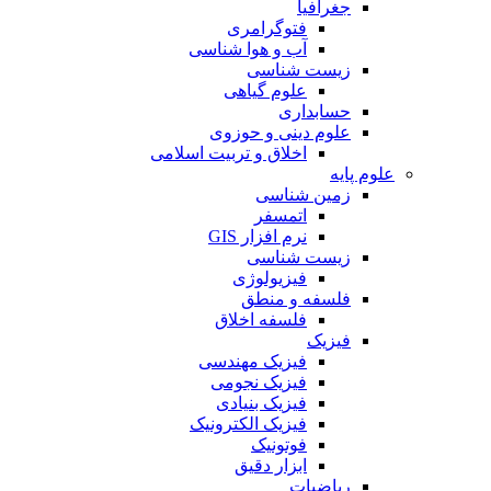
جغرافیا
فتوگرامری
آب و هوا شناسی
زیست شناسی
علوم گیاهی
حسابداری
علوم دینی و حوزوی
اخلاق و تربیت اسلامی
علوم پایه
زمین شناسی
اتمسفر
نرم افزار GIS
زیست شناسی
فیزیولوژی
فلسفه و منطق
فلسفه اخلاق
فیزیک
فیزیک مهندسی
فیزیک نجومی
فیزیک بنیادی
فیزیک الکترونیک
فوتونیک
ابزار دقیق
ریاضیات