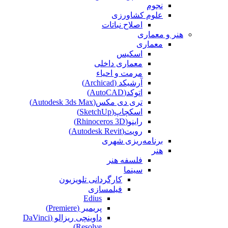
نجوم
علوم کشاورزی
اصلاح نباتات
هنر و معماری
معماری
اسکیس
معماری داخلی
مرمت و احیاء
آرشیکد (Archicad)
اتوکد(AutoCAD)
تری دی مکس(Autodesk 3ds Max)
اسکچاپ(SketchUp)
راینو(Rhinoceros 3D)
رویت(Autodesk Revit)
برنامه‌ریزی شهری
هنر
فلسفه هنر
سینما
کارگردانی تلویزیون
فیلمسازی
Edius
پریمیر (Premiere)
داوینچی ریزالو (DaVinci
Resolve)