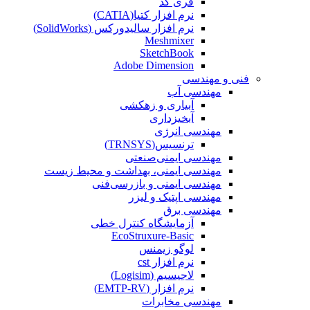
فری کد
نرم افزار کتیا(CATIA)
نرم افزار سالیدورکس (SolidWorks)
Meshmixer
SketchBook
Adobe Dimension
فنی و مهندسی
مهندسی آب
آبیاری و زهکشی
آبخیزداری
مهندسی انرژی
ترنسیس(TRNSYS)
مهندسی ایمنی‌صنعتی
مهندسی ایمنی، بهداشت و محیط زیست
مهندسی ایمنی‌ و‌ بازرسی‌فنی
مهندسی اپتیک و لیزر
مهندسی برق
آزمایشگاه کنترل خطی
EcoStruxure-Basic
لوگو زیمنس
نرم افزار cst
لاجیسیم (Logisim)
نرم افزار (EMTP-RV)
مهندسی مخابرات