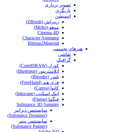
تصویر برداری
بازیگری
انیمیشن
زیبراش (ZBrush)
موهو (Moho)
Cinema 4D
Character Animator
Bitmap2Material
هنرهای تجسمی
نقاشی‌
گرافیک
کورل (CorelDRAW)
ایلاستریتور (Illustrator)
بلندر (Blender)
فری هند (FreeHand)
کانوا (Canva)
اینک اسکیپ (Inkscape)
فیگما (Figma‎)
Substance 3D Sampler
سابستنس دیزاینر
(Substance Designer)
سابستنس پینتر
(Substance Painter)
Adobe XD