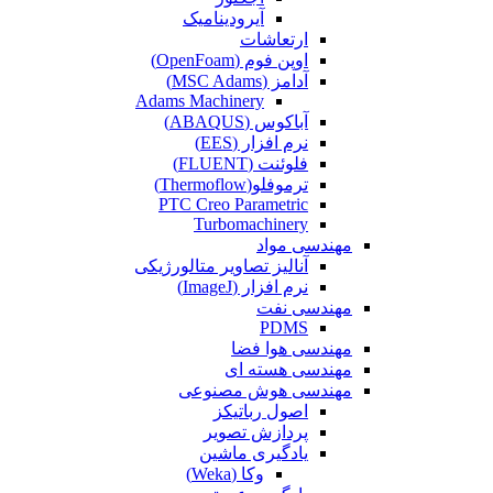
آیرودینامیک
ارتعاشات
اوپن فوم (OpenFoam)
آدامز (MSC Adams)
Adams Machinery
آباکوس (ABAQUS)
نرم افزار (EES)
فلوئنت (FLUENT)
ترموفلو(Thermoflow)
PTC Creo Parametric
Turbomachinery
مهندسی مواد
آنالیز تصاویر متالورژیکی
نرم افزار (ImageJ)
مهندسی نفت
PDMS
مهندسی هوا فضا
مهندسی هسته ای
مهندسی هوش مصنوعی
اصول رباتیکز
پردازش تصویر
یادگیری ماشین
وکا (Weka)