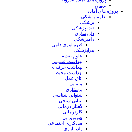
ویندوز
پروژه های آماده
علوم پزشکی
پزشکی
دندانپزشکی
داروسازی
دامپزشکی
فیزیولوژی دامی
پیراپزشکی
علوم تغذیه
بهداشت عمومی
بهداشت حرفه‌ای
بهداشت محیط
اتاق عمل
مامایی
پرستاری
شنوایی شناسی
بینایی سنجی
گفتار درمانی
کاردرمانی
فیزیوتراپی
مددکاری اجتماعی
رادیولوژی