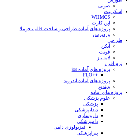
صوتی
اسکریپت
WHMCS
اپن کارت
پروژه های آماده طراحی و ساخت قالب جوملا
وردپرس
طراحی
آیکن
فونت
لایه باز
نرم افزار
پروژه های آماده ios
++FLO
پروژه های آماده اندروید
ویندوز
پروژه های آماده
علوم پزشکی
پزشکی
دندانپزشکی
داروسازی
دامپزشکی
فیزیولوژی دامی
پیراپزشکی