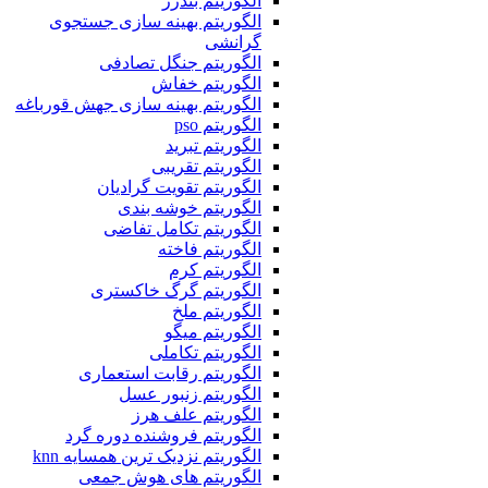
الگوریتم بندرز
الگوریتم بهینه سازی جستجوی
گرانشی
الگوریتم جنگل تصادفی
الگوریتم خفاش
الگوریتم بهینه سازی جهش قورباغه
الگوریتم pso
الگوریتم تبرید
الگوریتم تقریبی
الگوریتم تقویت گرادیان
الگوریتم خوشه بندی
الگوریتم تکامل تفاضی
الگوریتم فاخته
الگوریتم کرم
الگوریتم گرگ خاکستری
الگوریتم ملخ
الگوریتم میگو
الگوریتم تکاملی
الگوریتم رقابت استعماری
الگوریتم زنبور عسل
الگوریتم علف هرز
الگوریتم فروشنده دوره گرد
الگوریتم نزدیک ترین همسایه knn
الگوریتم های هوش جمعی