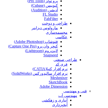
پرو تولز (Pro Tools)
کیوبیس (Cubase‎)
آدیشن (Audition)
FL Studio
FabFilter
طراحی و دوخت
مارولوس دیزاینر
مجسمه‌سازی‌
عکاسی
فتوشاپ (Adobe Photoshop)
کپچر وان پرو (Capture One Pro)
لایت‌روم (Lightroom)
Snapseed
طراحی صنعتی
فری کد
نرم افزار کتیا(CATIA)
نرم افزار سالیدورکس (SolidWorks)
Meshmixer
SketchBook
Adobe Dimension
فنی و مهندسی
مهندسی آب
آبیاری و زهکشی
آبخیزداری