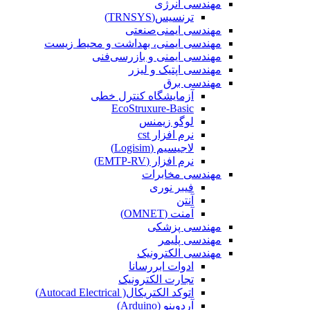
مهندسی انرژی
ترنسیس(TRNSYS)
مهندسی ایمنی‌صنعتی
مهندسی ایمنی، بهداشت و محیط زیست
مهندسی ایمنی‌ و‌ بازرسی‌فنی
مهندسی اپتیک و لیزر
مهندسی برق
آزمایشگاه کنترل خطی
EcoStruxure-Basic
لوگو زیمنس
نرم افزار cst
لاجیسیم (Logisim)
نرم افزار (EMTP-RV)
مهندسی مخابرات
فیبر نوری
آنتن
آمنت (OMNET)
مهندسی پزشکی
مهندسی پلیمر
مهندسی الکترونیک
ادوات ابررسانا
تجارت الکترونیک
اتوکد الکتریکال( Autocad Electrical)
آردوینو (Arduino)