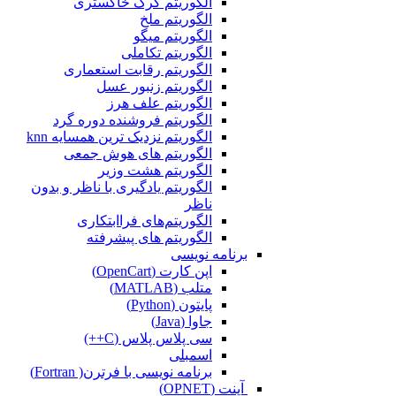
الگوریتم گرگ خاکستری
الگوریتم ملخ
الگوریتم میگو
الگوریتم تکاملی
الگوریتم رقابت استعماری
الگوریتم زنبور عسل
الگوریتم علف هرز
الگوریتم فروشنده دوره گرد
الگوریتم نزدیک ترین همسایه knn
الگوریتم های هوش جمعی
الگوریتم هشت وزیر
الگوریتم یادگیری با ناظر و بدون
ناظر
الگوریتم‌های فراابتکاری
الگوریتم های پیشرفته
برنامه نویسی
اپن کارت (OpenCart)
متلب (MATLAB)
پایتون (Python)
جاوا (Java)
سی پلاس پلاس (C++)
اسمبلی
برنامه نویسی با فرترن( Fortran)
آپنت (OPNET)