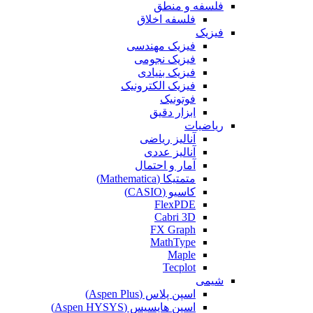
فلسفه و منطق
فلسفه اخلاق
فیزیک
فیزیک مهندسی
فیزیک نجومی
فیزیک بنیادی
فیزیک الکترونیک
فوتونیک
ابزار دقیق
ریاضیات
آنالیز ریاضی
آنالیز عددی
آمار و احتمال
متمتیکا (Mathematica)
کاسیو (CASIO)
FlexPDE
Cabri 3D
FX Graph
MathType
Maple
Tecplot
شیمی
اسپن پلاس (Aspen Plus)
اسپن هایسیس (Aspen HYSYS)