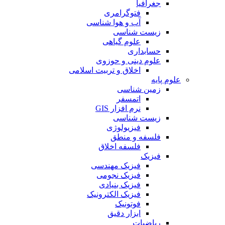
جغرافیا
فتوگرامری
آب و هوا شناسی
زیست شناسی
علوم گیاهی
حسابداری
علوم دینی و حوزوی
اخلاق و تربیت اسلامی
علوم پایه
زمین شناسی
اتمسفر
نرم افزار GIS
زیست شناسی
فیزیولوژی
فلسفه و منطق
فلسفه اخلاق
فیزیک
فیزیک مهندسی
فیزیک نجومی
فیزیک بنیادی
فیزیک الکترونیک
فوتونیک
ابزار دقیق
ریاضیات