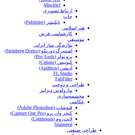
Mischief
ارتباط تصویری
چاپ
پابلیشر (Publisher)
هنر اسلامی
کارشناسی فرش
موسیقی
نوازندگی ساز ایرانی
اشتنبرگ دوریکو (Steinberg Dorico)
پرو تولز (Pro Tools)
کیوبیس (Cubase‎)
آدیشن (Audition)
FL Studio
FabFilter
طراحی و دوخت
مارولوس دیزاینر
مجسمه‌سازی‌
عکاسی
فتوشاپ (Adobe Photoshop)
کپچر وان پرو (Capture One Pro)
لایت‌روم (Lightroom)
Snapseed
طراحی صنعتی