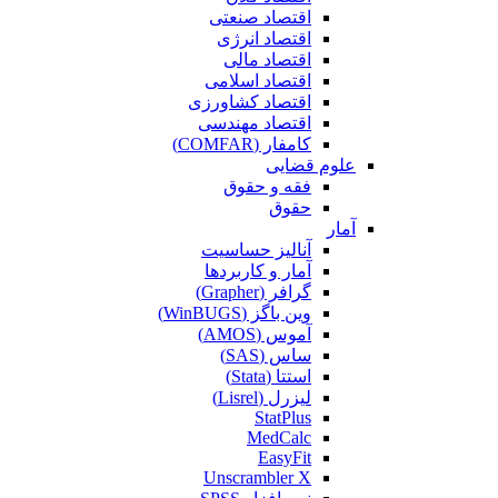
اقتصاد صنعتی
اقتصاد انرژی
اقتصاد مالی
اقتصاد اسلامی
اقتصاد کشاورزی
اقتصاد مهندسی
کامفار (COMFAR)
علوم قضایی
فقه و حقوق
حقوق
آمار
آنالیز حساسیت
آمار و کاربردها
گرافر (Grapher)
وین باگز (WinBUGS)
آموس (AMOS)
ساس (SAS)
استتا (Stata)
لیزرل (Lisrel)
StatPlus
MedCalc
EasyFit
Unscrambler X