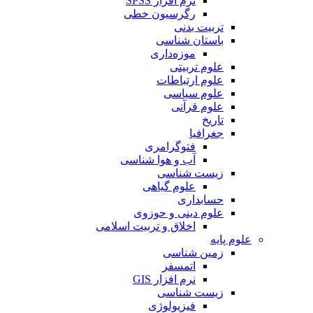
نرم افزار SPSS
رگرسیون خطی
تربیت بدنی
باستان شناسی
موزه‌داری
علوم تربیتی
علوم ارتباطات
علوم سیاسی
علوم قرآنی
تاریخ
جغرافیا
فتوگرامری
آب و هوا شناسی
زیست شناسی
علوم گیاهی
حسابداری
علوم دینی و حوزوی
اخلاق و تربیت اسلامی
علوم پایه
زمین شناسی
اتمسفر
نرم افزار GIS
زیست شناسی
فیزیولوژی