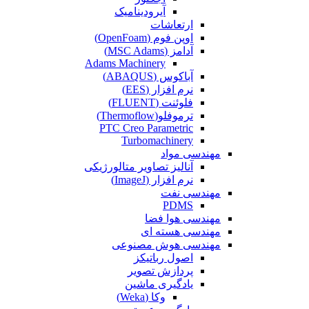
آیرودینامیک
ارتعاشات
اوپن فوم (OpenFoam)
آدامز (MSC Adams)
Adams Machinery
آباکوس (ABAQUS)
نرم افزار (EES)
فلوئنت (FLUENT)
ترموفلو(Thermoflow)
PTC Creo Parametric
Turbomachinery
مهندسی مواد
آنالیز تصاویر متالورژیکی
نرم افزار (ImageJ)
مهندسی نفت
PDMS
مهندسی هوا فضا
مهندسی هسته ای
مهندسی هوش مصنوعی
اصول رباتیکز
پردازش تصویر
یادگیری ماشین
وکا (Weka)