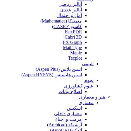
آنالیز ریاضی
آنالیز عددی
آمار و احتمال
متمتیکا (Mathematica)
کاسیو (CASIO)
FlexPDE
Cabri 3D
FX Graph
MathType
Maple
Tecplot
شیمی
اسپن پلاس (Aspen Plus)
اسپن هایسیس (Aspen HYSYS)
نجوم
علوم کشاورزی
اصلاح نباتات
هنر و معماری
معماری
اسکیس
معماری داخلی
مرمت و احیاء
آرشیکد (Archicad)
اتوکد(AutoCAD)