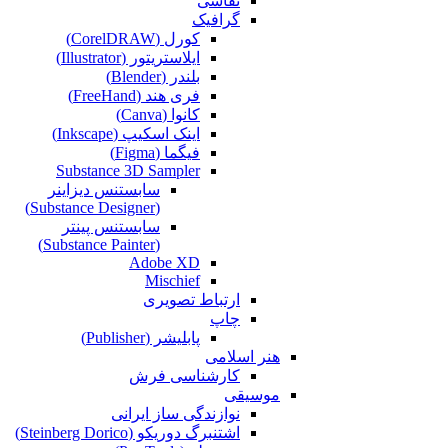
نقاشی‌
گرافیک
کورل (CorelDRAW)
ایلاستریتور (Illustrator)
بلندر (Blender)
فری هند (FreeHand)
کانوا (Canva)
اینک اسکیپ (Inkscape)
فیگما (Figma‎)
Substance 3D Sampler
سابستنس دیزاینر
(Substance Designer)
سابستنس پینتر
(Substance Painter)
Adobe XD
Mischief
ارتباط تصویری
چاپ
پابلیشر (Publisher)
هنر اسلامی
کارشناسی فرش
موسیقی
نوازندگی ساز ایرانی
اشتنبرگ دوریکو (Steinberg Dorico)