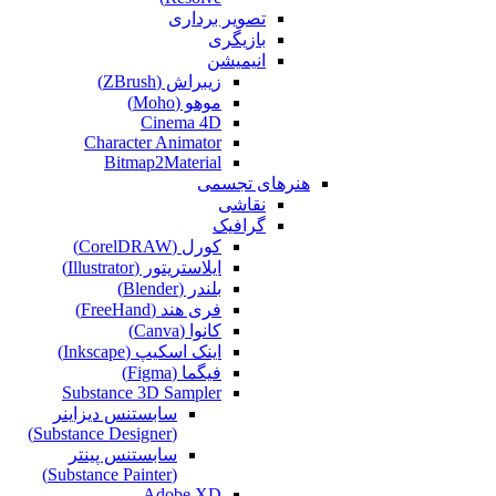
تصویر برداری
بازیگری
انیمیشن
زیبراش (ZBrush)
موهو (Moho)
Cinema 4D
Character Animator
Bitmap2Material
هنرهای تجسمی
نقاشی‌
گرافیک
کورل (CorelDRAW)
ایلاستریتور (Illustrator)
بلندر (Blender)
فری هند (FreeHand)
کانوا (Canva)
اینک اسکیپ (Inkscape)
فیگما (Figma‎)
Substance 3D Sampler
سابستنس دیزاینر
(Substance Designer)
سابستنس پینتر
(Substance Painter)
Adobe XD