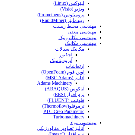
لینوکس (Linux)
ویزیو (Visio)
پرومتئوس (Prometheus)
رپیدماینر (RapidMiner)
مهندسی محیط زیست
مهندسی معدن
مهندسی مکاترونیک
مهندسی مکانیک
مکانیک سیالات
اجکتور
آیرودینامیک
ارتعاشات
اوپن فوم (OpenFoam)
آدامز (MSC Adams)
Adams Machinery
آباکوس (ABAQUS)
نرم افزار (EES)
فلوئنت (FLUENT)
ترموفلو(Thermoflow)
PTC Creo Parametric
Turbomachinery
مهندسی مواد
آنالیز تصاویر متالورژیکی
نرم افزار (ImageJ)