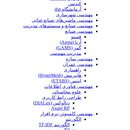
کیدنس
آزمایشگاه dsp
مهندسی شهرسازی
مهندسی ماشین‌های صنایع غذایی
مهندسی صنایع و سیستم‌های مدیریت
مهندسی صنایع
فستو
آرنا (Arena)
گمز (GAMS)
مدیریت مهندسی
مهندسی سازه
مهندسی عمران‌
راهسازی
هایپرمش (HyperMesh)
ایتبس (ETABS)
مهندسی فناوری اطلاعات
علوم محاسباتی
طراحی رابط کاربری
دیالوکس (DIALux)
Axure RP
مهندسی کامپیوتر- نرم افزار
الگوریتم
الگوریتم TF-lDF