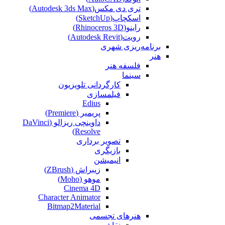
تری دی مکس(Autodesk 3ds Max)
اسکچاپ(SketchUp)
راینو(Rhinoceros 3D)
رویت(Autodesk Revit)
برنامه‌ریزی شهری
هنر
فلسفه هنر
سینما
کارگردانی تلویزیون
فیلمسازی
Edius
پریمیر (Premiere)
داوینچی ریزالو (DaVinci
Resolve)
تصویر برداری
بازیگری
انیمیشن
زیبراش (ZBrush)
موهو (Moho)
Cinema 4D
Character Animator
Bitmap2Material
هنرهای تجسمی