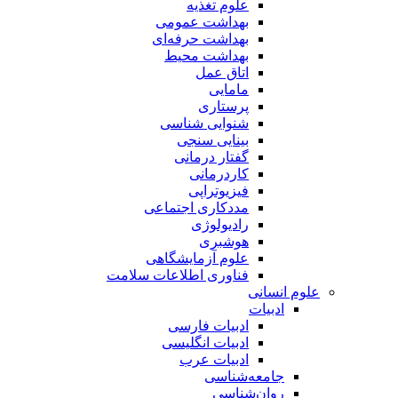
علوم تغذیه
بهداشت عمومی
بهداشت حرفه‌ای
بهداشت محیط
اتاق عمل
مامایی
پرستاری
شنوایی شناسی
بینایی سنجی
گفتار درمانی
کاردرمانی
فیزیوتراپی
مددکاری اجتماعی
رادیولوژی
هوشبری
علوم آزمایشگاهی
فناوری اطلاعات سلامت
علوم انسانی
ادبیات
ادبیات فارسی
ادبیات انگلیسی
ادبیات عرب
جامعه‌شناسی
روان‌شناسی