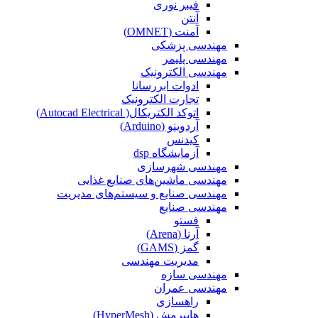
فیبر نوری
آنتن
آمنت (OMNET)
مهندسی پزشکی
مهندسی پلیمر
مهندسی الکترونیک
ادوات ابررسانا
تجارت الکترونیک
اتوکد الکتریکال( Autocad Electrical)
آردوینو (Arduino)
کیدنس
آزمایشگاه dsp
مهندسی شهرسازی
مهندسی ماشین‌های صنایع غذایی
مهندسی صنایع و سیستم‌های مدیریت
مهندسی صنایع
فستو
آرنا (Arena)
گمز (GAMS)
مدیریت مهندسی
مهندسی سازه
مهندسی عمران‌
راهسازی
هایپرمش (HyperMesh)