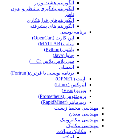
الگوریتم هشت وزیر
الگوریتم یادگیری با ناظر و بدون
ناظر
الگوریتم‌های فراابتکاری
الگوریتم های پیشرفته
برنامه نویسی
اپن کارت (OpenCart)
متلب (MATLAB)
پایتون (Python)
جاوا (Java)
سی پلاس پلاس (C++)
اسمبلی
برنامه نویسی با فرترن( Fortran)
آپنت (OPNET)
لینوکس (Linux)
ویزیو (Visio)
پرومتئوس (Prometheus)
رپیدماینر (RapidMiner)
مهندسی محیط زیست
مهندسی معدن
مهندسی مکاترونیک
مهندسی مکانیک
مکانیک سیالات
اجکتور