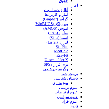
حقوق
آمار
آنالیز حساسیت
آمار و کاربردها
گرافر (Grapher)
وین باگز (WinBUGS)
آموس (AMOS)
ساس (SAS)
استتا (Stata)
لیزرل (Lisrel)
StatPlus
MedCalc
EasyFit
Unscrambler X
نرم افزار SPSS
رگرسیون خطی
تربیت بدنی
باستان شناسی
موزه‌داری
علوم تربیتی
علوم ارتباطات
علوم سیاسی
علوم قرآنی
تاریخ