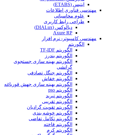
ایتبس (ETABS)
مهندسی فناوری اطلاعات
علوم محاسباتی
طراحی رابط کاربری
دیالوکس (DIALux)
Axure RP
مهندسی کامپیوتر- نرم افزار
الگوریتم
الگوریتم TF-lDF
الگوریتم بندرز
الگوریتم بهینه سازی جستجوی
گرانشی
الگوریتم جنگل تصادفی
الگوریتم خفاش
الگوریتم بهینه سازی جهش قورباغه
الگوریتم pso
الگوریتم تبرید
الگوریتم تقریبی
الگوریتم تقویت گرادیان
الگوریتم خوشه بندی
الگوریتم تکامل تفاضی
الگوریتم فاخته
الگوریتم کرم