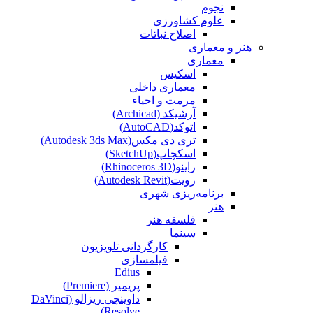
نجوم
علوم کشاورزی
اصلاح نباتات
هنر و معماری
معماری
اسکیس
معماری داخلی
مرمت و احیاء
آرشیکد (Archicad)
اتوکد(AutoCAD)
تری دی مکس(Autodesk 3ds Max)
اسکچاپ(SketchUp)
راینو(Rhinoceros 3D)
رویت(Autodesk Revit)
برنامه‌ریزی شهری
هنر
فلسفه هنر
سینما
کارگردانی تلویزیون
فیلمسازی
Edius
پریمیر (Premiere)
داوینچی ریزالو (DaVinci
Resolve)