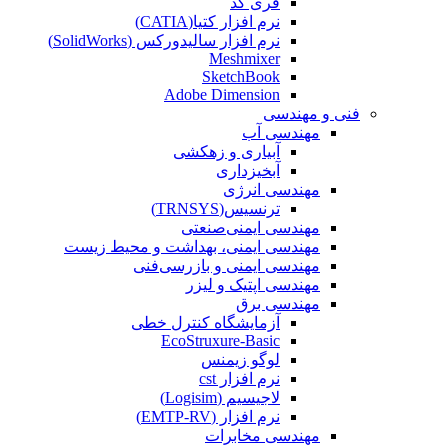
فری کد
نرم افزار کتیا(CATIA)
نرم افزار سالیدورکس (SolidWorks)
Meshmixer
SketchBook
Adobe Dimension
فنی و مهندسی
مهندسی آب
آبیاری و زهکشی
آبخیزداری
مهندسی انرژی
ترنسیس(TRNSYS)
مهندسی ایمنی‌صنعتی
مهندسی ایمنی، بهداشت و محیط زیست
مهندسی ایمنی‌ و‌ بازرسی‌فنی
مهندسی اپتیک و لیزر
مهندسی برق
آزمایشگاه کنترل خطی
EcoStruxure-Basic
لوگو زیمنس
نرم افزار cst
لاجیسیم (Logisim)
نرم افزار (EMTP-RV)
مهندسی مخابرات