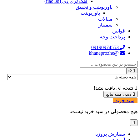
فلک تری دی (flac 3d)
پاورپوینت و تحقیق
پاورپوینت
مقالات
سمینار
قوانین
پرداخت وجه
09190974553
@khaneprozhe
نتیجه ای یافت نشد!
دیدن همه نتایج
سبد خرید
0
هیچ محصولی در سبد خرید نیست.
سفارش پروژه
آموزش