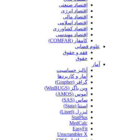
اقتصاد صنعتی
اقتصاد انرژی
اقتصاد مالی
اقتصاد اسلامی
اقتصاد کشاورزی
اقتصاد مهندسی
کامفار (COMFAR)
علوم قضایی
فقه و حقوق
حقوق
آمار
آنالیز حساسیت
آمار و کاربردها
گرافر (Grapher)
وین باگز (WinBUGS)
آموس (AMOS)
ساس (SAS)
استتا (Stata)
لیزرل (Lisrel)
StatPlus
MedCalc
EasyFit
Unscrambler X