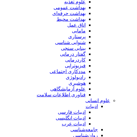
علوم تغذیه
بهداشت عمومی
بهداشت حرفه‌ای
بهداشت محیط
اتاق عمل
مامایی
پرستاری
شنوایی شناسی
بینایی سنجی
گفتار درمانی
کاردرمانی
فیزیوتراپی
مددکاری اجتماعی
رادیولوژی
هوشبری
علوم آزمایشگاهی
فناوری اطلاعات سلامت
علوم انسانی
ادبیات
ادبیات فارسی
ادبیات انگلیسی
ادبیات عرب
جامعه‌شناسی
روان‌شناسی