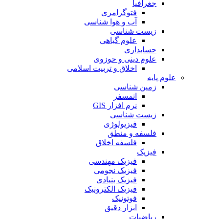
جغرافیا
فتوگرامری
آب و هوا شناسی
زیست شناسی
علوم گیاهی
حسابداری
علوم دینی و حوزوی
اخلاق و تربیت اسلامی
علوم پایه
زمین شناسی
اتمسفر
نرم افزار GIS
زیست شناسی
فیزیولوژی
فلسفه و منطق
فلسفه اخلاق
فیزیک
فیزیک مهندسی
فیزیک نجومی
فیزیک بنیادی
فیزیک الکترونیک
فوتونیک
ابزار دقیق
ریاضیات