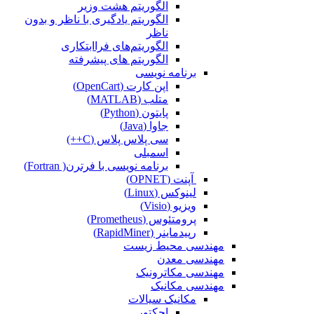
الگوریتم هشت وزیر
الگوریتم یادگیری با ناظر و بدون
ناظر
الگوریتم‌های فراابتکاری
الگوریتم های پیشرفته
برنامه نویسی
اپن کارت (OpenCart)
متلب (MATLAB)
پایتون (Python)
جاوا (Java)
سی پلاس پلاس (C++)
اسمبلی
برنامه نویسی با فرترن( Fortran)
آپنت (OPNET)
لینوکس (Linux)
ویزیو (Visio)
پرومتئوس (Prometheus)
رپیدماینر (RapidMiner)
مهندسی محیط زیست
مهندسی معدن
مهندسی مکاترونیک
مهندسی مکانیک
مکانیک سیالات
اجکتور