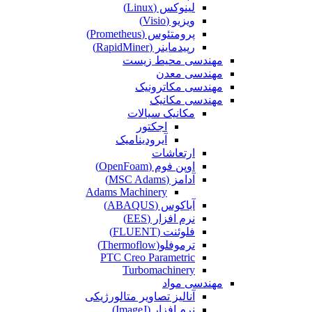
لینوکس (Linux)
ویزیو (Visio)
پرومتئوس (Prometheus)
رپیدماینر (RapidMiner)
مهندسی محیط زیست
مهندسی معدن
مهندسی مکاترونیک
مهندسی مکانیک
مکانیک سیالات
اجکتور
آیرودینامیک
ارتعاشات
اوپن فوم (OpenFoam)
آدامز (MSC Adams)
Adams Machinery
آباکوس (ABAQUS)
نرم افزار (EES)
فلوئنت (FLUENT)
ترموفلو(Thermoflow)
PTC Creo Parametric
Turbomachinery
مهندسی مواد
آنالیز تصاویر متالورژیکی
نرم افزار (ImageJ)