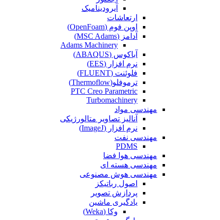
آیرودینامیک
ارتعاشات
اوپن فوم (OpenFoam)
آدامز (MSC Adams)
Adams Machinery
آباکوس (ABAQUS)
نرم افزار (EES)
فلوئنت (FLUENT)
ترموفلو(Thermoflow)
PTC Creo Parametric
Turbomachinery
مهندسی مواد
آنالیز تصاویر متالورژیکی
نرم افزار (ImageJ)
مهندسی نفت
PDMS
مهندسی هوا فضا
مهندسی هسته ای
مهندسی هوش مصنوعی
اصول رباتیکز
پردازش تصویر
یادگیری ماشین
وکا (Weka)