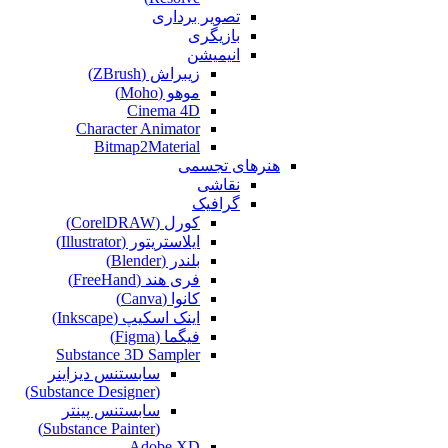
تصویر برداری
بازیگری
انیمیشن
زیبراش (ZBrush)
موهو (Moho)
Cinema 4D
Character Animator
Bitmap2Material
هنرهای تجسمی
نقاشی‌
گرافیک
کورل (CorelDRAW)
ایلاستریتور (Illustrator)
بلندر (Blender)
فری هند (FreeHand)
کانوا (Canva)
اینک اسکیپ (Inkscape)
فیگما (Figma‎)
Substance 3D Sampler
سابستنس دیزاینر
(Substance Designer)
سابستنس پینتر
(Substance Painter)
Adobe XD