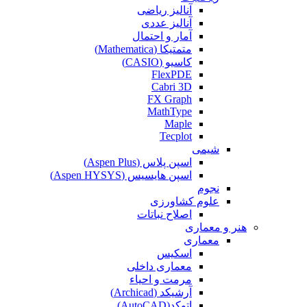
آنالیز ریاضی
آنالیز عددی
آمار و احتمال
متمتیکا (Mathematica)
کاسیو (CASIO)
FlexPDE
Cabri 3D
FX Graph
MathType
Maple
Tecplot
شیمی
اسپن پلاس (Aspen Plus)
اسپن هایسیس (Aspen HYSYS)
نجوم
علوم کشاورزی
اصلاح نباتات
هنر و معماری
معماری
اسکیس
معماری داخلی
مرمت و احیاء
آرشیکد (Archicad)
اتوکد(AutoCAD)