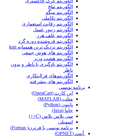
الگوریتم گرگ خاکستری
الگوریتم ملخ
الگوریتم میگو
الگوریتم تکاملی
الگوریتم رقابت استعماری
الگوریتم زنبور عسل
الگوریتم علف هرز
الگوریتم فروشنده دوره گرد
الگوریتم نزدیک ترین همسایه knn
الگوریتم های هوش جمعی
الگوریتم هشت وزیر
الگوریتم یادگیری با ناظر و بدون
ناظر
الگوریتم‌های فراابتکاری
الگوریتم های پیشرفته
برنامه نویسی
اپن کارت (OpenCart)
متلب (MATLAB)
پایتون (Python)
جاوا (Java)
سی پلاس پلاس (C++)
اسمبلی
برنامه نویسی با فرترن( Fortran)
آپنت (OPNET)