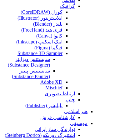
نقاشی‌
گرافیک
کورل (CorelDRAW)
ایلاستریتور (Illustrator)
بلندر (Blender)
فری هند (FreeHand)
کانوا (Canva)
اینک اسکیپ (Inkscape)
فیگما (Figma‎)
Substance 3D Sampler
سابستنس دیزاینر
(Substance Designer)
سابستنس پینتر
(Substance Painter)
Adobe XD
Mischief
ارتباط تصویری
چاپ
پابلیشر (Publisher)
هنر اسلامی
کارشناسی فرش
موسیقی
نوازندگی ساز ایرانی
اشتنبرگ دوریکو (Steinberg Dorico)