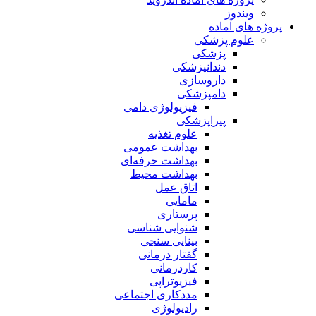
ویندوز
پروژه های آماده
علوم پزشکی
پزشکی
دندانپزشکی
داروسازی
دامپزشکی
فیزیولوژی دامی
پیراپزشکی
علوم تغذیه
بهداشت عمومی
بهداشت حرفه‌ای
بهداشت محیط
اتاق عمل
مامایی
پرستاری
شنوایی شناسی
بینایی سنجی
گفتار درمانی
کاردرمانی
فیزیوتراپی
مددکاری اجتماعی
رادیولوژی