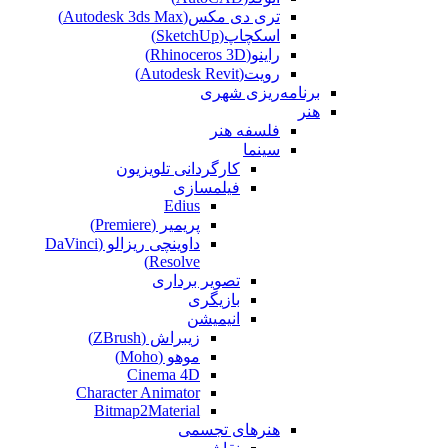
تری دی مکس(Autodesk 3ds Max)
اسکچاپ(SketchUp)
راینو(Rhinoceros 3D)
رویت(Autodesk Revit)
برنامه‌ریزی شهری
هنر
فلسفه هنر
سینما
کارگردانی تلویزیون
فیلمسازی
Edius
پریمیر (Premiere)
داوینچی ریزالو (DaVinci
Resolve)
تصویر برداری
بازیگری
انیمیشن
زیبراش (ZBrush)
موهو (Moho)
Cinema 4D
Character Animator
Bitmap2Material
هنرهای تجسمی