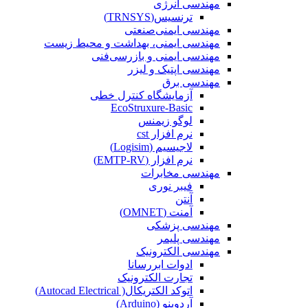
مهندسی انرژی
ترنسیس(TRNSYS)
مهندسی ایمنی‌صنعتی
مهندسی ایمنی، بهداشت و محیط زیست
مهندسی ایمنی‌ و‌ بازرسی‌فنی
مهندسی اپتیک و لیزر
مهندسی برق
آزمایشگاه کنترل خطی
EcoStruxure-Basic
لوگو زیمنس
نرم افزار cst
لاجیسیم (Logisim)
نرم افزار (EMTP-RV)
مهندسی مخابرات
فیبر نوری
آنتن
آمنت (OMNET)
مهندسی پزشکی
مهندسی پلیمر
مهندسی الکترونیک
ادوات ابررسانا
تجارت الکترونیک
اتوکد الکتریکال( Autocad Electrical)
آردوینو (Arduino)