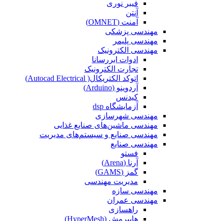
فیبر نوری
آنتن
آمنت (OMNET)
مهندسی پزشکی
مهندسی پلیمر
مهندسی الکترونیک
ادوات ابررسانا
تجارت الکترونیک
اتوکد الکتریکال( Autocad Electrical)
آردوینو (Arduino)
کیدنس
آزمایشگاه dsp
مهندسی شهرسازی
مهندسی ماشین‌های صنایع غذایی
مهندسی صنایع و سیستم‌های مدیریت
مهندسی صنایع
فستو
آرنا (Arena)
گمز (GAMS)
مدیریت مهندسی
مهندسی سازه
مهندسی عمران‌
راهسازی
هایپرمش (HyperMesh)