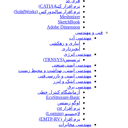
فری کد
نرم افزار کتیا(CATIA)
نرم افزار سالیدورکس (SolidWorks)
Meshmixer
SketchBook
Adobe Dimension
فنی و مهندسی
مهندسی آب
آبیاری و زهکشی
آبخیزداری
مهندسی انرژی
ترنسیس(TRNSYS)
مهندسی ایمنی‌صنعتی
مهندسی ایمنی، بهداشت و محیط زیست
مهندسی ایمنی‌ و‌ بازرسی‌فنی
مهندسی اپتیک و لیزر
مهندسی برق
آزمایشگاه کنترل خطی
EcoStruxure-Basic
لوگو زیمنس
نرم افزار cst
لاجیسیم (Logisim)
نرم افزار (EMTP-RV)
مهندسی مخابرات