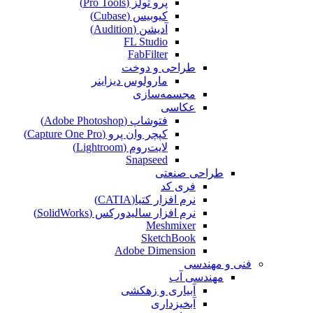
پرو تولز (Pro Tools)
کیوبیس (Cubase‎)
آدیشن (Audition)
FL Studio
FabFilter
طراحی و دوخت
مارولوس دیزاینر
مجسمه‌سازی‌
عکاسی
فتوشاپ (Adobe Photoshop)
کپچر وان پرو (Capture One Pro)
لایت‌روم (Lightroom)
Snapseed
طراحی صنعتی
فری کد
نرم افزار کتیا(CATIA)
نرم افزار سالیدورکس (SolidWorks)
Meshmixer
SketchBook
Adobe Dimension
فنی و مهندسی
مهندسی آب
آبیاری و زهکشی
آبخیزداری