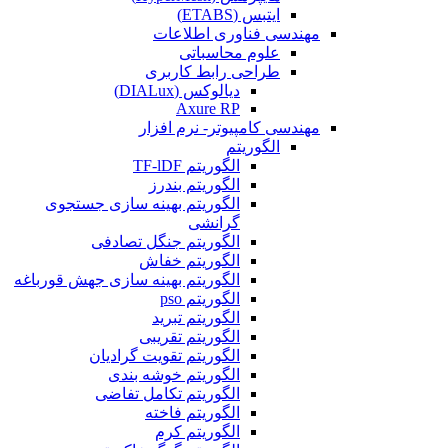
ایتبس (ETABS)
مهندسی فناوری اطلاعات
علوم محاسباتی
طراحی رابط کاربری
دیالوکس (DIALux)
Axure RP
مهندسی کامپیوتر- نرم افزار
الگوریتم
الگوریتم TF-lDF
الگوریتم بندرز
الگوریتم بهینه سازی جستجوی
گرانشی
الگوریتم جنگل تصادفی
الگوریتم خفاش
الگوریتم بهینه سازی جهش قورباغه
الگوریتم pso
الگوریتم تبرید
الگوریتم تقریبی
الگوریتم تقویت گرادیان
الگوریتم خوشه بندی
الگوریتم تکامل تفاضی
الگوریتم فاخته
الگوریتم کرم