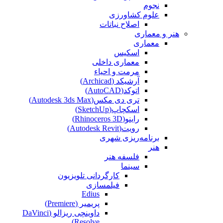
نجوم
علوم کشاورزی
اصلاح نباتات
هنر و معماری
معماری
اسکیس
معماری داخلی
مرمت و احیاء
آرشیکد (Archicad)
اتوکد(AutoCAD)
تری دی مکس(Autodesk 3ds Max)
اسکچاپ(SketchUp)
راینو(Rhinoceros 3D)
رویت(Autodesk Revit)
برنامه‌ریزی شهری
هنر
فلسفه هنر
سینما
کارگردانی تلویزیون
فیلمسازی
Edius
پریمیر (Premiere)
داوینچی ریزالو (DaVinci
Resolve)