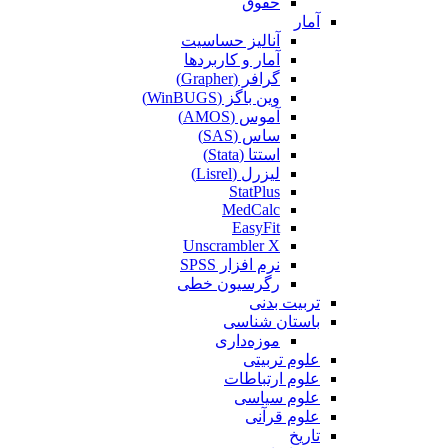
حقوق
آمار
آنالیز حساسیت
آمار و کاربردها
گرافر (Grapher)
وین باگز (WinBUGS)
آموس (AMOS)
ساس (SAS)
استتا (Stata)
لیزرل (Lisrel)
StatPlus
MedCalc
EasyFit
Unscrambler X
نرم افزار SPSS
رگرسیون خطی
تربیت بدنی
باستان شناسی
موزه‌داری
علوم تربیتی
علوم ارتباطات
علوم سیاسی
علوم قرآنی
تاریخ