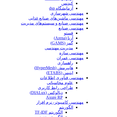
کیدنس
آزمایشگاه dsp
مهندسی شهرسازی
مهندسی ماشین‌های صنایع غذایی
مهندسی صنایع و سیستم‌های مدیریت
مهندسی صنایع
فستو
آرنا (Arena)
گمز (GAMS)
مدیریت مهندسی
مهندسی سازه
مهندسی عمران‌
راهسازی
هایپرمش (HyperMesh)
ایتبس (ETABS)
مهندسی فناوری اطلاعات
علوم محاسباتی
طراحی رابط کاربری
دیالوکس (DIALux)
Axure RP
مهندسی کامپیوتر- نرم افزار
الگوریتم
الگوریتم TF-lDF