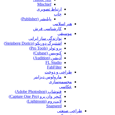
Mischief
ارتباط تصویری
چاپ
پابلیشر (Publisher)
هنر اسلامی
کارشناسی فرش
موسیقی
نوازندگی ساز ایرانی
اشتنبرگ دوریکو (Steinberg Dorico)
پرو تولز (Pro Tools)
کیوبیس (Cubase‎)
آدیشن (Audition)
FL Studio
FabFilter
طراحی و دوخت
مارولوس دیزاینر
مجسمه‌سازی‌
عکاسی
فتوشاپ (Adobe Photoshop)
کپچر وان پرو (Capture One Pro)
لایت‌روم (Lightroom)
Snapseed
طراحی صنعتی