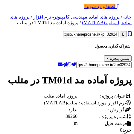
لطفا وارد شوید!
خانه
/
پروژه های آماده مهندسی کامپیوتر- نرم افزار
/
پروژه های
آماده با متلب (MATLAB)
/ پروژه آماده مد TM01d در متلب
اشتراک گذاری محصول
بستن پنجره
×
پروژه آماده مد TM01d در متلب
عنوان پروژه :
پروژه آماده متلب
نرم افزار مورد استفاده :
متلب(MATLAB)
گزارش :
ندارد
39260
شماره پروژه :
m
فرمت فایل :
خرید
0