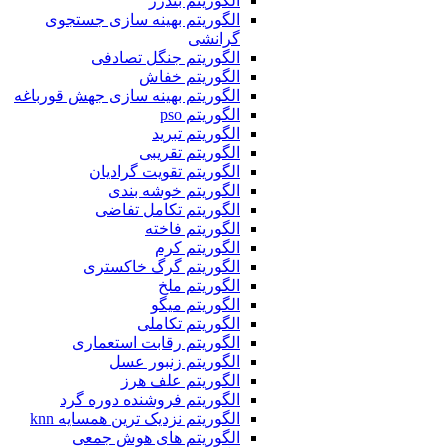
الگوریتم بندرز
الگوریتم بهینه سازی جستجوی
گرانشی
الگوریتم جنگل تصادفی
الگوریتم خفاش
الگوریتم بهینه سازی جهش قورباغه
الگوریتم pso
الگوریتم تبرید
الگوریتم تقریبی
الگوریتم تقویت گرادیان
الگوریتم خوشه بندی
الگوریتم تکامل تفاضی
الگوریتم فاخته
الگوریتم کرم
الگوریتم گرگ خاکستری
الگوریتم ملخ
الگوریتم میگو
الگوریتم تکاملی
الگوریتم رقابت استعماری
الگوریتم زنبور عسل
الگوریتم علف هرز
الگوریتم فروشنده دوره گرد
الگوریتم نزدیک ترین همسایه knn
الگوریتم های هوش جمعی