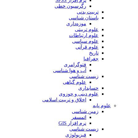
نرم افزار SPSS
رگرسیون خطی
تربیت بدنی
باستان شناسی
موزه‌داری
علوم تربیتی
علوم ارتباطات
علوم سیاسی
علوم قرآنی
تاریخ
جغرافیا
فتوگرامری
آب و هوا شناسی
زیست شناسی
علوم گیاهی
حسابداری
علوم دینی و حوزوی
اخلاق و تربیت اسلامی
علوم پایه
زمین شناسی
اتمسفر
نرم افزار GIS
زیست شناسی
فیزیولوژی