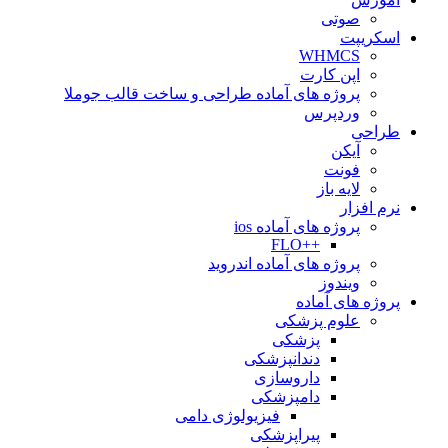
صوتی
اسکریپت
WHMCS
اپن کارت
پروژه های آماده طراحی و ساخت قالب جوملا
وردپرس
طراحی
آیکن
فونت
لایه باز
نرم افزار
پروژه های آماده ios
++FLO
پروژه های آماده اندروید
ویندوز
پروژه های آماده
علوم پزشکی
پزشکی
دندانپزشکی
داروسازی
دامپزشکی
فیزیولوژی دامی
پیراپزشکی