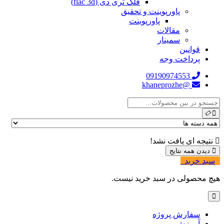
فلک تری دی (flac 3d)
پاورپوینت و تحقیق
پاورپوینت
مقالات
سمینار
قوانین
پرداخت وجه
09190974553
@khaneprozhe
نتیجه ای یافت نشد!
دیدن همه نتایج
سبد خرید
0
هیچ محصولی در سبد خرید نیست.
سفارش پروژه
آموزش