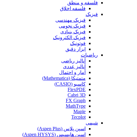
فلسفه و منطق
فلسفه اخلاق
فیزیک
فیزیک مهندسی
فیزیک نجومی
فیزیک بنیادی
فیزیک الکترونیک
فوتونیک
ابزار دقیق
ریاضیات
آنالیز ریاضی
آنالیز عددی
آمار و احتمال
متمتیکا (Mathematica)
کاسیو (CASIO)
FlexPDE
Cabri 3D
FX Graph
MathType
Maple
Tecplot
شیمی
اسپن پلاس (Aspen Plus)
اسپن هایسیس (Aspen HYSYS)