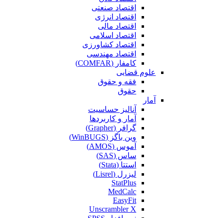
اقتصاد صنعتی
اقتصاد انرژی
اقتصاد مالی
اقتصاد اسلامی
اقتصاد کشاورزی
اقتصاد مهندسی
کامفار (COMFAR)
علوم قضایی
فقه و حقوق
حقوق
آمار
آنالیز حساسیت
آمار و کاربردها
گرافر (Grapher)
وین باگز (WinBUGS)
آموس (AMOS)
ساس (SAS)
استتا (Stata)
لیزرل (Lisrel)
StatPlus
MedCalc
EasyFit
Unscrambler X