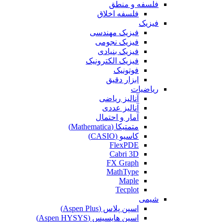
فلسفه و منطق
فلسفه اخلاق
فیزیک
فیزیک مهندسی
فیزیک نجومی
فیزیک بنیادی
فیزیک الکترونیک
فوتونیک
ابزار دقیق
ریاضیات
آنالیز ریاضی
آنالیز عددی
آمار و احتمال
متمتیکا (Mathematica)
کاسیو (CASIO)
FlexPDE
Cabri 3D
FX Graph
MathType
Maple
Tecplot
شیمی
اسپن پلاس (Aspen Plus)
اسپن هایسیس (Aspen HYSYS)