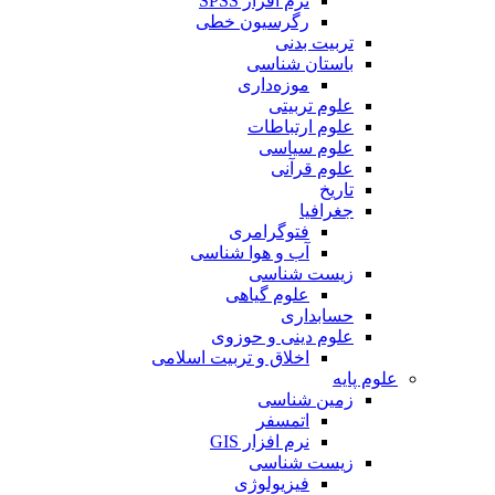
نرم افزار SPSS
رگرسیون خطی
تربیت بدنی
باستان شناسی
موزه‌داری
علوم تربیتی
علوم ارتباطات
علوم سیاسی
علوم قرآنی
تاریخ
جغرافیا
فتوگرامری
آب و هوا شناسی
زیست شناسی
علوم گیاهی
حسابداری
علوم دینی و حوزوی
اخلاق و تربیت اسلامی
علوم پایه
زمین شناسی
اتمسفر
نرم افزار GIS
زیست شناسی
فیزیولوژی