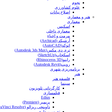
نجوم
علوم کشاورزی
اصلاح نباتات
هنر و معماری
معماری
اسکیس
معماری داخلی
مرمت و احیاء
آرشیکد (Archicad)
اتوکد(AutoCAD)
تری دی مکس(Autodesk 3ds Max)
اسکچاپ(SketchUp)
راینو(Rhinoceros 3D)
رویت(Autodesk Revit)
برنامه‌ریزی شهری
هنر
فلسفه هنر
سینما
کارگردانی تلویزیون
فیلمسازی
Edius
پریمیر (Premiere)
داوینچی ریزالو (DaVinci Resolve)
تصویر برداری