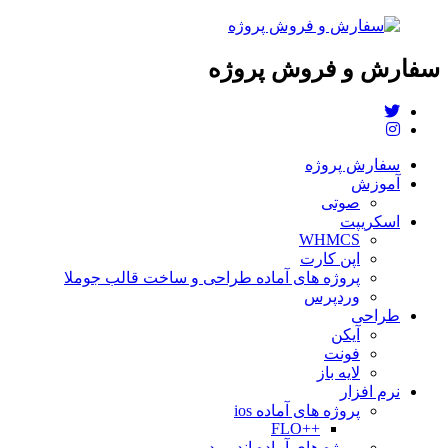
سفارش و فروش پروژه
سفارش پروژه
آموزش
صوتی
اسکریپت
WHMCS
اپن کارت
پروژه های آماده طراحی و ساخت قالب جوملا
وردپرس
طراحی
آیکن
فونت
لایه باز
نرم افزار
پروژه های آماده ios
++FLO
پروژه های آماده اندروید