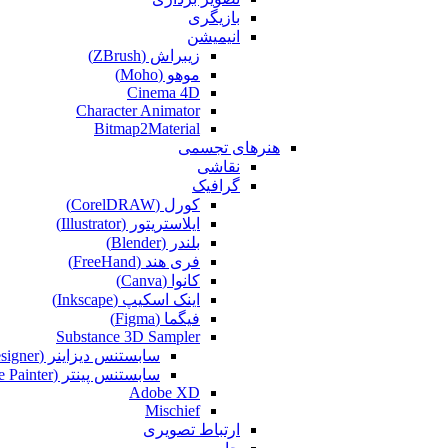
بازیگری
انیمیشن
زیبراش (ZBrush)
موهو (Moho)
Cinema 4D
Character Animator
Bitmap2Material
هنرهای تجسمی
نقاشی‌
گرافیک
کورل (CorelDRAW)
ایلاستریتور (Illustrator)
بلندر (Blender)
فری هند (FreeHand)
کانوا (Canva)
اینک اسکیپ (Inkscape)
فیگما (Figma‎)
Substance 3D Sampler
سابستنس دیزاینر (Substance Designer)
سابستنس پینتر (Substance Painter)
Adobe XD
Mischief
ارتباط تصویری