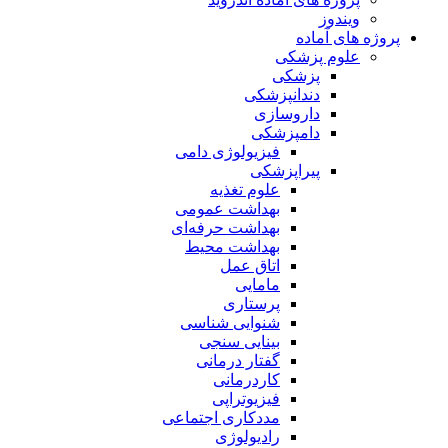
ویندوز
پروژه های آماده
علوم پزشکی
پزشکی
دندانپزشکی
داروسازی
دامپزشکی
فیزیولوژی دامی
پیراپزشکی
علوم تغذیه
بهداشت عمومی
بهداشت حرفه‌ای
بهداشت محیط
اتاق عمل
مامایی
پرستاری
شنوایی شناسی
بینایی سنجی
گفتار درمانی
کاردرمانی
فیزیوتراپی
مددکاری اجتماعی
رادیولوژی