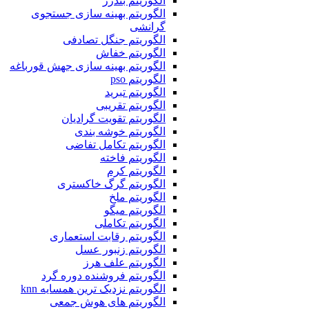
الگوریتم بندرز
الگوریتم بهینه سازی جستجوی
گرانشی
الگوریتم جنگل تصادفی
الگوریتم خفاش
الگوریتم بهینه سازی جهش قورباغه
الگوریتم pso
الگوریتم تبرید
الگوریتم تقریبی
الگوریتم تقویت گرادیان
الگوریتم خوشه بندی
الگوریتم تکامل تفاضی
الگوریتم فاخته
الگوریتم کرم
الگوریتم گرگ خاکستری
الگوریتم ملخ
الگوریتم میگو
الگوریتم تکاملی
الگوریتم رقابت استعماری
الگوریتم زنبور عسل
الگوریتم علف هرز
الگوریتم فروشنده دوره گرد
الگوریتم نزدیک ترین همسایه knn
الگوریتم های هوش جمعی