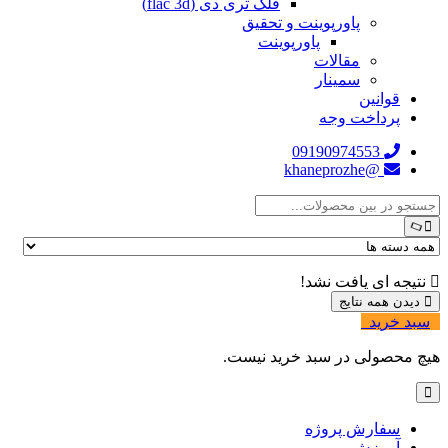
فلک تری دی (flac 3d)
پاورپوینت و تحقیق
پاورپوینت
مقالات
سمینار
قوانین
پرداخت وجه
09190974553
@khaneprozhe
نتیجه ای یافت نشد!
دیدن همه نتایج
سبد خرید
0
هیچ محصولی در سبد خرید نیست.
سفارش پروژه
آموزش