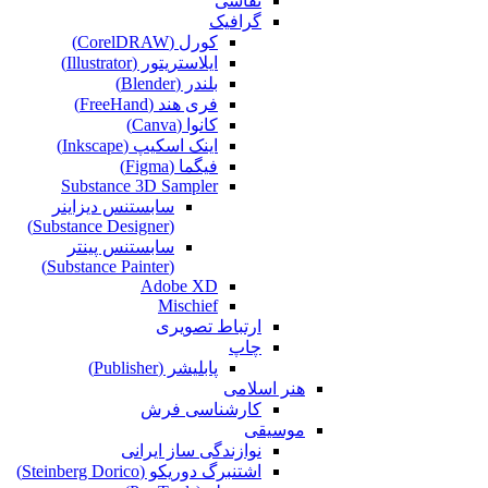
نقاشی‌
گرافیک
کورل (CorelDRAW)
ایلاستریتور (Illustrator)
بلندر (Blender)
فری هند (FreeHand)
کانوا (Canva)
اینک اسکیپ (Inkscape)
فیگما (Figma‎)
Substance 3D Sampler
سابستنس دیزاینر
(Substance Designer)
سابستنس پینتر
(Substance Painter)
Adobe XD
Mischief
ارتباط تصویری
چاپ
پابلیشر (Publisher)
هنر اسلامی
کارشناسی فرش
موسیقی
نوازندگی ساز ایرانی
اشتنبرگ دوریکو (Steinberg Dorico)