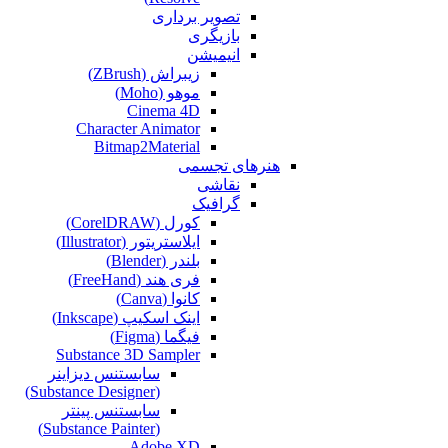
تصویر برداری
بازیگری
انیمیشن
زیبراش (ZBrush)
موهو (Moho)
Cinema 4D
Character Animator
Bitmap2Material
هنرهای تجسمی
نقاشی‌
گرافیک
کورل (CorelDRAW)
ایلاستریتور (Illustrator)
بلندر (Blender)
فری هند (FreeHand)
کانوا (Canva)
اینک اسکیپ (Inkscape)
فیگما (Figma‎)
Substance 3D Sampler
سابستنس دیزاینر
(Substance Designer)
سابستنس پینتر
(Substance Painter)
Adobe XD