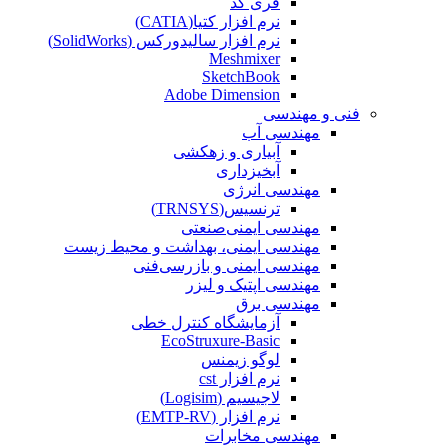
فری کد
نرم افزار کتیا(CATIA)
نرم افزار سالیدورکس (SolidWorks)
Meshmixer
SketchBook
Adobe Dimension
فنی و مهندسی
مهندسی آب
آبیاری و زهکشی
آبخیزداری
مهندسی انرژی
ترنسیس(TRNSYS)
مهندسی ایمنی‌صنعتی
مهندسی ایمنی، بهداشت و محیط زیست
مهندسی ایمنی‌ و‌ بازرسی‌فنی
مهندسی اپتیک و لیزر
مهندسی برق
آزمایشگاه کنترل خطی
EcoStruxure-Basic
لوگو زیمنس
نرم افزار cst
لاجیسیم (Logisim)
نرم افزار (EMTP-RV)
مهندسی مخابرات