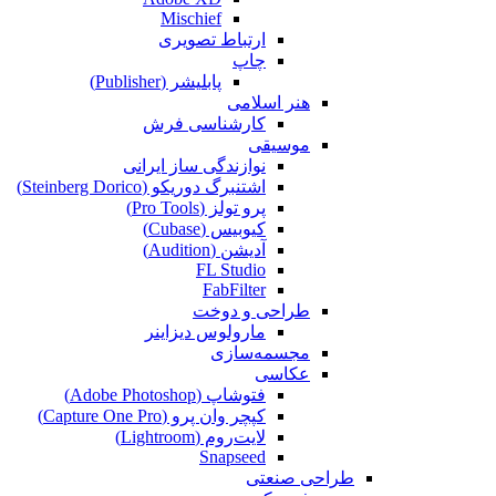
Mischief
ارتباط تصویری
چاپ
پابلیشر (Publisher)
هنر اسلامی
کارشناسی فرش
موسیقی
نوازندگی ساز ایرانی
اشتنبرگ دوریکو (Steinberg Dorico)
پرو تولز (Pro Tools)
کیوبیس (Cubase‎)
آدیشن (Audition)
FL Studio
FabFilter
طراحی و دوخت
مارولوس دیزاینر
مجسمه‌سازی‌
عکاسی
فتوشاپ (Adobe Photoshop)
کپچر وان پرو (Capture One Pro)
لایت‌روم (Lightroom)
Snapseed
طراحی صنعتی