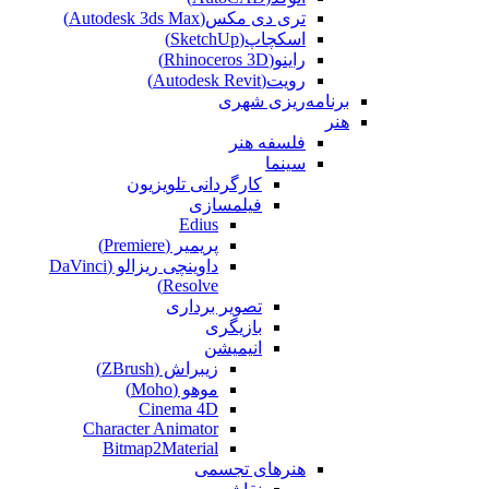
تری دی مکس(Autodesk 3ds Max)
اسکچاپ(SketchUp)
راینو(Rhinoceros 3D)
رویت(Autodesk Revit)
برنامه‌ریزی شهری
هنر
فلسفه هنر
سینما
کارگردانی تلویزیون
فیلمسازی
Edius
پریمیر (Premiere)
داوینچی ریزالو (DaVinci
Resolve)
تصویر برداری
بازیگری
انیمیشن
زیبراش (ZBrush)
موهو (Moho)
Cinema 4D
Character Animator
Bitmap2Material
هنرهای تجسمی