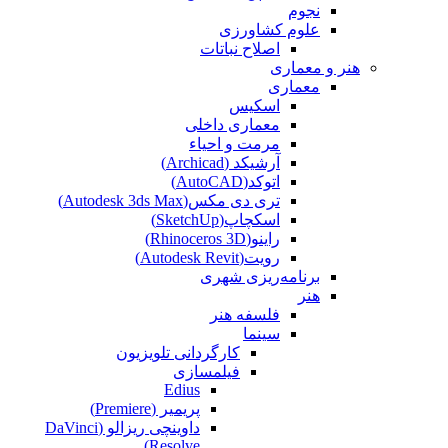
نجوم
علوم کشاورزی
اصلاح نباتات
هنر و معماری
معماری
اسکیس
معماری داخلی
مرمت و احیاء
آرشیکد (Archicad)
اتوکد(AutoCAD)
تری دی مکس(Autodesk 3ds Max)
اسکچاپ(SketchUp)
راینو(Rhinoceros 3D)
رویت(Autodesk Revit)
برنامه‌ریزی شهری
هنر
فلسفه هنر
سینما
کارگردانی تلویزیون
فیلمسازی
Edius
پریمیر (Premiere)
داوینچی ریزالو (DaVinci
Resolve)