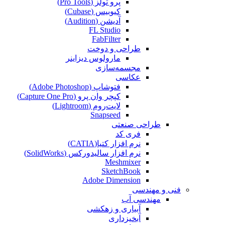
پرو تولز (Pro Tools)
کیوبیس (Cubase‎)
آدیشن (Audition)
FL Studio
FabFilter
طراحی و دوخت
مارولوس دیزاینر
مجسمه‌سازی‌
عکاسی
فتوشاپ (Adobe Photoshop)
کپچر وان پرو (Capture One Pro)
لایت‌روم (Lightroom)
Snapseed
طراحی صنعتی
فری کد
نرم افزار کتیا(CATIA)
نرم افزار سالیدورکس (SolidWorks)
Meshmixer
SketchBook
Adobe Dimension
فنی و مهندسی
مهندسی آب
آبیاری و زهکشی
آبخیزداری