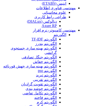
ایتبس (ETABS)
مهندسی فناوری اطلاعات
علوم محاسباتی
طراحی رابط کاربری
دیالوکس (DIALux)
Axure RP
مهندسی کامپیوتر- نرم افزار
الگوریتم
الگوریتم TF-lDF
الگوریتم بندرز
الگوریتم بهینه سازی جستجوی
گرانشی
الگوریتم جنگل تصادفی
الگوریتم خفاش
الگوریتم بهینه سازی جهش قورباغه
الگوریتم pso
الگوریتم تبرید
الگوریتم تقریبی
الگوریتم تقویت گرادیان
الگوریتم خوشه بندی
الگوریتم تکامل تفاضی
الگوریتم فاخته
الگوریتم کرم