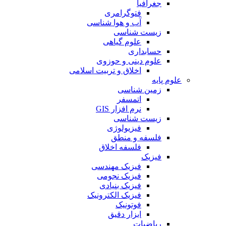
جغرافیا
فتوگرامری
آب و هوا شناسی
زیست شناسی
علوم گیاهی
حسابداری
علوم دینی و حوزوی
اخلاق و تربیت اسلامی
علوم پایه
زمین شناسی
اتمسفر
نرم افزار GIS
زیست شناسی
فیزیولوژی
فلسفه و منطق
فلسفه اخلاق
فیزیک
فیزیک مهندسی
فیزیک نجومی
فیزیک بنیادی
فیزیک الکترونیک
فوتونیک
ابزار دقیق
ریاضیات