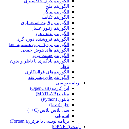
الگوریتم گرگ خاکستری
الگوریتم ملخ
الگوریتم میگو
الگوریتم تکاملی
الگوریتم رقابت استعماری
الگوریتم زنبور عسل
الگوریتم علف هرز
الگوریتم فروشنده دوره گرد
الگوریتم نزدیک ترین همسایه knn
الگوریتم های هوش جمعی
الگوریتم هشت وزیر
الگوریتم یادگیری با ناظر و بدون
ناظر
الگوریتم‌های فراابتکاری
الگوریتم های پیشرفته
برنامه نویسی
اپن کارت (OpenCart)
متلب (MATLAB)
پایتون (Python)
جاوا (Java)
سی پلاس پلاس (C++)
اسمبلی
برنامه نویسی با فرترن( Fortran)
آپنت (OPNET)