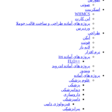
صوتی
اسکریپت
WHMCS
اپن کارت
پروژه های آماده طراحی و ساخت قالب جوملا
وردپرس
طراحی
آیکن
فونت
لایه باز
نرم افزار
پروژه های آماده ios
++FLO
پروژه های آماده اندروید
ویندوز
پروژه های آماده
علوم پزشکی
پزشکی
دندانپزشکی
داروسازی
دامپزشکی
فیزیولوژی دامی
پیراپزشکی