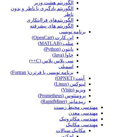
الگوریتم هشت وزیر
الگوریتم یادگیری با ناظر و بدون
ناظر
الگوریتم‌های فراابتکاری
الگوریتم های پیشرفته
برنامه نویسی
اپن کارت (OpenCart)
متلب (MATLAB)
پایتون (Python)
جاوا (Java)
سی پلاس پلاس (C++)
اسمبلی
برنامه نویسی با فرترن( Fortran)
آپنت (OPNET)
لینوکس (Linux)
ویزیو (Visio)
پرومتئوس (Prometheus)
رپیدماینر (RapidMiner)
مهندسی محیط زیست
مهندسی معدن
مهندسی مکاترونیک
مهندسی مکانیک
مکانیک سیالات
اجکتور