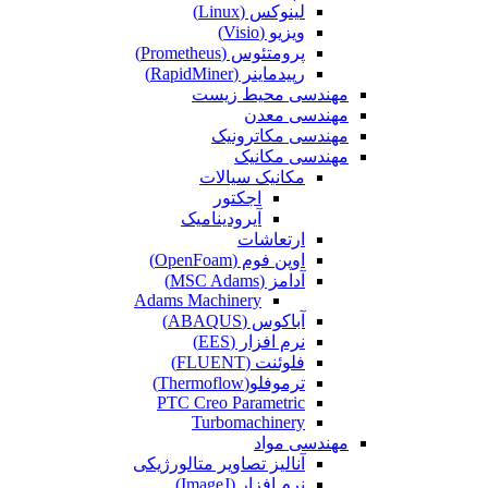
لینوکس (Linux)
ویزیو (Visio)
پرومتئوس (Prometheus)
رپیدماینر (RapidMiner)
مهندسی محیط زیست
مهندسی معدن
مهندسی مکاترونیک
مهندسی مکانیک
مکانیک سیالات
اجکتور
آیرودینامیک
ارتعاشات
اوپن فوم (OpenFoam)
آدامز (MSC Adams)
Adams Machinery
آباکوس (ABAQUS)
نرم افزار (EES)
فلوئنت (FLUENT)
ترموفلو(Thermoflow)
PTC Creo Parametric
Turbomachinery
مهندسی مواد
آنالیز تصاویر متالورژیکی
نرم افزار (ImageJ)