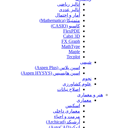
آنالیز ریاضی
آنالیز عددی
آمار و احتمال
متمتیکا (Mathematica)
کاسیو (CASIO)
FlexPDE
Cabri 3D
FX Graph
MathType
Maple
Tecplot
شیمی
اسپن پلاس (Aspen Plus)
اسپن هایسیس (Aspen HYSYS)
نجوم
علوم کشاورزی
اصلاح نباتات
هنر و معماری
معماری
اسکیس
معماری داخلی
مرمت و احیاء
آرشیکد (Archicad)
اتوکد(AutoCAD)