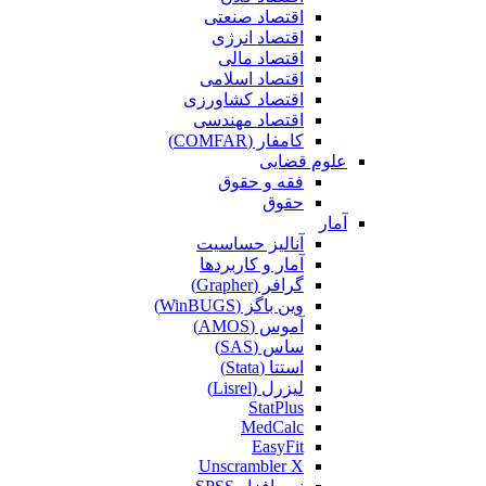
اقتصاد صنعتی
اقتصاد انرژی
اقتصاد مالی
اقتصاد اسلامی
اقتصاد کشاورزی
اقتصاد مهندسی
کامفار (COMFAR)
علوم قضایی
فقه و حقوق
حقوق
آمار
آنالیز حساسیت
آمار و کاربردها
گرافر (Grapher)
وین باگز (WinBUGS)
آموس (AMOS)
ساس (SAS)
استتا (Stata)
لیزرل (Lisrel)
StatPlus
MedCalc
EasyFit
Unscrambler X