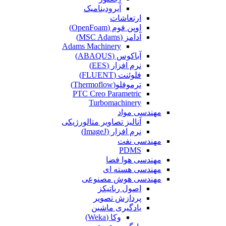
آیرودینامیک
ارتعاشات
اوپن فوم (OpenFoam)
آدامز (MSC Adams)
Adams Machinery
آباکوس (ABAQUS)
نرم افزار (EES)
فلوئنت (FLUENT)
ترموفلو(Thermoflow)
PTC Creo Parametric
Turbomachinery
مهندسی مواد
آنالیز تصاویر متالورژیکی
نرم افزار (ImageJ)
مهندسی نفت
PDMS
مهندسی هوا فضا
مهندسی هسته ای
مهندسی هوش مصنوعی
اصول رباتیکز
پردازش تصویر
یادگیری ماشین
وکا (Weka)