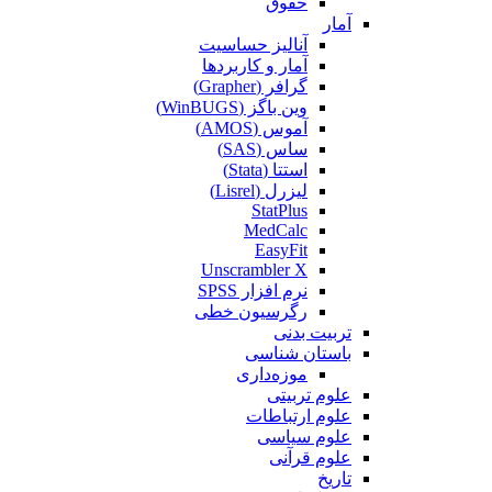
حقوق
آمار
آنالیز حساسیت
آمار و کاربردها
گرافر (Grapher)
وین باگز (WinBUGS)
آموس (AMOS)
ساس (SAS)
استتا (Stata)
لیزرل (Lisrel)
StatPlus
MedCalc
EasyFit
Unscrambler X
نرم افزار SPSS
رگرسیون خطی
تربیت بدنی
باستان شناسی
موزه‌داری
علوم تربیتی
علوم ارتباطات
علوم سیاسی
علوم قرآنی
تاریخ