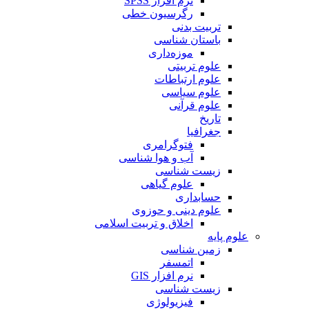
نرم افزار SPSS
رگرسیون خطی
تربیت بدنی
باستان شناسی
موزه‌داری
علوم تربیتی
علوم ارتباطات
علوم سیاسی
علوم قرآنی
تاریخ
جغرافیا
فتوگرامری
آب و هوا شناسی
زیست شناسی
علوم گیاهی
حسابداری
علوم دینی و حوزوی
اخلاق و تربیت اسلامی
علوم پایه
زمین شناسی
اتمسفر
نرم افزار GIS
زیست شناسی
فیزیولوژی