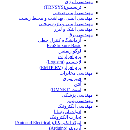
مهندسی انرژی
ترنسیس(TRNSYS)
مهندسی ایمنی‌صنعتی
مهندسی ایمنی، بهداشت و محیط زیست
مهندسی ایمنی‌ و‌ بازرسی‌فنی
مهندسی اپتیک و لیزر
مهندسی برق
آزمایشگاه کنترل خطی
EcoStruxure-Basic
لوگو زیمنس
نرم افزار cst
لاجیسیم (Logisim)
نرم افزار (EMTP-RV)
مهندسی مخابرات
فیبر نوری
آنتن
آمنت (OMNET)
مهندسی پزشکی
مهندسی پلیمر
مهندسی الکترونیک
ادوات ابررسانا
تجارت الکترونیک
اتوکد الکتریکال( Autocad Electrical)
آردوینو (Arduino)