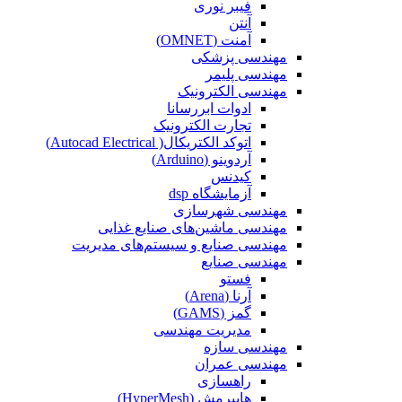
فیبر نوری
آنتن
آمنت (OMNET)
مهندسی پزشکی
مهندسی پلیمر
مهندسی الکترونیک
ادوات ابررسانا
تجارت الکترونیک
اتوکد الکتریکال( Autocad Electrical)
آردوینو (Arduino)
کیدنس
آزمایشگاه dsp
مهندسی شهرسازی
مهندسی ماشین‌های صنایع غذایی
مهندسی صنایع و سیستم‌های مدیریت
مهندسی صنایع
فستو
آرنا (Arena)
گمز (GAMS)
مدیریت مهندسی
مهندسی سازه
مهندسی عمران‌
راهسازی
هایپرمش (HyperMesh)