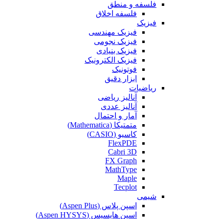
فلسفه و منطق
فلسفه اخلاق
فیزیک
فیزیک مهندسی
فیزیک نجومی
فیزیک بنیادی
فیزیک الکترونیک
فوتونیک
ابزار دقیق
ریاضیات
آنالیز ریاضی
آنالیز عددی
آمار و احتمال
متمتیکا (Mathematica)
کاسیو (CASIO)
FlexPDE
Cabri 3D
FX Graph
MathType
Maple
Tecplot
شیمی
اسپن پلاس (Aspen Plus)
اسپن هایسیس (Aspen HYSYS)