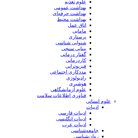
علوم تغذیه
بهداشت عمومی
بهداشت حرفه‌ای
بهداشت محیط
اتاق عمل
مامایی
پرستاری
شنوایی شناسی
بینایی سنجی
گفتار درمانی
کاردرمانی
فیزیوتراپی
مددکاری اجتماعی
رادیولوژی
هوشبری
علوم آزمایشگاهی
فناوری اطلاعات سلامت
علوم انسانی
ادبیات
ادبیات فارسی
ادبیات انگلیسی
ادبیات عرب
جامعه‌شناسی
روان‌شناسی