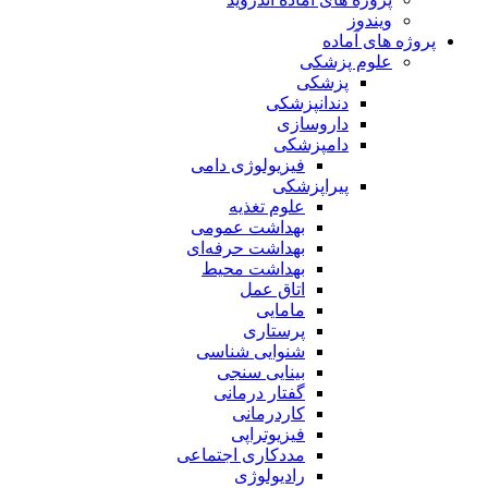
ویندوز
پروژه های آماده
علوم پزشکی
پزشکی
دندانپزشکی
داروسازی
دامپزشکی
فیزیولوژی دامی
پیراپزشکی
علوم تغذیه
بهداشت عمومی
بهداشت حرفه‌ای
بهداشت محیط
اتاق عمل
مامایی
پرستاری
شنوایی شناسی
بینایی سنجی
گفتار درمانی
کاردرمانی
فیزیوتراپی
مددکاری اجتماعی
رادیولوژی