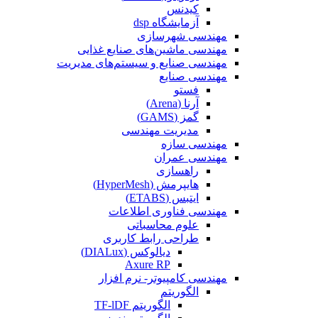
کیدنس
آزمایشگاه dsp
مهندسی شهرسازی
مهندسی ماشین‌های صنایع غذایی
مهندسی صنایع و سیستم‌های مدیریت
مهندسی صنایع
فستو
آرنا (Arena)
گمز (GAMS)
مدیریت مهندسی
مهندسی سازه
مهندسی عمران‌
راهسازی
هایپرمش (HyperMesh)
ایتبس (ETABS)
مهندسی فناوری اطلاعات
علوم محاسباتی
طراحی رابط کاربری
دیالوکس (DIALux)
Axure RP
مهندسی کامپیوتر- نرم افزار
الگوریتم
الگوریتم TF-lDF