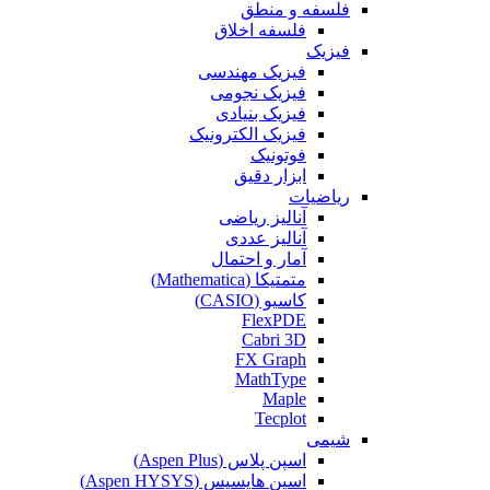
فلسفه و منطق
فلسفه اخلاق
فیزیک
فیزیک مهندسی
فیزیک نجومی
فیزیک بنیادی
فیزیک الکترونیک
فوتونیک
ابزار دقیق
ریاضیات
آنالیز ریاضی
آنالیز عددی
آمار و احتمال
متمتیکا (Mathematica)
کاسیو (CASIO)
FlexPDE
Cabri 3D
FX Graph
MathType
Maple
Tecplot
شیمی
اسپن پلاس (Aspen Plus)
اسپن هایسیس (Aspen HYSYS)