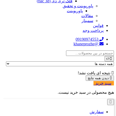
فلک تری دی (flac 3d)
پاورپوینت و تحقیق
پاورپوینت
مقالات
سمینار
قوانین
پرداخت وجه
09190974553
@khaneprozhe
نتیجه ای یافت نشد!
دیدن همه نتایج
سبد خرید
0
هیچ محصولی در سبد خرید نیست.
سفارش