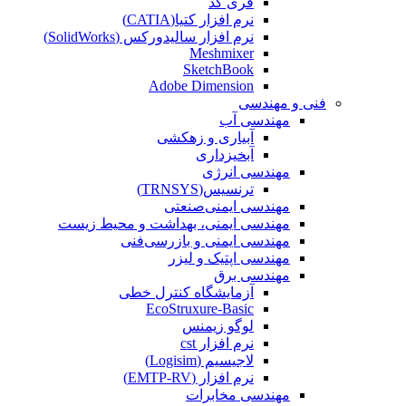
فری کد
نرم افزار کتیا(CATIA)
نرم افزار سالیدورکس (SolidWorks)
Meshmixer
SketchBook
Adobe Dimension
فنی و مهندسی
مهندسی آب
آبیاری و زهکشی
آبخیزداری
مهندسی انرژی
ترنسیس(TRNSYS)
مهندسی ایمنی‌صنعتی
مهندسی ایمنی، بهداشت و محیط زیست
مهندسی ایمنی‌ و‌ بازرسی‌فنی
مهندسی اپتیک و لیزر
مهندسی برق
آزمایشگاه کنترل خطی
EcoStruxure-Basic
لوگو زیمنس
نرم افزار cst
لاجیسیم (Logisim)
نرم افزار (EMTP-RV)
مهندسی مخابرات