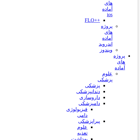
های
آماده
ios
++FLO
پروژه
های
آماده
اندروید
ویندوز
پروژه
های
آماده
علوم
پزشکی
پزشکی
دندانپزشکی
داروسازی
دامپزشکی
فیزیولوژی
دامی
پیراپزشکی
علوم
تغذیه
بهداشت