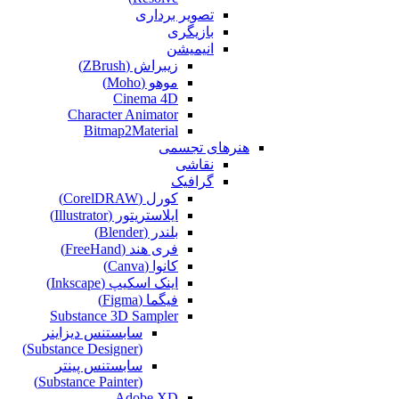
تصویر برداری
بازیگری
انیمیشن
زیبراش (ZBrush)
موهو (Moho)
Cinema 4D
Character Animator
Bitmap2Material
هنرهای تجسمی
نقاشی‌
گرافیک
کورل (CorelDRAW)
ایلاستریتور (Illustrator)
بلندر (Blender)
فری هند (FreeHand)
کانوا (Canva)
اینک اسکیپ (Inkscape)
فیگما (Figma‎)
Substance 3D Sampler
سابستنس دیزاینر
(Substance Designer)
سابستنس پینتر
(Substance Painter)
Adobe XD