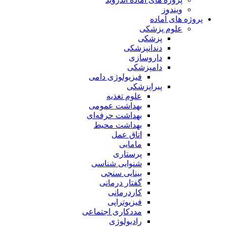
ویندوز
پروژه های آماده
علوم پزشکی
پزشکی
دندانپزشکی
داروسازی
دامپزشکی
فیزیولوژی دامی
پیراپزشکی
علوم تغذیه
بهداشت عمومی
بهداشت حرفه‌ای
بهداشت محیط
اتاق عمل
مامایی
پرستاری
شنوایی شناسی
بینایی سنجی
گفتار درمانی
کاردرمانی
فیزیوتراپی
مددکاری اجتماعی
رادیولوژی