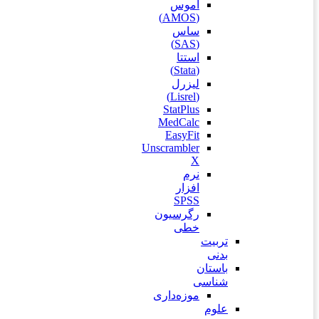
آموس
(AMOS)
ساس
(SAS)
استتا
(Stata)
لیزرل
(Lisrel)
StatPlus
MedCalc
EasyFit
Unscrambler
X
نرم
افزار
SPSS
رگرسیون
خطی
تربیت
بدنی
باستان
شناسی
موزه‌داری
علوم