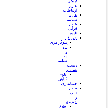
تربیتی
علوم
ارتباطات
علوم
سیاسی
علوم
قرآنی
تاریخ
جغرافیا
فتوگرامری
آب
و
هوا
شناسی
زیست
شناسی
علوم
گیاهی
حسابداری
علوم
دینی
و
حوزوی
اخلاق