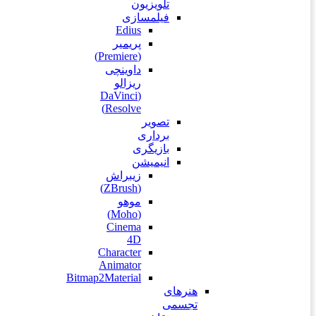
تلویزیون
فیلمسازی
Edius
پریمیر
(Premiere)
داوینچی
ریزالو
(DaVinci
Resolve)
تصویر
برداری
بازیگری
انیمیشن
زیبراش
(ZBrush)
موهو
(Moho)
Cinema
4D
Character
Animator
Bitmap2Material
هنرهای
تجسمی