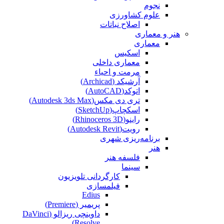
نجوم
علوم کشاورزی
اصلاح نباتات
هنر و معماری
معماری
اسکیس
معماری داخلی
مرمت و احیاء
آرشیکد (Archicad)
اتوکد(AutoCAD)
تری دی مکس(Autodesk 3ds Max)
اسکچاپ(SketchUp)
راینو(Rhinoceros 3D)
رویت(Autodesk Revit)
برنامه‌ریزی شهری
هنر
فلسفه هنر
سینما
کارگردانی تلویزیون
فیلمسازی
Edius
پریمیر (Premiere)
داوینچی ریزالو (DaVinci
Resolve)