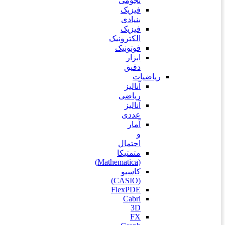
نجومی
فیزیک
بنیادی
فیزیک
الکترونیک
فوتونیک
ابزار
دقیق
ریاضیات
آنالیز
ریاضی
آنالیز
عددی
آمار
و
احتمال
متمتیکا
(Mathematica)
کاسیو
(CASIO)
FlexPDE
Cabri
3D
FX