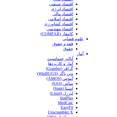
اقتصاد صنعتی
اقتصاد انرژی
اقتصاد مالی
اقتصاد اسلامی
اقتصاد کشاورزی
اقتصاد مهندسی
کامفار (COMFAR)
علوم قضایی
فقه و حقوق
حقوق
آمار
آنالیز حساسیت
آمار و کاربردها
گرافر (Grapher)
وین باگز (WinBUGS)
آموس (AMOS)
ساس (SAS)
استتا (Stata)
لیزرل (Lisrel)
StatPlus
MedCalc
EasyFit
Unscrambler X