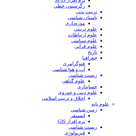
نرم افزار SPSS
رگرسیون خطی
تربیت بدنی
باستان شناسی
موزه‌داری
علوم تربیتی
علوم ارتباطات
علوم سیاسی
علوم قرآنی
تاریخ
جغرافیا
فتوگرامری
آب و هوا شناسی
زیست شناسی
علوم گیاهی
حسابداری
علوم دینی و حوزوی
اخلاق و تربیت اسلامی
علوم پایه
زمین شناسی
اتمسفر
نرم افزار GIS
زیست شناسی
فیزیولوژی