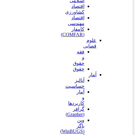
اسلامی
اقتصاد
کشاورزی
اقتصاد
مهندسی
کامفار
(COMFAR)
علوم
قضایی
فقه
و
حقوق
حقوق
آمار
آنالیز
حساسیت
آمار
و
کاربردها
گرافر
(Grapher)
وین
باگز
(WinBUGS)