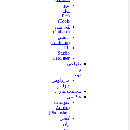
پرو
تولز
(Pro
Tools)
کیوبیس
(Cubase‎)
آدیشن
(Audition)
FL
Studio
FabFilter
طراحی
و
دوخت
مارولوس
دیزاینر
مجسمه‌سازی‌
عکاسی
فتوشاپ
(Adobe
Photoshop)
کپچر
وان
پرو