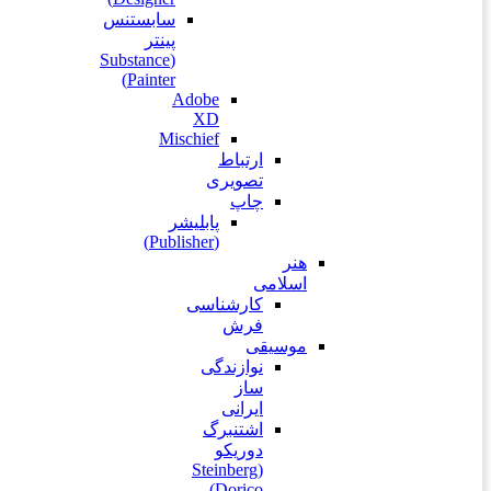
سابستنس
پینتر
(Substance
Painter)
Adobe
XD
Mischief
ارتباط
تصویری
چاپ
پابلیشر
(Publisher)
هنر
اسلامی
کارشناسی
فرش
موسیقی
نوازندگی
ساز
ایرانی
اشتنبرگ
دوریکو
(Steinberg
Dorico)