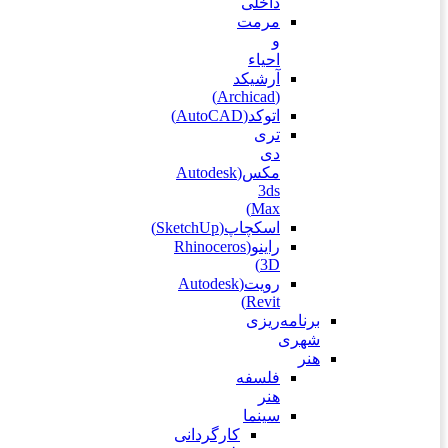
داخلی
مرمت
و
احیاء
آرشیکد
(Archicad)
اتوکد(AutoCAD)
تری
دی
مکس(Autodesk
3ds
Max)
اسکچاپ(SketchUp)
راینو(Rhinoceros
3D)
رویت(Autodesk
Revit)
برنامه‌ریزی
شهری
هنر
فلسفه
هنر
سینما
کارگردانی