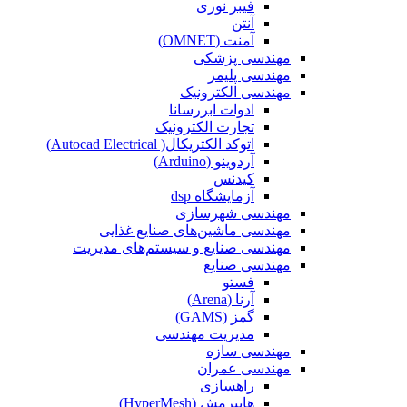
فیبر نوری
آنتن
آمنت (OMNET)
مهندسی پزشکی
مهندسی پلیمر
مهندسی الکترونیک
ادوات ابررسانا
تجارت الکترونیک
اتوکد الکتریکال( Autocad Electrical)
آردوینو (Arduino)
کیدنس
آزمایشگاه dsp
مهندسی شهرسازی
مهندسی ماشین‌های صنایع غذایی
مهندسی صنایع و سیستم‌های مدیریت
مهندسی صنایع
فستو
آرنا (Arena)
گمز (GAMS)
مدیریت مهندسی
مهندسی سازه
مهندسی عمران‌
راهسازی
هایپرمش (HyperMesh)