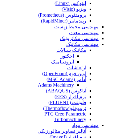
لینوکس (Linux)
ویزیو (Visio)
پرومتئوس (Prometheus)
رپیدماینر (RapidMiner)
مهندسی محیط زیست
مهندسی معدن
مهندسی مکاترونیک
مهندسی مکانیک
مکانیک سیالات
اجکتور
آیرودینامیک
ارتعاشات
اوپن فوم (OpenFoam)
آدامز (MSC Adams)
Adams Machinery
آباکوس (ABAQUS)
نرم افزار (EES)
فلوئنت (FLUENT)
ترموفلو(Thermoflow)
PTC Creo Parametric
Turbomachinery
مهندسی مواد
آنالیز تصاویر متالورژیکی
نرم افزار (ImageJ)