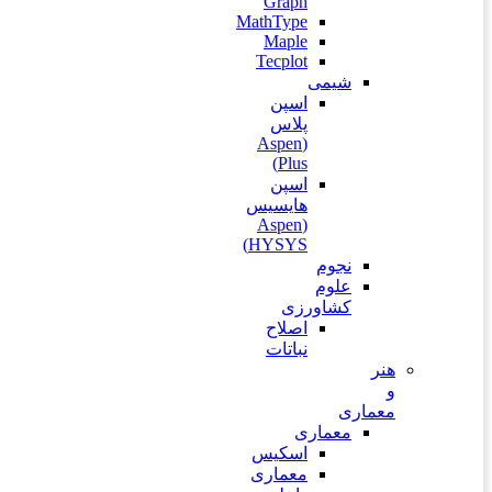
Graph
MathType
Maple
Tecplot
شیمی
اسپن
پلاس
(Aspen
Plus)
اسپن
هایسیس
(Aspen
HYSYS)
نجوم
علوم
کشاورزی
اصلاح
نباتات
هنر
و
معماری
معماری
اسکیس
معماری