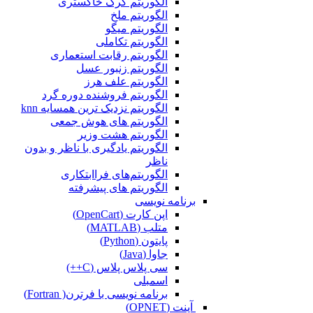
الگوریتم گرگ خاکستری
الگوریتم ملخ
الگوریتم میگو
الگوریتم تکاملی
الگوریتم رقابت استعماری
الگوریتم زنبور عسل
الگوریتم علف هرز
الگوریتم فروشنده دوره گرد
الگوریتم نزدیک ترین همسایه knn
الگوریتم های هوش جمعی
الگوریتم هشت وزیر
الگوریتم یادگیری با ناظر و بدون
ناظر
الگوریتم‌های فراابتکاری
الگوریتم های پیشرفته
برنامه نویسی
اپن کارت (OpenCart)
متلب (MATLAB)
پایتون (Python)
جاوا (Java)
سی پلاس پلاس (C++)
اسمبلی
برنامه نویسی با فرترن( Fortran)
آپنت (OPNET)