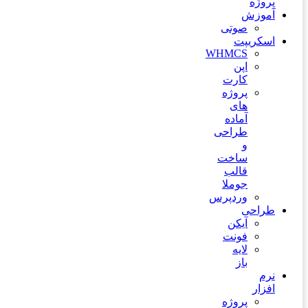
پروژه
آموزش
صوتی
اسکریپت
WHMCS
اپن
کارت
پروژه
های
آماده
طراحی
و
ساخت
قالب
جوملا
وردپرس
طراحی
آیکن
فونت
لایه
باز
نرم
افزار
پروژه