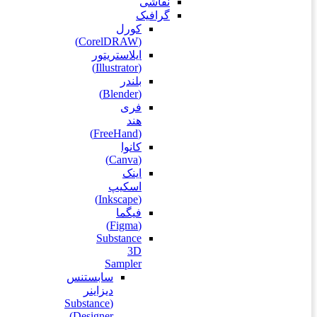
نقاشی‌
گرافیک
کورل
(CorelDRAW)
ایلاستریتور
(Illustrator)
بلندر
(Blender)
فری
هند
(FreeHand)
کانوا
(Canva)
اینک
اسکیپ
(Inkscape)
فیگما
(Figma‎)
Substance
3D
Sampler
سابستنس
دیزاینر
(Substance
Designer)