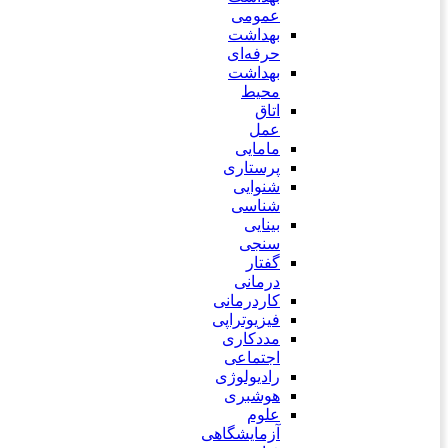
عمومی
بهداشت
حرفه‌ای
بهداشت
محیط
اتاق
عمل
مامایی
پرستاری
شنوایی
شناسی
بینایی
سنجی
گفتار
درمانی
کاردرمانی
فیزیوتراپی
مددکاری
اجتماعی
رادیولوژی
هوشبری
علوم
آزمایشگاهی