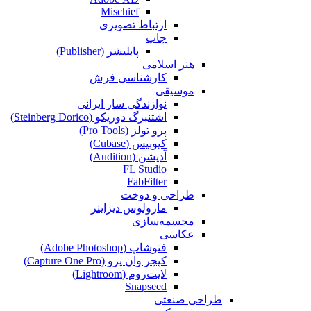
Mischief
ارتباط تصویری
چاپ
پابلیشر (Publisher)
هنر اسلامی
کارشناسی فرش
موسیقی
نوازندگی ساز ایرانی
اشتنبرگ دوریکو (Steinberg Dorico)
پرو تولز (Pro Tools)
کیوبیس (Cubase‎)
آدیشن (Audition)
FL Studio
FabFilter
طراحی و دوخت
مارولوس دیزاینر
مجسمه‌سازی‌
عکاسی
فتوشاپ (Adobe Photoshop)
کپچر وان پرو (Capture One Pro)
لایت‌روم (Lightroom)
Snapseed
طراحی صنعتی