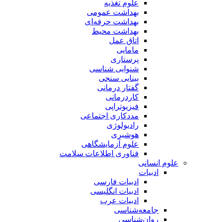
علوم تغذیه
بهداشت عمومی
بهداشت حرفه‌ای
بهداشت محیط
اتاق عمل
مامایی
پرستاری
شنوایی شناسی
بینایی سنجی
گفتار درمانی
کاردرمانی
فیزیوتراپی
مددکاری اجتماعی
رادیولوژی
هوشبری
علوم آزمایشگاهی
فناوری اطلاعات سلامت
علوم انسانی
ادبیات
ادبیات فارسی
ادبیات انگلیسی
ادبیات عرب
جامعه‌شناسی
روان‌شناسی