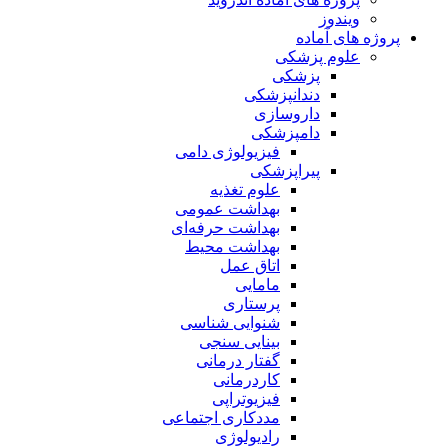
ویندوز
پروژه های آماده
علوم پزشکی
پزشکی
دندانپزشکی
داروسازی
دامپزشکی
فیزیولوژی دامی
پیراپزشکی
علوم تغذیه
بهداشت عمومی
بهداشت حرفه‌ای
بهداشت محیط
اتاق عمل
مامایی
پرستاری
شنوایی شناسی
بینایی سنجی
گفتار درمانی
کاردرمانی
فیزیوتراپی
مددکاری اجتماعی
رادیولوژی