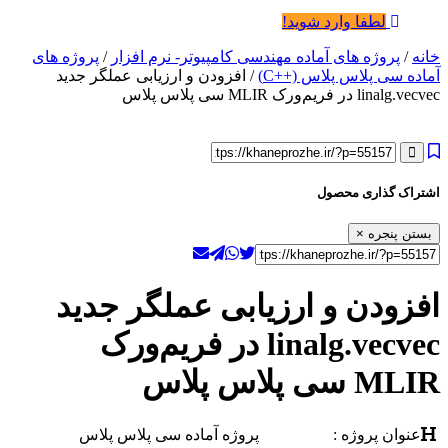
لطفا وارد شوید!
خانه
/
پروژه های آماده مهندسی کامپیوتر- نرم افزار
/
پروژه های
آماده سی پلاس پلاس (++C)
/ افزودن و ارزیابی عملگر جدید
linalg.vecvec در فریم‌ورک MLIR سی پلاس پلاس
اشتراک گذاری محصول
بستن پنجره
×
افزودن و ارزیابی عملگر جدید
linalg.vecvec در فریم‌ورک
MLIR سی پلاس پلاس
عنوان پروژه :
پروژه آماده سی پلاس پلاس