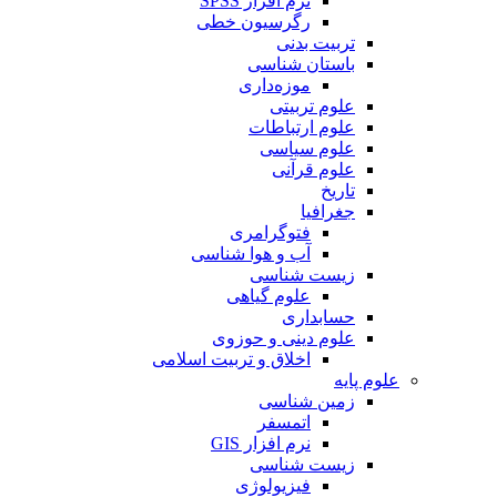
نرم افزار SPSS
رگرسیون خطی
تربیت بدنی
باستان شناسی
موزه‌داری
علوم تربیتی
علوم ارتباطات
علوم سیاسی
علوم قرآنی
تاریخ
جغرافیا
فتوگرامری
آب و هوا شناسی
زیست شناسی
علوم گیاهی
حسابداری
علوم دینی و حوزوی
اخلاق و تربیت اسلامی
علوم پایه
زمین شناسی
اتمسفر
نرم افزار GIS
زیست شناسی
فیزیولوژی