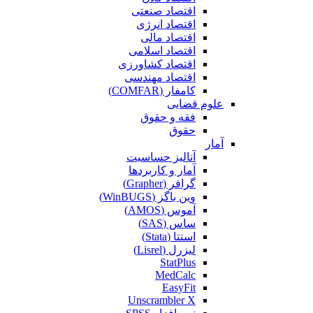
اقتصاد صنعتی
اقتصاد انرژی
اقتصاد مالی
اقتصاد اسلامی
اقتصاد کشاورزی
اقتصاد مهندسی
کامفار (COMFAR)
علوم قضایی
فقه و حقوق
حقوق
آمار
آنالیز حساسیت
آمار و کاربردها
گرافر (Grapher)
وین باگز (WinBUGS)
آموس (AMOS)
ساس (SAS)
استتا (Stata)
لیزرل (Lisrel)
StatPlus
MedCalc
EasyFit
Unscrambler X