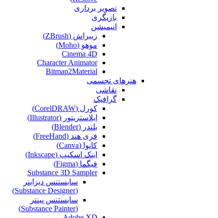
تصویر برداری
بازیگری
انیمیشن
زیبراش (ZBrush)
موهو (Moho)
Cinema 4D
Character Animator
Bitmap2Material
هنرهای تجسمی
نقاشی‌
گرافیک
کورل (CorelDRAW)
ایلاستریتور (Illustrator)
بلندر (Blender)
فری هند (FreeHand)
کانوا (Canva)
اینک اسکیپ (Inkscape)
فیگما (Figma‎)
Substance 3D Sampler
سابستنس دیزاینر
(Substance Designer)
سابستنس پینتر
(Substance Painter)
Adobe XD