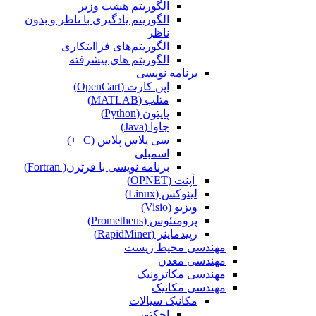
الگوریتم هشت وزیر
الگوریتم یادگیری با ناظر و بدون
ناظر
الگوریتم‌های فراابتکاری
الگوریتم های پیشرفته
برنامه نویسی
اپن کارت (OpenCart)
متلب (MATLAB)
پایتون (Python)
جاوا (Java)
سی پلاس پلاس (C++)
اسمبلی
برنامه نویسی با فرترن( Fortran)
آپنت (OPNET)
لینوکس (Linux)
ویزیو (Visio)
پرومتئوس (Prometheus)
رپیدماینر (RapidMiner)
مهندسی محیط زیست
مهندسی معدن
مهندسی مکاترونیک
مهندسی مکانیک
مکانیک سیالات
اجکتور