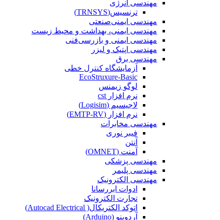
مهندسی انرژی
ترنسیس(TRNSYS)
مهندسی ایمنی‌صنعتی
مهندسی ایمنی، بهداشت و محیط زیست
مهندسی ایمنی‌ و‌ بازرسی‌فنی
مهندسی اپتیک و لیزر
مهندسی برق
آزمایشگاه کنترل خطی
EcoStruxure-Basic
لوگو زیمنس
نرم افزار cst
لاجیسیم (Logisim)
نرم افزار (EMTP-RV)
مهندسی مخابرات
فیبر نوری
آنتن
آمنت (OMNET)
مهندسی پزشکی
مهندسی پلیمر
مهندسی الکترونیک
ادوات ابررسانا
تجارت الکترونیک
اتوکد الکتریکال( Autocad Electrical)
آردوینو (Arduino)