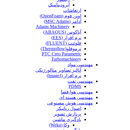
آیرودینامیک
ارتعاشات
اوپن فوم (OpenFoam)
آدامز (MSC Adams)
Adams Machinery
آباکوس (ABAQUS)
نرم افزار (EES)
فلوئنت (FLUENT)
ترموفلو(Thermoflow)
PTC Creo Parametric
Turbomachinery
مهندسی مواد
آنالیز تصاویر متالورژیکی
نرم افزار (ImageJ)
مهندسی نفت
PDMS
مهندسی هوا فضا
مهندسی هسته ای
مهندسی هوش مصنوعی
اصول رباتیکز
پردازش تصویر
یادگیری ماشین
وکا (Weka)