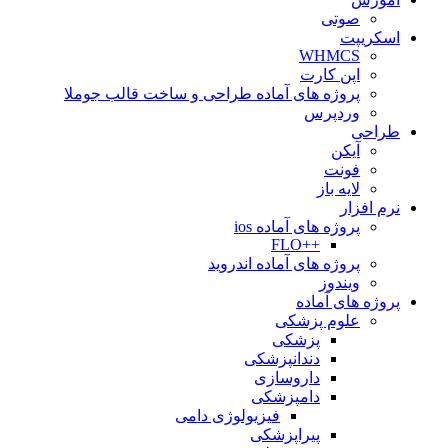
صوتی
اسکریپت
WHMCS
اپن کارت
پروژه های آماده طراحی و ساخت قالب جوملا
وردپرس
طراحی
آیکن
فونت
لایه باز
نرم افزار
پروژه های آماده ios
++FLO
پروژه های آماده اندروید
ویندوز
پروژه های آماده
علوم پزشکی
پزشکی
دندانپزشکی
داروسازی
دامپزشکی
فیزیولوژی دامی
پیراپزشکی