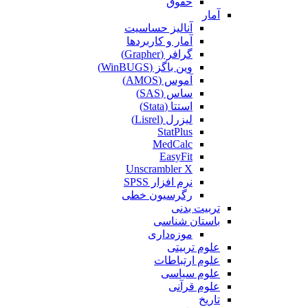
حقوق
آمار
آنالیز حساسیت
آمار و کاربردها
گرافر (Grapher)
وین باگز (WinBUGS)
آموس (AMOS)
ساس (SAS)
استتا (Stata)
لیزرل (Lisrel)
StatPlus
MedCalc
EasyFit
Unscrambler X
نرم افزار SPSS
رگرسیون خطی
تربیت بدنی
باستان شناسی
موزه‌داری
علوم تربیتی
علوم ارتباطات
علوم سیاسی
علوم قرآنی
تاریخ