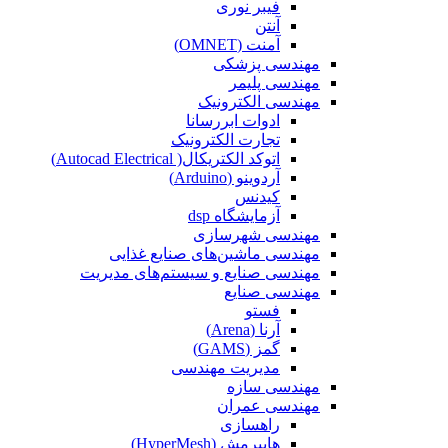
فیبر نوری
آنتن
آمنت (OMNET)
مهندسی پزشکی
مهندسی پلیمر
مهندسی الکترونیک
ادوات ابررسانا
تجارت الکترونیک
اتوکد الکتریکال( Autocad Electrical)
آردوینو (Arduino)
کیدنس
آزمایشگاه dsp
مهندسی شهرسازی
مهندسی ماشین‌های صنایع غذایی
مهندسی صنایع و سیستم‌های مدیریت
مهندسی صنایع
فستو
آرنا (Arena)
گمز (GAMS)
مدیریت مهندسی
مهندسی سازه
مهندسی عمران‌
راهسازی
هایپرمش (HyperMesh)