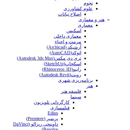
نجوم
علوم کشاورزی
اصلاح نباتات
هنر و معماری
معماری
اسکیس
معماری داخلی
مرمت و احیاء
آرشیکد (Archicad)
اتوکد(AutoCAD)
تری دی مکس(Autodesk 3ds Max)
اسکچاپ(SketchUp)
راینو(Rhinoceros 3D)
رویت(Autodesk Revit)
برنامه‌ریزی شهری
هنر
فلسفه هنر
سینما
کارگردانی تلویزیون
فیلمسازی
Edius
پریمیر (Premiere)
داوینچی ریزالو (DaVinci
Resolve)