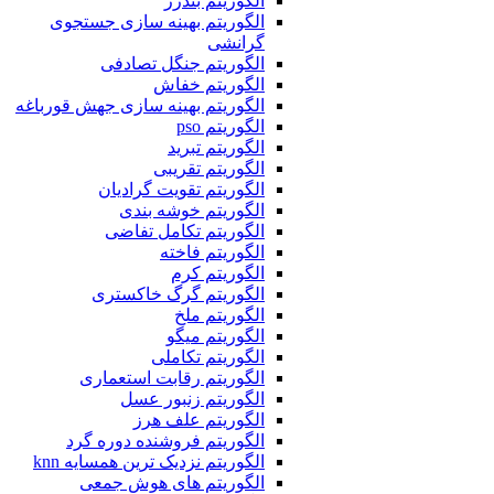
الگوریتم بندرز
الگوریتم بهینه سازی جستجوی
گرانشی
الگوریتم جنگل تصادفی
الگوریتم خفاش
الگوریتم بهینه سازی جهش قورباغه
الگوریتم pso
الگوریتم تبرید
الگوریتم تقریبی
الگوریتم تقویت گرادیان
الگوریتم خوشه بندی
الگوریتم تکامل تفاضی
الگوریتم فاخته
الگوریتم کرم
الگوریتم گرگ خاکستری
الگوریتم ملخ
الگوریتم میگو
الگوریتم تکاملی
الگوریتم رقابت استعماری
الگوریتم زنبور عسل
الگوریتم علف هرز
الگوریتم فروشنده دوره گرد
الگوریتم نزدیک ترین همسایه knn
الگوریتم های هوش جمعی