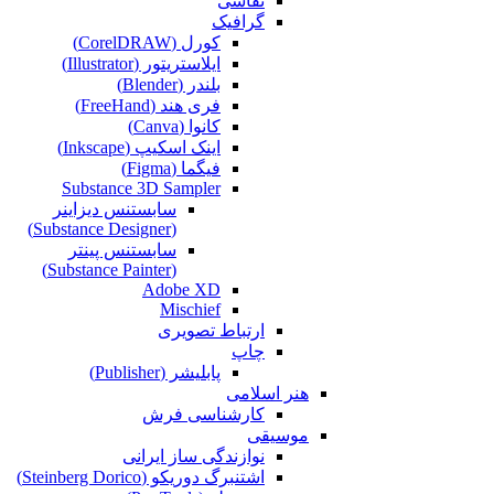
نقاشی‌
گرافیک
کورل (CorelDRAW)
ایلاستریتور (Illustrator)
بلندر (Blender)
فری هند (FreeHand)
کانوا (Canva)
اینک اسکیپ (Inkscape)
فیگما (Figma‎)
Substance 3D Sampler
سابستنس دیزاینر
(Substance Designer)
سابستنس پینتر
(Substance Painter)
Adobe XD
Mischief
ارتباط تصویری
چاپ
پابلیشر (Publisher)
هنر اسلامی
کارشناسی فرش
موسیقی
نوازندگی ساز ایرانی
اشتنبرگ دوریکو (Steinberg Dorico)