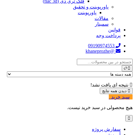
فلک تری دی (flac 3d)
پاورپوینت و تحقیق
پاورپوینت
مقالات
سمینار
قوانین
پرداخت وجه
09190974553
@khaneprozhe
نتیجه ای یافت نشد!
دیدن همه نتایج
سبد خرید
0
هیچ محصولی در سبد خرید نیست.
سفارش پروژه
آموزش