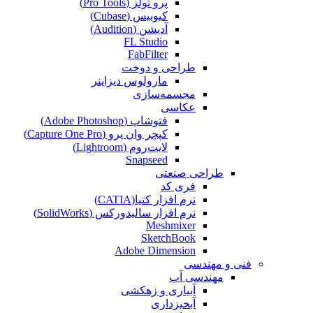
پرو تولز (Pro Tools)
کیوبیس (Cubase‎)
آدیشن (Audition)
FL Studio
FabFilter
طراحی و دوخت
مارولوس دیزاینر
مجسمه‌سازی‌
عکاسی
فتوشاپ (Adobe Photoshop)
کپچر وان پرو (Capture One Pro)
لایت‌روم (Lightroom)
Snapseed
طراحی صنعتی
فری کد
نرم افزار کتیا(CATIA)
نرم افزار سالیدورکس (SolidWorks)
Meshmixer
SketchBook
Adobe Dimension
فنی و مهندسی
مهندسی آب
آبیاری و زهکشی
آبخیزداری