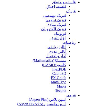
فلسفه و منطق
فلسفه اخلاق
فیزیک
فیزیک مهندسی
فیزیک نجومی
فیزیک بنیادی
فیزیک الکترونیک
فوتونیک
ابزار دقیق
ریاضیات
آنالیز ریاضی
آنالیز عددی
آمار و احتمال
متمتیکا (Mathematica)
کاسیو (CASIO)
FlexPDE
Cabri 3D
FX Graph
MathType
Maple
Tecplot
شیمی
اسپن پلاس (Aspen Plus)
اسپن هایسیس (Aspen HYSYS)