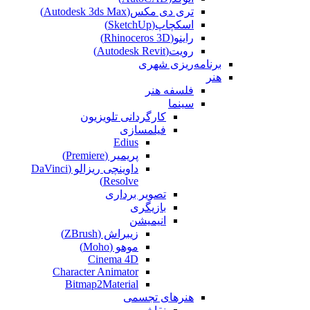
تری دی مکس(Autodesk 3ds Max)
اسکچاپ(SketchUp)
راینو(Rhinoceros 3D)
رویت(Autodesk Revit)
برنامه‌ریزی شهری
هنر
فلسفه هنر
سینما
کارگردانی تلویزیون
فیلمسازی
Edius
پریمیر (Premiere)
داوینچی ریزالو (DaVinci
Resolve)
تصویر برداری
بازیگری
انیمیشن
زیبراش (ZBrush)
موهو (Moho)
Cinema 4D
Character Animator
Bitmap2Material
هنرهای تجسمی