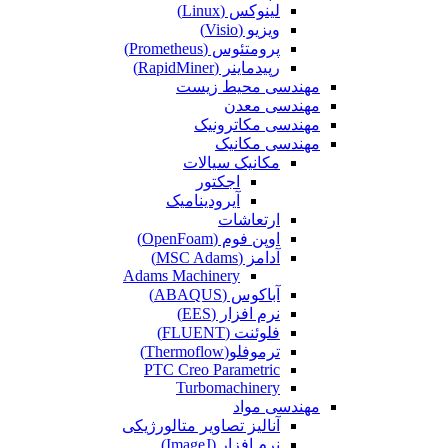
لینوکس (Linux)
ویزیو (Visio)
پرومتئوس (Prometheus)
رپیدماینر (RapidMiner)
مهندسی محیط زیست
مهندسی معدن
مهندسی مکاترونیک
مهندسی مکانیک
مکانیک سیالات
اجکتور
آیرودینامیک
ارتعاشات
اوپن فوم (OpenFoam)
آدامز (MSC Adams)
Adams Machinery
آباکوس (ABAQUS)
نرم افزار (EES)
فلوئنت (FLUENT)
ترموفلو(Thermoflow)
PTC Creo Parametric
Turbomachinery
مهندسی مواد
آنالیز تصاویر متالورژیکی
نرم افزار (ImageJ)