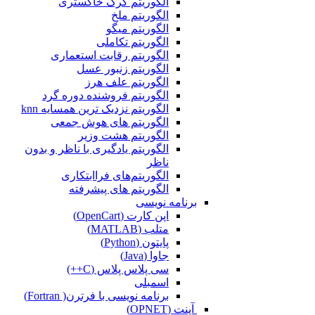
الگوریتم گرگ خاکستری
الگوریتم ملخ
الگوریتم میگو
الگوریتم تکاملی
الگوریتم رقابت استعماری
الگوریتم زنبور عسل
الگوریتم علف هرز
الگوریتم فروشنده دوره گرد
الگوریتم نزدیک ترین همسایه knn
الگوریتم های هوش جمعی
الگوریتم هشت وزیر
الگوریتم یادگیری با ناظر و بدون
ناظر
الگوریتم‌های فراابتکاری
الگوریتم های پیشرفته
برنامه نویسی
اپن کارت (OpenCart)
متلب (MATLAB)
پایتون (Python)
جاوا (Java)
سی پلاس پلاس (C++)
اسمبلی
برنامه نویسی با فرترن( Fortran)
آپنت (OPNET)