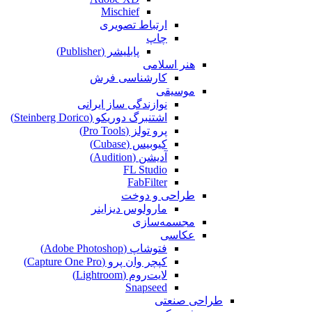
Mischief
ارتباط تصویری
چاپ
پابلیشر (Publisher)
هنر اسلامی
کارشناسی فرش
موسیقی
نوازندگی ساز ایرانی
اشتنبرگ دوریکو (Steinberg Dorico)
پرو تولز (Pro Tools)
کیوبیس (Cubase‎)
آدیشن (Audition)
FL Studio
FabFilter
طراحی و دوخت
مارولوس دیزاینر
مجسمه‌سازی‌
عکاسی
فتوشاپ (Adobe Photoshop)
کپچر وان پرو (Capture One Pro)
لایت‌روم (Lightroom)
Snapseed
طراحی صنعتی