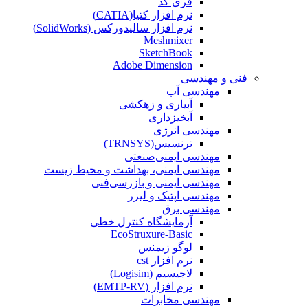
فری کد
نرم افزار کتیا(CATIA)
نرم افزار سالیدورکس (SolidWorks)
Meshmixer
SketchBook
Adobe Dimension
فنی و مهندسی
مهندسی آب
آبیاری و زهکشی
آبخیزداری
مهندسی انرژی
ترنسیس(TRNSYS)
مهندسی ایمنی‌صنعتی
مهندسی ایمنی، بهداشت و محیط زیست
مهندسی ایمنی‌ و‌ بازرسی‌فنی
مهندسی اپتیک و لیزر
مهندسی برق
آزمایشگاه کنترل خطی
EcoStruxure-Basic
لوگو زیمنس
نرم افزار cst
لاجیسیم (Logisim)
نرم افزار (EMTP-RV)
مهندسی مخابرات