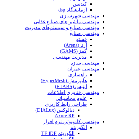
کیدنس
آزمایشگاه dsp
مهندسی شهرسازی
مهندسی ماشین‌های صنایع غذایی
مهندسی صنایع و سیستم‌های مدیریت
مهندسی صنایع
فستو
آرنا (Arena)
گمز (GAMS)
مدیریت مهندسی
مهندسی سازه
مهندسی عمران‌
راهسازی
هایپرمش (HyperMesh)
ایتبس (ETABS)
مهندسی فناوری اطلاعات
علوم محاسباتی
طراحی رابط کاربری
دیالوکس (DIALux)
Axure RP
مهندسی کامپیوتر- نرم افزار
الگوریتم
الگوریتم TF-lDF