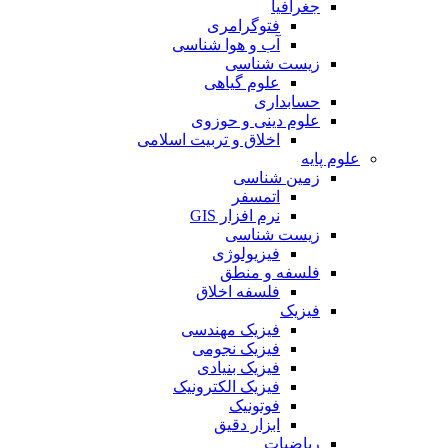
جغرافیا
فتوگرامری
آب و هوا شناسی
زیست شناسی
علوم گیاهی
حسابداری
علوم دینی و حوزوی
اخلاق و تربیت اسلامی
علوم پایه
زمین شناسی
اتمسفر
نرم افزار GIS
زیست شناسی
فیزیولوژی
فلسفه و منطق
فلسفه اخلاق
فیزیک
فیزیک مهندسی
فیزیک نجومی
فیزیک بنیادی
فیزیک الکترونیک
فوتونیک
ابزار دقیق
ریاضیات