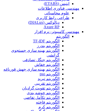
ایتبس (ETABS)
مهندسی فناوری اطلاعات
علوم محاسباتی
طراحی رابط کاربری
دیالوکس (DIALux)
Axure RP
مهندسی کامپیوتر- نرم افزار
الگوریتم
الگوریتم TF-lDF
الگوریتم بندرز
الگوریتم بهینه سازی جستجوی
گرانشی
الگوریتم جنگل تصادفی
الگوریتم خفاش
الگوریتم بهینه سازی جهش قورباغه
الگوریتم pso
الگوریتم تبرید
الگوریتم تقریبی
الگوریتم تقویت گرادیان
الگوریتم خوشه بندی
الگوریتم تکامل تفاضی
الگوریتم فاخته
الگوریتم کرم