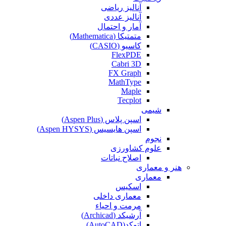
آنالیز ریاضی
آنالیز عددی
آمار و احتمال
متمتیکا (Mathematica)
کاسیو (CASIO)
FlexPDE
Cabri 3D
FX Graph
MathType
Maple
Tecplot
شیمی
اسپن پلاس (Aspen Plus)
اسپن هایسیس (Aspen HYSYS)
نجوم
علوم کشاورزی
اصلاح نباتات
هنر و معماری
معماری
اسکیس
معماری داخلی
مرمت و احیاء
آرشیکد (Archicad)
اتوکد(AutoCAD)