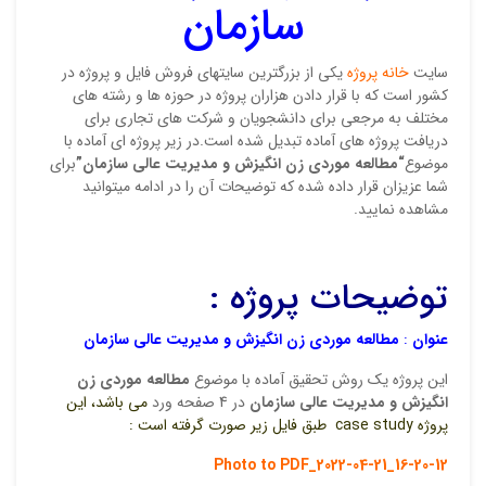
سازمان
اولی
مورد
سایت
خانه پروژه
یکی از بزرگترین سایتهای فروش فایل و پروژه در
نشان
کشور است که با قرار دادن هزاران پروژه در حوزه ها و رشته های
علام
مختلف به مرجعی برای دانشجویان و شرکت های تجاری برای
دریافت پروژه های آماده تبدیل شده است.در زیر پروژه ای آماده با
امتیا
موضوع
“مطالعه موردی زن انگیزش و مدیریت عالی سازمان”
برای
شما عزیزان قرار داده شده که توضیحات آن را در ادامه میتوانید
دیدگ
مشاهده نمایید.
توضیحات پروژه :
عنوان
:
مطالعه موردی زن انگیزش و مدیریت عالی سازمان
این پروژه یک روش تحقیق آماده با موضوع
مطالعه موردی زن
انگیزش و مدیریت عالی سازمان
در 4 صفحه ورد
می باشد، این
پروژه case study طبق فایل زیر صورت گرفته است :
نقاط
Photo to PDF_2022-04-21_16-20-12