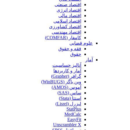
اقتصاد صنعتی
اقتصاد انرژی
اقتصاد مالی
اقتصاد اسلامی
اقتصاد کشاورزی
اقتصاد مهندسی
کامفار (COMFAR)
علوم قضایی
فقه و حقوق
حقوق
آمار
آنالیز حساسیت
آمار و کاربردها
گرافر (Grapher)
وین باگز (WinBUGS)
آموس (AMOS)
ساس (SAS)
استتا (Stata)
لیزرل (Lisrel)
StatPlus
MedCalc
EasyFit
Unscrambler X