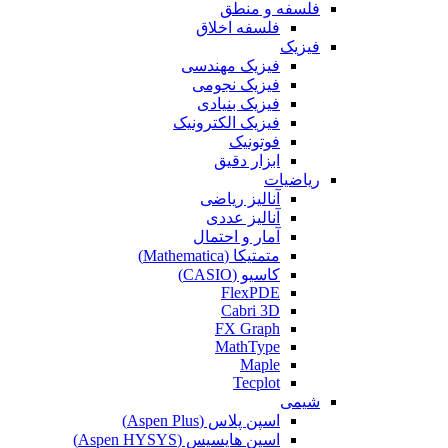
فلسفه و منطق
فلسفه اخلاق
فیزیک
فیزیک مهندسی
فیزیک نجومی
فیزیک بنیادی
فیزیک الکترونیک
فوتونیک
ابزار دقیق
ریاضیات
آنالیز ریاضی
آنالیز عددی
آمار و احتمال
متمتیکا (Mathematica)
کاسیو (CASIO)
FlexPDE
Cabri 3D
FX Graph
MathType
Maple
Tecplot
شیمی
اسپن پلاس (Aspen Plus)
اسپن هایسیس (Aspen HYSYS)