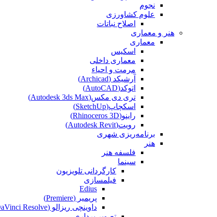
نجوم
علوم کشاورزی
اصلاح نباتات
هنر و معماری
معماری
اسکیس
معماری داخلی
مرمت و احیاء
آرشیکد (Archicad)
اتوکد(AutoCAD)
تری دی مکس(Autodesk 3ds Max)
اسکچاپ(SketchUp)
راینو(Rhinoceros 3D)
رویت(Autodesk Revit)
برنامه‌ریزی شهری
هنر
فلسفه هنر
سینما
کارگردانی تلویزیون
فیلمسازی
Edius
پریمیر (Premiere)
داوینچی ریزالو (DaVinci Resolve)
تصویر برداری