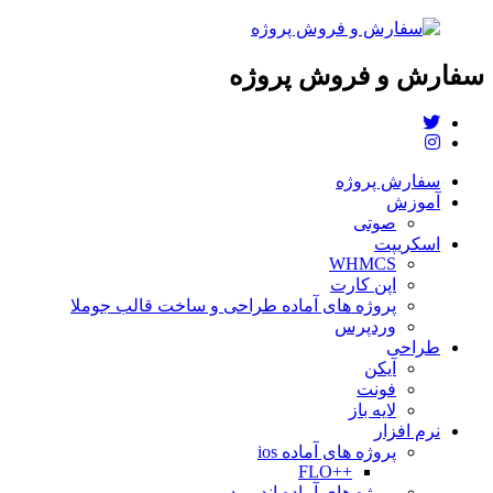
سفارش و فروش پروژه
سفارش پروژه
آموزش
صوتی
اسکریپت
WHMCS
اپن کارت
پروژه های آماده طراحی و ساخت قالب جوملا
وردپرس
طراحی
آیکن
فونت
لایه باز
نرم افزار
پروژه های آماده ios
++FLO
پروژه های آماده اندروید