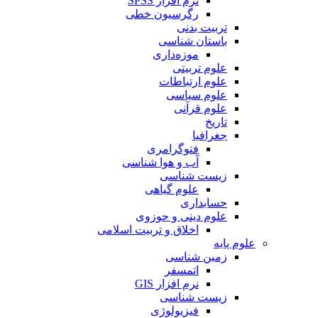
نرم افزار SPSS
رگرسیون خطی
تربیت بدنی
باستان شناسی
موزه‌داری
علوم تربیتی
علوم ارتباطات
علوم سیاسی
علوم قرآنی
تاریخ
جغرافیا
فتوگرامری
آب و هوا شناسی
زیست شناسی
علوم گیاهی
حسابداری
علوم دینی و حوزوی
اخلاق و تربیت اسلامی
علوم پایه
زمین شناسی
اتمسفر
نرم افزار GIS
زیست شناسی
فیزیولوژی