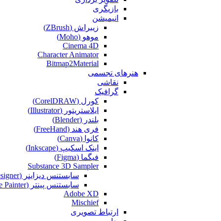
بازیگری
انیمیشن
زیبراش (ZBrush)
موهو (Moho)
Cinema 4D
Character Animator
Bitmap2Material
هنرهای تجسمی
نقاشی‌
گرافیک
کورل (CorelDRAW)
ایلاستریتور (Illustrator)
بلندر (Blender)
فری هند (FreeHand)
کانوا (Canva)
اینک اسکیپ (Inkscape)
فیگما (Figma‎)
Substance 3D Sampler
سابستنس دیزاینر (Substance Designer)
سابستنس پینتر (Substance Painter)
Adobe XD
Mischief
ارتباط تصویری