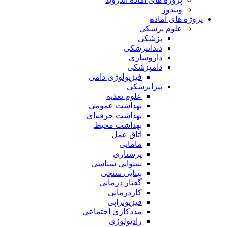
ویندوز
پروژه های آماده
علوم پزشکی
پزشکی
دندانپزشکی
داروسازی
دامپزشکی
فیزیولوژی دامی
پیراپزشکی
علوم تغذیه
بهداشت عمومی
بهداشت حرفه‌ای
بهداشت محیط
اتاق عمل
مامایی
پرستاری
شنوایی شناسی
بینایی سنجی
گفتار درمانی
کاردرمانی
فیزیوتراپی
مددکاری اجتماعی
رادیولوژی