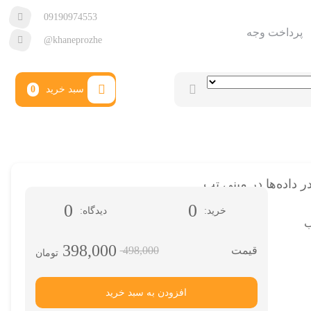
09190974553
پرداخت وجه
@khaneprozhe
سبد خرید
0
ر داده‌ها در مینی تب
0
0
خرید
دیدگاه
ب
398,000
498,000
تومان
افزودن به سبد خرید