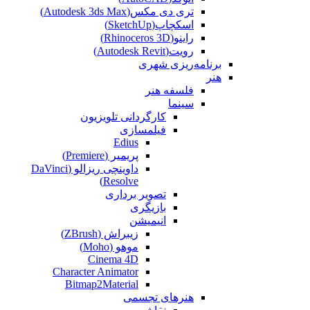
تری دی مکس(Autodesk 3ds Max)
اسکچاپ(SketchUp)
راینو(Rhinoceros 3D)
رویت(Autodesk Revit)
برنامه‌ریزی شهری
هنر
فلسفه هنر
سینما
کارگردانی تلویزیون
فیلمسازی
Edius
پریمیر (Premiere)
داوینچی ریزالو (DaVinci
Resolve)
تصویر برداری
بازیگری
انیمیشن
زیبراش (ZBrush)
موهو (Moho)
Cinema 4D
Character Animator
Bitmap2Material
هنرهای تجسمی