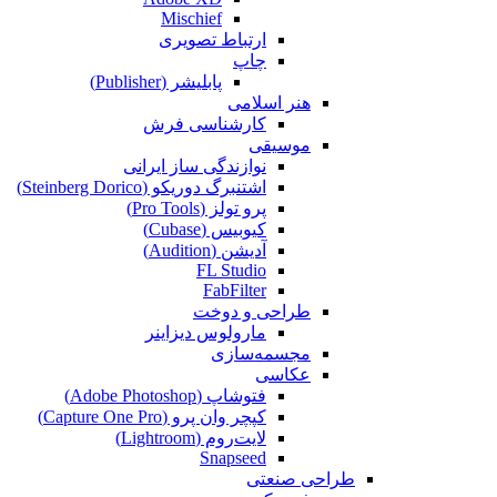
Mischief
ارتباط تصویری
چاپ
پابلیشر (Publisher)
هنر اسلامی
کارشناسی فرش
موسیقی
نوازندگی ساز ایرانی
اشتنبرگ دوریکو (Steinberg Dorico)
پرو تولز (Pro Tools)
کیوبیس (Cubase‎)
آدیشن (Audition)
FL Studio
FabFilter
طراحی و دوخت
مارولوس دیزاینر
مجسمه‌سازی‌
عکاسی
فتوشاپ (Adobe Photoshop)
کپچر وان پرو (Capture One Pro)
لایت‌روم (Lightroom)
Snapseed
طراحی صنعتی