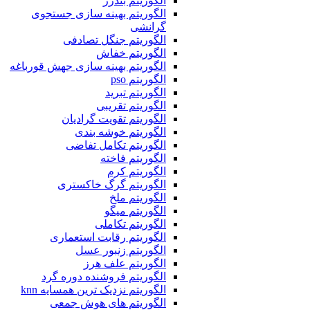
الگوریتم بندرز
الگوریتم بهینه سازی جستجوی
گرانشی
الگوریتم جنگل تصادفی
الگوریتم خفاش
الگوریتم بهینه سازی جهش قورباغه
الگوریتم pso
الگوریتم تبرید
الگوریتم تقریبی
الگوریتم تقویت گرادیان
الگوریتم خوشه بندی
الگوریتم تکامل تفاضی
الگوریتم فاخته
الگوریتم کرم
الگوریتم گرگ خاکستری
الگوریتم ملخ
الگوریتم میگو
الگوریتم تکاملی
الگوریتم رقابت استعماری
الگوریتم زنبور عسل
الگوریتم علف هرز
الگوریتم فروشنده دوره گرد
الگوریتم نزدیک ترین همسایه knn
الگوریتم های هوش جمعی