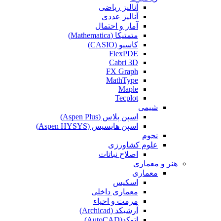
آنالیز ریاضی
آنالیز عددی
آمار و احتمال
متمتیکا (Mathematica)
کاسیو (CASIO)
FlexPDE
Cabri 3D
FX Graph
MathType
Maple
Tecplot
شیمی
اسپن پلاس (Aspen Plus)
اسپن هایسیس (Aspen HYSYS)
نجوم
علوم کشاورزی
اصلاح نباتات
هنر و معماری
معماری
اسکیس
معماری داخلی
مرمت و احیاء
آرشیکد (Archicad)
اتوکد(AutoCAD)