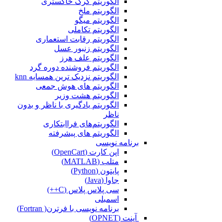
الگوریتم گرگ خاکستری
الگوریتم ملخ
الگوریتم میگو
الگوریتم تکاملی
الگوریتم رقابت استعماری
الگوریتم زنبور عسل
الگوریتم علف هرز
الگوریتم فروشنده دوره گرد
الگوریتم نزدیک ترین همسایه knn
الگوریتم های هوش جمعی
الگوریتم هشت وزیر
الگوریتم یادگیری با ناظر و بدون
ناظر
الگوریتم‌های فراابتکاری
الگوریتم های پیشرفته
برنامه نویسی
اپن کارت (OpenCart)
متلب (MATLAB)
پایتون (Python)
جاوا (Java)
سی پلاس پلاس (C++)
اسمبلی
برنامه نویسی با فرترن( Fortran)
آپنت (OPNET)