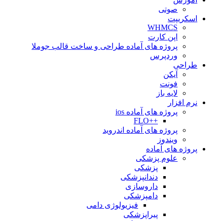
صوتی
اسکریپت
WHMCS
اپن کارت
پروژه های آماده طراحی و ساخت قالب جوملا
وردپرس
طراحی
آیکن
فونت
لایه باز
نرم افزار
پروژه های آماده ios
++FLO
پروژه های آماده اندروید
ویندوز
پروژه های آماده
علوم پزشکی
پزشکی
دندانپزشکی
داروسازی
دامپزشکی
فیزیولوژی دامی
پیراپزشکی