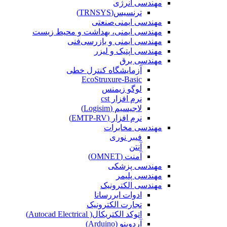
مهندسی انرژی
ترنسیس(TRNSYS)
مهندسی ایمنی‌صنعتی
مهندسی ایمنی، بهداشت و محیط زیست
مهندسی ایمنی‌ و‌ بازرسی‌فنی
مهندسی اپتیک و لیزر
مهندسی برق
آزمایشگاه کنترل خطی
EcoStruxure-Basic
لوگو زیمنس
نرم افزار cst
لاجیسیم (Logisim)
نرم افزار (EMTP-RV)
مهندسی مخابرات
فیبر نوری
آنتن
آمنت (OMNET)
مهندسی پزشکی
مهندسی پلیمر
مهندسی الکترونیک
ادوات ابررسانا
تجارت الکترونیک
اتوکد الکتریکال( Autocad Electrical)
آردوینو (Arduino)