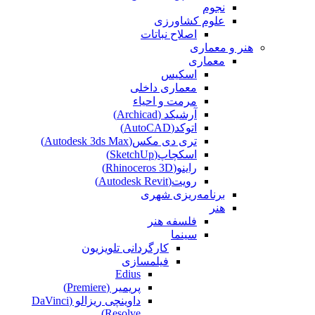
نجوم
علوم کشاورزی
اصلاح نباتات
هنر و معماری
معماری
اسکیس
معماری داخلی
مرمت و احیاء
آرشیکد (Archicad)
اتوکد(AutoCAD)
تری دی مکس(Autodesk 3ds Max)
اسکچاپ(SketchUp)
راینو(Rhinoceros 3D)
رویت(Autodesk Revit)
برنامه‌ریزی شهری
هنر
فلسفه هنر
سینما
کارگردانی تلویزیون
فیلمسازی
Edius
پریمیر (Premiere)
داوینچی ریزالو (DaVinci
Resolve)