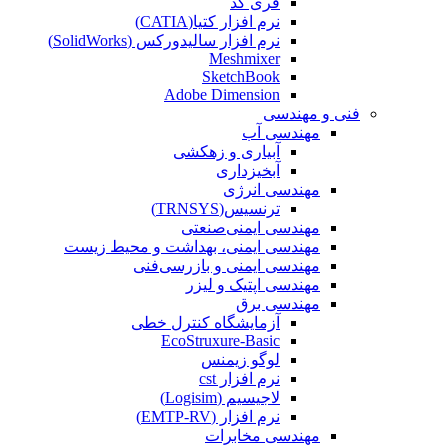
فری کد
نرم افزار کتیا(CATIA)
نرم افزار سالیدورکس (SolidWorks)
Meshmixer
SketchBook
Adobe Dimension
فنی و مهندسی
مهندسی آب
آبیاری و زهکشی
آبخیزداری
مهندسی انرژی
ترنسیس(TRNSYS)
مهندسی ایمنی‌صنعتی
مهندسی ایمنی، بهداشت و محیط زیست
مهندسی ایمنی‌ و‌ بازرسی‌فنی
مهندسی اپتیک و لیزر
مهندسی برق
آزمایشگاه کنترل خطی
EcoStruxure-Basic
لوگو زیمنس
نرم افزار cst
لاجیسیم (Logisim)
نرم افزار (EMTP-RV)
مهندسی مخابرات