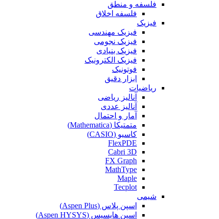
فلسفه و منطق
فلسفه اخلاق
فیزیک
فیزیک مهندسی
فیزیک نجومی
فیزیک بنیادی
فیزیک الکترونیک
فوتونیک
ابزار دقیق
ریاضیات
آنالیز ریاضی
آنالیز عددی
آمار و احتمال
متمتیکا (Mathematica)
کاسیو (CASIO)
FlexPDE
Cabri 3D
FX Graph
MathType
Maple
Tecplot
شیمی
اسپن پلاس (Aspen Plus)
اسپن هایسیس (Aspen HYSYS)