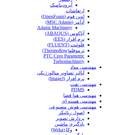
آیرودینامیک
ارتعاشات
اوپن فوم (OpenFoam)
آدامز (MSC Adams)
Adams Machinery
آباکوس (ABAQUS)
نرم افزار (EES)
فلوئنت (FLUENT)
ترموفلو(Thermoflow)
PTC Creo Parametric
Turbomachinery
مهندسی مواد
آنالیز تصاویر متالورژیکی
نرم افزار (ImageJ)
مهندسی نفت
PDMS
مهندسی هوا فضا
مهندسی هسته ای
مهندسی هوش مصنوعی
اصول رباتیکز
پردازش تصویر
یادگیری ماشین
وکا (Weka)