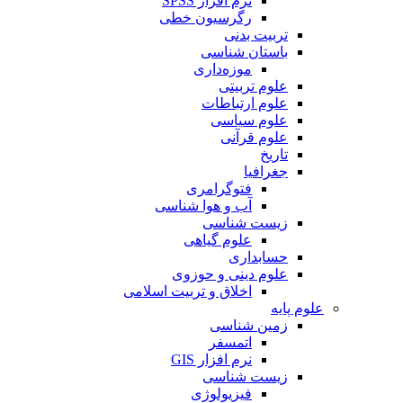
نرم افزار SPSS
رگرسیون خطی
تربیت بدنی
باستان شناسی
موزه‌داری
علوم تربیتی
علوم ارتباطات
علوم سیاسی
علوم قرآنی
تاریخ
جغرافیا
فتوگرامری
آب و هوا شناسی
زیست شناسی
علوم گیاهی
حسابداری
علوم دینی و حوزوی
اخلاق و تربیت اسلامی
علوم پایه
زمین شناسی
اتمسفر
نرم افزار GIS
زیست شناسی
فیزیولوژی