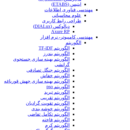
ایتبس (ETABS)
مهندسی فناوری اطلاعات
علوم محاسباتی
طراحی رابط کاربری
دیالوکس (DIALux)
Axure RP
مهندسی کامپیوتر- نرم افزار
الگوریتم
الگوریتم TF-lDF
الگوریتم بندرز
الگوریتم بهینه سازی جستجوی
گرانشی
الگوریتم جنگل تصادفی
الگوریتم خفاش
الگوریتم بهینه سازی جهش قورباغه
الگوریتم pso
الگوریتم تبرید
الگوریتم تقریبی
الگوریتم تقویت گرادیان
الگوریتم خوشه بندی
الگوریتم تکامل تفاضی
الگوریتم فاخته
الگوریتم کرم