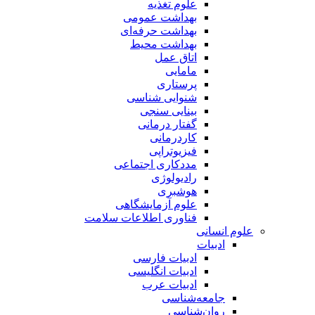
علوم تغذیه
بهداشت عمومی
بهداشت حرفه‌ای
بهداشت محیط
اتاق عمل
مامایی
پرستاری
شنوایی شناسی
بینایی سنجی
گفتار درمانی
کاردرمانی
فیزیوتراپی
مددکاری اجتماعی
رادیولوژی
هوشبری
علوم آزمایشگاهی
فناوری اطلاعات سلامت
علوم انسانی
ادبیات
ادبیات فارسی
ادبیات انگلیسی
ادبیات عرب
جامعه‌شناسی
روان‌شناسی