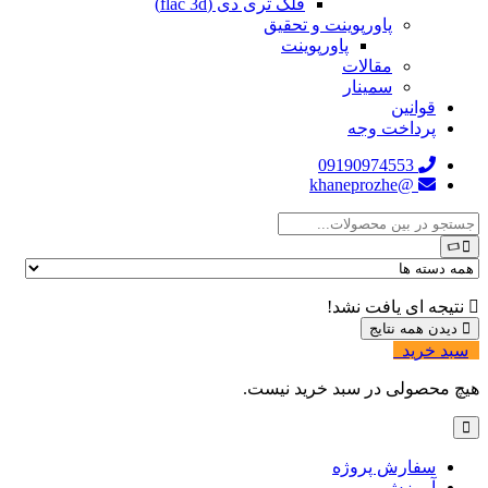
فلک تری دی (flac 3d)
پاورپوینت و تحقیق
پاورپوینت
مقالات
سمینار
قوانین
پرداخت وجه
09190974553
@khaneprozhe
نتیجه ای یافت نشد!
دیدن همه نتایج
سبد خرید
0
هیچ محصولی در سبد خرید نیست.
سفارش پروژه
آموزش