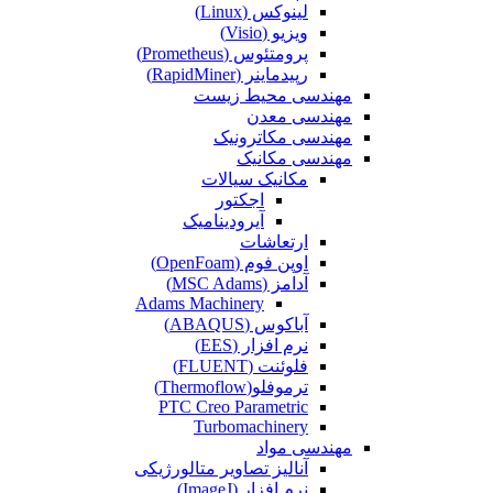
لینوکس (Linux)
ویزیو (Visio)
پرومتئوس (Prometheus)
رپیدماینر (RapidMiner)
مهندسی محیط زیست
مهندسی معدن
مهندسی مکاترونیک
مهندسی مکانیک
مکانیک سیالات
اجکتور
آیرودینامیک
ارتعاشات
اوپن فوم (OpenFoam)
آدامز (MSC Adams)
Adams Machinery
آباکوس (ABAQUS)
نرم افزار (EES)
فلوئنت (FLUENT)
ترموفلو(Thermoflow)
PTC Creo Parametric
Turbomachinery
مهندسی مواد
آنالیز تصاویر متالورژیکی
نرم افزار (ImageJ)