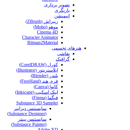
تصویر برداری
بازیگری
انیمیشن
زیبراش (ZBrush)
موهو (Moho)
Cinema 4D
Character Animator
Bitmap2Material
هنرهای تجسمی
نقاشی‌
گرافیک
کورل (CorelDRAW)
ایلاستریتور (Illustrator)
بلندر (Blender)
فری هند (FreeHand)
کانوا (Canva)
اینک اسکیپ (Inkscape)
فیگما (Figma‎)
Substance 3D Sampler
سابستنس دیزاینر
(Substance Designer)
سابستنس پینتر
(Substance Painter)
Adobe XD