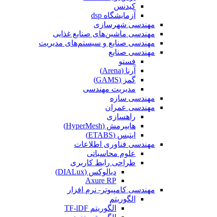
کیدنس
آزمایشگاه dsp
مهندسی شهرسازی
مهندسی ماشین‌های صنایع غذایی
مهندسی صنایع و سیستم‌های مدیریت
مهندسی صنایع
فستو
آرنا (Arena)
گمز (GAMS)
مدیریت مهندسی
مهندسی سازه
مهندسی عمران‌
راهسازی
هایپرمش (HyperMesh)
ایتبس (ETABS)
مهندسی فناوری اطلاعات
علوم محاسباتی
طراحی رابط کاربری
دیالوکس (DIALux)
Axure RP
مهندسی کامپیوتر- نرم افزار
الگوریتم
الگوریتم TF-lDF