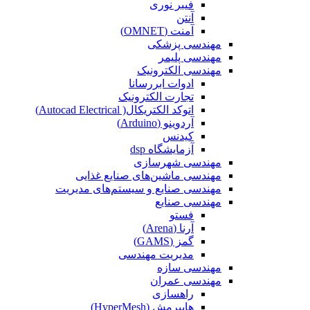
فیبر نوری
آنتن
آمنت (OMNET)
مهندسی پزشکی
مهندسی پلیمر
مهندسی الکترونیک
ادوات ابررسانا
تجارت الکترونیک
اتوکد الکتریکال( Autocad Electrical)
آردوینو (Arduino)
کیدنس
آزمایشگاه dsp
مهندسی شهرسازی
مهندسی ماشین‌های صنایع غذایی
مهندسی صنایع و سیستم‌های مدیریت
مهندسی صنایع
فستو
آرنا (Arena)
گمز (GAMS)
مدیریت مهندسی
مهندسی سازه
مهندسی عمران‌
راهسازی
هایپرمش (HyperMesh)