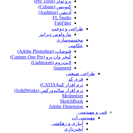
پرو تولز (Pro Tools)
کیوبیس (Cubase‎)
آدیشن (Audition)
FL Studio
FabFilter
طراحی و دوخت
مارولوس دیزاینر
مجسمه‌سازی‌
عکاسی
فتوشاپ (Adobe Photoshop)
کپچر وان پرو (Capture One Pro)
لایت‌روم (Lightroom)
Snapseed
طراحی صنعتی
فری کد
نرم افزار کتیا(CATIA)
نرم افزار سالیدورکس (SolidWorks)
Meshmixer
SketchBook
Adobe Dimension
فنی و مهندسی
مهندسی آب
آبیاری و زهکشی
آبخیزداری