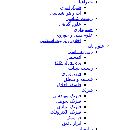
جغرافیا
فتوگرامری
آب و هوا شناسی
زیست شناسی
علوم گیاهی
حسابداری
علوم دینی و حوزوی
اخلاق و تربیت اسلامی
علوم پایه
زمین شناسی
اتمسفر
نرم افزار GIS
زیست شناسی
فیزیولوژی
فلسفه و منطق
فلسفه اخلاق
فیزیک
فیزیک مهندسی
فیزیک نجومی
فیزیک بنیادی
فیزیک الکترونیک
فوتونیک
ابزار دقیق
ریاضیات