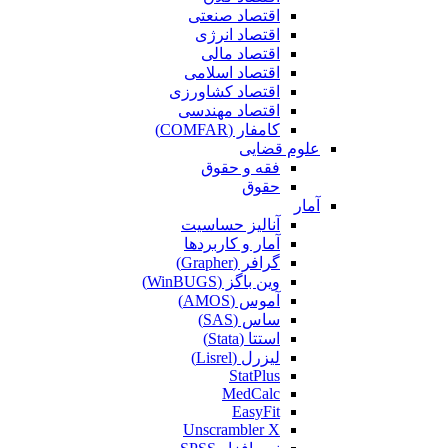
اقتصاد صنعتی
اقتصاد انرژی
اقتصاد مالی
اقتصاد اسلامی
اقتصاد کشاورزی
اقتصاد مهندسی
کامفار (COMFAR)
علوم قضایی
فقه و حقوق
حقوق
آمار
آنالیز حساسیت
آمار و کاربردها
گرافر (Grapher)
وین باگز (WinBUGS)
آموس (AMOS)
ساس (SAS)
استتا (Stata)
لیزرل (Lisrel)
StatPlus
MedCalc
EasyFit
Unscrambler X