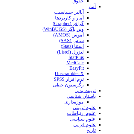
حقوق
آمار
آنالیز حساسیت
آمار و کاربردها
گرافر (Grapher)
وین باگز (WinBUGS)
آموس (AMOS)
ساس (SAS)
استتا (Stata)
لیزرل (Lisrel)
StatPlus
MedCalc
EasyFit
Unscrambler X
نرم افزار SPSS
رگرسیون خطی
تربیت بدنی
باستان شناسی
موزه‌داری
علوم تربیتی
علوم ارتباطات
علوم سیاسی
علوم قرآنی
تاریخ