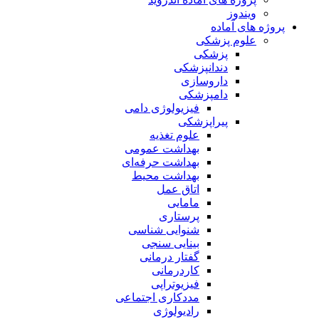
ویندوز
پروژه های آماده
علوم پزشکی
پزشکی
دندانپزشکی
داروسازی
دامپزشکی
فیزیولوژی دامی
پیراپزشکی
علوم تغذیه
بهداشت عمومی
بهداشت حرفه‌ای
بهداشت محیط
اتاق عمل
مامایی
پرستاری
شنوایی شناسی
بینایی سنجی
گفتار درمانی
کاردرمانی
فیزیوتراپی
مددکاری اجتماعی
رادیولوژی