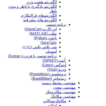
الگوریتم هشت وزیر
الگوریتم یادگیری با ناظر و بدون
ناظر
الگوریتم‌های فراابتکاری
الگوریتم های پیشرفته
برنامه نویسی
اپن کارت (OpenCart)
متلب (MATLAB)
پایتون (Python)
جاوا (Java)
سی پلاس پلاس (C++)
اسمبلی
برنامه نویسی با فرترن( Fortran)
آپنت (OPNET)
لینوکس (Linux)
ویزیو (Visio)
پرومتئوس (Prometheus)
رپیدماینر (RapidMiner)
مهندسی محیط زیست
مهندسی معدن
مهندسی مکاترونیک
مهندسی مکانیک
مکانیک سیالات
اجکتور