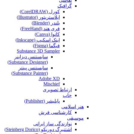
نقاشی‌
گرافیک
کورل (CorelDRAW)
ایلاستریتور (Illustrator)
بلندر (Blender)
فری هند (FreeHand)
کانوا (Canva)
اینک اسکیپ (Inkscape)
فیگما (Figma‎)
Substance 3D Sampler
سابستنس دیزاینر
(Substance Designer)
سابستنس پینتر
(Substance Painter)
Adobe XD
Mischief
ارتباط تصویری
چاپ
پابلیشر (Publisher)
هنر اسلامی
کارشناسی فرش
موسیقی
نوازندگی ساز ایرانی
اشتنبرگ دوریکو (Steinberg Dorico)