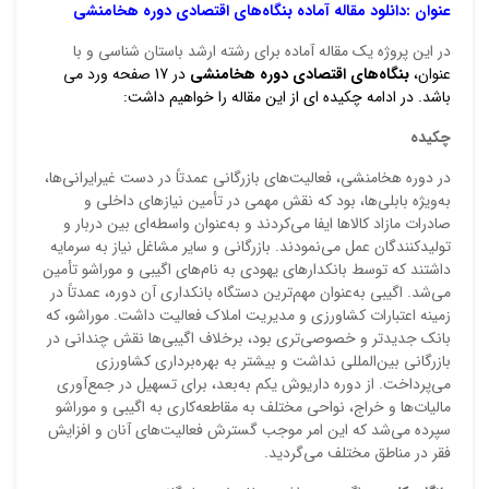
عنوان
:دانلود مقاله آماده بنگاه‌های اقتصادی دوره هخامنشی
در این پروژه یک مقاله آماده برای رشته ارشد باستان شناسی و با
ایمیل
عنوان،
بنگاه‌های اقتصادی دوره هخامنشی
در 17 صفحه ورد می
باشد. در ادامه چکیده ای از این مقاله را خواهیم داشت:
چکیده
ذ
در دوره هخامنشی، فعالیت‌های بازرگانی عمدتاً در دست غیرایرانی‌ها،
د
به‌ویژه بابلی‌ها، بود که نقش مهمی در تأمین نیازهای داخلی و
صادرات مازاد کالاها ایفا می‌کردند و به‌عنوان واسطه‌ای بین دربار و
تولیدکنندگان عمل می‌نمودند. بازرگانی و سایر مشاغل نیاز به سرمایه
داشتند که توسط بانکدارهای یهودی به نام‌های اگیبی و موراشو تأمین
می‌شد. اگیبی به‌عنوان مهم‌ترین دستگاه بانکداری آن دوره، عمدتاً در
زمینه اعتبارات کشاورزی و مدیریت املاک فعالیت داشت. موراشو، که
بانک جدیدتر و خصوصی‌تری بود، برخلاف اگیبی‌ها نقش چندانی در
بازرگانی بین‌المللی نداشت و بیشتر به بهره‌برداری کشاورزی
می‌پرداخت. از دوره داریوش یکم به‌بعد، برای تسهیل در جمع‌آوری
مالیات‌ها و خراج، نواحی مختلف به مقاطعه‌کاری به اگیبی و موراشو
سپرده می‌شد که این امر موجب گسترش فعالیت‌های آنان و افزایش
فقر در مناطق مختلف می‌گردید.