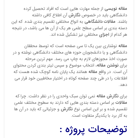
دیدگ
مقاله نویسی
از جمله مهارت هایی است که افراد تحصیل کرده
دانشگاهی باید در خصوص
نگارش
آن اطلاع کافی داشته
باشند.
مقالات دانشگاهی
به انواع مختلفی تقسیم بندی شده. که این
دسته بندی بر اساس سطح علمی هر یک از آن ها می باشد، در نتیجه
هر کدام از
اجزای
مختلفی نیز تشکیل شده اند.
مقاله
نوشتاری بین یک تا سی صفحه است که توسط محققان
دانشگاهی و یا دانشجویان حوزه های مختلف دانشگاهی نوشته و در
صورت اخذ مجوزهای لازم به چاپ می رسد. مهم ترین مرحله
برای
نوشتن مقاله
، انتخاب موضوع و سپس تیتر بندی کردن محتوای
آن است. در واقع
مقاله
همانند یک پایان نامه کوچک شده هست که
نقاط
اطلاعات را در طی چند صفحه کوتاه در اختیار مخاطبین خود قرار می
دهد.
برای
نگارش مقاله
نمی توان سبک واحدی را در نظر داشت. چرا که
نقاط
مقالات
بر اساس دسته بندی هایی که دارند به سطوح مختلف علمی
تقسیم شده و بر این اساس نوع
نگارش
و جزئیاتی که باید در آن ها
به کار برد با یکدیگر متفاوت است.
توضیحات پروژه :
نام ش