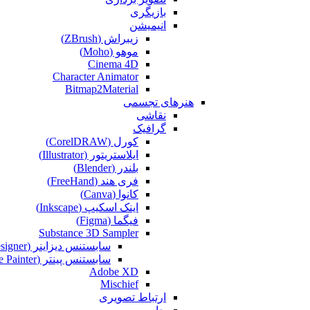
بازیگری
انیمیشن
زیبراش (ZBrush)
موهو (Moho)
Cinema 4D
Character Animator
Bitmap2Material
هنرهای تجسمی
نقاشی‌
گرافیک
کورل (CorelDRAW)
ایلاستریتور (Illustrator)
بلندر (Blender)
فری هند (FreeHand)
کانوا (Canva)
اینک اسکیپ (Inkscape)
فیگما (Figma‎)
Substance 3D Sampler
سابستنس دیزاینر (Substance Designer)
سابستنس پینتر (Substance Painter)
Adobe XD
Mischief
ارتباط تصویری