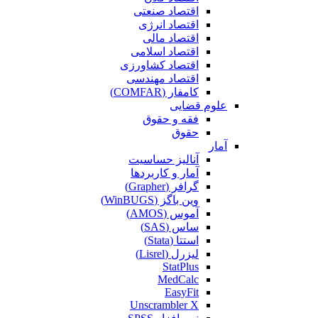
اقتصاد صنعتی
اقتصاد انرژی
اقتصاد مالی
اقتصاد اسلامی
اقتصاد کشاورزی
اقتصاد مهندسی
کامفار (COMFAR)
علوم قضایی
فقه و حقوق
حقوق
آمار
آنالیز حساسیت
آمار و کاربردها
گرافر (Grapher)
وین باگز (WinBUGS)
آموس (AMOS)
ساس (SAS)
استتا (Stata)
لیزرل (Lisrel)
StatPlus
MedCalc
EasyFit
Unscrambler X