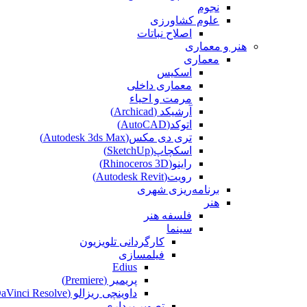
نجوم
علوم کشاورزی
اصلاح نباتات
هنر و معماری
معماری
اسکیس
معماری داخلی
مرمت و احیاء
آرشیکد (Archicad)
اتوکد(AutoCAD)
تری دی مکس(Autodesk 3ds Max)
اسکچاپ(SketchUp)
راینو(Rhinoceros 3D)
رویت(Autodesk Revit)
برنامه‌ریزی شهری
هنر
فلسفه هنر
سینما
کارگردانی تلویزیون
فیلمسازی
Edius
پریمیر (Premiere)
داوینچی ریزالو (DaVinci Resolve)
تصویر برداری