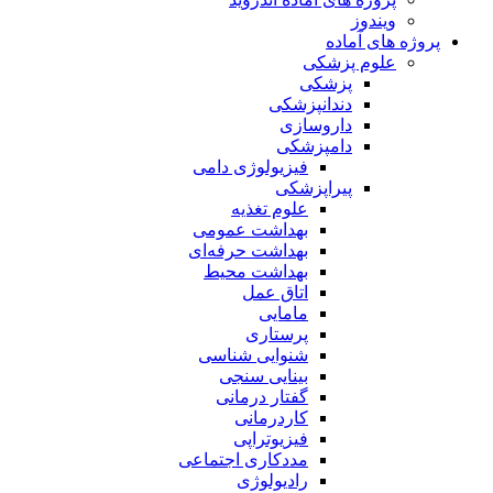
ویندوز
پروژه های آماده
علوم پزشکی
پزشکی
دندانپزشکی
داروسازی
دامپزشکی
فیزیولوژی دامی
پیراپزشکی
علوم تغذیه
بهداشت عمومی
بهداشت حرفه‌ای
بهداشت محیط
اتاق عمل
مامایی
پرستاری
شنوایی شناسی
بینایی سنجی
گفتار درمانی
کاردرمانی
فیزیوتراپی
مددکاری اجتماعی
رادیولوژی