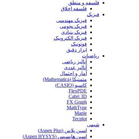
فلسفه و منطق
فلسفه اخلاق
فیزیک
فیزیک مهندسی
فیزیک نجومی
فیزیک بنیادی
فیزیک الکترونیک
فوتونیک
ابزار دقیق
ریاضیات
آنالیز ریاضی
آنالیز عددی
آمار و احتمال
متمتیکا (Mathematica)
کاسیو (CASIO)
FlexPDE
Cabri 3D
FX Graph
MathType
Maple
Tecplot
شیمی
اسپن پلاس (Aspen Plus)
اسپن هایسیس (Aspen HYSYS)