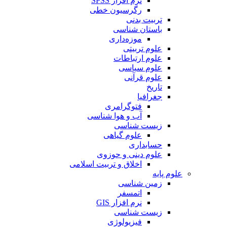
نرم افزار SPSS
رگرسیون خطی
تربیت بدنی
باستان شناسی
موزه‌داری
علوم تربیتی
علوم ارتباطات
علوم سیاسی
علوم قرآنی
تاریخ
جغرافیا
فتوگرامری
آب و هوا شناسی
زیست شناسی
علوم گیاهی
حسابداری
علوم دینی و حوزوی
اخلاق و تربیت اسلامی
علوم پایه
زمین شناسی
اتمسفر
نرم افزار GIS
زیست شناسی
فیزیولوژی