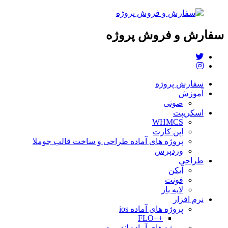
سفارش و فروش پروژه
سفارش پروژه
آموزش
صوتی
اسکریپت
WHMCS
اپن کارت
پروژه های آماده طراحی و ساخت قالب جوملا
وردپرس
طراحی
آیکن
فونت
لایه باز
نرم افزار
پروژه های آماده ios
++FLO
پروژه های آماده اندروید