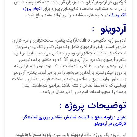
کارکتری در آردوینو
“برای شما عزیزان قرار داده شده که توضیحات آن
را در ادامه میتوانید مشاهده نمایید.این پروژه برای
انجام پروژه
امتیا
الکترونیک
در حوزه های مشابه نیز می تواند مفید واقع شود.
دیدگ
آردوینو
:
آردوینو (به انگلیسی: Arduino) یک پلتفرم سخت‌افزاری و نرم‌افزاری
متن‌باز است. پلتفرم آردوینو شامل یک میکروکنترلر تک‌بردی متن‌باز
است که قسمت سخت‌افزار آردوینو را تشکیل می‌دهد. علاوه بر این،
پلتفرم آردوینو یک نرم‌افزار آردوینو IDE که به منظور برنامه‌نویسی
برای بردهای آردوینو طراحی شده‌است و یک بوت لودر نرم‌افزاری که
بر روی میکروکنترلر بارگذاری می‌شود را در بر می‌گیرد. پلتفرم آردوینو
به منظور تولید سریع و ساده پروژه‌های سخت‌افزاری تعاملی و ساخت
وسایلی که با محیط تعامل داشته باشند طراحی شده‌است،البته
بردهای آردوینو اهداف آموزشی را نیز دنبال می‌کنند.
نقاط
توضیحات پروژه :
عنوان :
زاویه سنج با قابلیت نمایش مقادیر بر روی نمایشگر
نقاط
کارکتری در آردوینو
این پروژه یک پروژه آماده
آردوینو
با موضوع،
زاویه سنج با قابلیت