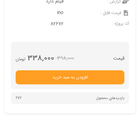
فیلم دارد
گزارش :
ino
فرمت فایل :
کد پروژه :
82672
338,000
398,000
تومان
افزودن به سبد خرید
بازدیدهای محصول
272