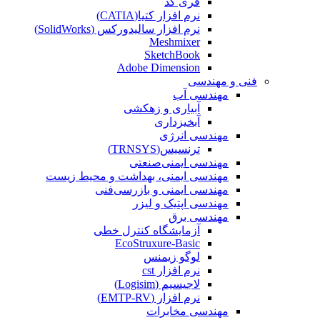
فری کد
نرم افزار کتیا(CATIA)
نرم افزار سالیدورکس (SolidWorks)
Meshmixer
SketchBook
Adobe Dimension
فنی و مهندسی
مهندسی آب
آبیاری و زهکشی
آبخیزداری
مهندسی انرژی
ترنسیس(TRNSYS)
مهندسی ایمنی‌صنعتی
مهندسی ایمنی، بهداشت و محیط زیست
مهندسی ایمنی‌ و‌ بازرسی‌فنی
مهندسی اپتیک و لیزر
مهندسی برق
آزمایشگاه کنترل خطی
EcoStruxure-Basic
لوگو زیمنس
نرم افزار cst
لاجیسیم (Logisim)
نرم افزار (EMTP-RV)
مهندسی مخابرات