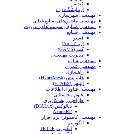
کیدنس
آزمایشگاه dsp
مهندسی شهرسازی
مهندسی ماشین‌های صنایع غذایی
مهندسی صنایع و سیستم‌های مدیریت
مهندسی صنایع
فستو
آرنا (Arena)
گمز (GAMS)
مدیریت مهندسی
مهندسی سازه
مهندسی عمران‌
راهسازی
هایپرمش (HyperMesh)
ایتبس (ETABS)
مهندسی فناوری اطلاعات
علوم محاسباتی
طراحی رابط کاربری
دیالوکس (DIALux)
Axure RP
مهندسی کامپیوتر- نرم افزار
الگوریتم
الگوریتم TF-lDF