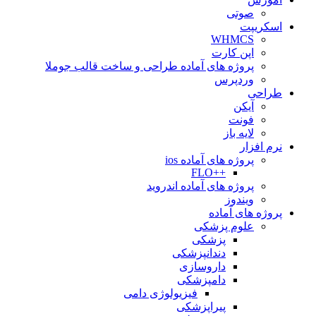
صوتی
اسکریپت
WHMCS
اپن کارت
پروژه های آماده طراحی و ساخت قالب جوملا
وردپرس
طراحی
آیکن
فونت
لایه باز
نرم افزار
پروژه های آماده ios
++FLO
پروژه های آماده اندروید
ویندوز
پروژه های آماده
علوم پزشکی
پزشکی
دندانپزشکی
داروسازی
دامپزشکی
فیزیولوژی دامی
پیراپزشکی