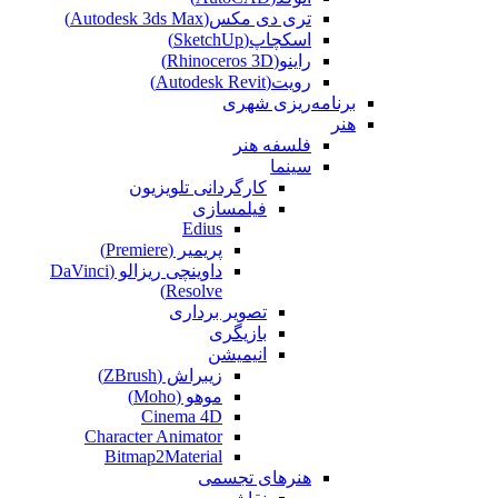
تری دی مکس(Autodesk 3ds Max)
اسکچاپ(SketchUp)
راینو(Rhinoceros 3D)
رویت(Autodesk Revit)
برنامه‌ریزی شهری
هنر
فلسفه هنر
سینما
کارگردانی تلویزیون
فیلمسازی
Edius
پریمیر (Premiere)
داوینچی ریزالو (DaVinci
Resolve)
تصویر برداری
بازیگری
انیمیشن
زیبراش (ZBrush)
موهو (Moho)
Cinema 4D
Character Animator
Bitmap2Material
هنرهای تجسمی