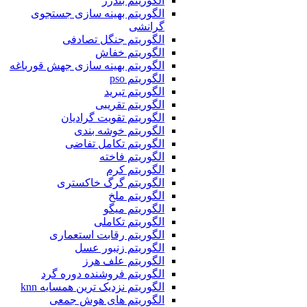
الگوریتم بندرز
الگوریتم بهینه سازی جستجوی
گرانشی
الگوریتم جنگل تصادفی
الگوریتم خفاش
الگوریتم بهینه سازی جهش قورباغه
الگوریتم pso
الگوریتم تبرید
الگوریتم تقریبی
الگوریتم تقویت گرادیان
الگوریتم خوشه بندی
الگوریتم تکامل تفاضی
الگوریتم فاخته
الگوریتم کرم
الگوریتم گرگ خاکستری
الگوریتم ملخ
الگوریتم میگو
الگوریتم تکاملی
الگوریتم رقابت استعماری
الگوریتم زنبور عسل
الگوریتم علف هرز
الگوریتم فروشنده دوره گرد
الگوریتم نزدیک ترین همسایه knn
الگوریتم های هوش جمعی