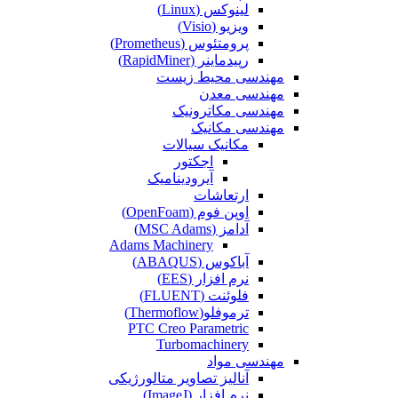
لینوکس (Linux)
ویزیو (Visio)
پرومتئوس (Prometheus)
رپیدماینر (RapidMiner)
مهندسی محیط زیست
مهندسی معدن
مهندسی مکاترونیک
مهندسی مکانیک
مکانیک سیالات
اجکتور
آیرودینامیک
ارتعاشات
اوپن فوم (OpenFoam)
آدامز (MSC Adams)
Adams Machinery
آباکوس (ABAQUS)
نرم افزار (EES)
فلوئنت (FLUENT)
ترموفلو(Thermoflow)
PTC Creo Parametric
Turbomachinery
مهندسی مواد
آنالیز تصاویر متالورژیکی
نرم افزار (ImageJ)