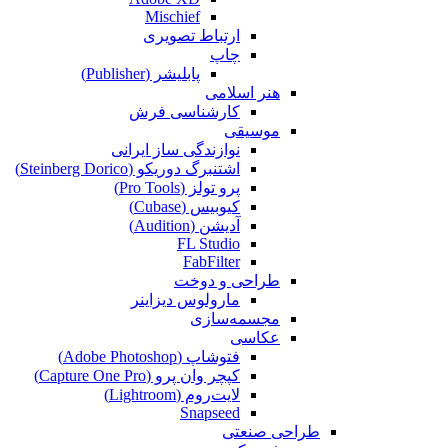
Mischief
ارتباط تصویری
چاپ
پابلیشر (Publisher)
هنر اسلامی
کارشناسی فرش
موسیقی
نوازندگی ساز ایرانی
اشتنبرگ دوریکو (Steinberg Dorico)
پرو تولز (Pro Tools)
کیوبیس (Cubase‎)
آدیشن (Audition)
FL Studio
FabFilter
طراحی و دوخت
مارولوس دیزاینر
مجسمه‌سازی‌
عکاسی
فتوشاپ (Adobe Photoshop)
کپچر وان پرو (Capture One Pro)
لایت‌روم (Lightroom)
Snapseed
طراحی صنعتی