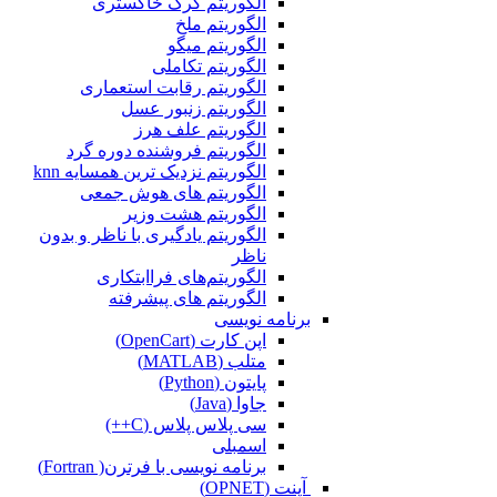
الگوریتم گرگ خاکستری
الگوریتم ملخ
الگوریتم میگو
الگوریتم تکاملی
الگوریتم رقابت استعماری
الگوریتم زنبور عسل
الگوریتم علف هرز
الگوریتم فروشنده دوره گرد
الگوریتم نزدیک ترین همسایه knn
الگوریتم های هوش جمعی
الگوریتم هشت وزیر
الگوریتم یادگیری با ناظر و بدون
ناظر
الگوریتم‌های فراابتکاری
الگوریتم های پیشرفته
برنامه نویسی
اپن کارت (OpenCart)
متلب (MATLAB)
پایتون (Python)
جاوا (Java)
سی پلاس پلاس (C++)
اسمبلی
برنامه نویسی با فرترن( Fortran)
آپنت (OPNET)