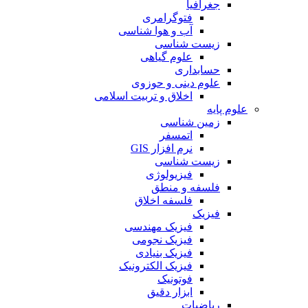
جغرافیا
فتوگرامری
آب و هوا شناسی
زیست شناسی
علوم گیاهی
حسابداری
علوم دینی و حوزوی
اخلاق و تربیت اسلامی
علوم پایه
زمین شناسی
اتمسفر
نرم افزار GIS
زیست شناسی
فیزیولوژی
فلسفه و منطق
فلسفه اخلاق
فیزیک
فیزیک مهندسی
فیزیک نجومی
فیزیک بنیادی
فیزیک الکترونیک
فوتونیک
ابزار دقیق
ریاضیات