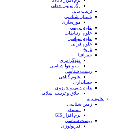
نرم افزار SPSS
رگرسیون خطی
تربیت بدنی
باستان شناسی
موزه‌داری
علوم تربیتی
علوم ارتباطات
علوم سیاسی
علوم قرآنی
تاریخ
جغرافیا
فتوگرامری
آب و هوا شناسی
زیست شناسی
علوم گیاهی
حسابداری
علوم دینی و حوزوی
اخلاق و تربیت اسلامی
علوم پایه
زمین شناسی
اتمسفر
نرم افزار GIS
زیست شناسی
فیزیولوژی