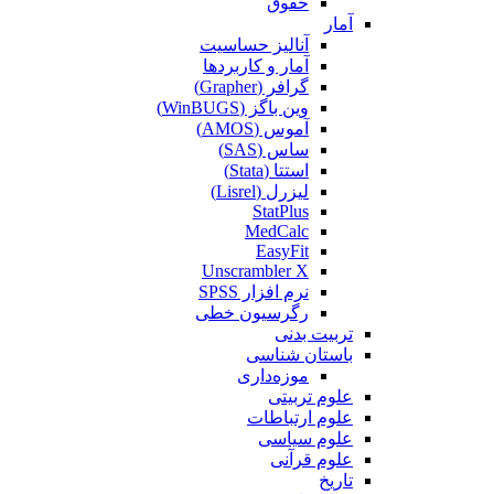
حقوق
آمار
آنالیز حساسیت
آمار و کاربردها
گرافر (Grapher)
وین باگز (WinBUGS)
آموس (AMOS)
ساس (SAS)
استتا (Stata)
لیزرل (Lisrel)
StatPlus
MedCalc
EasyFit
Unscrambler X
نرم افزار SPSS
رگرسیون خطی
تربیت بدنی
باستان شناسی
موزه‌داری
علوم تربیتی
علوم ارتباطات
علوم سیاسی
علوم قرآنی
تاریخ