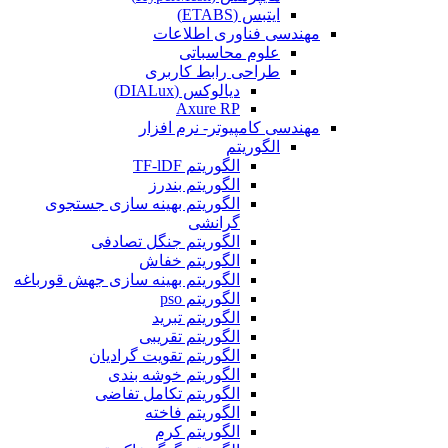
ایتبس (ETABS)
مهندسی فناوری اطلاعات
علوم محاسباتی
طراحی رابط کاربری
دیالوکس (DIALux)
Axure RP
مهندسی کامپیوتر- نرم افزار
الگوریتم
الگوریتم TF-lDF
الگوریتم بندرز
الگوریتم بهینه سازی جستجوی
گرانشی
الگوریتم جنگل تصادفی
الگوریتم خفاش
الگوریتم بهینه سازی جهش قورباغه
الگوریتم pso
الگوریتم تبرید
الگوریتم تقریبی
الگوریتم تقویت گرادیان
الگوریتم خوشه بندی
الگوریتم تکامل تفاضی
الگوریتم فاخته
الگوریتم کرم