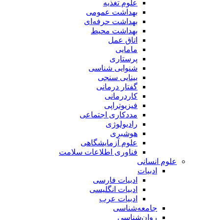
علوم تغذیه
بهداشت عمومی
بهداشت حرفه‌ای
بهداشت محیط
اتاق عمل
مامایی
پرستاری
شنوایی شناسی
بینایی سنجی
گفتار درمانی
کاردرمانی
فیزیوتراپی
مددکاری اجتماعی
رادیولوژی
هوشبری
علوم آزمایشگاهی
فناوری اطلاعات سلامت
علوم انسانی
ادبیات
ادبیات فارسی
ادبیات انگلیسی
ادبیات عرب
جامعه‌شناسی
روان‌شناسی