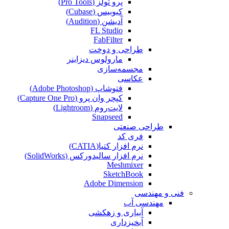
پرو تولز (Pro Tools)
کیوبیس (Cubase‎)
آدیشن (Audition)
FL Studio
FabFilter
طراحی و دوخت
مارولوس دیزاینر
مجسمه‌سازی‌
عکاسی
فتوشاپ (Adobe Photoshop)
کپچر وان پرو (Capture One Pro)
لایت‌روم (Lightroom)
Snapseed
طراحی صنعتی
فری کد
نرم افزار کتیا(CATIA)
نرم افزار سالیدورکس (SolidWorks)
Meshmixer
SketchBook
Adobe Dimension
فنی و مهندسی
مهندسی آب
آبیاری و زهکشی
آبخیزداری