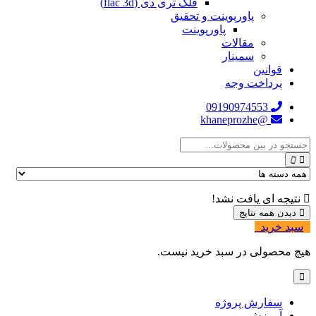
فلک تری دی (flac 3d)
پاورپوینت و تحقیق
پاورپوینت
مقالات
سمینار
قوانین
پرداخت وجه
09190974553
@khaneprozhe
نتیجه ای یافت نشد!
دیدن همه نتایج
سبد خرید
0
هیچ محصولی در سبد خرید نیست.
سفارش پروژه
آموزش