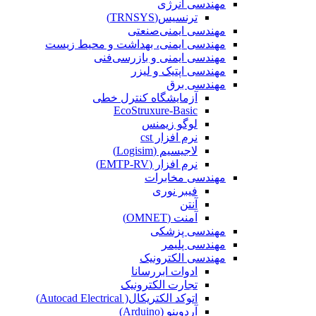
مهندسی انرژی
ترنسیس(TRNSYS)
مهندسی ایمنی‌صنعتی
مهندسی ایمنی، بهداشت و محیط زیست
مهندسی ایمنی‌ و‌ بازرسی‌فنی
مهندسی اپتیک و لیزر
مهندسی برق
آزمایشگاه کنترل خطی
EcoStruxure-Basic
لوگو زیمنس
نرم افزار cst
لاجیسیم (Logisim)
نرم افزار (EMTP-RV)
مهندسی مخابرات
فیبر نوری
آنتن
آمنت (OMNET)
مهندسی پزشکی
مهندسی پلیمر
مهندسی الکترونیک
ادوات ابررسانا
تجارت الکترونیک
اتوکد الکتریکال( Autocad Electrical)
آردوینو (Arduino)