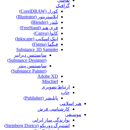
نقاشی‌
گرافیک
کورل (CorelDRAW)
ایلاستریتور (Illustrator)
بلندر (Blender)
فری هند (FreeHand)
کانوا (Canva)
اینک اسکیپ (Inkscape)
فیگما (Figma‎)
Substance 3D Sampler
سابستنس دیزاینر
(Substance Designer)
سابستنس پینتر
(Substance Painter)
Adobe XD
Mischief
ارتباط تصویری
چاپ
پابلیشر (Publisher)
هنر اسلامی
کارشناسی فرش
موسیقی
نوازندگی ساز ایرانی
اشتنبرگ دوریکو (Steinberg Dorico)