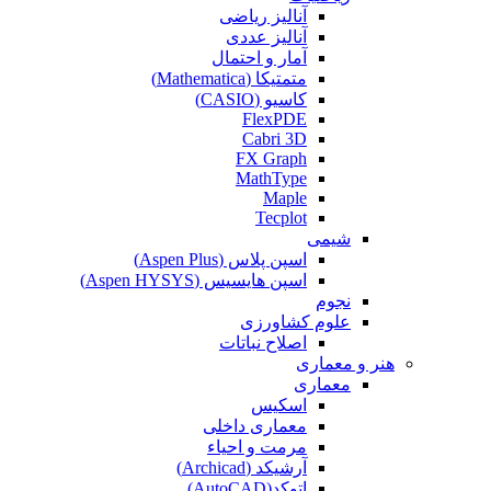
آنالیز ریاضی
آنالیز عددی
آمار و احتمال
متمتیکا (Mathematica)
کاسیو (CASIO)
FlexPDE
Cabri 3D
FX Graph
MathType
Maple
Tecplot
شیمی
اسپن پلاس (Aspen Plus)
اسپن هایسیس (Aspen HYSYS)
نجوم
علوم کشاورزی
اصلاح نباتات
هنر و معماری
معماری
اسکیس
معماری داخلی
مرمت و احیاء
آرشیکد (Archicad)
اتوکد(AutoCAD)