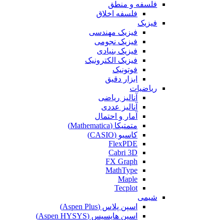
فلسفه و منطق
فلسفه اخلاق
فیزیک
فیزیک مهندسی
فیزیک نجومی
فیزیک بنیادی
فیزیک الکترونیک
فوتونیک
ابزار دقیق
ریاضیات
آنالیز ریاضی
آنالیز عددی
آمار و احتمال
متمتیکا (Mathematica)
کاسیو (CASIO)
FlexPDE
Cabri 3D
FX Graph
MathType
Maple
Tecplot
شیمی
اسپن پلاس (Aspen Plus)
اسپن هایسیس (Aspen HYSYS)