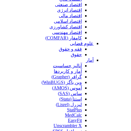
اقتصاد صنعتی
اقتصاد انرژی
اقتصاد مالی
اقتصاد اسلامی
اقتصاد کشاورزی
اقتصاد مهندسی
کامفار (COMFAR)
علوم قضایی
فقه و حقوق
حقوق
آمار
آنالیز حساسیت
آمار و کاربردها
گرافر (Grapher)
وین باگز (WinBUGS)
آموس (AMOS)
ساس (SAS)
استتا (Stata)
لیزرل (Lisrel)
StatPlus
MedCalc
EasyFit
Unscrambler X