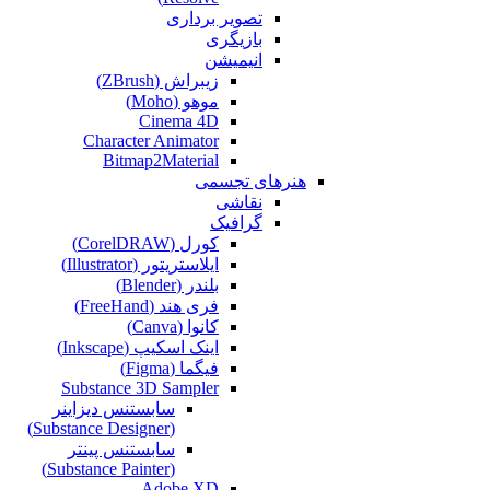
تصویر برداری
بازیگری
انیمیشن
زیبراش (ZBrush)
موهو (Moho)
Cinema 4D
Character Animator
Bitmap2Material
هنرهای تجسمی
نقاشی‌
گرافیک
کورل (CorelDRAW)
ایلاستریتور (Illustrator)
بلندر (Blender)
فری هند (FreeHand)
کانوا (Canva)
اینک اسکیپ (Inkscape)
فیگما (Figma‎)
Substance 3D Sampler
سابستنس دیزاینر
(Substance Designer)
سابستنس پینتر
(Substance Painter)
Adobe XD