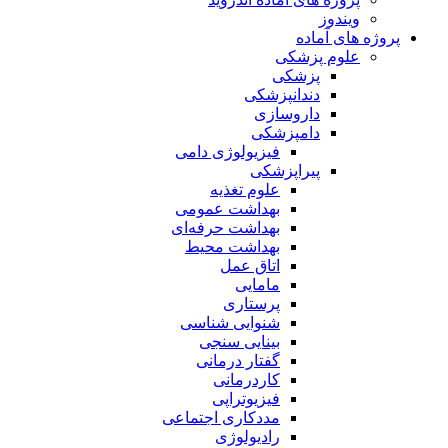
ویندوز
پروژه های آماده
علوم پزشکی
پزشکی
دندانپزشکی
داروسازی
دامپزشکی
فیزیولوژی دامی
پیراپزشکی
علوم تغذیه
بهداشت عمومی
بهداشت حرفه‌ای
بهداشت محیط
اتاق عمل
مامایی
پرستاری
شنوایی شناسی
بینایی سنجی
گفتار درمانی
کاردرمانی
فیزیوتراپی
مددکاری اجتماعی
رادیولوژی