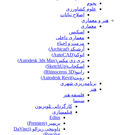
نجوم
علوم کشاورزی
اصلاح نباتات
هنر و معماری
معماری
اسکیس
معماری داخلی
مرمت و احیاء
آرشیکد (Archicad)
اتوکد(AutoCAD)
تری دی مکس(Autodesk 3ds Max)
اسکچاپ(SketchUp)
راینو(Rhinoceros 3D)
رویت(Autodesk Revit)
برنامه‌ریزی شهری
هنر
فلسفه هنر
سینما
کارگردانی تلویزیون
فیلمسازی
Edius
پریمیر (Premiere)
داوینچی ریزالو (DaVinci
Resolve)