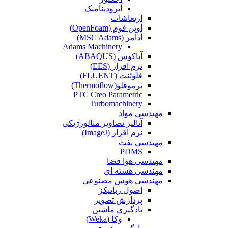
آیرودینامیک
ارتعاشات
اوپن فوم (OpenFoam)
آدامز (MSC Adams)
Adams Machinery
آباکوس (ABAQUS)
نرم افزار (EES)
فلوئنت (FLUENT)
ترموفلو(Thermoflow)
PTC Creo Parametric
Turbomachinery
مهندسی مواد
آنالیز تصاویر متالورژیکی
نرم افزار (ImageJ)
مهندسی نفت
PDMS
مهندسی هوا فضا
مهندسی هسته ای
مهندسی هوش مصنوعی
اصول رباتیکز
پردازش تصویر
یادگیری ماشین
وکا (Weka)