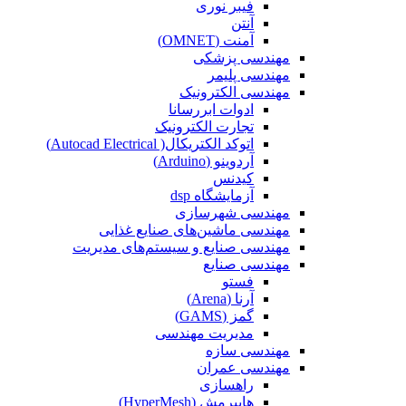
فیبر نوری
آنتن
آمنت (OMNET)
مهندسی پزشکی
مهندسی پلیمر
مهندسی الکترونیک
ادوات ابررسانا
تجارت الکترونیک
اتوکد الکتریکال( Autocad Electrical)
آردوینو (Arduino)
کیدنس
آزمایشگاه dsp
مهندسی شهرسازی
مهندسی ماشین‌های صنایع غذایی
مهندسی صنایع و سیستم‌های مدیریت
مهندسی صنایع
فستو
آرنا (Arena)
گمز (GAMS)
مدیریت مهندسی
مهندسی سازه
مهندسی عمران‌
راهسازی
هایپرمش (HyperMesh)