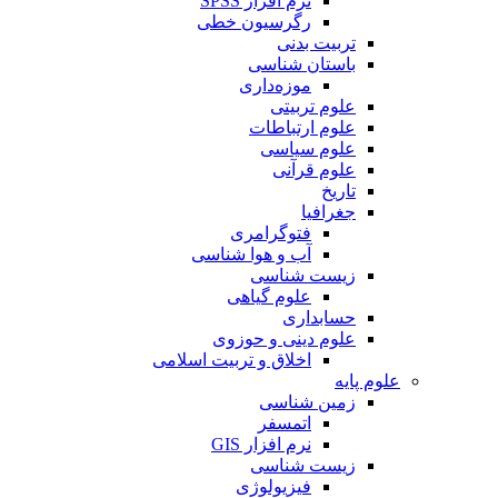
نرم افزار SPSS
رگرسیون خطی
تربیت بدنی
باستان شناسی
موزه‌داری
علوم تربیتی
علوم ارتباطات
علوم سیاسی
علوم قرآنی
تاریخ
جغرافیا
فتوگرامری
آب و هوا شناسی
زیست شناسی
علوم گیاهی
حسابداری
علوم دینی و حوزوی
اخلاق و تربیت اسلامی
علوم پایه
زمین شناسی
اتمسفر
نرم افزار GIS
زیست شناسی
فیزیولوژی