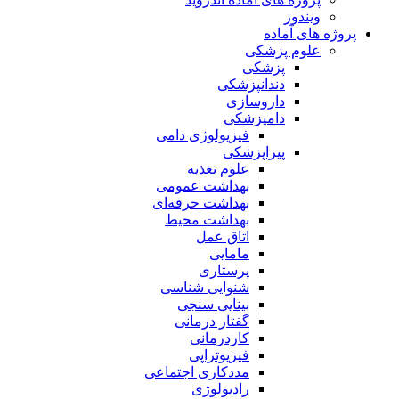
ویندوز
پروژه های آماده
علوم پزشکی
پزشکی
دندانپزشکی
داروسازی
دامپزشکی
فیزیولوژی دامی
پیراپزشکی
علوم تغذیه
بهداشت عمومی
بهداشت حرفه‌ای
بهداشت محیط
اتاق عمل
مامایی
پرستاری
شنوایی شناسی
بینایی سنجی
گفتار درمانی
کاردرمانی
فیزیوتراپی
مددکاری اجتماعی
رادیولوژی