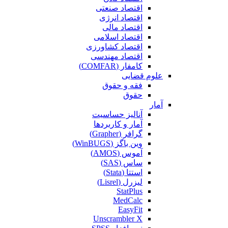
اقتصاد صنعتی
اقتصاد انرژی
اقتصاد مالی
اقتصاد اسلامی
اقتصاد کشاورزی
اقتصاد مهندسی
کامفار (COMFAR)
علوم قضایی
فقه و حقوق
حقوق
آمار
آنالیز حساسیت
آمار و کاربردها
گرافر (Grapher)
وین باگز (WinBUGS)
آموس (AMOS)
ساس (SAS)
استتا (Stata)
لیزرل (Lisrel)
StatPlus
MedCalc
EasyFit
Unscrambler X