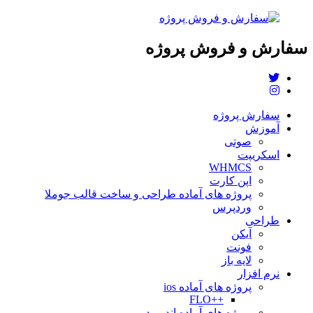
سفارش و فروش پروژه
سفارش پروژه
آموزش
صوتی
اسکریپت
WHMCS
اپن کارت
پروژه های آماده طراحی و ساخت قالب جوملا
وردپرس
طراحی
آیکن
فونت
لایه باز
نرم افزار
پروژه های آماده ios
++FLO
پروژه های آماده اندروید