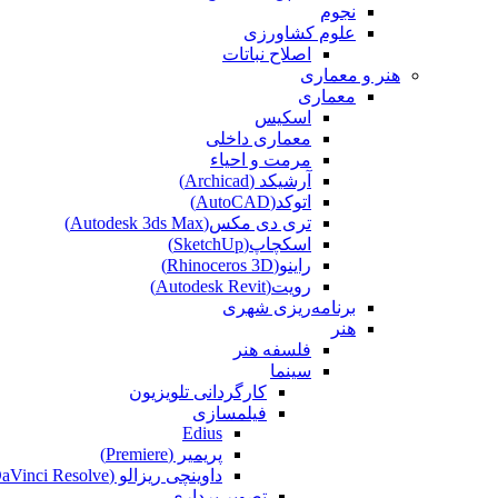
نجوم
علوم کشاورزی
اصلاح نباتات
هنر و معماری
معماری
اسکیس
معماری داخلی
مرمت و احیاء
آرشیکد (Archicad)
اتوکد(AutoCAD)
تری دی مکس(Autodesk 3ds Max)
اسکچاپ(SketchUp)
راینو(Rhinoceros 3D)
رویت(Autodesk Revit)
برنامه‌ریزی شهری
هنر
فلسفه هنر
سینما
کارگردانی تلویزیون
فیلمسازی
Edius
پریمیر (Premiere)
داوینچی ریزالو (DaVinci Resolve)
تصویر برداری