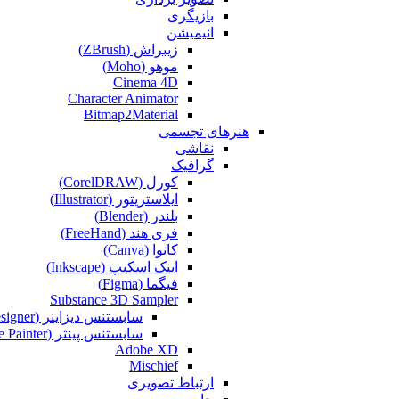
بازیگری
انیمیشن
زیبراش (ZBrush)
موهو (Moho)
Cinema 4D
Character Animator
Bitmap2Material
هنرهای تجسمی
نقاشی‌
گرافیک
کورل (CorelDRAW)
ایلاستریتور (Illustrator)
بلندر (Blender)
فری هند (FreeHand)
کانوا (Canva)
اینک اسکیپ (Inkscape)
فیگما (Figma‎)
Substance 3D Sampler
سابستنس دیزاینر (Substance Designer)
سابستنس پینتر (Substance Painter)
Adobe XD
Mischief
ارتباط تصویری