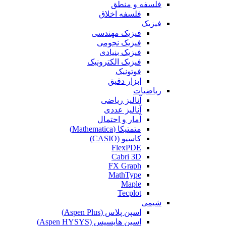
فلسفه و منطق
فلسفه اخلاق
فیزیک
فیزیک مهندسی
فیزیک نجومی
فیزیک بنیادی
فیزیک الکترونیک
فوتونیک
ابزار دقیق
ریاضیات
آنالیز ریاضی
آنالیز عددی
آمار و احتمال
متمتیکا (Mathematica)
کاسیو (CASIO)
FlexPDE
Cabri 3D
FX Graph
MathType
Maple
Tecplot
شیمی
اسپن پلاس (Aspen Plus)
اسپن هایسیس (Aspen HYSYS)