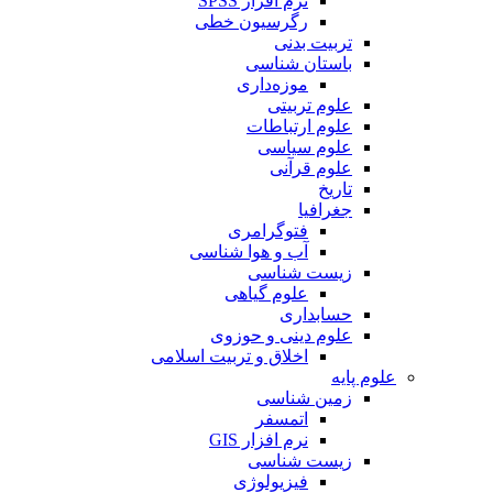
نرم افزار SPSS
رگرسیون خطی
تربیت بدنی
باستان شناسی
موزه‌داری
علوم تربیتی
علوم ارتباطات
علوم سیاسی
علوم قرآنی
تاریخ
جغرافیا
فتوگرامری
آب و هوا شناسی
زیست شناسی
علوم گیاهی
حسابداری
علوم دینی و حوزوی
اخلاق و تربیت اسلامی
علوم پایه
زمین شناسی
اتمسفر
نرم افزار GIS
زیست شناسی
فیزیولوژی