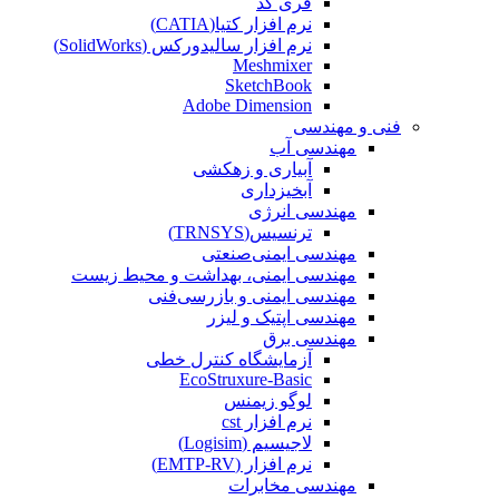
فری کد
نرم افزار کتیا(CATIA)
نرم افزار سالیدورکس (SolidWorks)
Meshmixer
SketchBook
Adobe Dimension
فنی و مهندسی
مهندسی آب
آبیاری و زهکشی
آبخیزداری
مهندسی انرژی
ترنسیس(TRNSYS)
مهندسی ایمنی‌صنعتی
مهندسی ایمنی، بهداشت و محیط زیست
مهندسی ایمنی‌ و‌ بازرسی‌فنی
مهندسی اپتیک و لیزر
مهندسی برق
آزمایشگاه کنترل خطی
EcoStruxure-Basic
لوگو زیمنس
نرم افزار cst
لاجیسیم (Logisim)
نرم افزار (EMTP-RV)
مهندسی مخابرات