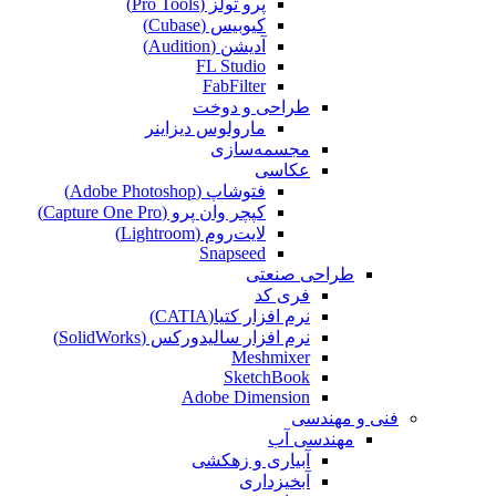
پرو تولز (Pro Tools)
کیوبیس (Cubase‎)
آدیشن (Audition)
FL Studio
FabFilter
طراحی و دوخت
مارولوس دیزاینر
مجسمه‌سازی‌
عکاسی
فتوشاپ (Adobe Photoshop)
کپچر وان پرو (Capture One Pro)
لایت‌روم (Lightroom)
Snapseed
طراحی صنعتی
فری کد
نرم افزار کتیا(CATIA)
نرم افزار سالیدورکس (SolidWorks)
Meshmixer
SketchBook
Adobe Dimension
فنی و مهندسی
مهندسی آب
آبیاری و زهکشی
آبخیزداری