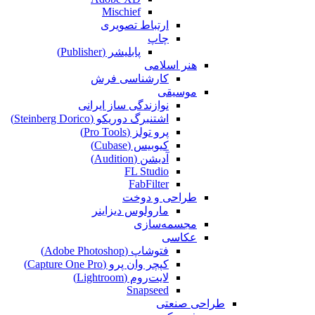
Mischief
ارتباط تصویری
چاپ
پابلیشر (Publisher)
هنر اسلامی
کارشناسی فرش
موسیقی
نوازندگی ساز ایرانی
اشتنبرگ دوریکو (Steinberg Dorico)
پرو تولز (Pro Tools)
کیوبیس (Cubase‎)
آدیشن (Audition)
FL Studio
FabFilter
طراحی و دوخت
مارولوس دیزاینر
مجسمه‌سازی‌
عکاسی
فتوشاپ (Adobe Photoshop)
کپچر وان پرو (Capture One Pro)
لایت‌روم (Lightroom)
Snapseed
طراحی صنعتی