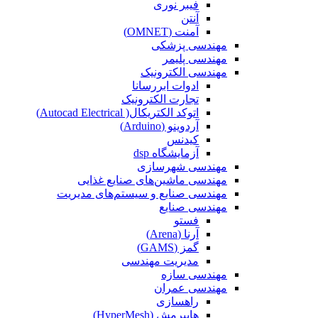
فیبر نوری
آنتن
آمنت (OMNET)
مهندسی پزشکی
مهندسی پلیمر
مهندسی الکترونیک
ادوات ابررسانا
تجارت الکترونیک
اتوکد الکتریکال( Autocad Electrical)
آردوینو (Arduino)
کیدنس
آزمایشگاه dsp
مهندسی شهرسازی
مهندسی ماشین‌های صنایع غذایی
مهندسی صنایع و سیستم‌های مدیریت
مهندسی صنایع
فستو
آرنا (Arena)
گمز (GAMS)
مدیریت مهندسی
مهندسی سازه
مهندسی عمران‌
راهسازی
هایپرمش (HyperMesh)