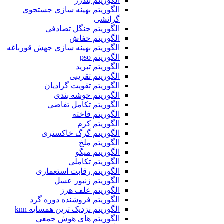
الگوریتم بندرز
الگوریتم بهینه سازی جستجوی
گرانشی
الگوریتم جنگل تصادفی
الگوریتم خفاش
الگوریتم بهینه سازی جهش قورباغه
الگوریتم pso
الگوریتم تبرید
الگوریتم تقریبی
الگوریتم تقویت گرادیان
الگوریتم خوشه بندی
الگوریتم تکامل تفاضی
الگوریتم فاخته
الگوریتم کرم
الگوریتم گرگ خاکستری
الگوریتم ملخ
الگوریتم میگو
الگوریتم تکاملی
الگوریتم رقابت استعماری
الگوریتم زنبور عسل
الگوریتم علف هرز
الگوریتم فروشنده دوره گرد
الگوریتم نزدیک ترین همسایه knn
الگوریتم های هوش جمعی