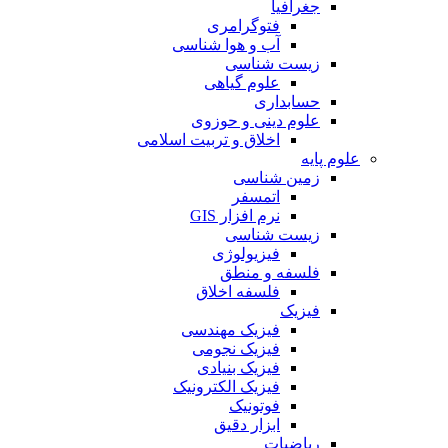
جغرافیا
فتوگرامری
آب و هوا شناسی
زیست شناسی
علوم گیاهی
حسابداری
علوم دینی و حوزوی
اخلاق و تربیت اسلامی
علوم پایه
زمین شناسی
اتمسفر
نرم افزار GIS
زیست شناسی
فیزیولوژی
فلسفه و منطق
فلسفه اخلاق
فیزیک
فیزیک مهندسی
فیزیک نجومی
فیزیک بنیادی
فیزیک الکترونیک
فوتونیک
ابزار دقیق
ریاضیات