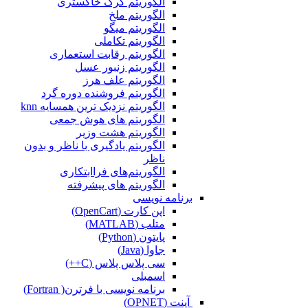
الگوریتم گرگ خاکستری
الگوریتم ملخ
الگوریتم میگو
الگوریتم تکاملی
الگوریتم رقابت استعماری
الگوریتم زنبور عسل
الگوریتم علف هرز
الگوریتم فروشنده دوره گرد
الگوریتم نزدیک ترین همسایه knn
الگوریتم های هوش جمعی
الگوریتم هشت وزیر
الگوریتم یادگیری با ناظر و بدون
ناظر
الگوریتم‌های فراابتکاری
الگوریتم های پیشرفته
برنامه نویسی
اپن کارت (OpenCart)
متلب (MATLAB)
پایتون (Python)
جاوا (Java)
سی پلاس پلاس (C++)
اسمبلی
برنامه نویسی با فرترن( Fortran)
آپنت (OPNET)