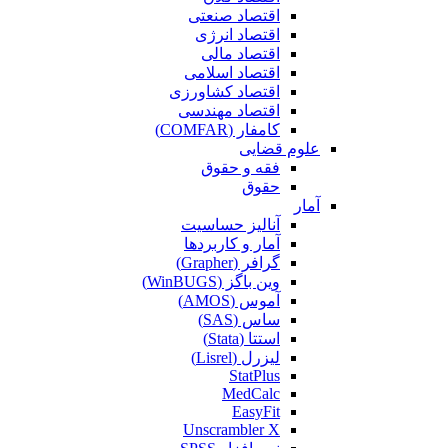
اقتصاد صنعتی
اقتصاد انرژی
اقتصاد مالی
اقتصاد اسلامی
اقتصاد کشاورزی
اقتصاد مهندسی
کامفار (COMFAR)
علوم قضایی
فقه و حقوق
حقوق
آمار
آنالیز حساسیت
آمار و کاربردها
گرافر (Grapher)
وین باگز (WinBUGS)
آموس (AMOS)
ساس (SAS)
استتا (Stata)
لیزرل (Lisrel)
StatPlus
MedCalc
EasyFit
Unscrambler X