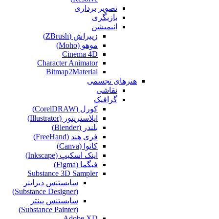
تصویر برداری
بازیگری
انیمیشن
زیبراش (ZBrush)
موهو (Moho)
Cinema 4D
Character Animator
Bitmap2Material
هنرهای تجسمی
نقاشی‌
گرافیک
کورل (CorelDRAW)
ایلاستریتور (Illustrator)
بلندر (Blender)
فری هند (FreeHand)
کانوا (Canva)
اینک اسکیپ (Inkscape)
فیگما (Figma‎)
Substance 3D Sampler
سابستنس دیزاینر
(Substance Designer)
سابستنس پینتر
(Substance Painter)
Adobe XD