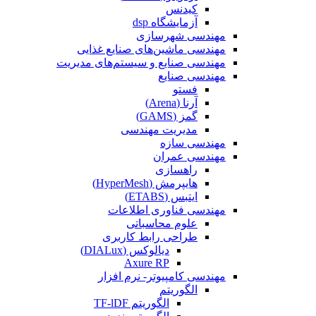
کیدنس
آزمایشگاه dsp
مهندسی شهرسازی
مهندسی ماشین‌های صنایع غذایی
مهندسی صنایع و سیستم‌های مدیریت
مهندسی صنایع
فستو
آرنا (Arena)
گمز (GAMS)
مدیریت مهندسی
مهندسی سازه
مهندسی عمران‌
راهسازی
هایپرمش (HyperMesh)
ایتبس (ETABS)
مهندسی فناوری اطلاعات
علوم محاسباتی
طراحی رابط کاربری
دیالوکس (DIALux)
Axure RP
مهندسی کامپیوتر- نرم افزار
الگوریتم
الگوریتم TF-lDF