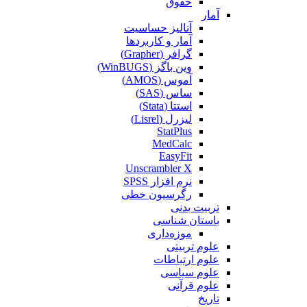
حقوق
آمار
آنالیز حساسیت
آمار و کاربردها
گرافر (Grapher)
وین باگز (WinBUGS)
آموس (AMOS)
ساس (SAS)
استتا (Stata)
لیزرل (Lisrel)
StatPlus
MedCalc
EasyFit
Unscrambler X
نرم افزار SPSS
رگرسیون خطی
تربیت بدنی
باستان شناسی
موزه‌داری
علوم تربیتی
علوم ارتباطات
علوم سیاسی
علوم قرآنی
تاریخ