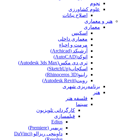
نجوم
علوم کشاورزی
اصلاح نباتات
هنر و معماری
معماری
اسکیس
معماری داخلی
مرمت و احیاء
آرشیکد (Archicad)
اتوکد(AutoCAD)
تری دی مکس(Autodesk 3ds Max)
اسکچاپ(SketchUp)
راینو(Rhinoceros 3D)
رویت(Autodesk Revit)
برنامه‌ریزی شهری
هنر
فلسفه هنر
سینما
کارگردانی تلویزیون
فیلمسازی
Edius
پریمیر (Premiere)
داوینچی ریزالو (DaVinci
Resolve)