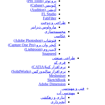
پرو تولز (Pro Tools)
کیوبیس (Cubase‎)
آدیشن (Audition)
FL Studio
FabFilter
طراحی و دوخت
مارولوس دیزاینر
مجسمه‌سازی‌
عکاسی
فتوشاپ (Adobe Photoshop)
کپچر وان پرو (Capture One Pro)
لایت‌روم (Lightroom)
Snapseed
طراحی صنعتی
فری کد
نرم افزار کتیا(CATIA)
نرم افزار سالیدورکس (SolidWorks)
Meshmixer
SketchBook
Adobe Dimension
فنی و مهندسی
مهندسی آب
آبیاری و زهکشی
آبخیزداری