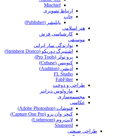
Mischief
ارتباط تصویری
چاپ
پابلیشر (Publisher)
هنر اسلامی
کارشناسی فرش
موسیقی
نوازندگی ساز ایرانی
اشتنبرگ دوریکو (Steinberg Dorico)
پرو تولز (Pro Tools)
کیوبیس (Cubase‎)
آدیشن (Audition)
FL Studio
FabFilter
طراحی و دوخت
مارولوس دیزاینر
مجسمه‌سازی‌
عکاسی
فتوشاپ (Adobe Photoshop)
کپچر وان پرو (Capture One Pro)
لایت‌روم (Lightroom)
Snapseed
طراحی صنعتی