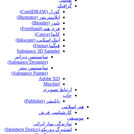
نقاشی‌
گرافیک
کورل (CorelDRAW)
ایلاستریتور (Illustrator)
بلندر (Blender)
فری هند (FreeHand)
کانوا (Canva)
اینک اسکیپ (Inkscape)
فیگما (Figma‎)
Substance 3D Sampler
سابستنس دیزاینر
(Substance Designer)
سابستنس پینتر
(Substance Painter)
Adobe XD
Mischief
ارتباط تصویری
چاپ
پابلیشر (Publisher)
هنر اسلامی
کارشناسی فرش
موسیقی
نوازندگی ساز ایرانی
اشتنبرگ دوریکو (Steinberg Dorico)