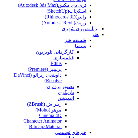
تری دی مکس(Autodesk 3ds Max)
اسکچاپ(SketchUp)
راینو(Rhinoceros 3D)
رویت(Autodesk Revit)
برنامه‌ریزی شهری
هنر
فلسفه هنر
سینما
کارگردانی تلویزیون
فیلمسازی
Edius
پریمیر (Premiere)
داوینچی ریزالو (DaVinci
Resolve)
تصویر برداری
بازیگری
انیمیشن
زیبراش (ZBrush)
موهو (Moho)
Cinema 4D
Character Animator
Bitmap2Material
هنرهای تجسمی