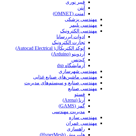
فیبر نوری
آنتن
آمنت (OMNET)
مهندسی پزشکی
مهندسی پلیمر
مهندسی الکترونیک
ادوات ابررسانا
تجارت الکترونیک
اتوکد الکتریکال( Autocad Electrical)
آردوینو (Arduino)
کیدنس
آزمایشگاه dsp
مهندسی شهرسازی
مهندسی ماشین‌های صنایع غذایی
مهندسی صنایع و سیستم‌های مدیریت
مهندسی صنایع
فستو
آرنا (Arena)
گمز (GAMS)
مدیریت مهندسی
مهندسی سازه
مهندسی عمران‌
راهسازی
هایپرمش (HyperMesh)