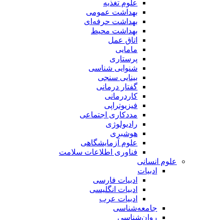
علوم تغذیه
بهداشت عمومی
بهداشت حرفه‌ای
بهداشت محیط
اتاق عمل
مامایی
پرستاری
شنوایی شناسی
بینایی سنجی
گفتار درمانی
کاردرمانی
فیزیوتراپی
مددکاری اجتماعی
رادیولوژی
هوشبری
علوم آزمایشگاهی
فناوری اطلاعات سلامت
علوم انسانی
ادبیات
ادبیات فارسی
ادبیات انگلیسی
ادبیات عرب
جامعه‌شناسی
روان‌شناسی