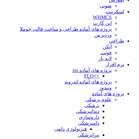
صوتی
اسکریپت
WHMCS
اپن کارت
پروژه های آماده طراحی و ساخت قالب جوملا
وردپرس
طراحی
آیکن
فونت
لایه باز
نرم افزار
پروژه های آماده ios
++FLO
پروژه های آماده اندروید
ویندوز
پروژه های آماده
علوم پزشکی
پزشکی
دندانپزشکی
داروسازی
دامپزشکی
فیزیولوژی دامی
پیراپزشکی