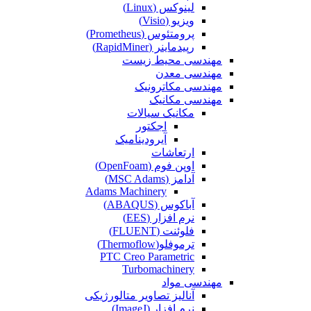
لینوکس (Linux)
ویزیو (Visio)
پرومتئوس (Prometheus)
رپیدماینر (RapidMiner)
مهندسی محیط زیست
مهندسی معدن
مهندسی مکاترونیک
مهندسی مکانیک
مکانیک سیالات
اجکتور
آیرودینامیک
ارتعاشات
اوپن فوم (OpenFoam)
آدامز (MSC Adams)
Adams Machinery
آباکوس (ABAQUS)
نرم افزار (EES)
فلوئنت (FLUENT)
ترموفلو(Thermoflow)
PTC Creo Parametric
Turbomachinery
مهندسی مواد
آنالیز تصاویر متالورژیکی
نرم افزار (ImageJ)