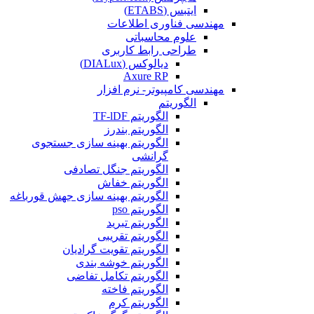
ایتبس (ETABS)
مهندسی فناوری اطلاعات
علوم محاسباتی
طراحی رابط کاربری
دیالوکس (DIALux)
Axure RP
مهندسی کامپیوتر- نرم افزار
الگوریتم
الگوریتم TF-lDF
الگوریتم بندرز
الگوریتم بهینه سازی جستجوی
گرانشی
الگوریتم جنگل تصادفی
الگوریتم خفاش
الگوریتم بهینه سازی جهش قورباغه
الگوریتم pso
الگوریتم تبرید
الگوریتم تقریبی
الگوریتم تقویت گرادیان
الگوریتم خوشه بندی
الگوریتم تکامل تفاضی
الگوریتم فاخته
الگوریتم کرم