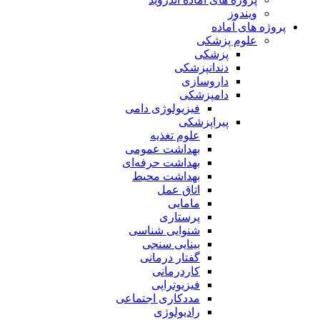
ویندوز
پروژه های آماده
علوم پزشکی
پزشکی
دندانپزشکی
داروسازی
دامپزشکی
فیزیولوژی دامی
پیراپزشکی
علوم تغذیه
بهداشت عمومی
بهداشت حرفه‌ای
بهداشت محیط
اتاق عمل
مامایی
پرستاری
شنوایی شناسی
بینایی سنجی
گفتار درمانی
کاردرمانی
فیزیوتراپی
مددکاری اجتماعی
رادیولوژی