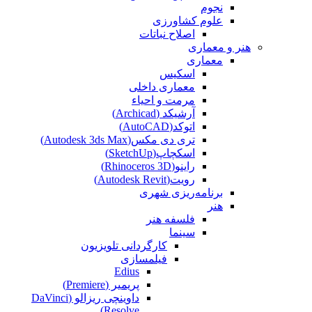
نجوم
علوم کشاورزی
اصلاح نباتات
هنر و معماری
معماری
اسکیس
معماری داخلی
مرمت و احیاء
آرشیکد (Archicad)
اتوکد(AutoCAD)
تری دی مکس(Autodesk 3ds Max)
اسکچاپ(SketchUp)
راینو(Rhinoceros 3D)
رویت(Autodesk Revit)
برنامه‌ریزی شهری
هنر
فلسفه هنر
سینما
کارگردانی تلویزیون
فیلمسازی
Edius
پریمیر (Premiere)
داوینچی ریزالو (DaVinci
Resolve)