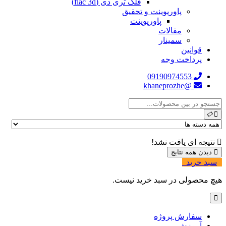
فلک تری دی (flac 3d)
پاورپوینت و تحقیق
پاورپوینت
مقالات
سمینار
قوانین
پرداخت وجه
09190974553
@khaneprozhe
نتیجه ای یافت نشد!
دیدن همه نتایج
سبد خرید
0
هیچ محصولی در سبد خرید نیست.
سفارش پروژه
آموزش