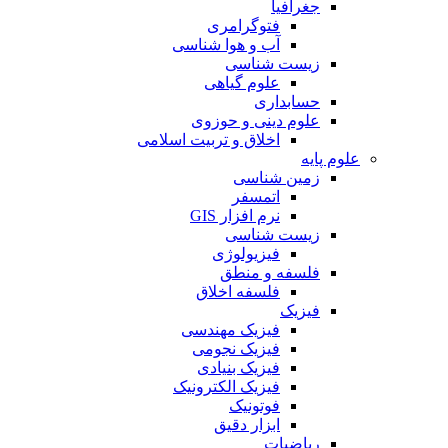
جغرافیا
فتوگرامری
آب و هوا شناسی
زیست شناسی
علوم گیاهی
حسابداری
علوم دینی و حوزوی
اخلاق و تربیت اسلامی
علوم پایه
زمین شناسی
اتمسفر
نرم افزار GIS
زیست شناسی
فیزیولوژی
فلسفه و منطق
فلسفه اخلاق
فیزیک
فیزیک مهندسی
فیزیک نجومی
فیزیک بنیادی
فیزیک الکترونیک
فوتونیک
ابزار دقیق
ریاضیات