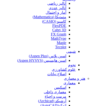
آنالیز ریاضی
آنالیز عددی
آمار و احتمال
متمتیکا (Mathematica)
کاسیو (CASIO)
FlexPDE
Cabri 3D
FX Graph
MathType
Maple
Tecplot
شیمی
اسپن پلاس (Aspen Plus)
اسپن هایسیس (Aspen HYSYS)
نجوم
علوم کشاورزی
اصلاح نباتات
هنر و معماری
معماری
اسکیس
معماری داخلی
مرمت و احیاء
آرشیکد (Archicad)
اتوکد(AutoCAD)