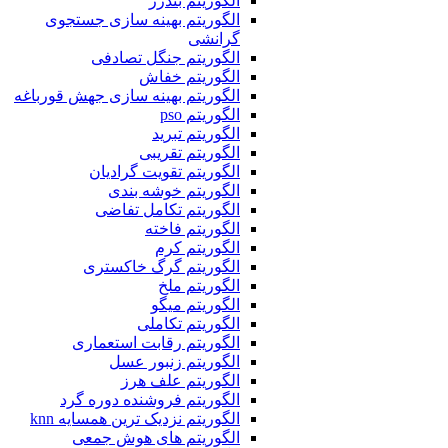
الگوریتم بندرز
الگوریتم بهینه سازی جستجوی
گرانشی
الگوریتم جنگل تصادفی
الگوریتم خفاش
الگوریتم بهینه سازی جهش قورباغه
الگوریتم pso
الگوریتم تبرید
الگوریتم تقریبی
الگوریتم تقویت گرادیان
الگوریتم خوشه بندی
الگوریتم تکامل تفاضی
الگوریتم فاخته
الگوریتم کرم
الگوریتم گرگ خاکستری
الگوریتم ملخ
الگوریتم میگو
الگوریتم تکاملی
الگوریتم رقابت استعماری
الگوریتم زنبور عسل
الگوریتم علف هرز
الگوریتم فروشنده دوره گرد
الگوریتم نزدیک ترین همسایه knn
الگوریتم های هوش جمعی