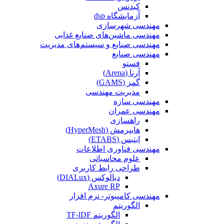
کیدنس
آزمایشگاه dsp
مهندسی شهرسازی
مهندسی ماشین‌های صنایع غذایی
مهندسی صنایع و سیستم‌های مدیریت
مهندسی صنایع
فستو
آرنا (Arena)
گمز (GAMS)
مدیریت مهندسی
مهندسی سازه
مهندسی عمران‌
راهسازی
هایپرمش (HyperMesh)
ایتبس (ETABS)
مهندسی فناوری اطلاعات
علوم محاسباتی
طراحی رابط کاربری
دیالوکس (DIALux)
Axure RP
مهندسی کامپیوتر- نرم افزار
الگوریتم
الگوریتم TF-lDF