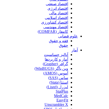
اقتصاد صنعتی
اقتصاد انرژی
اقتصاد مالی
اقتصاد اسلامی
اقتصاد کشاورزی
اقتصاد مهندسی
کامفار (COMFAR)
علوم قضایی
فقه و حقوق
حقوق
آمار
آنالیز حساسیت
آمار و کاربردها
گرافر (Grapher)
وین باگز (WinBUGS)
آموس (AMOS)
ساس (SAS)
استتا (Stata)
لیزرل (Lisrel)
StatPlus
MedCalc
EasyFit
Unscrambler X