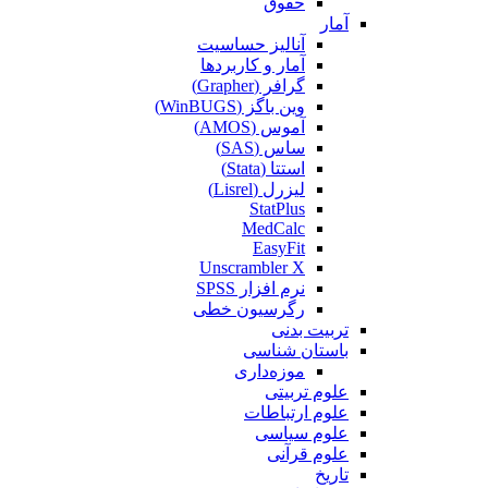
حقوق
آمار
آنالیز حساسیت
آمار و کاربردها
گرافر (Grapher)
وین باگز (WinBUGS)
آموس (AMOS)
ساس (SAS)
استتا (Stata)
لیزرل (Lisrel)
StatPlus
MedCalc
EasyFit
Unscrambler X
نرم افزار SPSS
رگرسیون خطی
تربیت بدنی
باستان شناسی
موزه‌داری
علوم تربیتی
علوم ارتباطات
علوم سیاسی
علوم قرآنی
تاریخ