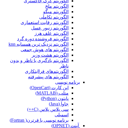
الگوریتم گرگ خاکستری
الگوریتم ملخ
الگوریتم میگو
الگوریتم تکاملی
الگوریتم رقابت استعماری
الگوریتم زنبور عسل
الگوریتم علف هرز
الگوریتم فروشنده دوره گرد
الگوریتم نزدیک ترین همسایه knn
الگوریتم های هوش جمعی
الگوریتم هشت وزیر
الگوریتم یادگیری با ناظر و بدون
ناظر
الگوریتم‌های فراابتکاری
الگوریتم های پیشرفته
برنامه نویسی
اپن کارت (OpenCart)
متلب (MATLAB)
پایتون (Python)
جاوا (Java)
سی پلاس پلاس (C++)
اسمبلی
برنامه نویسی با فرترن( Fortran)
آپنت (OPNET)