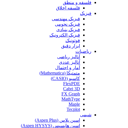
فلسفه و منطق
فلسفه اخلاق
فیزیک
فیزیک مهندسی
فیزیک نجومی
فیزیک بنیادی
فیزیک الکترونیک
فوتونیک
ابزار دقیق
ریاضیات
آنالیز ریاضی
آنالیز عددی
آمار و احتمال
متمتیکا (Mathematica)
کاسیو (CASIO)
FlexPDE
Cabri 3D
FX Graph
MathType
Maple
Tecplot
شیمی
اسپن پلاس (Aspen Plus)
اسپن هایسیس (Aspen HYSYS)