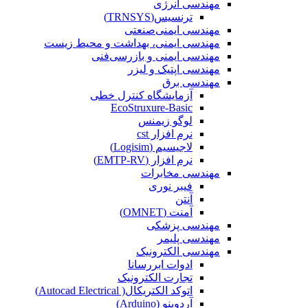
مهندسی انرژی
ترنسیس(TRNSYS)
مهندسی ایمنی‌صنعتی
مهندسی ایمنی، بهداشت و محیط زیست
مهندسی ایمنی‌ و‌ بازرسی‌فنی
مهندسی اپتیک و لیزر
مهندسی برق
آزمایشگاه کنترل خطی
EcoStruxure-Basic
لوگو زیمنس
نرم افزار cst
لاجیسیم (Logisim)
نرم افزار (EMTP-RV)
مهندسی مخابرات
فیبر نوری
آنتن
آمنت (OMNET)
مهندسی پزشکی
مهندسی پلیمر
مهندسی الکترونیک
ادوات ابررسانا
تجارت الکترونیک
اتوکد الکتریکال( Autocad Electrical)
آردوینو (Arduino)