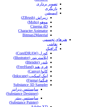
تصویر برداری
بازیگری
انیمیشن
زیبراش (ZBrush)
موهو (Moho)
Cinema 4D
Character Animator
Bitmap2Material
هنرهای تجسمی
نقاشی‌
گرافیک
کورل (CorelDRAW)
ایلاستریتور (Illustrator)
بلندر (Blender)
فری هند (FreeHand)
کانوا (Canva)
اینک اسکیپ (Inkscape)
فیگما (Figma‎)
Substance 3D Sampler
سابستنس دیزاینر
(Substance Designer)
سابستنس پینتر
(Substance Painter)
Adobe XD