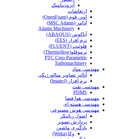
آیرودینامیک
ارتعاشات
اوپن فوم (OpenFoam)
آدامز (MSC Adams)
Adams Machinery
آباکوس (ABAQUS)
نرم افزار (EES)
فلوئنت (FLUENT)
ترموفلو(Thermoflow)
PTC Creo Parametric
Turbomachinery
مهندسی مواد
آنالیز تصاویر متالورژیکی
نرم افزار (ImageJ)
مهندسی نفت
PDMS
مهندسی هوا فضا
مهندسی هسته ای
مهندسی هوش مصنوعی
اصول رباتیکز
پردازش تصویر
یادگیری ماشین
وکا (Weka)