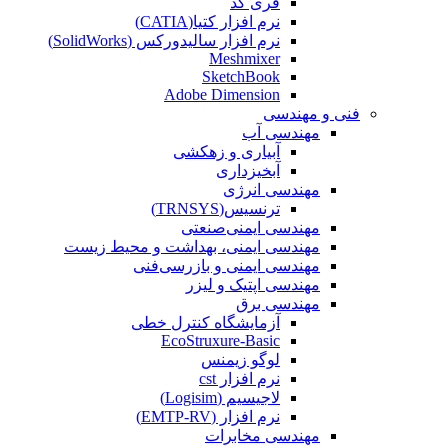
فری کد
نرم افزار کتیا(CATIA)
نرم افزار سالیدورکس (SolidWorks)
Meshmixer
SketchBook
Adobe Dimension
فنی و مهندسی
مهندسی آب
آبیاری و زهکشی
آبخیزداری
مهندسی انرژی
ترنسیس(TRNSYS)
مهندسی ایمنی‌صنعتی
مهندسی ایمنی، بهداشت و محیط زیست
مهندسی ایمنی‌ و‌ بازرسی‌فنی
مهندسی اپتیک و لیزر
مهندسی برق
آزمایشگاه کنترل خطی
EcoStruxure-Basic
لوگو زیمنس
نرم افزار cst
لاجیسیم (Logisim)
نرم افزار (EMTP-RV)
مهندسی مخابرات