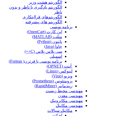
الگوریتم هشت وزیر
الگوریتم یادگیری با ناظر و بدون
ناظر
الگوریتم‌های فراابتکاری
الگوریتم های پیشرفته
برنامه نویسی
اپن کارت (OpenCart)
متلب (MATLAB)
پایتون (Python)
جاوا (Java)
سی پلاس پلاس (C++)
اسمبلی
برنامه نویسی با فرترن( Fortran)
آپنت (OPNET)
لینوکس (Linux)
ویزیو (Visio)
پرومتئوس (Prometheus)
رپیدماینر (RapidMiner)
مهندسی محیط زیست
مهندسی معدن
مهندسی مکاترونیک
مهندسی مکانیک
مکانیک سیالات
اجکتور