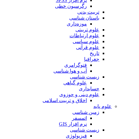
نرم افزار SPSS
رگرسیون خطی
تربیت بدنی
باستان شناسی
موزه‌داری
علوم تربیتی
علوم ارتباطات
علوم سیاسی
علوم قرآنی
تاریخ
جغرافیا
فتوگرامری
آب و هوا شناسی
زیست شناسی
علوم گیاهی
حسابداری
علوم دینی و حوزوی
اخلاق و تربیت اسلامی
علوم پایه
زمین شناسی
اتمسفر
نرم افزار GIS
زیست شناسی
فیزیولوژی