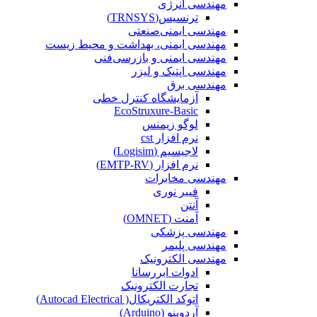
مهندسی انرژی
ترنسیس(TRNSYS)
مهندسی ایمنی‌صنعتی
مهندسی ایمنی، بهداشت و محیط زیست
مهندسی ایمنی‌ و‌ بازرسی‌فنی
مهندسی اپتیک و لیزر
مهندسی برق
آزمایشگاه کنترل خطی
EcoStruxure-Basic
لوگو زیمنس
نرم افزار cst
لاجیسیم (Logisim)
نرم افزار (EMTP-RV)
مهندسی مخابرات
فیبر نوری
آنتن
آمنت (OMNET)
مهندسی پزشکی
مهندسی پلیمر
مهندسی الکترونیک
ادوات ابررسانا
تجارت الکترونیک
اتوکد الکتریکال( Autocad Electrical)
آردوینو (Arduino)