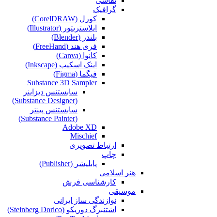
نقاشی‌
گرافیک
کورل (CorelDRAW)
ایلاستریتور (Illustrator)
بلندر (Blender)
فری هند (FreeHand)
کانوا (Canva)
اینک اسکیپ (Inkscape)
فیگما (Figma‎)
Substance 3D Sampler
سابستنس دیزاینر
(Substance Designer)
سابستنس پینتر
(Substance Painter)
Adobe XD
Mischief
ارتباط تصویری
چاپ
پابلیشر (Publisher)
هنر اسلامی
کارشناسی فرش
موسیقی
نوازندگی ساز ایرانی
اشتنبرگ دوریکو (Steinberg Dorico)