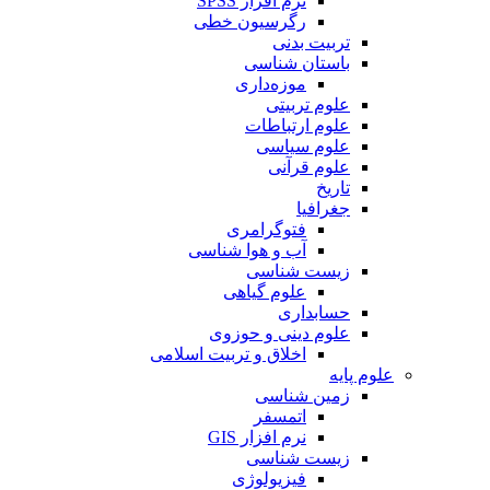
نرم افزار SPSS
رگرسیون خطی
تربیت بدنی
باستان شناسی
موزه‌داری
علوم تربیتی
علوم ارتباطات
علوم سیاسی
علوم قرآنی
تاریخ
جغرافیا
فتوگرامری
آب و هوا شناسی
زیست شناسی
علوم گیاهی
حسابداری
علوم دینی و حوزوی
اخلاق و تربیت اسلامی
علوم پایه
زمین شناسی
اتمسفر
نرم افزار GIS
زیست شناسی
فیزیولوژی