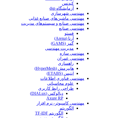
کیدنس
آزمایشگاه dsp
مهندسی شهرسازی
مهندسی ماشین‌های صنایع غذایی
مهندسی صنایع و سیستم‌های مدیریت
مهندسی صنایع
فستو
آرنا (Arena)
گمز (GAMS)
مدیریت مهندسی
مهندسی سازه
مهندسی عمران‌
راهسازی
هایپرمش (HyperMesh)
ایتبس (ETABS)
مهندسی فناوری اطلاعات
علوم محاسباتی
طراحی رابط کاربری
دیالوکس (DIALux)
Axure RP
مهندسی کامپیوتر- نرم افزار
الگوریتم
الگوریتم TF-lDF