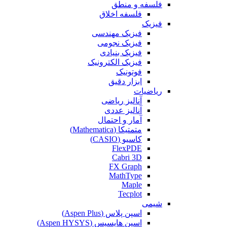
فلسفه و منطق
فلسفه اخلاق
فیزیک
فیزیک مهندسی
فیزیک نجومی
فیزیک بنیادی
فیزیک الکترونیک
فوتونیک
ابزار دقیق
ریاضیات
آنالیز ریاضی
آنالیز عددی
آمار و احتمال
متمتیکا (Mathematica)
کاسیو (CASIO)
FlexPDE
Cabri 3D
FX Graph
MathType
Maple
Tecplot
شیمی
اسپن پلاس (Aspen Plus)
اسپن هایسیس (Aspen HYSYS)