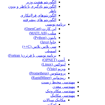
الگوریتم هشت وزیر
الگوریتم یادگیری با ناظر و بدون
ناظر
الگوریتم‌های فراابتکاری
الگوریتم های پیشرفته
برنامه نویسی
اپن کارت (OpenCart)
متلب (MATLAB)
پایتون (Python)
جاوا (Java)
سی پلاس پلاس (C++)
اسمبلی
برنامه نویسی با فرترن( Fortran)
آپنت (OPNET)
لینوکس (Linux)
ویزیو (Visio)
پرومتئوس (Prometheus)
رپیدماینر (RapidMiner)
مهندسی محیط زیست
مهندسی معدن
مهندسی مکاترونیک
مهندسی مکانیک
مکانیک سیالات
اجکتور