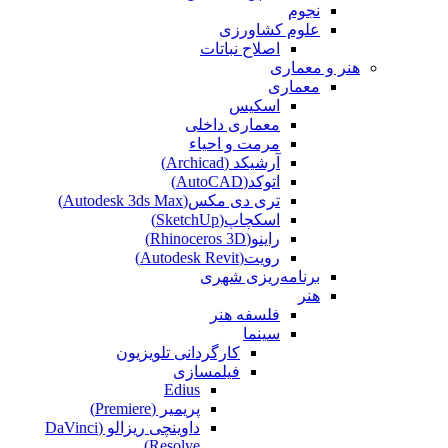
نجوم
علوم کشاورزی
اصلاح نباتات
هنر و معماری
معماری
اسکیس
معماری داخلی
مرمت و احیاء
آرشیکد (Archicad)
اتوکد(AutoCAD)
تری دی مکس(Autodesk 3ds Max)
اسکچاپ(SketchUp)
راینو(Rhinoceros 3D)
رویت(Autodesk Revit)
برنامه‌ریزی شهری
هنر
فلسفه هنر
سینما
کارگردانی تلویزیون
فیلمسازی
Edius
پریمیر (Premiere)
داوینچی ریزالو (DaVinci
Resolve)