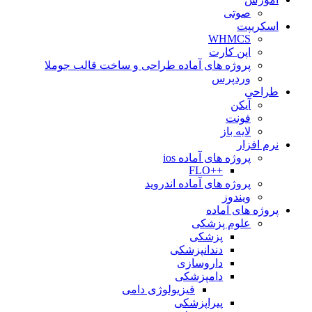
صوتی
اسکریپت
WHMCS
اپن کارت
پروژه های آماده طراحی و ساخت قالب جوملا
وردپرس
طراحی
آیکن
فونت
لایه باز
نرم افزار
پروژه های آماده ios
++FLO
پروژه های آماده اندروید
ویندوز
پروژه های آماده
علوم پزشکی
پزشکی
دندانپزشکی
داروسازی
دامپزشکی
فیزیولوژی دامی
پیراپزشکی