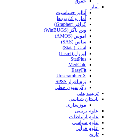
حقوق
آمار
آنالیز حساسیت
آمار و کاربردها
گرافر (Grapher)
وین باگز (WinBUGS)
آموس (AMOS)
ساس (SAS)
استتا (Stata)
لیزرل (Lisrel)
StatPlus
MedCalc
EasyFit
Unscrambler X
نرم افزار SPSS
رگرسیون خطی
تربیت بدنی
باستان شناسی
موزه‌داری
علوم تربیتی
علوم ارتباطات
علوم سیاسی
علوم قرآنی
تاریخ