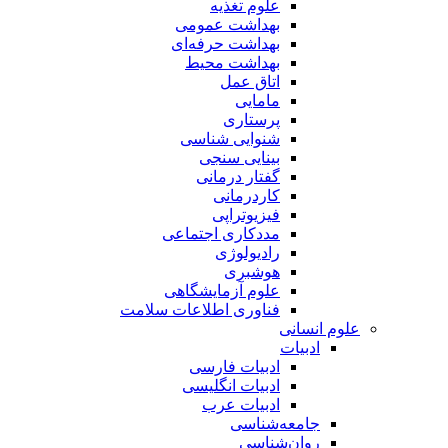
علوم تغذیه
بهداشت عمومی
بهداشت حرفه‌ای
بهداشت محیط
اتاق عمل
مامایی
پرستاری
شنوایی شناسی
بینایی سنجی
گفتار درمانی
کاردرمانی
فیزیوتراپی
مددکاری اجتماعی
رادیولوژی
هوشبری
علوم آزمایشگاهی
فناوری اطلاعات سلامت
علوم انسانی
ادبیات
ادبیات فارسی
ادبیات انگلیسی
ادبیات عرب
جامعه‌شناسی
روان‌شناسی