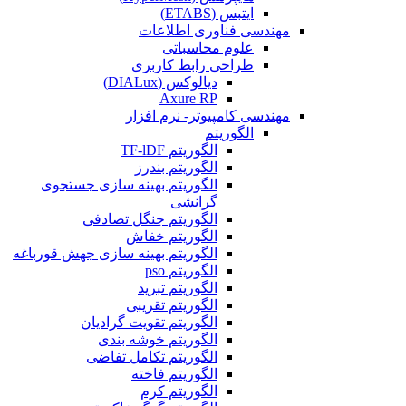
ایتبس (ETABS)
مهندسی فناوری اطلاعات
علوم محاسباتی
طراحی رابط کاربری
دیالوکس (DIALux)
Axure RP
مهندسی کامپیوتر- نرم افزار
الگوریتم
الگوریتم TF-lDF
الگوریتم بندرز
الگوریتم بهینه سازی جستجوی
گرانشی
الگوریتم جنگل تصادفی
الگوریتم خفاش
الگوریتم بهینه سازی جهش قورباغه
الگوریتم pso
الگوریتم تبرید
الگوریتم تقریبی
الگوریتم تقویت گرادیان
الگوریتم خوشه بندی
الگوریتم تکامل تفاضی
الگوریتم فاخته
الگوریتم کرم