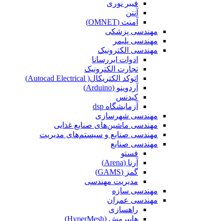
فیبر نوری
آنتن
آمنت (OMNET)
مهندسی پزشکی
مهندسی پلیمر
مهندسی الکترونیک
ادوات ابررسانا
تجارت الکترونیک
اتوکد الکتریکال( Autocad Electrical)
آردوینو (Arduino)
کیدنس
آزمایشگاه dsp
مهندسی شهرسازی
مهندسی ماشین‌های صنایع غذایی
مهندسی صنایع و سیستم‌های مدیریت
مهندسی صنایع
فستو
آرنا (Arena)
گمز (GAMS)
مدیریت مهندسی
مهندسی سازه
مهندسی عمران‌
راهسازی
هایپرمش (HyperMesh)