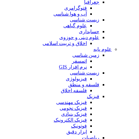
جغرافیا
فتوگرامری
آب و هوا شناسی
زیست شناسی
علوم گیاهی
حسابداری
علوم دینی و حوزوی
اخلاق و تربیت اسلامی
علوم پایه
زمین شناسی
اتمسفر
نرم افزار GIS
زیست شناسی
فیزیولوژی
فلسفه و منطق
فلسفه اخلاق
فیزیک
فیزیک مهندسی
فیزیک نجومی
فیزیک بنیادی
فیزیک الکترونیک
فوتونیک
ابزار دقیق
ریاضیات