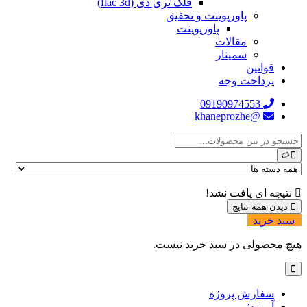
فلک تری دی (flac 3d)
پاورپوینت و تحقیق
پاورپوینت
مقالات
سمینار
قوانین
پرداخت وجه
09190974553
@khaneprozhe
نتیجه ای یافت نشد!
دیدن همه نتایج
سبد خرید
0
هیچ محصولی در سبد خرید نیست.
سفارش پروژه
آموزش