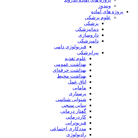
ویندوز
پروژه های آماده
علوم پزشکی
پزشکی
دندانپزشکی
داروسازی
دامپزشکی
فیزیولوژی دامی
پیراپزشکی
علوم تغذیه
بهداشت عمومی
بهداشت حرفه‌ای
بهداشت محیط
اتاق عمل
مامایی
پرستاری
شنوایی شناسی
بینایی سنجی
گفتار درمانی
کاردرمانی
فیزیوتراپی
مددکاری اجتماعی
رادیولوژی