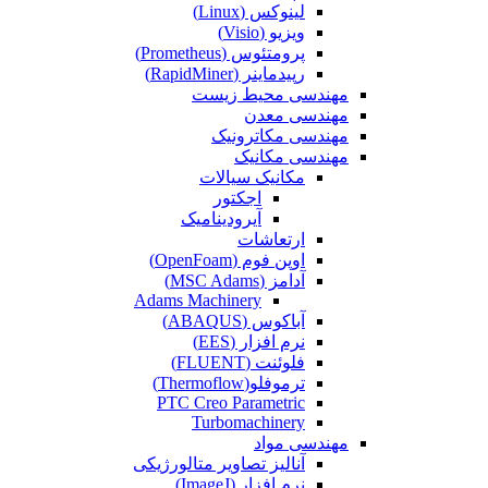
لینوکس (Linux)
ویزیو (Visio)
پرومتئوس (Prometheus)
رپیدماینر (RapidMiner)
مهندسی محیط زیست
مهندسی معدن
مهندسی مکاترونیک
مهندسی مکانیک
مکانیک سیالات
اجکتور
آیرودینامیک
ارتعاشات
اوپن فوم (OpenFoam)
آدامز (MSC Adams)
Adams Machinery
آباکوس (ABAQUS)
نرم افزار (EES)
فلوئنت (FLUENT)
ترموفلو(Thermoflow)
PTC Creo Parametric
Turbomachinery
مهندسی مواد
آنالیز تصاویر متالورژیکی
نرم افزار (ImageJ)