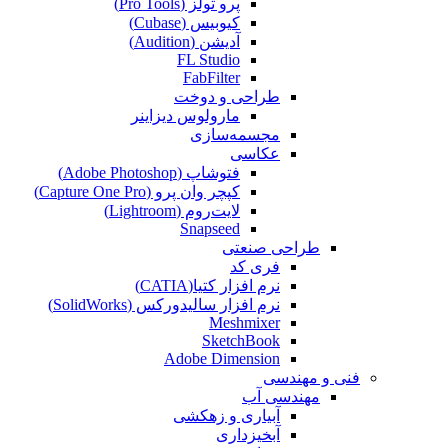
پرو تولز (Pro Tools)
کیوبیس (Cubase‎)
آدیشن (Audition)
FL Studio
FabFilter
طراحی و دوخت
مارولوس دیزاینر
مجسمه‌سازی‌
عکاسی
فتوشاپ (Adobe Photoshop)
کپچر وان پرو (Capture One Pro)
لایت‌روم (Lightroom)
Snapseed
طراحی صنعتی
فری کد
نرم افزار کتیا(CATIA)
نرم افزار سالیدورکس (SolidWorks)
Meshmixer
SketchBook
Adobe Dimension
فنی و مهندسی
مهندسی آب
آبیاری و زهکشی
آبخیزداری