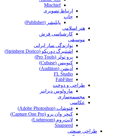
Mischief
ارتباط تصویری
چاپ
پابلیشر (Publisher)
هنر اسلامی
کارشناسی فرش
موسیقی
نوازندگی ساز ایرانی
اشتنبرگ دوریکو (Steinberg Dorico)
پرو تولز (Pro Tools)
کیوبیس (Cubase‎)
آدیشن (Audition)
FL Studio
FabFilter
طراحی و دوخت
مارولوس دیزاینر
مجسمه‌سازی‌
عکاسی
فتوشاپ (Adobe Photoshop)
کپچر وان پرو (Capture One Pro)
لایت‌روم (Lightroom)
Snapseed
طراحی صنعتی