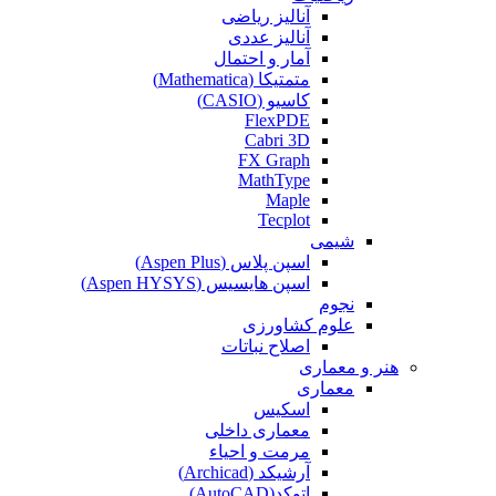
آنالیز ریاضی
آنالیز عددی
آمار و احتمال
متمتیکا (Mathematica)
کاسیو (CASIO)
FlexPDE
Cabri 3D
FX Graph
MathType
Maple
Tecplot
شیمی
اسپن پلاس (Aspen Plus)
اسپن هایسیس (Aspen HYSYS)
نجوم
علوم کشاورزی
اصلاح نباتات
هنر و معماری
معماری
اسکیس
معماری داخلی
مرمت و احیاء
آرشیکد (Archicad)
اتوکد(AutoCAD)