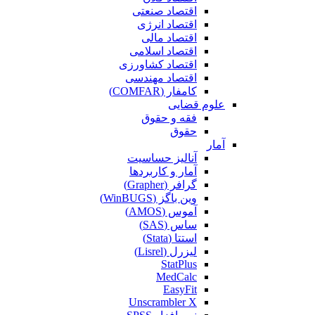
اقتصاد صنعتی
اقتصاد انرژی
اقتصاد مالی
اقتصاد اسلامی
اقتصاد کشاورزی
اقتصاد مهندسی
کامفار (COMFAR)
علوم قضایی
فقه و حقوق
حقوق
آمار
آنالیز حساسیت
آمار و کاربردها
گرافر (Grapher)
وین باگز (WinBUGS)
آموس (AMOS)
ساس (SAS)
استتا (Stata)
لیزرل (Lisrel)
StatPlus
MedCalc
EasyFit
Unscrambler X