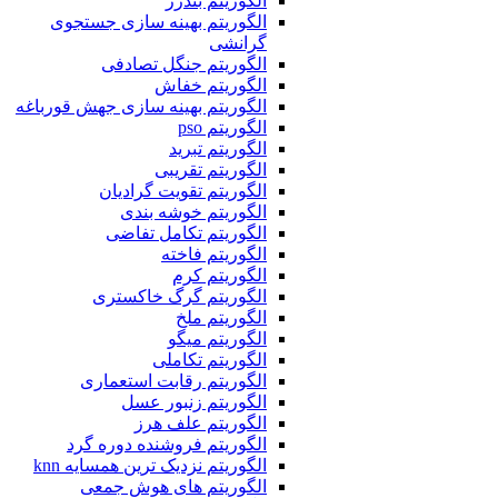
الگوریتم بندرز
الگوریتم بهینه سازی جستجوی
گرانشی
الگوریتم جنگل تصادفی
الگوریتم خفاش
الگوریتم بهینه سازی جهش قورباغه
الگوریتم pso
الگوریتم تبرید
الگوریتم تقریبی
الگوریتم تقویت گرادیان
الگوریتم خوشه بندی
الگوریتم تکامل تفاضی
الگوریتم فاخته
الگوریتم کرم
الگوریتم گرگ خاکستری
الگوریتم ملخ
الگوریتم میگو
الگوریتم تکاملی
الگوریتم رقابت استعماری
الگوریتم زنبور عسل
الگوریتم علف هرز
الگوریتم فروشنده دوره گرد
الگوریتم نزدیک ترین همسایه knn
الگوریتم های هوش جمعی