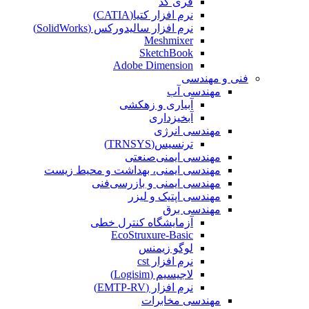
فری کد
نرم افزار کتیا(CATIA)
نرم افزار سالیدورکس (SolidWorks)
Meshmixer
SketchBook
Adobe Dimension
فنی و مهندسی
مهندسی آب
آبیاری و زهکشی
آبخیزداری
مهندسی انرژی
ترنسیس(TRNSYS)
مهندسی ایمنی‌صنعتی
مهندسی ایمنی، بهداشت و محیط زیست
مهندسی ایمنی‌ و‌ بازرسی‌فنی
مهندسی اپتیک و لیزر
مهندسی برق
آزمایشگاه کنترل خطی
EcoStruxure-Basic
لوگو زیمنس
نرم افزار cst
لاجیسیم (Logisim)
نرم افزار (EMTP-RV)
مهندسی مخابرات