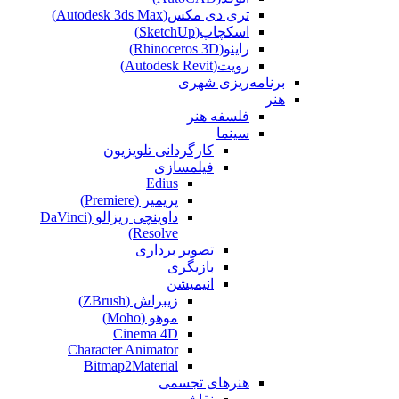
تری دی مکس(Autodesk 3ds Max)
اسکچاپ(SketchUp)
راینو(Rhinoceros 3D)
رویت(Autodesk Revit)
برنامه‌ریزی شهری
هنر
فلسفه هنر
سینما
کارگردانی تلویزیون
فیلمسازی
Edius
پریمیر (Premiere)
داوینچی ریزالو (DaVinci
Resolve)
تصویر برداری
بازیگری
انیمیشن
زیبراش (ZBrush)
موهو (Moho)
Cinema 4D
Character Animator
Bitmap2Material
هنرهای تجسمی