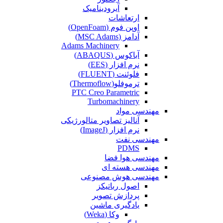
آیرودینامیک
ارتعاشات
اوپن فوم (OpenFoam)
آدامز (MSC Adams)
Adams Machinery
آباکوس (ABAQUS)
نرم افزار (EES)
فلوئنت (FLUENT)
ترموفلو(Thermoflow)
PTC Creo Parametric
Turbomachinery
مهندسی مواد
آنالیز تصاویر متالورژیکی
نرم افزار (ImageJ)
مهندسی نفت
PDMS
مهندسی هوا فضا
مهندسی هسته ای
مهندسی هوش مصنوعی
اصول رباتیکز
پردازش تصویر
یادگیری ماشین
وکا (Weka)