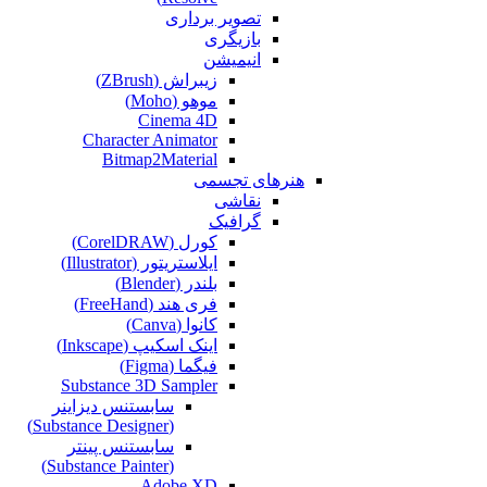
تصویر برداری
بازیگری
انیمیشن
زیبراش (ZBrush)
موهو (Moho)
Cinema 4D
Character Animator
Bitmap2Material
هنرهای تجسمی
نقاشی‌
گرافیک
کورل (CorelDRAW)
ایلاستریتور (Illustrator)
بلندر (Blender)
فری هند (FreeHand)
کانوا (Canva)
اینک اسکیپ (Inkscape)
فیگما (Figma‎)
Substance 3D Sampler
سابستنس دیزاینر
(Substance Designer)
سابستنس پینتر
(Substance Painter)
Adobe XD