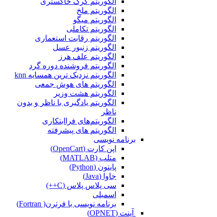
الگوریتم گرگ خاکستری
الگوریتم ملخ
الگوریتم میگو
الگوریتم تکاملی
الگوریتم رقابت استعماری
الگوریتم زنبور عسل
الگوریتم علف هرز
الگوریتم فروشنده دوره گرد
الگوریتم نزدیک ترین همسایه knn
الگوریتم های هوش جمعی
الگوریتم هشت وزیر
الگوریتم یادگیری با ناظر و بدون
ناظر
الگوریتم‌های فراابتکاری
الگوریتم های پیشرفته
برنامه نویسی
اپن کارت (OpenCart)
متلب (MATLAB)
پایتون (Python)
جاوا (Java)
سی پلاس پلاس (C++)
اسمبلی
برنامه نویسی با فرترن( Fortran)
آپنت (OPNET)