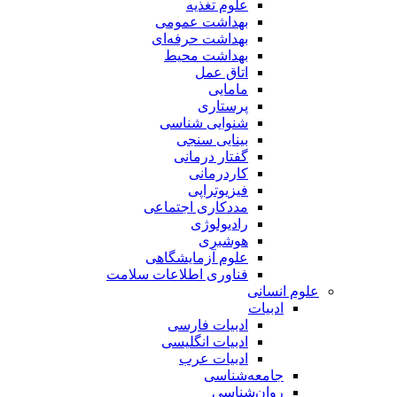
علوم تغذیه
بهداشت عمومی
بهداشت حرفه‌ای
بهداشت محیط
اتاق عمل
مامایی
پرستاری
شنوایی شناسی
بینایی سنجی
گفتار درمانی
کاردرمانی
فیزیوتراپی
مددکاری اجتماعی
رادیولوژی
هوشبری
علوم آزمایشگاهی
فناوری اطلاعات سلامت
علوم انسانی
ادبیات
ادبیات فارسی
ادبیات انگلیسی
ادبیات عرب
جامعه‌شناسی
روان‌شناسی