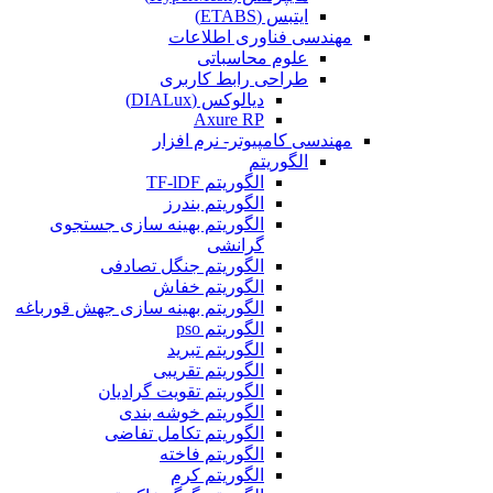
ایتبس (ETABS)
مهندسی فناوری اطلاعات
علوم محاسباتی
طراحی رابط کاربری
دیالوکس (DIALux)
Axure RP
مهندسی کامپیوتر- نرم افزار
الگوریتم
الگوریتم TF-lDF
الگوریتم بندرز
الگوریتم بهینه سازی جستجوی
گرانشی
الگوریتم جنگل تصادفی
الگوریتم خفاش
الگوریتم بهینه سازی جهش قورباغه
الگوریتم pso
الگوریتم تبرید
الگوریتم تقریبی
الگوریتم تقویت گرادیان
الگوریتم خوشه بندی
الگوریتم تکامل تفاضی
الگوریتم فاخته
الگوریتم کرم