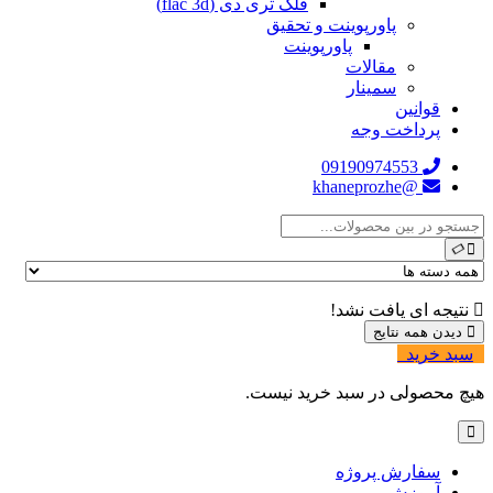
فلک تری دی (flac 3d)
پاورپوینت و تحقیق
پاورپوینت
مقالات
سمینار
قوانین
پرداخت وجه
09190974553
@khaneprozhe
نتیجه ای یافت نشد!
دیدن همه نتایج
سبد خرید
0
هیچ محصولی در سبد خرید نیست.
سفارش پروژه
آموزش