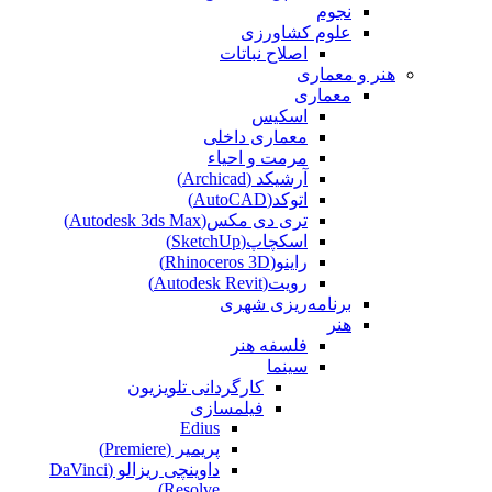
نجوم
علوم کشاورزی
اصلاح نباتات
هنر و معماری
معماری
اسکیس
معماری داخلی
مرمت و احیاء
آرشیکد (Archicad)
اتوکد(AutoCAD)
تری دی مکس(Autodesk 3ds Max)
اسکچاپ(SketchUp)
راینو(Rhinoceros 3D)
رویت(Autodesk Revit)
برنامه‌ریزی شهری
هنر
فلسفه هنر
سینما
کارگردانی تلویزیون
فیلمسازی
Edius
پریمیر (Premiere)
داوینچی ریزالو (DaVinci
Resolve)