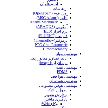
آیرودینامیک
ارتعاشات
اوپن فوم (OpenFoam)
آدامز (MSC Adams)
Adams Machinery
آباکوس (ABAQUS)
نرم افزار (EES)
فلوئنت (FLUENT)
ترموفلو(Thermoflow)
PTC Creo Parametric
Turbomachinery
مهندسی مواد
آنالیز تصاویر متالورژیکی
نرم افزار (ImageJ)
مهندسی نفت
PDMS
مهندسی هوا فضا
مهندسی هسته ای
مهندسی هوش مصنوعی
اصول رباتیکز
پردازش تصویر
یادگیری ماشین
وکا (Weka)