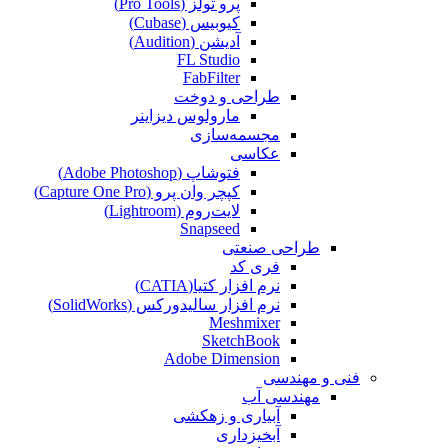
پرو تولز (Pro Tools)
کیوبیس (Cubase‎)
آدیشن (Audition)
FL Studio
FabFilter
طراحی و دوخت
مارولوس دیزاینر
مجسمه‌سازی‌
عکاسی
فتوشاپ (Adobe Photoshop)
کپچر وان پرو (Capture One Pro)
لایت‌روم (Lightroom)
Snapseed
طراحی صنعتی
فری کد
نرم افزار کتیا(CATIA)
نرم افزار سالیدورکس (SolidWorks)
Meshmixer
SketchBook
Adobe Dimension
فنی و مهندسی
مهندسی آب
آبیاری و زهکشی
آبخیزداری