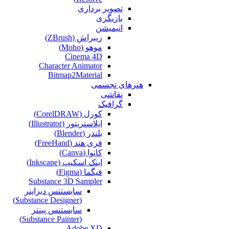
تصویر برداری
بازیگری
انیمیشن
زیبراش (ZBrush)
موهو (Moho)
Cinema 4D
Character Animator
Bitmap2Material
هنرهای تجسمی
نقاشی‌
گرافیک
کورل (CorelDRAW)
ایلاستریتور (Illustrator)
بلندر (Blender)
فری هند (FreeHand)
کانوا (Canva)
اینک اسکیپ (Inkscape)
فیگما (Figma‎)
Substance 3D Sampler
سابستنس دیزاینر
(Substance Designer)
سابستنس پینتر
(Substance Painter)
Adobe XD