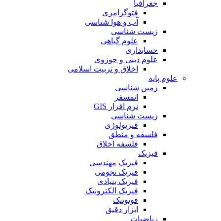
جغرافیا
فتوگرامری
آب و هوا شناسی
زیست شناسی
علوم گیاهی
حسابداری
علوم دینی و حوزوی
اخلاق و تربیت اسلامی
علوم پایه
زمین شناسی
اتمسفر
نرم افزار GIS
زیست شناسی
فیزیولوژی
فلسفه و منطق
فلسفه اخلاق
فیزیک
فیزیک مهندسی
فیزیک نجومی
فیزیک بنیادی
فیزیک الکترونیک
فوتونیک
ابزار دقیق
ریاضیات