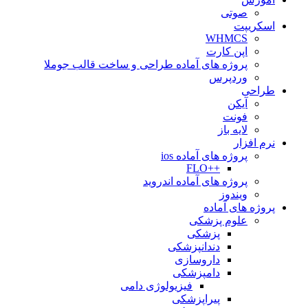
صوتی
اسکریپت
WHMCS
اپن کارت
پروژه های آماده طراحی و ساخت قالب جوملا
وردپرس
طراحی
آیکن
فونت
لایه باز
نرم افزار
پروژه های آماده ios
++FLO
پروژه های آماده اندروید
ویندوز
پروژه های آماده
علوم پزشکی
پزشکی
دندانپزشکی
داروسازی
دامپزشکی
فیزیولوژی دامی
پیراپزشکی