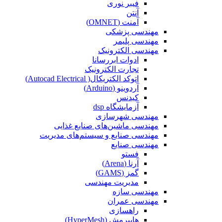
فیبر نوری
آنتن
آمنت (OMNET)
مهندسی پزشکی
مهندسی پلیمر
مهندسی الکترونیک
ادوات ابررسانا
تجارت الکترونیک
اتوکد الکتریکال( Autocad Electrical)
آردوینو (Arduino)
کیدنس
آزمایشگاه dsp
مهندسی شهرسازی
مهندسی ماشین‌های صنایع غذایی
مهندسی صنایع و سیستم‌های مدیریت
مهندسی صنایع
فستو
آرنا (Arena)
گمز (GAMS)
مدیریت مهندسی
مهندسی سازه
مهندسی عمران‌
راهسازی
هایپرمش (HyperMesh)