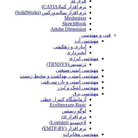
فری کد
نرم افزار کتیا(CATIA)
نرم افزار سالیدورکس (SolidWorks)
Meshmixer
SketchBook
Adobe Dimension
فنی و مهندسی
مهندسی آب
آبیاری و زهکشی
آبخیزداری
مهندسی انرژی
ترنسیس(TRNSYS)
مهندسی ایمنی‌صنعتی
مهندسی ایمنی، بهداشت و محیط زیست
مهندسی ایمنی‌ و‌ بازرسی‌فنی
مهندسی اپتیک و لیزر
مهندسی برق
آزمایشگاه کنترل خطی
EcoStruxure-Basic
لوگو زیمنس
نرم افزار cst
لاجیسیم (Logisim)
نرم افزار (EMTP-RV)
مهندسی مخابرات