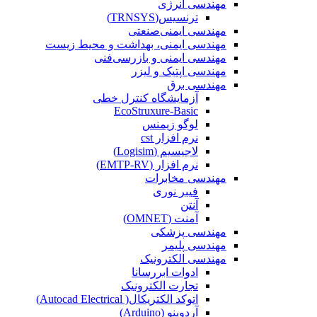
مهندسی انرژی
ترنسیس(TRNSYS)
مهندسی ایمنی‌صنعتی
مهندسی ایمنی، بهداشت و محیط زیست
مهندسی ایمنی‌ و‌ بازرسی‌فنی
مهندسی اپتیک و لیزر
مهندسی برق
آزمایشگاه کنترل خطی
EcoStruxure-Basic
لوگو زیمنس
نرم افزار cst
لاجیسیم (Logisim)
نرم افزار (EMTP-RV)
مهندسی مخابرات
فیبر نوری
آنتن
آمنت (OMNET)
مهندسی پزشکی
مهندسی پلیمر
مهندسی الکترونیک
ادوات ابررسانا
تجارت الکترونیک
اتوکد الکتریکال( Autocad Electrical)
آردوینو (Arduino)