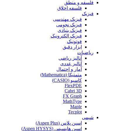
فلسفه و منطق
فلسفه اخلاق
فیزیک
فیزیک مهندسی
فیزیک نجومی
فیزیک بنیادی
فیزیک الکترونیک
فوتونیک
ابزار دقیق
ریاضیات
آنالیز ریاضی
آنالیز عددی
آمار و احتمال
متمتیکا (Mathematica)
کاسیو (CASIO)
FlexPDE
Cabri 3D
FX Graph
MathType
Maple
Tecplot
شیمی
اسپن پلاس (Aspen Plus)
اسپن هایسیس (Aspen HYSYS)