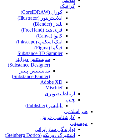
نقاشی‌
گرافیک
کورل (CorelDRAW)
ایلاستریتور (Illustrator)
بلندر (Blender)
فری هند (FreeHand)
کانوا (Canva)
اینک اسکیپ (Inkscape)
فیگما (Figma‎)
Substance 3D Sampler
سابستنس دیزاینر
(Substance Designer)
سابستنس پینتر
(Substance Painter)
Adobe XD
Mischief
ارتباط تصویری
چاپ
پابلیشر (Publisher)
هنر اسلامی
کارشناسی فرش
موسیقی
نوازندگی ساز ایرانی
اشتنبرگ دوریکو (Steinberg Dorico)