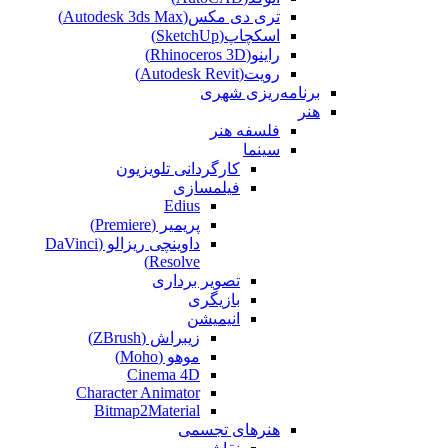
تری دی مکس(Autodesk 3ds Max)
اسکچاپ(SketchUp)
راینو(Rhinoceros 3D)
رویت(Autodesk Revit)
برنامه‌ریزی شهری
هنر
فلسفه هنر
سینما
کارگردانی تلویزیون
فیلمسازی
Edius
پریمیر (Premiere)
داوینچی ریزالو (DaVinci
Resolve)
تصویر برداری
بازیگری
انیمیشن
زیبراش (ZBrush)
موهو (Moho)
Cinema 4D
Character Animator
Bitmap2Material
هنرهای تجسمی