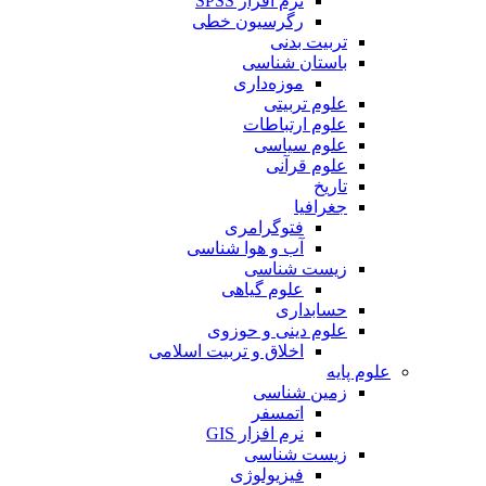
نرم افزار SPSS
رگرسیون خطی
تربیت بدنی
باستان شناسی
موزه‌داری
علوم تربیتی
علوم ارتباطات
علوم سیاسی
علوم قرآنی
تاریخ
جغرافیا
فتوگرامری
آب و هوا شناسی
زیست شناسی
علوم گیاهی
حسابداری
علوم دینی و حوزوی
اخلاق و تربیت اسلامی
علوم پایه
زمین شناسی
اتمسفر
نرم افزار GIS
زیست شناسی
فیزیولوژی