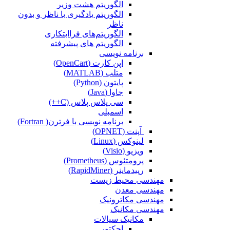
الگوریتم هشت وزیر
الگوریتم یادگیری با ناظر و بدون
ناظر
الگوریتم‌های فراابتکاری
الگوریتم های پیشرفته
برنامه نویسی
اپن کارت (OpenCart)
متلب (MATLAB)
پایتون (Python)
جاوا (Java)
سی پلاس پلاس (C++)
اسمبلی
برنامه نویسی با فرترن( Fortran)
آپنت (OPNET)
لینوکس (Linux)
ویزیو (Visio)
پرومتئوس (Prometheus)
رپیدماینر (RapidMiner)
مهندسی محیط زیست
مهندسی معدن
مهندسی مکاترونیک
مهندسی مکانیک
مکانیک سیالات
اجکتور