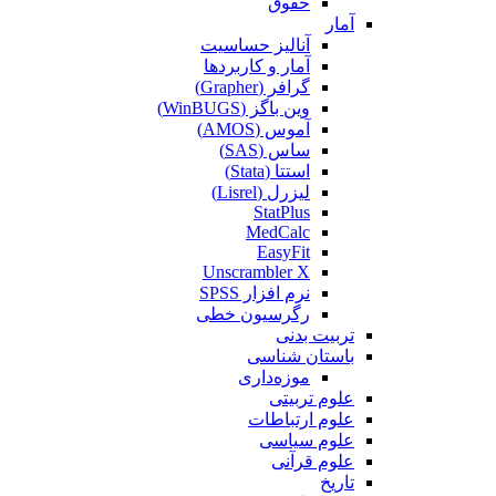
حقوق
آمار
آنالیز حساسیت
آمار و کاربردها
گرافر (Grapher)
وین باگز (WinBUGS)
آموس (AMOS)
ساس (SAS)
استتا (Stata)
لیزرل (Lisrel)
StatPlus
MedCalc
EasyFit
Unscrambler X
نرم افزار SPSS
رگرسیون خطی
تربیت بدنی
باستان شناسی
موزه‌داری
علوم تربیتی
علوم ارتباطات
علوم سیاسی
علوم قرآنی
تاریخ