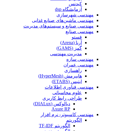
کیدنس
آزمایشگاه dsp
مهندسی شهرسازی
مهندسی ماشین‌های صنایع غذایی
مهندسی صنایع و سیستم‌های مدیریت
مهندسی صنایع
فستو
آرنا (Arena)
گمز (GAMS)
مدیریت مهندسی
مهندسی سازه
مهندسی عمران‌
راهسازی
هایپرمش (HyperMesh)
ایتبس (ETABS)
مهندسی فناوری اطلاعات
علوم محاسباتی
طراحی رابط کاربری
دیالوکس (DIALux)
Axure RP
مهندسی کامپیوتر- نرم افزار
الگوریتم
الگوریتم TF-lDF