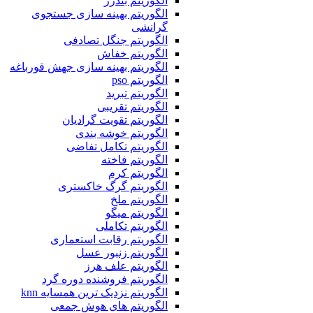
الگوریتم بندرز
الگوریتم بهینه سازی جستجوی
گرانشی
الگوریتم جنگل تصادفی
الگوریتم خفاش
الگوریتم بهینه سازی جهش قورباغه
الگوریتم pso
الگوریتم تبرید
الگوریتم تقریبی
الگوریتم تقویت گرادیان
الگوریتم خوشه بندی
الگوریتم تکامل تفاضی
الگوریتم فاخته
الگوریتم کرم
الگوریتم گرگ خاکستری
الگوریتم ملخ
الگوریتم میگو
الگوریتم تکاملی
الگوریتم رقابت استعماری
الگوریتم زنبور عسل
الگوریتم علف هرز
الگوریتم فروشنده دوره گرد
الگوریتم نزدیک ترین همسایه knn
الگوریتم های هوش جمعی