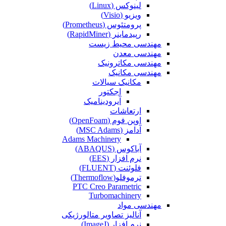
لینوکس (Linux)
ویزیو (Visio)
پرومتئوس (Prometheus)
رپیدماینر (RapidMiner)
مهندسی محیط زیست
مهندسی معدن
مهندسی مکاترونیک
مهندسی مکانیک
مکانیک سیالات
اجکتور
آیرودینامیک
ارتعاشات
اوپن فوم (OpenFoam)
آدامز (MSC Adams)
Adams Machinery
آباکوس (ABAQUS)
نرم افزار (EES)
فلوئنت (FLUENT)
ترموفلو(Thermoflow)
PTC Creo Parametric
Turbomachinery
مهندسی مواد
آنالیز تصاویر متالورژیکی
نرم افزار (ImageJ)