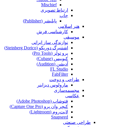
Mischief
ارتباط تصویری
چاپ
پابلیشر (Publisher)
هنر اسلامی
کارشناسی فرش
موسیقی
نوازندگی ساز ایرانی
اشتنبرگ دوریکو (Steinberg Dorico)
پرو تولز (Pro Tools)
کیوبیس (Cubase‎)
آدیشن (Audition)
FL Studio
FabFilter
طراحی و دوخت
مارولوس دیزاینر
مجسمه‌سازی‌
عکاسی
فتوشاپ (Adobe Photoshop)
کپچر وان پرو (Capture One Pro)
لایت‌روم (Lightroom)
Snapseed
طراحی صنعتی