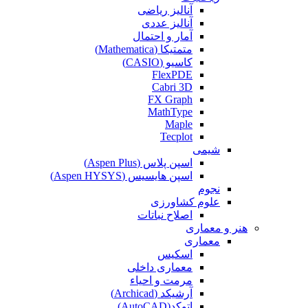
آنالیز ریاضی
آنالیز عددی
آمار و احتمال
متمتیکا (Mathematica)
کاسیو (CASIO)
FlexPDE
Cabri 3D
FX Graph
MathType
Maple
Tecplot
شیمی
اسپن پلاس (Aspen Plus)
اسپن هایسیس (Aspen HYSYS)
نجوم
علوم کشاورزی
اصلاح نباتات
هنر و معماری
معماری
اسکیس
معماری داخلی
مرمت و احیاء
آرشیکد (Archicad)
اتوکد(AutoCAD)