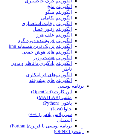
الگوریتم گرگ خاکستری
الگوریتم ملخ
الگوریتم میگو
الگوریتم تکاملی
الگوریتم رقابت استعماری
الگوریتم زنبور عسل
الگوریتم علف هرز
الگوریتم فروشنده دوره گرد
الگوریتم نزدیک ترین همسایه knn
الگوریتم های هوش جمعی
الگوریتم هشت وزیر
الگوریتم یادگیری با ناظر و بدون
ناظر
الگوریتم‌های فراابتکاری
الگوریتم های پیشرفته
برنامه نویسی
اپن کارت (OpenCart)
متلب (MATLAB)
پایتون (Python)
جاوا (Java)
سی پلاس پلاس (C++)
اسمبلی
برنامه نویسی با فرترن( Fortran)
آپنت (OPNET)