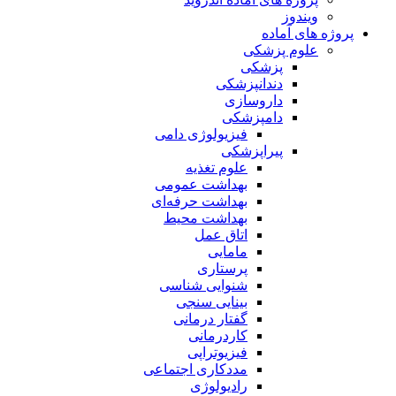
ویندوز
پروژه های آماده
علوم پزشکی
پزشکی
دندانپزشکی
داروسازی
دامپزشکی
فیزیولوژی دامی
پیراپزشکی
علوم تغذیه
بهداشت عمومی
بهداشت حرفه‌ای
بهداشت محیط
اتاق عمل
مامایی
پرستاری
شنوایی شناسی
بینایی سنجی
گفتار درمانی
کاردرمانی
فیزیوتراپی
مددکاری اجتماعی
رادیولوژی