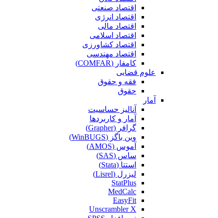
اقتصاد صنعتی
اقتصاد انرژی
اقتصاد مالی
اقتصاد اسلامی
اقتصاد کشاورزی
اقتصاد مهندسی
کامفار (COMFAR)
علوم قضایی
فقه و حقوق
حقوق
آمار
آنالیز حساسیت
آمار و کاربردها
گرافر (Grapher)
وین باگز (WinBUGS)
آموس (AMOS)
ساس (SAS)
استتا (Stata)
لیزرل (Lisrel)
StatPlus
MedCalc
EasyFit
Unscrambler X