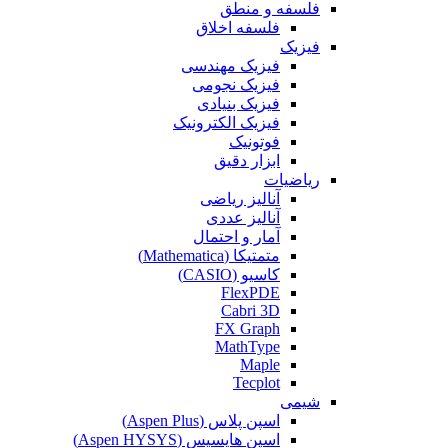
فلسفه و منطق
فلسفه اخلاق
فیزیک
فیزیک مهندسی
فیزیک نجومی
فیزیک بنیادی
فیزیک الکترونیک
فوتونیک
ابزار دقیق
ریاضیات
آنالیز ریاضی
آنالیز عددی
آمار و احتمال
متمتیکا (Mathematica)
کاسیو (CASIO)
FlexPDE
Cabri 3D
FX Graph
MathType
Maple
Tecplot
شیمی
اسپن پلاس (Aspen Plus)
اسپن هایسیس (Aspen HYSYS)