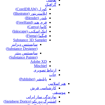
نقاشی‌
گرافیک
کورل (CorelDRAW)
ایلاستریتور (Illustrator)
بلندر (Blender)
فری هند (FreeHand)
کانوا (Canva)
اینک اسکیپ (Inkscape)
فیگما (Figma‎)
Substance 3D Sampler
سابستنس دیزاینر
(Substance Designer)
سابستنس پینتر
(Substance Painter)
Adobe XD
Mischief
ارتباط تصویری
چاپ
پابلیشر (Publisher)
هنر اسلامی
کارشناسی فرش
موسیقی
نوازندگی ساز ایرانی
اشتنبرگ دوریکو (Steinberg Dorico)