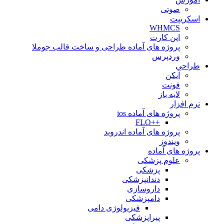
صوتی
اسکریپت
WHMCS
اپن کارت
پروژه های آماده طراحی و ساخت قالب جوملا
وردپرس
طراحی
آیکن
فونت
لایه باز
نرم افزار
پروژه های آماده ios
++FLO
پروژه های آماده اندروید
ویندوز
پروژه های آماده
علوم پزشکی
پزشکی
دندانپزشکی
داروسازی
دامپزشکی
فیزیولوژی دامی
پیراپزشکی