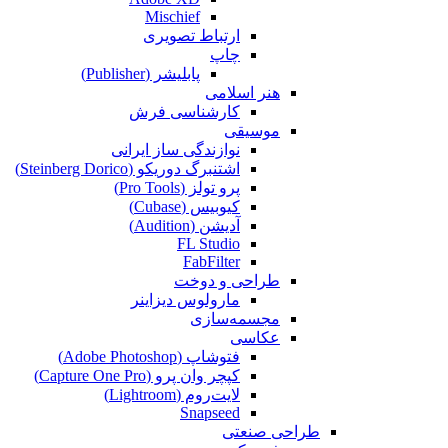
Mischief
ارتباط تصویری
چاپ
پابلیشر (Publisher)
هنر اسلامی
کارشناسی فرش
موسیقی
نوازندگی ساز ایرانی
اشتنبرگ دوریکو (Steinberg Dorico)
پرو تولز (Pro Tools)
کیوبیس (Cubase‎)
آدیشن (Audition)
FL Studio
FabFilter
طراحی و دوخت
مارولوس دیزاینر
مجسمه‌سازی‌
عکاسی
فتوشاپ (Adobe Photoshop)
کپچر وان پرو (Capture One Pro)
لایت‌روم (Lightroom)
Snapseed
طراحی صنعتی