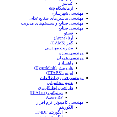
کیدنس
آزمایشگاه dsp
مهندسی شهرسازی
مهندسی ماشین‌های صنایع غذایی
مهندسی صنایع و سیستم‌های مدیریت
مهندسی صنایع
فستو
آرنا (Arena)
گمز (GAMS)
مدیریت مهندسی
مهندسی سازه
مهندسی عمران‌
راهسازی
هایپرمش (HyperMesh)
ایتبس (ETABS)
مهندسی فناوری اطلاعات
علوم محاسباتی
طراحی رابط کاربری
دیالوکس (DIALux)
Axure RP
مهندسی کامپیوتر- نرم افزار
الگوریتم
الگوریتم TF-lDF