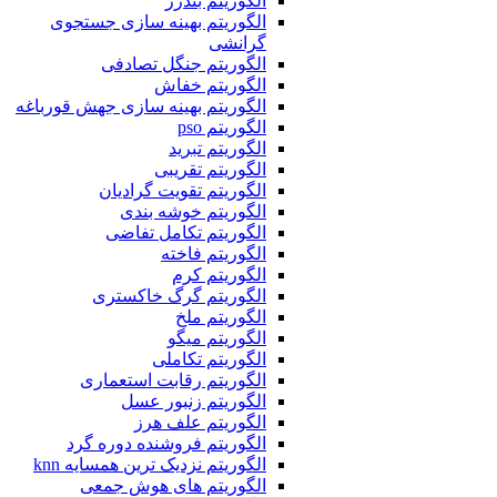
الگوریتم بندرز
الگوریتم بهینه سازی جستجوی
گرانشی
الگوریتم جنگل تصادفی
الگوریتم خفاش
الگوریتم بهینه سازی جهش قورباغه
الگوریتم pso
الگوریتم تبرید
الگوریتم تقریبی
الگوریتم تقویت گرادیان
الگوریتم خوشه بندی
الگوریتم تکامل تفاضی
الگوریتم فاخته
الگوریتم کرم
الگوریتم گرگ خاکستری
الگوریتم ملخ
الگوریتم میگو
الگوریتم تکاملی
الگوریتم رقابت استعماری
الگوریتم زنبور عسل
الگوریتم علف هرز
الگوریتم فروشنده دوره گرد
الگوریتم نزدیک ترین همسایه knn
الگوریتم های هوش جمعی