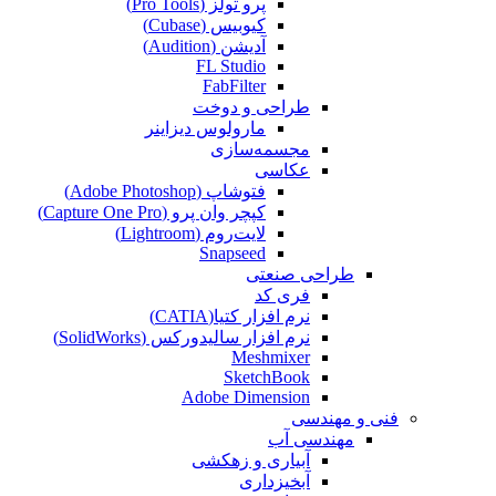
پرو تولز (Pro Tools)
کیوبیس (Cubase‎)
آدیشن (Audition)
FL Studio
FabFilter
طراحی و دوخت
مارولوس دیزاینر
مجسمه‌سازی‌
عکاسی
فتوشاپ (Adobe Photoshop)
کپچر وان پرو (Capture One Pro)
لایت‌روم (Lightroom)
Snapseed
طراحی صنعتی
فری کد
نرم افزار کتیا(CATIA)
نرم افزار سالیدورکس (SolidWorks)
Meshmixer
SketchBook
Adobe Dimension
فنی و مهندسی
مهندسی آب
آبیاری و زهکشی
آبخیزداری