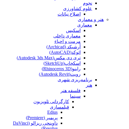
نجوم
علوم کشاورزی
اصلاح نباتات
هنر و معماری
معماری
اسکیس
معماری داخلی
مرمت و احیاء
آرشیکد (Archicad)
اتوکد(AutoCAD)
تری دی مکس(Autodesk 3ds Max)
اسکچاپ(SketchUp)
راینو(Rhinoceros 3D)
رویت(Autodesk Revit)
برنامه‌ریزی شهری
هنر
فلسفه هنر
سینما
کارگردانی تلویزیون
فیلمسازی
Edius
پریمیر (Premiere)
داوینچی ریزالو (DaVinci
Resolve)