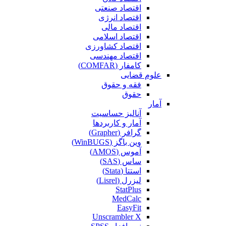
اقتصاد صنعتی
اقتصاد انرژی
اقتصاد مالی
اقتصاد اسلامی
اقتصاد کشاورزی
اقتصاد مهندسی
کامفار (COMFAR)
علوم قضایی
فقه و حقوق
حقوق
آمار
آنالیز حساسیت
آمار و کاربردها
گرافر (Grapher)
وین باگز (WinBUGS)
آموس (AMOS)
ساس (SAS)
استتا (Stata)
لیزرل (Lisrel)
StatPlus
MedCalc
EasyFit
Unscrambler X