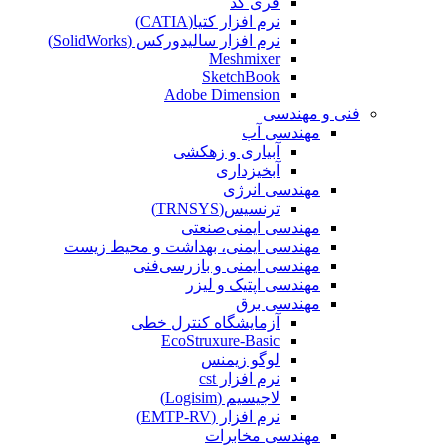
فری کد
نرم افزار کتیا(CATIA)
نرم افزار سالیدورکس (SolidWorks)
Meshmixer
SketchBook
Adobe Dimension
فنی و مهندسی
مهندسی آب
آبیاری و زهکشی
آبخیزداری
مهندسی انرژی
ترنسیس(TRNSYS)
مهندسی ایمنی‌صنعتی
مهندسی ایمنی، بهداشت و محیط زیست
مهندسی ایمنی‌ و‌ بازرسی‌فنی
مهندسی اپتیک و لیزر
مهندسی برق
آزمایشگاه کنترل خطی
EcoStruxure-Basic
لوگو زیمنس
نرم افزار cst
لاجیسیم (Logisim)
نرم افزار (EMTP-RV)
مهندسی مخابرات