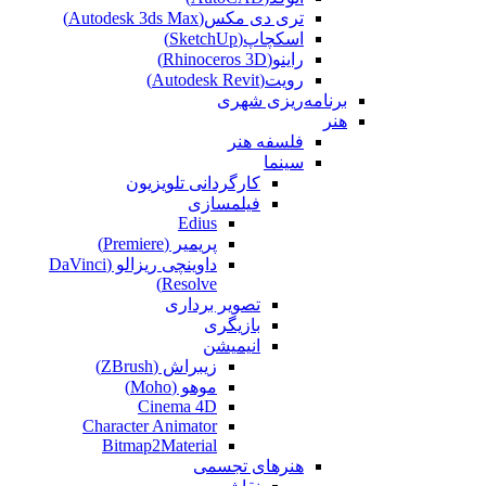
تری دی مکس(Autodesk 3ds Max)
اسکچاپ(SketchUp)
راینو(Rhinoceros 3D)
رویت(Autodesk Revit)
برنامه‌ریزی شهری
هنر
فلسفه هنر
سینما
کارگردانی تلویزیون
فیلمسازی
Edius
پریمیر (Premiere)
داوینچی ریزالو (DaVinci
Resolve)
تصویر برداری
بازیگری
انیمیشن
زیبراش (ZBrush)
موهو (Moho)
Cinema 4D
Character Animator
Bitmap2Material
هنرهای تجسمی