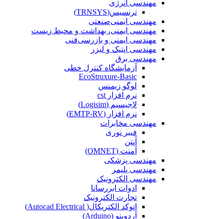
مهندسی انرژی
ترنسیس(TRNSYS)
مهندسی ایمنی‌صنعتی
مهندسی ایمنی، بهداشت و محیط زیست
مهندسی ایمنی‌ و‌ بازرسی‌فنی
مهندسی اپتیک و لیزر
مهندسی برق
آزمایشگاه کنترل خطی
EcoStruxure-Basic
لوگو زیمنس
نرم افزار cst
لاجیسیم (Logisim)
نرم افزار (EMTP-RV)
مهندسی مخابرات
فیبر نوری
آنتن
آمنت (OMNET)
مهندسی پزشکی
مهندسی پلیمر
مهندسی الکترونیک
ادوات ابررسانا
تجارت الکترونیک
اتوکد الکتریکال( Autocad Electrical)
آردوینو (Arduino)