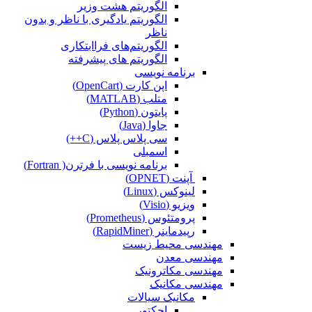
الگوریتم هشت وزیر
الگوریتم یادگیری با ناظر و بدون
ناظر
الگوریتم‌های فراابتکاری
الگوریتم های پیشرفته
برنامه نویسی
اپن کارت (OpenCart)
متلب (MATLAB)
پایتون (Python)
جاوا (Java)
سی پلاس پلاس (C++)
اسمبلی
برنامه نویسی با فرترن( Fortran)
آپنت (OPNET)
لینوکس (Linux)
ویزیو (Visio)
پرومتئوس (Prometheus)
رپیدماینر (RapidMiner)
مهندسی محیط زیست
مهندسی معدن
مهندسی مکاترونیک
مهندسی مکانیک
مکانیک سیالات
اجکتور