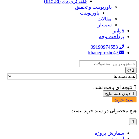
فلک تری دی (flac 3d)
پاورپوینت و تحقیق
پاورپوینت
مقالات
سمینار
قوانین
پرداخت وجه
09190974553
@khaneprozhe
نتیجه ای یافت نشد!
دیدن همه نتایج
سبد خرید
0
هیچ محصولی در سبد خرید نیست.
سفارش پروژه
آموزش