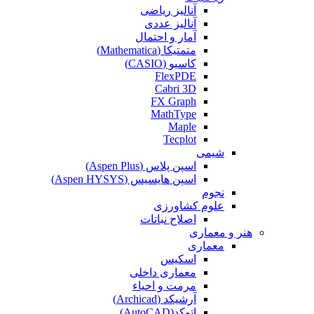
آنالیز ریاضی
آنالیز عددی
آمار و احتمال
متمتیکا (Mathematica)
کاسیو (CASIO)
FlexPDE
Cabri 3D
FX Graph
MathType
Maple
Tecplot
شیمی
اسپن پلاس (Aspen Plus)
اسپن هایسیس (Aspen HYSYS)
نجوم
علوم کشاورزی
اصلاح نباتات
هنر و معماری
معماری
اسکیس
معماری داخلی
مرمت و احیاء
آرشیکد (Archicad)
اتوکد(AutoCAD)