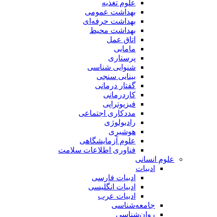
علوم تغذیه
بهداشت عمومی
بهداشت حرفه‌ای
بهداشت محیط
اتاق عمل
مامایی
پرستاری
شنوایی شناسی
بینایی سنجی
گفتار درمانی
کاردرمانی
فیزیوتراپی
مددکاری اجتماعی
رادیولوژی
هوشبری
علوم آزمایشگاهی
فناوری اطلاعات سلامت
علوم انسانی
ادبیات
ادبیات فارسی
ادبیات انگلیسی
ادبیات عرب
جامعه‌شناسی
روان‌شناسی