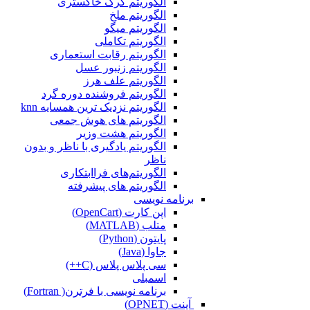
الگوریتم گرگ خاکستری
الگوریتم ملخ
الگوریتم میگو
الگوریتم تکاملی
الگوریتم رقابت استعماری
الگوریتم زنبور عسل
الگوریتم علف هرز
الگوریتم فروشنده دوره گرد
الگوریتم نزدیک ترین همسایه knn
الگوریتم های هوش جمعی
الگوریتم هشت وزیر
الگوریتم یادگیری با ناظر و بدون
ناظر
الگوریتم‌های فراابتکاری
الگوریتم های پیشرفته
برنامه نویسی
اپن کارت (OpenCart)
متلب (MATLAB)
پایتون (Python)
جاوا (Java)
سی پلاس پلاس (C++)
اسمبلی
برنامه نویسی با فرترن( Fortran)
آپنت (OPNET)