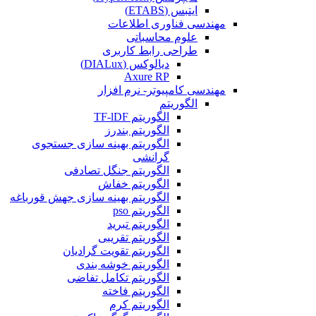
ایتبس (ETABS)
مهندسی فناوری اطلاعات
علوم محاسباتی
طراحی رابط کاربری
دیالوکس (DIALux)
Axure RP
مهندسی کامپیوتر- نرم افزار
الگوریتم
الگوریتم TF-lDF
الگوریتم بندرز
الگوریتم بهینه سازی جستجوی
گرانشی
الگوریتم جنگل تصادفی
الگوریتم خفاش
الگوریتم بهینه سازی جهش قورباغه
الگوریتم pso
الگوریتم تبرید
الگوریتم تقریبی
الگوریتم تقویت گرادیان
الگوریتم خوشه بندی
الگوریتم تکامل تفاضی
الگوریتم فاخته
الگوریتم کرم