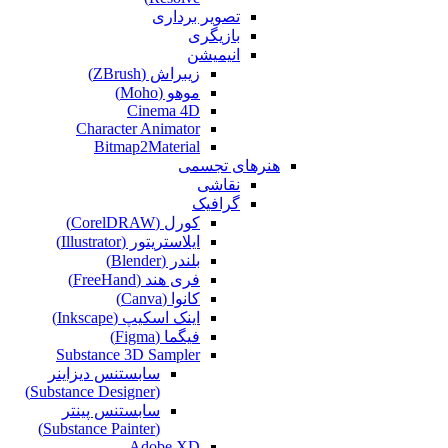
تصویر برداری
بازیگری
انیمیشن
زیبراش (ZBrush)
موهو (Moho)
Cinema 4D
Character Animator
Bitmap2Material
هنرهای تجسمی
نقاشی‌
گرافیک
کورل (CorelDRAW)
ایلاستریتور (Illustrator)
بلندر (Blender)
فری هند (FreeHand)
کانوا (Canva)
اینک اسکیپ (Inkscape)
فیگما (Figma‎)
Substance 3D Sampler
سابستنس دیزاینر
(Substance Designer)
سابستنس پینتر
(Substance Painter)
Adobe XD