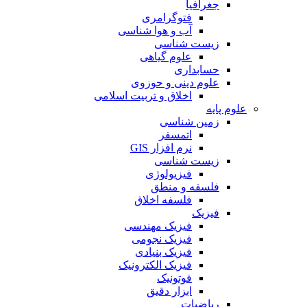
جغرافیا
فتوگرامری
آب و هوا شناسی
زیست شناسی
علوم گیاهی
حسابداری
علوم دینی و حوزوی
اخلاق و تربیت اسلامی
علوم پایه
زمین شناسی
اتمسفر
نرم افزار GIS
زیست شناسی
فیزیولوژی
فلسفه و منطق
فلسفه اخلاق
فیزیک
فیزیک مهندسی
فیزیک نجومی
فیزیک بنیادی
فیزیک الکترونیک
فوتونیک
ابزار دقیق
ریاضیات