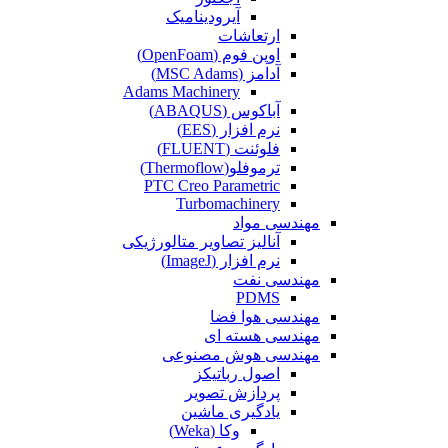
آیرودینامیک
ارتعاشات
اوپن فوم (OpenFoam)
آدامز (MSC Adams)
Adams Machinery
آباکوس (ABAQUS)
نرم افزار (EES)
فلوئنت (FLUENT)
ترموفلو(Thermoflow)
PTC Creo Parametric
Turbomachinery
مهندسی مواد
آنالیز تصاویر متالورژیکی
نرم افزار (ImageJ)
مهندسی نفت
PDMS
مهندسی هوا فضا
مهندسی هسته ای
مهندسی هوش مصنوعی
اصول رباتیکز
پردازش تصویر
یادگیری ماشین
وکا (Weka)