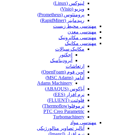
لینوکس (Linux)
ویزیو (Visio)
پرومتئوس (Prometheus)
رپیدماینر (RapidMiner)
مهندسی محیط زیست
مهندسی معدن
مهندسی مکاترونیک
مهندسی مکانیک
مکانیک سیالات
اجکتور
آیرودینامیک
ارتعاشات
اوپن فوم (OpenFoam)
آدامز (MSC Adams)
Adams Machinery
آباکوس (ABAQUS)
نرم افزار (EES)
فلوئنت (FLUENT)
ترموفلو(Thermoflow)
PTC Creo Parametric
Turbomachinery
مهندسی مواد
آنالیز تصاویر متالورژیکی
نرم افزار (ImageJ)