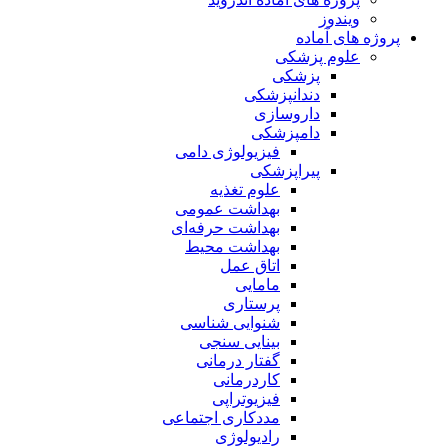
ویندوز
پروژه های آماده
علوم پزشکی
پزشکی
دندانپزشکی
داروسازی
دامپزشکی
فیزیولوژی دامی
پیراپزشکی
علوم تغذیه
بهداشت عمومی
بهداشت حرفه‌ای
بهداشت محیط
اتاق عمل
مامایی
پرستاری
شنوایی شناسی
بینایی سنجی
گفتار درمانی
کاردرمانی
فیزیوتراپی
مددکاری اجتماعی
رادیولوژی