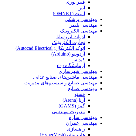
فیبر نوری
آنتن
آمنت (OMNET)
مهندسی پزشکی
مهندسی پلیمر
مهندسی الکترونیک
ادوات ابررسانا
تجارت الکترونیک
اتوکد الکتریکال( Autocad Electrical)
آردوینو (Arduino)
کیدنس
آزمایشگاه dsp
مهندسی شهرسازی
مهندسی ماشین‌های صنایع غذایی
مهندسی صنایع و سیستم‌های مدیریت
مهندسی صنایع
فستو
آرنا (Arena)
گمز (GAMS)
مدیریت مهندسی
مهندسی سازه
مهندسی عمران‌
راهسازی
هایپرمش (HyperMesh)