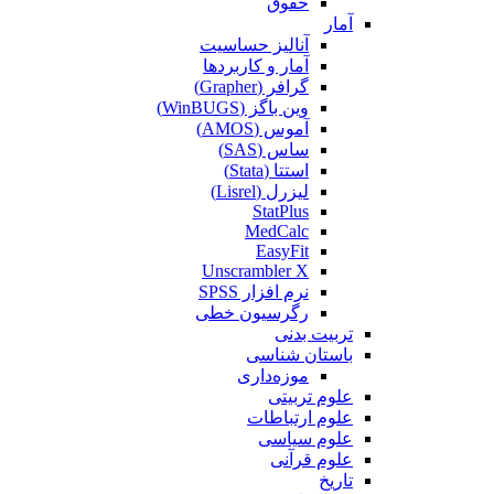
حقوق
آمار
آنالیز حساسیت
آمار و کاربردها
گرافر (Grapher)
وین باگز (WinBUGS)
آموس (AMOS)
ساس (SAS)
استتا (Stata)
لیزرل (Lisrel)
StatPlus
MedCalc
EasyFit
Unscrambler X
نرم افزار SPSS
رگرسیون خطی
تربیت بدنی
باستان شناسی
موزه‌داری
علوم تربیتی
علوم ارتباطات
علوم سیاسی
علوم قرآنی
تاریخ