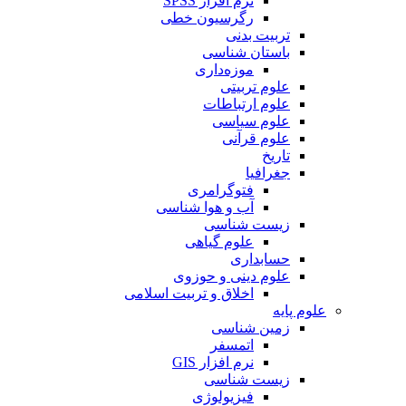
نرم افزار SPSS
رگرسیون خطی
تربیت بدنی
باستان شناسی
موزه‌داری
علوم تربیتی
علوم ارتباطات
علوم سیاسی
علوم قرآنی
تاریخ
جغرافیا
فتوگرامری
آب و هوا شناسی
زیست شناسی
علوم گیاهی
حسابداری
علوم دینی و حوزوی
اخلاق و تربیت اسلامی
علوم پایه
زمین شناسی
اتمسفر
نرم افزار GIS
زیست شناسی
فیزیولوژی