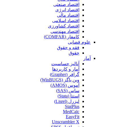
اقتصاد صنعتی
اقتصاد انرژی
اقتصاد مالی
اقتصاد اسلامی
اقتصاد کشاورزی
اقتصاد مهندسی
کامفار (COMFAR)
علوم قضایی
فقه و حقوق
حقوق
آمار
آنالیز حساسیت
آمار و کاربردها
گرافر (Grapher)
وین باگز (WinBUGS)
آموس (AMOS)
ساس (SAS)
استتا (Stata)
لیزرل (Lisrel)
StatPlus
MedCalc
EasyFit
Unscrambler X