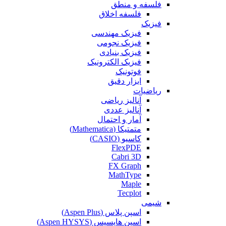
فلسفه و منطق
فلسفه اخلاق
فیزیک
فیزیک مهندسی
فیزیک نجومی
فیزیک بنیادی
فیزیک الکترونیک
فوتونیک
ابزار دقیق
ریاضیات
آنالیز ریاضی
آنالیز عددی
آمار و احتمال
متمتیکا (Mathematica)
کاسیو (CASIO)
FlexPDE
Cabri 3D
FX Graph
MathType
Maple
Tecplot
شیمی
اسپن پلاس (Aspen Plus)
اسپن هایسیس (Aspen HYSYS)