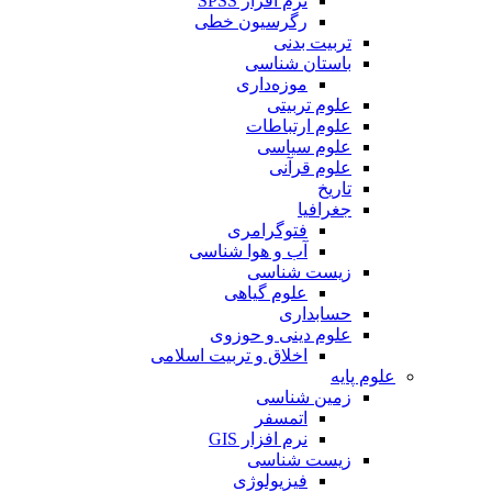
نرم افزار SPSS
رگرسیون خطی
تربیت بدنی
باستان شناسی
موزه‌داری
علوم تربیتی
علوم ارتباطات
علوم سیاسی
علوم قرآنی
تاریخ
جغرافیا
فتوگرامری
آب و هوا شناسی
زیست شناسی
علوم گیاهی
حسابداری
علوم دینی و حوزوی
اخلاق و تربیت اسلامی
علوم پایه
زمین شناسی
اتمسفر
نرم افزار GIS
زیست شناسی
فیزیولوژی