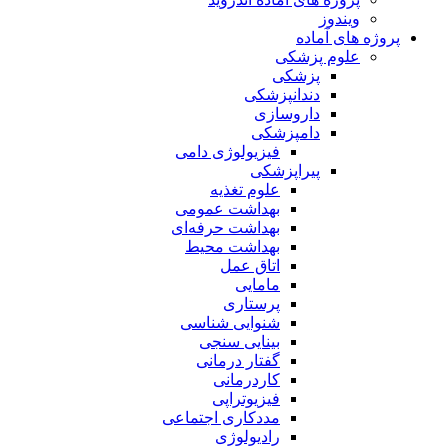
ویندوز
پروژه های آماده
علوم پزشکی
پزشکی
دندانپزشکی
داروسازی
دامپزشکی
فیزیولوژی دامی
پیراپزشکی
علوم تغذیه
بهداشت عمومی
بهداشت حرفه‌ای
بهداشت محیط
اتاق عمل
مامایی
پرستاری
شنوایی شناسی
بینایی سنجی
گفتار درمانی
کاردرمانی
فیزیوتراپی
مددکاری اجتماعی
رادیولوژی