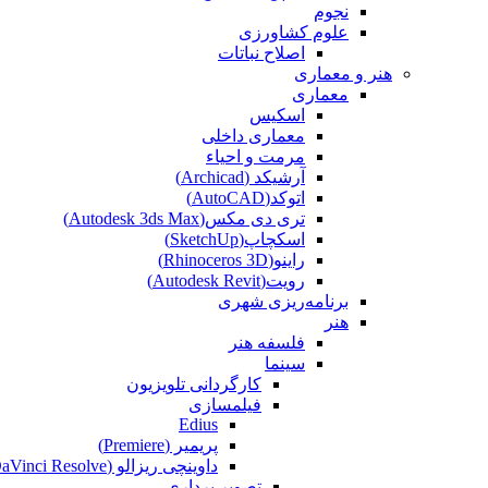
نجوم
علوم کشاورزی
اصلاح نباتات
هنر و معماری
معماری
اسکیس
معماری داخلی
مرمت و احیاء
آرشیکد (Archicad)
اتوکد(AutoCAD)
تری دی مکس(Autodesk 3ds Max)
اسکچاپ(SketchUp)
راینو(Rhinoceros 3D)
رویت(Autodesk Revit)
برنامه‌ریزی شهری
هنر
فلسفه هنر
سینما
کارگردانی تلویزیون
فیلمسازی
Edius
پریمیر (Premiere)
داوینچی ریزالو (DaVinci Resolve)
تصویر برداری