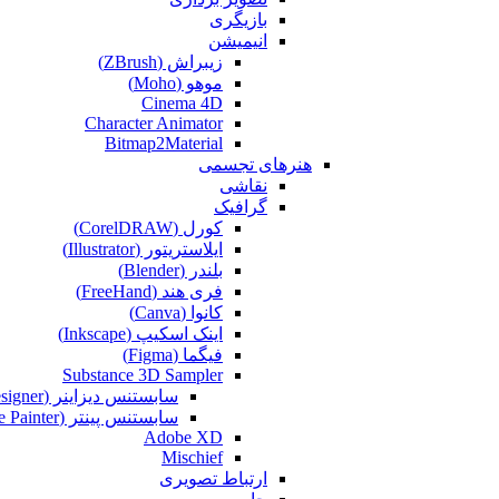
بازیگری
انیمیشن
زیبراش (ZBrush)
موهو (Moho)
Cinema 4D
Character Animator
Bitmap2Material
هنرهای تجسمی
نقاشی‌
گرافیک
کورل (CorelDRAW)
ایلاستریتور (Illustrator)
بلندر (Blender)
فری هند (FreeHand)
کانوا (Canva)
اینک اسکیپ (Inkscape)
فیگما (Figma‎)
Substance 3D Sampler
سابستنس دیزاینر (Substance Designer)
سابستنس پینتر (Substance Painter)
Adobe XD
Mischief
ارتباط تصویری