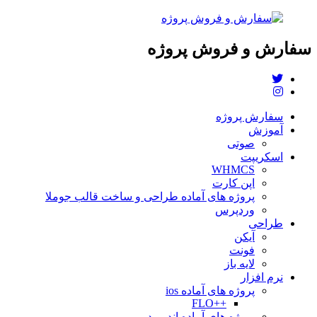
سفارش و فروش پروژه
سفارش پروژه
آموزش
صوتی
اسکریپت
WHMCS
اپن کارت
پروژه های آماده طراحی و ساخت قالب جوملا
وردپرس
طراحی
آیکن
فونت
لایه باز
نرم افزار
پروژه های آماده ios
++FLO
پروژه های آماده اندروید