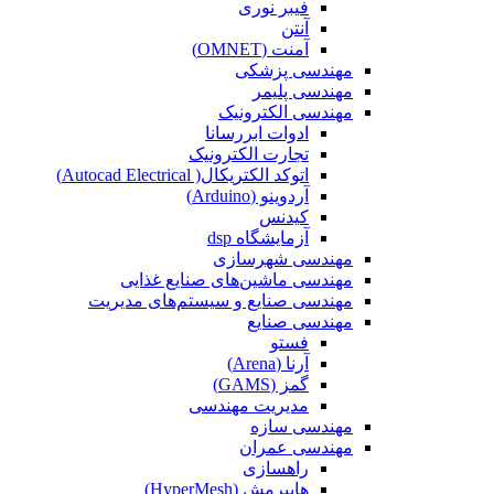
فیبر نوری
آنتن
آمنت (OMNET)
مهندسی پزشکی
مهندسی پلیمر
مهندسی الکترونیک
ادوات ابررسانا
تجارت الکترونیک
اتوکد الکتریکال( Autocad Electrical)
آردوینو (Arduino)
کیدنس
آزمایشگاه dsp
مهندسی شهرسازی
مهندسی ماشین‌های صنایع غذایی
مهندسی صنایع و سیستم‌های مدیریت
مهندسی صنایع
فستو
آرنا (Arena)
گمز (GAMS)
مدیریت مهندسی
مهندسی سازه
مهندسی عمران‌
راهسازی
هایپرمش (HyperMesh)