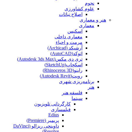
نجوم
علوم کشاورزی
اصلاح نباتات
هنر و معماری
معماری
اسکیس
معماری داخلی
مرمت و احیاء
آرشیکد (Archicad)
اتوکد(AutoCAD)
تری دی مکس(Autodesk 3ds Max)
اسکچاپ(SketchUp)
راینو(Rhinoceros 3D)
رویت(Autodesk Revit)
برنامه‌ریزی شهری
هنر
فلسفه هنر
سینما
کارگردانی تلویزیون
فیلمسازی
Edius
پریمیر (Premiere)
داوینچی ریزالو (DaVinci
Resolve)