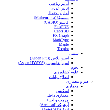
آنالیز ریاضی
آنالیز عددی
آمار و احتمال
متمتیکا (Mathematica)
کاسیو (CASIO)
FlexPDE
Cabri 3D
FX Graph
MathType
Maple
Tecplot
شیمی
اسپن پلاس (Aspen Plus)
اسپن هایسیس (Aspen HYSYS)
نجوم
علوم کشاورزی
اصلاح نباتات
هنر و معماری
معماری
اسکیس
معماری داخلی
مرمت و احیاء
آرشیکد (Archicad)
اتوکد(AutoCAD)