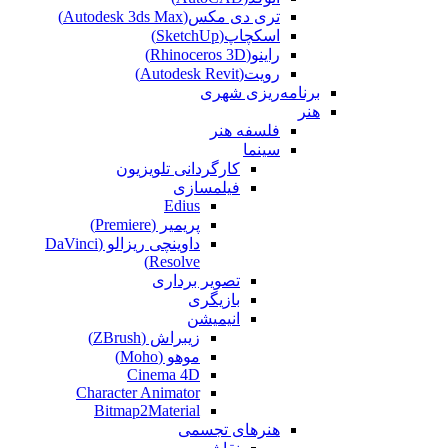
تری دی مکس(Autodesk 3ds Max)
اسکچاپ(SketchUp)
راینو(Rhinoceros 3D)
رویت(Autodesk Revit)
برنامه‌ریزی شهری
هنر
فلسفه هنر
سینما
کارگردانی تلویزیون
فیلمسازی
Edius
پریمیر (Premiere)
داوینچی ریزالو (DaVinci
Resolve)
تصویر برداری
بازیگری
انیمیشن
زیبراش (ZBrush)
موهو (Moho)
Cinema 4D
Character Animator
Bitmap2Material
هنرهای تجسمی