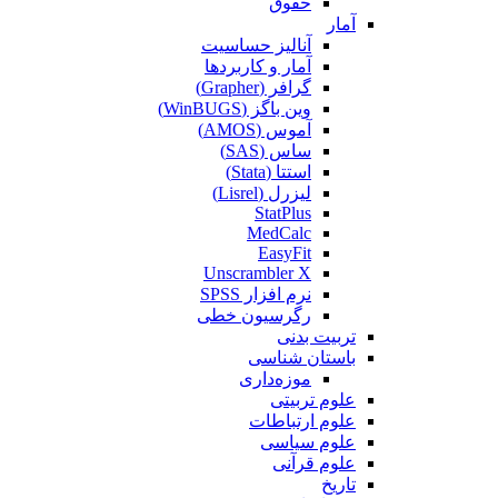
حقوق
آمار
آنالیز حساسیت
آمار و کاربردها
گرافر (Grapher)
وین باگز (WinBUGS)
آموس (AMOS)
ساس (SAS)
استتا (Stata)
لیزرل (Lisrel)
StatPlus
MedCalc
EasyFit
Unscrambler X
نرم افزار SPSS
رگرسیون خطی
تربیت بدنی
باستان شناسی
موزه‌داری
علوم تربیتی
علوم ارتباطات
علوم سیاسی
علوم قرآنی
تاریخ