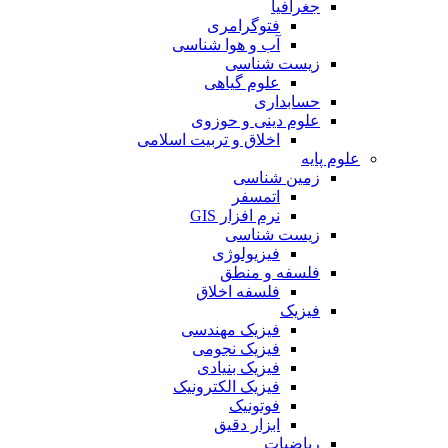
جغرافیا
فتوگرامری
آب و هوا شناسی
زیست شناسی
علوم گیاهی
حسابداری
علوم دینی و حوزوی
اخلاق و تربیت اسلامی
علوم پایه
زمین شناسی
اتمسفر
نرم افزار GIS
زیست شناسی
فیزیولوژی
فلسفه و منطق
فلسفه اخلاق
فیزیک
فیزیک مهندسی
فیزیک نجومی
فیزیک بنیادی
فیزیک الکترونیک
فوتونیک
ابزار دقیق
ریاضیات