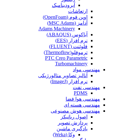
آیرودینامیک
ارتعاشات
اوپن فوم (OpenFoam)
آدامز (MSC Adams)
Adams Machinery
آباکوس (ABAQUS)
نرم افزار (EES)
فلوئنت (FLUENT)
ترموفلو(Thermoflow)
PTC Creo Parametric
Turbomachinery
مهندسی مواد
آنالیز تصاویر متالورژیکی
نرم افزار (ImageJ)
مهندسی نفت
PDMS
مهندسی هوا فضا
مهندسی هسته ای
مهندسی هوش مصنوعی
اصول رباتیکز
پردازش تصویر
یادگیری ماشین
وکا (Weka)