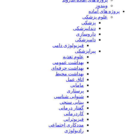
ویندوز
پروژه های آماده
علوم پزشکی
پزشکی
دندانپزشکی
داروسازی
دامپزشکی
فیزیولوژی دامی
پیراپزشکی
علوم تغذیه
بهداشت عمومی
بهداشت حرفه‌ای
بهداشت محیط
اتاق عمل
مامایی
پرستاری
شنوایی شناسی
بینایی سنجی
گفتار درمانی
کاردرمانی
فیزیوتراپی
مددکاری اجتماعی
رادیولوژی