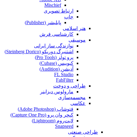
Mischief
ارتباط تصویری
چاپ
پابلیشر (Publisher)
هنر اسلامی
کارشناسی فرش
موسیقی
نوازندگی ساز ایرانی
اشتنبرگ دوریکو (Steinberg Dorico)
پرو تولز (Pro Tools)
کیوبیس (Cubase‎)
آدیشن (Audition)
FL Studio
FabFilter
طراحی و دوخت
مارولوس دیزاینر
مجسمه‌سازی‌
عکاسی
فتوشاپ (Adobe Photoshop)
کپچر وان پرو (Capture One Pro)
لایت‌روم (Lightroom)
Snapseed
طراحی صنعتی