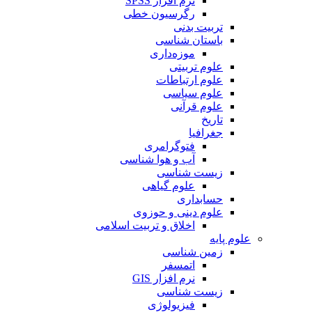
نرم افزار SPSS
رگرسیون خطی
تربیت بدنی
باستان شناسی
موزه‌داری
علوم تربیتی
علوم ارتباطات
علوم سیاسی
علوم قرآنی
تاریخ
جغرافیا
فتوگرامری
آب و هوا شناسی
زیست شناسی
علوم گیاهی
حسابداری
علوم دینی و حوزوی
اخلاق و تربیت اسلامی
علوم پایه
زمین شناسی
اتمسفر
نرم افزار GIS
زیست شناسی
فیزیولوژی