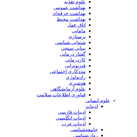
علوم تغذیه
بهداشت عمومی
بهداشت حرفه‌ای
بهداشت محیط
اتاق عمل
مامایی
پرستاری
شنوایی شناسی
بینایی سنجی
گفتار درمانی
کاردرمانی
فیزیوتراپی
مددکاری اجتماعی
رادیولوژی
هوشبری
علوم آزمایشگاهی
فناوری اطلاعات سلامت
علوم انسانی
ادبیات
ادبیات فارسی
ادبیات انگلیسی
ادبیات عرب
جامعه‌شناسی
روان‌شناسی