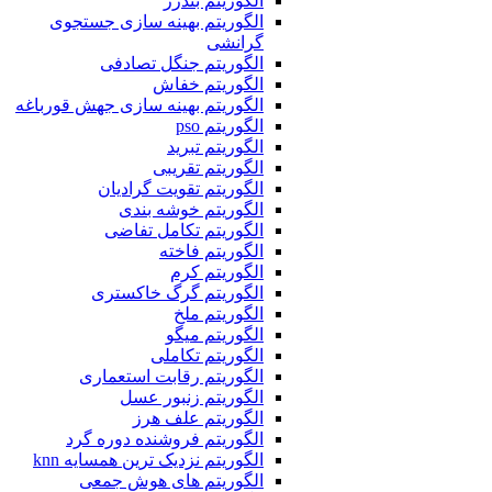
الگوریتم بندرز
الگوریتم بهینه سازی جستجوی
گرانشی
الگوریتم جنگل تصادفی
الگوریتم خفاش
الگوریتم بهینه سازی جهش قورباغه
الگوریتم pso
الگوریتم تبرید
الگوریتم تقریبی
الگوریتم تقویت گرادیان
الگوریتم خوشه بندی
الگوریتم تکامل تفاضی
الگوریتم فاخته
الگوریتم کرم
الگوریتم گرگ خاکستری
الگوریتم ملخ
الگوریتم میگو
الگوریتم تکاملی
الگوریتم رقابت استعماری
الگوریتم زنبور عسل
الگوریتم علف هرز
الگوریتم فروشنده دوره گرد
الگوریتم نزدیک ترین همسایه knn
الگوریتم های هوش جمعی