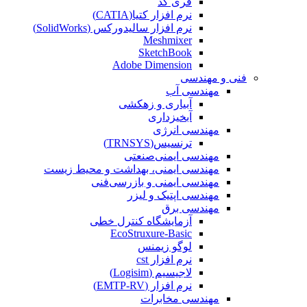
فری کد
نرم افزار کتیا(CATIA)
نرم افزار سالیدورکس (SolidWorks)
Meshmixer
SketchBook
Adobe Dimension
فنی و مهندسی
مهندسی آب
آبیاری و زهکشی
آبخیزداری
مهندسی انرژی
ترنسیس(TRNSYS)
مهندسی ایمنی‌صنعتی
مهندسی ایمنی، بهداشت و محیط زیست
مهندسی ایمنی‌ و‌ بازرسی‌فنی
مهندسی اپتیک و لیزر
مهندسی برق
آزمایشگاه کنترل خطی
EcoStruxure-Basic
لوگو زیمنس
نرم افزار cst
لاجیسیم (Logisim)
نرم افزار (EMTP-RV)
مهندسی مخابرات