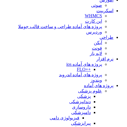
صوتی
اسکریپت
WHMCS
اپن کارت
پروژه های آماده طراحی و ساخت قالب جوملا
وردپرس
طراحی
آیکن
فونت
لایه باز
نرم افزار
پروژه های آماده ios
++FLO
پروژه های آماده اندروید
ویندوز
پروژه های آماده
علوم پزشکی
پزشکی
دندانپزشکی
داروسازی
دامپزشکی
فیزیولوژی دامی
پیراپزشکی