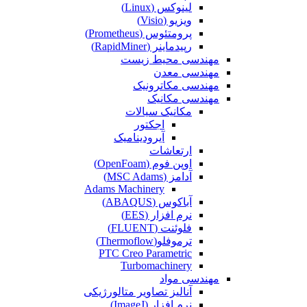
لینوکس (Linux)
ویزیو (Visio)
پرومتئوس (Prometheus)
رپیدماینر (RapidMiner)
مهندسی محیط زیست
مهندسی معدن
مهندسی مکاترونیک
مهندسی مکانیک
مکانیک سیالات
اجکتور
آیرودینامیک
ارتعاشات
اوپن فوم (OpenFoam)
آدامز (MSC Adams)
Adams Machinery
آباکوس (ABAQUS)
نرم افزار (EES)
فلوئنت (FLUENT)
ترموفلو(Thermoflow)
PTC Creo Parametric
Turbomachinery
مهندسی مواد
آنالیز تصاویر متالورژیکی
نرم افزار (ImageJ)