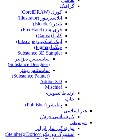
نقاشی‌
گرافیک
کورل (CorelDRAW)
ایلاستریتور (Illustrator)
بلندر (Blender)
فری هند (FreeHand)
کانوا (Canva)
اینک اسکیپ (Inkscape)
فیگما (Figma‎)
Substance 3D Sampler
سابستنس دیزاینر
(Substance Designer)
سابستنس پینتر
(Substance Painter)
Adobe XD
Mischief
ارتباط تصویری
چاپ
پابلیشر (Publisher)
هنر اسلامی
کارشناسی فرش
موسیقی
نوازندگی ساز ایرانی
اشتنبرگ دوریکو (Steinberg Dorico)