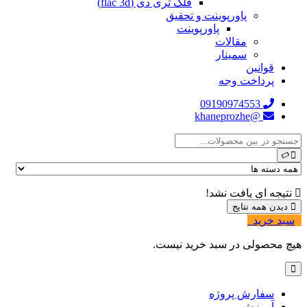
فلک تری دی (flac 3d)
پاورپوینت و تحقیق
پاورپوینت
مقالات
سمینار
قوانین
پرداخت وجه
09190974553
@khaneprozhe
نتیجه ای یافت نشد!
دیدن همه نتایج
سبد خرید
0
هیچ محصولی در سبد خرید نیست.
سفارش پروژه
آموزش