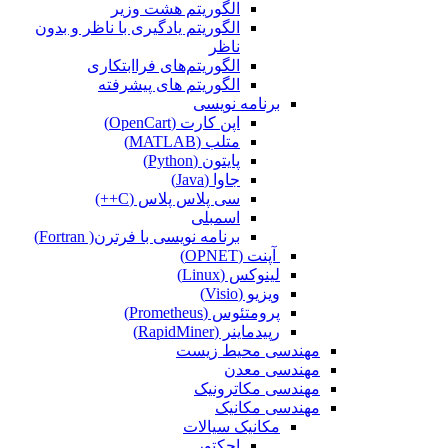
الگوریتم هشت وزیر
الگوریتم یادگیری با ناظر و بدون
ناظر
الگوریتم‌های فراابتکاری
الگوریتم های پیشرفته
برنامه نویسی
اپن کارت (OpenCart)
متلب (MATLAB)
پایتون (Python)
جاوا (Java)
سی پلاس پلاس (C++)
اسمبلی
برنامه نویسی با فرترن( Fortran)
آپنت (OPNET)
لینوکس (Linux)
ویزیو (Visio)
پرومتئوس (Prometheus)
رپیدماینر (RapidMiner)
مهندسی محیط زیست
مهندسی معدن
مهندسی مکاترونیک
مهندسی مکانیک
مکانیک سیالات
اجکتور