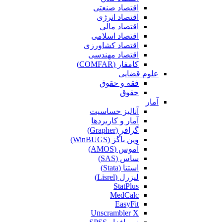
اقتصاد صنعتی
اقتصاد انرژی
اقتصاد مالی
اقتصاد اسلامی
اقتصاد کشاورزی
اقتصاد مهندسی
کامفار (COMFAR)
علوم قضایی
فقه و حقوق
حقوق
آمار
آنالیز حساسیت
آمار و کاربردها
گرافر (Grapher)
وین باگز (WinBUGS)
آموس (AMOS)
ساس (SAS)
استتا (Stata)
لیزرل (Lisrel)
StatPlus
MedCalc
EasyFit
Unscrambler X