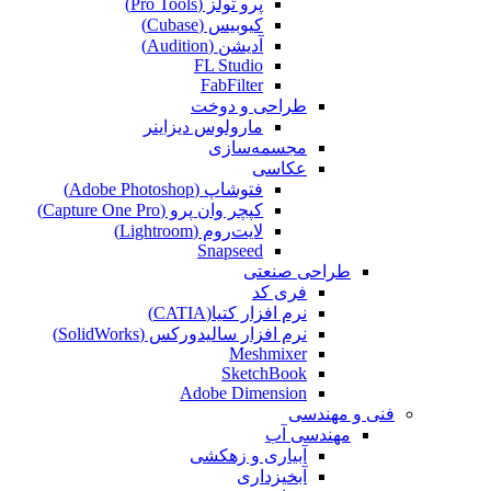
پرو تولز (Pro Tools)
کیوبیس (Cubase‎)
آدیشن (Audition)
FL Studio
FabFilter
طراحی و دوخت
مارولوس دیزاینر
مجسمه‌سازی‌
عکاسی
فتوشاپ (Adobe Photoshop)
کپچر وان پرو (Capture One Pro)
لایت‌روم (Lightroom)
Snapseed
طراحی صنعتی
فری کد
نرم افزار کتیا(CATIA)
نرم افزار سالیدورکس (SolidWorks)
Meshmixer
SketchBook
Adobe Dimension
فنی و مهندسی
مهندسی آب
آبیاری و زهکشی
آبخیزداری