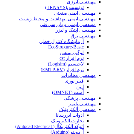
مهندسی انرژی
ترنسیس(TRNSYS)
مهندسی ایمنی‌صنعتی
مهندسی ایمنی، بهداشت و محیط زیست
مهندسی ایمنی‌ و‌ بازرسی‌فنی
مهندسی اپتیک و لیزر
مهندسی برق
آزمایشگاه کنترل خطی
EcoStruxure-Basic
لوگو زیمنس
نرم افزار cst
لاجیسیم (Logisim)
نرم افزار (EMTP-RV)
مهندسی مخابرات
فیبر نوری
آنتن
آمنت (OMNET)
مهندسی پزشکی
مهندسی پلیمر
مهندسی الکترونیک
ادوات ابررسانا
تجارت الکترونیک
اتوکد الکتریکال( Autocad Electrical)
آردوینو (Arduino)