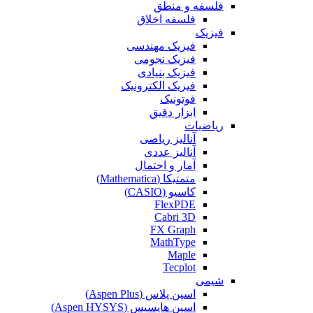
فلسفه و منطق
فلسفه اخلاق
فیزیک
فیزیک مهندسی
فیزیک نجومی
فیزیک بنیادی
فیزیک الکترونیک
فوتونیک
ابزار دقیق
ریاضیات
آنالیز ریاضی
آنالیز عددی
آمار و احتمال
متمتیکا (Mathematica)
کاسیو (CASIO)
FlexPDE
Cabri 3D
FX Graph
MathType
Maple
Tecplot
شیمی
اسپن پلاس (Aspen Plus)
اسپن هایسیس (Aspen HYSYS)