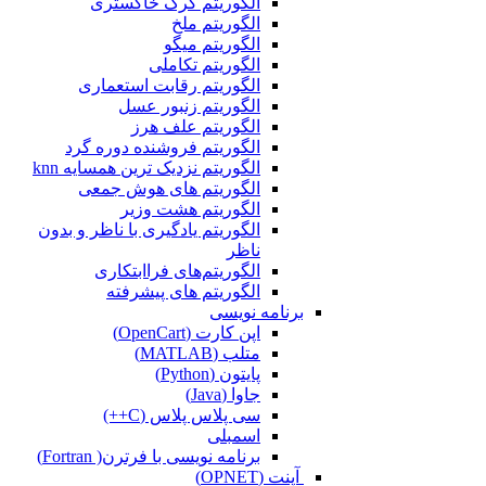
الگوریتم گرگ خاکستری
الگوریتم ملخ
الگوریتم میگو
الگوریتم تکاملی
الگوریتم رقابت استعماری
الگوریتم زنبور عسل
الگوریتم علف هرز
الگوریتم فروشنده دوره گرد
الگوریتم نزدیک ترین همسایه knn
الگوریتم های هوش جمعی
الگوریتم هشت وزیر
الگوریتم یادگیری با ناظر و بدون
ناظر
الگوریتم‌های فراابتکاری
الگوریتم های پیشرفته
برنامه نویسی
اپن کارت (OpenCart)
متلب (MATLAB)
پایتون (Python)
جاوا (Java)
سی پلاس پلاس (C++)
اسمبلی
برنامه نویسی با فرترن( Fortran)
آپنت (OPNET)