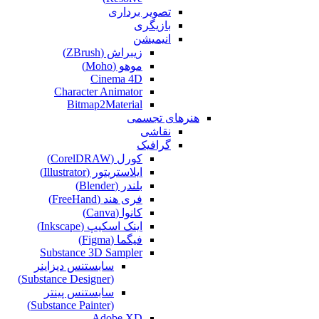
تصویر برداری
بازیگری
انیمیشن
زیبراش (ZBrush)
موهو (Moho)
Cinema 4D
Character Animator
Bitmap2Material
هنرهای تجسمی
نقاشی‌
گرافیک
کورل (CorelDRAW)
ایلاستریتور (Illustrator)
بلندر (Blender)
فری هند (FreeHand)
کانوا (Canva)
اینک اسکیپ (Inkscape)
فیگما (Figma‎)
Substance 3D Sampler
سابستنس دیزاینر
(Substance Designer)
سابستنس پینتر
(Substance Painter)
Adobe XD