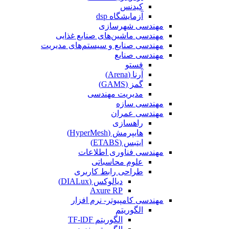
کیدنس
آزمایشگاه dsp
مهندسی شهرسازی
مهندسی ماشین‌های صنایع غذایی
مهندسی صنایع و سیستم‌های مدیریت
مهندسی صنایع
فستو
آرنا (Arena)
گمز (GAMS)
مدیریت مهندسی
مهندسی سازه
مهندسی عمران‌
راهسازی
هایپرمش (HyperMesh)
ایتبس (ETABS)
مهندسی فناوری اطلاعات
علوم محاسباتی
طراحی رابط کاربری
دیالوکس (DIALux)
Axure RP
مهندسی کامپیوتر- نرم افزار
الگوریتم
الگوریتم TF-lDF