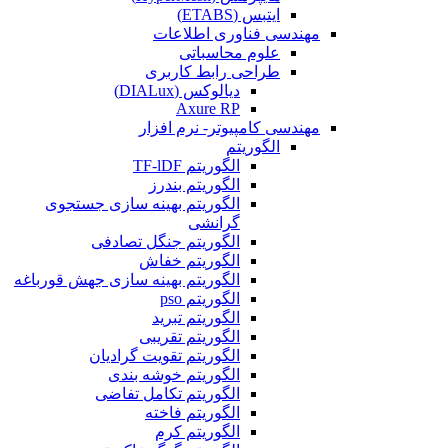
ایتبس (ETABS)
مهندسی فناوری اطلاعات
علوم محاسباتی
طراحی رابط کاربری
دیالوکس (DIALux)
Axure RP
مهندسی کامپیوتر- نرم افزار
الگوریتم
الگوریتم TF-lDF
الگوریتم بندرز
الگوریتم بهینه سازی جستجوی
گرانشی
الگوریتم جنگل تصادفی
الگوریتم خفاش
الگوریتم بهینه سازی جهش قورباغه
الگوریتم pso
الگوریتم تبرید
الگوریتم تقریبی
الگوریتم تقویت گرادیان
الگوریتم خوشه بندی
الگوریتم تکامل تفاضی
الگوریتم فاخته
الگوریتم کرم