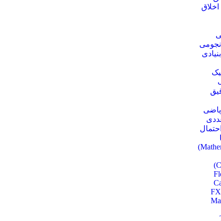
اخلاق
ی
نجومی
نیادی
یک
قیق
ریاضی
عددی
احتمال
F
Ca
FX
Ma