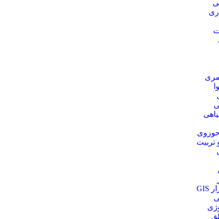
ی
ری
ت
مری
ا
ی
یاهی
حوزوی
 تربیت
 GIS
ی
وژی
ق