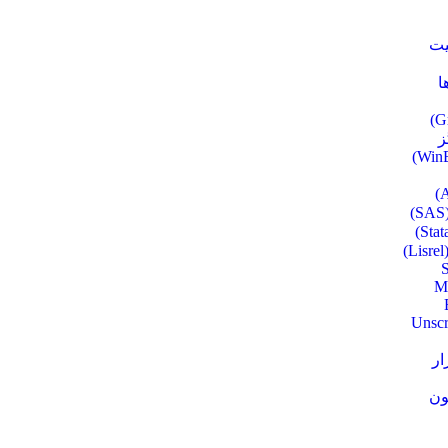
ت
ا
ز
)
S
M
Unscr
ار
ون