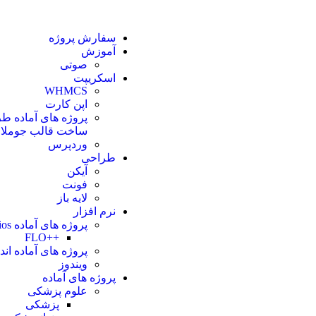
سفارش پروژه
آموزش
صوتی
اسکریپت
WHMCS
اپن کارت
پروژه های آماده ط
ساخت قالب جوملا
وردپرس
طراحی
آیکن
فونت
لایه باز
نرم افزار
پروژه های آماده ios
++FLO
پروژه های آماده اند
ویندوز
پروژه های آماده
علوم پزشکی
پزشکی