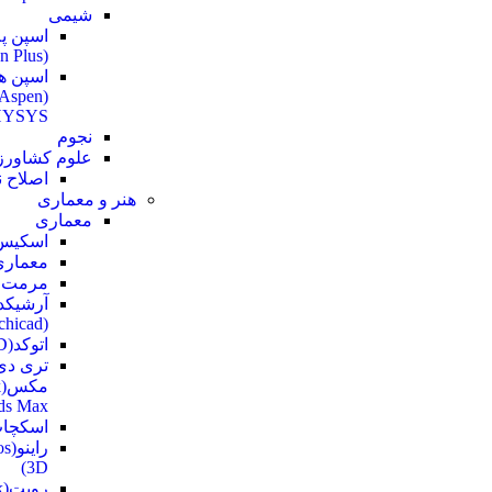
شیمی
اسپن پ
(Aspen Plus)
اسپن ه
(Aspen
YSYS)
نجوم
علوم کشاور
اصلاح ن
هنر و معماری
معماری
اسکیس
معماری
مرمت و
آرشیکد
(Archicad)
اتوکد(AutoCAD)
تری دی
م
ds Max)
اسکچاپ(tchUp
رای
3D)
ر