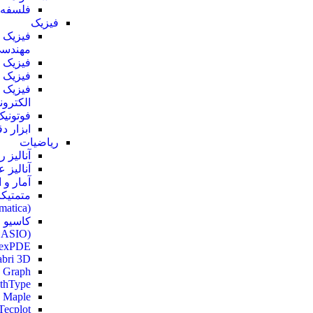
فلسفه 
فیزیک
فیزیک
مهندس
فیزیک 
فیزیک ب
فیزیک
الکترون
فوتونیک
ابزار د
ریاضیات
آنالیز 
آنالیز 
آمار و 
متمتیکا
(Mathematica)
کاسیو
(CASIO)
lexPDE
bri 3D
 Graph
thType
Maple
Tecplot