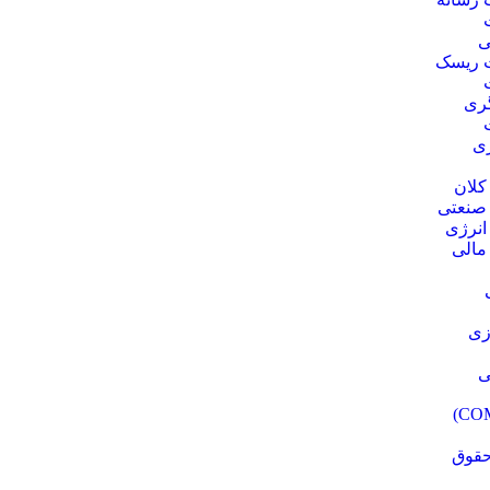
ی
 ریسک
ری
ژی
کلان
 صنعتی
انرژی
مالی
زی
ی
حقوق