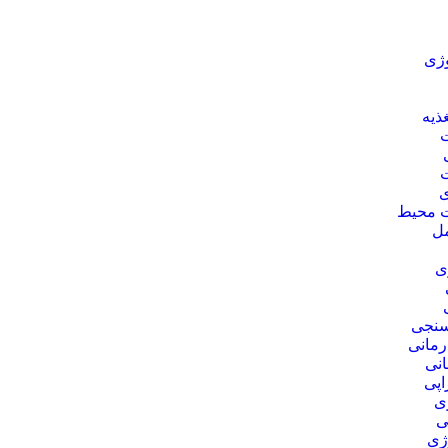
وژی
ذیه
ی
 محیط
مل
ی
 سنجی
رمانی
انی
اپی
ی
ی
ژی