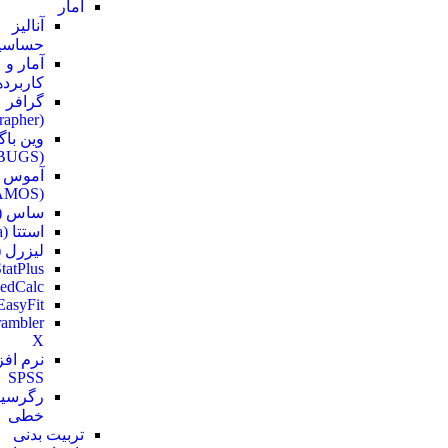
آمار
آنالیز
حساسی
آمار و
کاربرده
گرافر
(Grapher)
وین باگ
(WinBUGS)
آموس
(AMOS)
ساس (SAS)
استتا (Stata)
لیزرل (Lisrel
tatPlus
edCalc
EasyFit
ambler
X
نرم افز
SPSS
رگرسی
خطی
تربیت بدنی