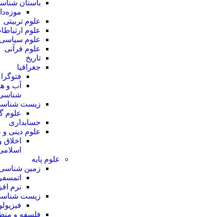
باستان شناس
موزه‌دا
علوم تربیتی
علوم ارتباطا
علوم سیاسی
علوم قرآنی
تاریخ
جغرافیا
فتوگرا
آب و هو
شناسی
زیست شناس
علوم گ
حسابداری
علوم دینی و 
اخلاق و
اسلامی
علوم پایه
زمین شناسی
اتمسفر
نرم افزار
زیست شناس
فیزیول
فلسفه و منط