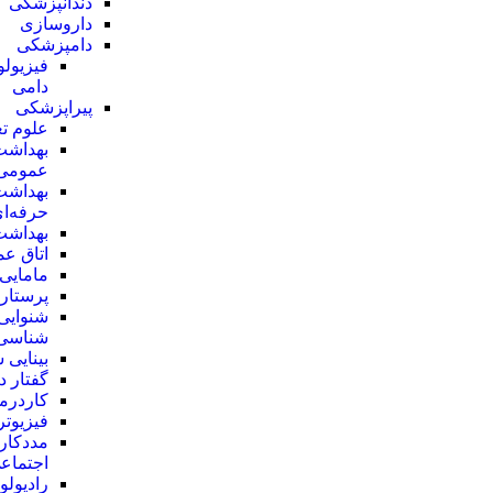
دندانپزشکی
داروسازی
دامپزشکی
فیزیول
دامی
پیراپزشکی
علوم تغ
بهداشت
عمومی
بهداشت
حرفه‌ا
بهداشت
اتاق ع
مامایی
پرستار
شنوایی
شناسی
بینایی
گفتار د
کاردرم
فیزیوتر
مددکار
اجتماع
رادیولو