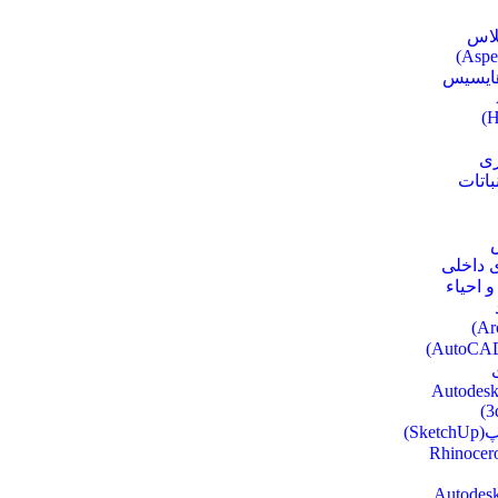
لاس
ایسیس
H
زی
باتات
 داخلی
 احیاء
کس(Autodesk
3
Ske)
نو(Rhinoceros
ویت(Autodesk