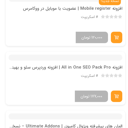
نسخه جدید!
افزونه Mobile register | عضویت با موبایل در ووکامرس
اسکریپت
120,000
تومان
افزونه All in One SEO Pack Pro | افزونه وردپرس سئو و بهینه سازی
اسکریپت
177,000
تومان
المان های پیشرفته ویژوال کامپوزر | Ultimate Addons – نسخه جدید