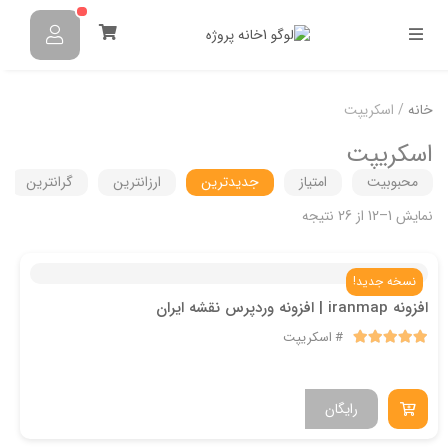
خانه
/ اسکریپت
اسکریپت
محبوبیت
امتیاز
جدیدترین
ارزانترین
گرانترین
نمایش 1–12 از 26 نتیجه
نسخه جدید!
افزونه iranmap | افزونه وردپرس نقشه ایران
اسکریپت
رایگان