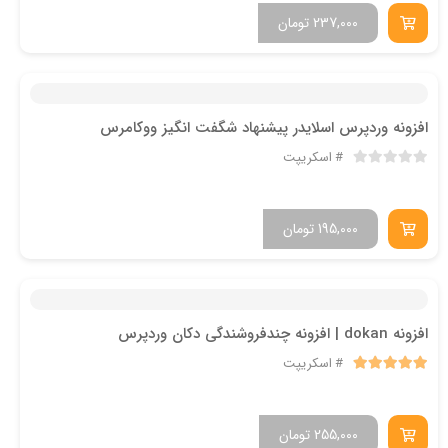
237,000
تومان
افزونه وردپرس اسلایدر پیشنهاد شگفت انگیز ووکامرس
اسکریپت
195,000
تومان
افزونه dokan | افزونه چندفروشندگی دکان وردپرس
اسکریپت
255,000
تومان