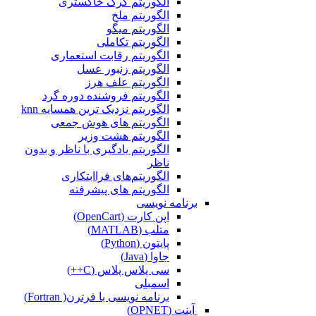
الگوریتم گرگ خاکستری
الگوریتم ملخ
الگوریتم میگو
الگوریتم تکاملی
الگوریتم رقابت استعماری
الگوریتم زنبور عسل
الگوریتم علف هرز
الگوریتم فروشنده دوره گرد
الگوریتم نزدیک ترین همسایه knn
الگوریتم های هوش جمعی
الگوریتم هشت وزیر
الگوریتم یادگیری با ناظر و بدون
ناظر
الگوریتم‌های فراابتکاری
الگوریتم های پیشرفته
برنامه نویسی
اپن کارت (OpenCart)
متلب (MATLAB)
پایتون (Python)
جاوا (Java)
سی پلاس پلاس (C++)
اسمبلی
برنامه نویسی با فرترن( Fortran)
آپنت (OPNET)