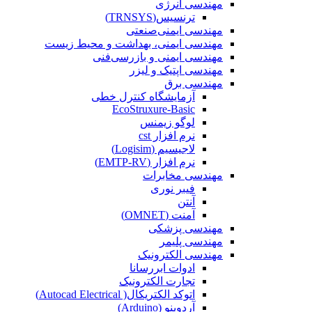
مهندسی انرژی
ترنسیس(TRNSYS)
مهندسی ایمنی‌صنعتی
مهندسی ایمنی، بهداشت و محیط زیست
مهندسی ایمنی‌ و‌ بازرسی‌فنی
مهندسی اپتیک و لیزر
مهندسی برق
آزمایشگاه کنترل خطی
EcoStruxure-Basic
لوگو زیمنس
نرم افزار cst
لاجیسیم (Logisim)
نرم افزار (EMTP-RV)
مهندسی مخابرات
فیبر نوری
آنتن
آمنت (OMNET)
مهندسی پزشکی
مهندسی پلیمر
مهندسی الکترونیک
ادوات ابررسانا
تجارت الکترونیک
اتوکد الکتریکال( Autocad Electrical)
آردوینو (Arduino)