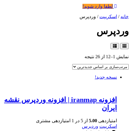
لطفا وارد شوید!
خانه
/
اسکریپت
/ وردپرس
وردپرس
نمایش 1–12 از 26 نتیجه
نسخه جدید!
افزونه iranmap | افزونه وردپرس نقشه
ایران
امتیازدهی
5.00
از 5 در
1
امتیازدهی مشتری
اسکریپت
وردپرس