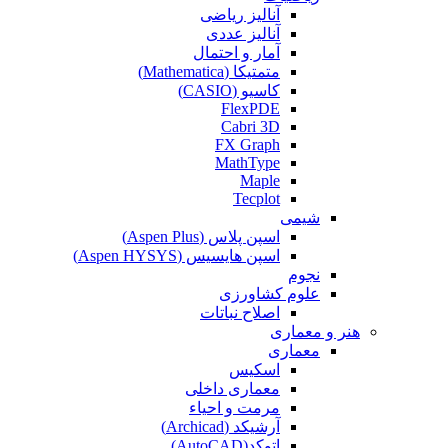
آنالیز ریاضی
آنالیز عددی
آمار و احتمال
متمتیکا (Mathematica)
کاسیو (CASIO)
FlexPDE
Cabri 3D
FX Graph
MathType
Maple
Tecplot
شیمی
اسپن پلاس (Aspen Plus)
اسپن هایسیس (Aspen HYSYS)
نجوم
علوم کشاورزی
اصلاح نباتات
هنر و معماری
معماری
اسکیس
معماری داخلی
مرمت و احیاء
آرشیکد (Archicad)
اتوکد(AutoCAD)