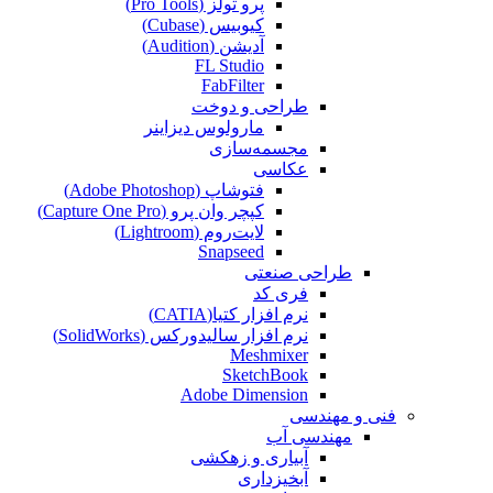
پرو تولز (Pro Tools)
کیوبیس (Cubase‎)
آدیشن (Audition)
FL Studio
FabFilter
طراحی و دوخت
مارولوس دیزاینر
مجسمه‌سازی‌
عکاسی
فتوشاپ (Adobe Photoshop)
کپچر وان پرو (Capture One Pro)
لایت‌روم (Lightroom)
Snapseed
طراحی صنعتی
فری کد
نرم افزار کتیا(CATIA)
نرم افزار سالیدورکس (SolidWorks)
Meshmixer
SketchBook
Adobe Dimension
فنی و مهندسی
مهندسی آب
آبیاری و زهکشی
آبخیزداری