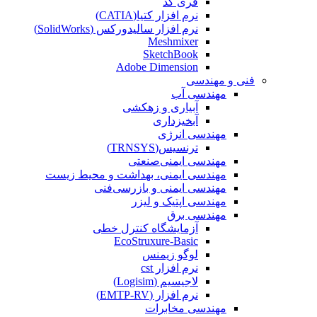
فری کد
نرم افزار کتیا(CATIA)
نرم افزار سالیدورکس (SolidWorks)
Meshmixer
SketchBook
Adobe Dimension
فنی و مهندسی
مهندسی آب
آبیاری و زهکشی
آبخیزداری
مهندسی انرژی
ترنسیس(TRNSYS)
مهندسی ایمنی‌صنعتی
مهندسی ایمنی، بهداشت و محیط زیست
مهندسی ایمنی‌ و‌ بازرسی‌فنی
مهندسی اپتیک و لیزر
مهندسی برق
آزمایشگاه کنترل خطی
EcoStruxure-Basic
لوگو زیمنس
نرم افزار cst
لاجیسیم (Logisim)
نرم افزار (EMTP-RV)
مهندسی مخابرات