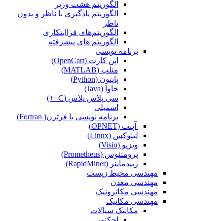
الگوریتم هشت وزیر
الگوریتم یادگیری با ناظر و بدون
ناظر
الگوریتم‌های فراابتکاری
الگوریتم های پیشرفته
برنامه نویسی
اپن کارت (OpenCart)
متلب (MATLAB)
پایتون (Python)
جاوا (Java)
سی پلاس پلاس (C++)
اسمبلی
برنامه نویسی با فرترن( Fortran)
آپنت (OPNET)
لینوکس (Linux)
ویزیو (Visio)
پرومتئوس (Prometheus)
رپیدماینر (RapidMiner)
مهندسی محیط زیست
مهندسی معدن
مهندسی مکاترونیک
مهندسی مکانیک
مکانیک سیالات
اجکتور