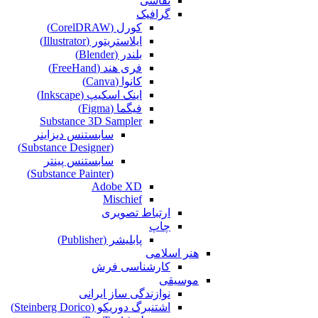
نقاشی‌
گرافیک
کورل (CorelDRAW)
ایلاستریتور (Illustrator)
بلندر (Blender)
فری هند (FreeHand)
کانوا (Canva)
اینک اسکیپ (Inkscape)
فیگما (Figma‎)
Substance 3D Sampler
سابستنس دیزاینر
(Substance Designer)
سابستنس پینتر
(Substance Painter)
Adobe XD
Mischief
ارتباط تصویری
چاپ
پابلیشر (Publisher)
هنر اسلامی
کارشناسی فرش
موسیقی
نوازندگی ساز ایرانی
اشتنبرگ دوریکو (Steinberg Dorico)