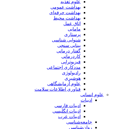
علوم تغذیه
بهداشت عمومی
بهداشت حرفه‌ای
بهداشت محیط
اتاق عمل
مامایی
پرستاری
شنوایی شناسی
بینایی سنجی
گفتار درمانی
کاردرمانی
فیزیوتراپی
مددکاری اجتماعی
رادیولوژی
هوشبری
علوم آزمایشگاهی
فناوری اطلاعات سلامت
علوم انسانی
ادبیات
ادبیات فارسی
ادبیات انگلیسی
ادبیات عرب
جامعه‌شناسی
روان‌شناسی