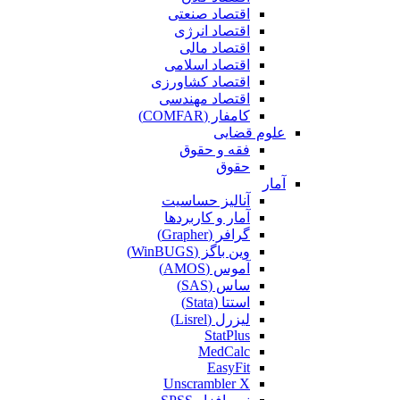
اقتصاد صنعتی
اقتصاد انرژی
اقتصاد مالی
اقتصاد اسلامی
اقتصاد کشاورزی
اقتصاد مهندسی
کامفار (COMFAR)
علوم قضایی
فقه و حقوق
حقوق
آمار
آنالیز حساسیت
آمار و کاربردها
گرافر (Grapher)
وین باگز (WinBUGS)
آموس (AMOS)
ساس (SAS)
استتا (Stata)
لیزرل (Lisrel)
StatPlus
MedCalc
EasyFit
Unscrambler X