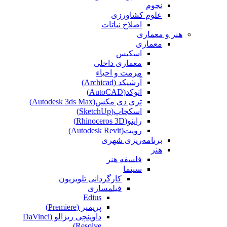
نجوم
علوم کشاورزی
اصلاح نباتات
هنر و معماری
معماری
اسکیس
معماری داخلی
مرمت و احیاء
آرشیکد (Archicad)
اتوکد(AutoCAD)
تری دی مکس(Autodesk 3ds Max)
اسکچاپ(SketchUp)
راینو(Rhinoceros 3D)
رویت(Autodesk Revit)
برنامه‌ریزی شهری
هنر
فلسفه هنر
سینما
کارگردانی تلویزیون
فیلمسازی
Edius
پریمیر (Premiere)
داوینچی ریزالو (DaVinci
Resolve)