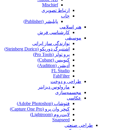
Mischief
ارتباط تصویری
چاپ
پابلیشر (Publisher)
هنر اسلامی
کارشناسی فرش
موسیقی
نوازندگی ساز ایرانی
اشتنبرگ دوریکو (Steinberg Dorico)
پرو تولز (Pro Tools)
کیوبیس (Cubase‎)
آدیشن (Audition)
FL Studio
FabFilter
طراحی و دوخت
مارولوس دیزاینر
مجسمه‌سازی‌
عکاسی
فتوشاپ (Adobe Photoshop)
کپچر وان پرو (Capture One Pro)
لایت‌روم (Lightroom)
Snapseed
طراحی صنعتی