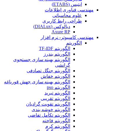
ایتبس (ETABS)
مهندسی فناوری اطلاعات
علوم محاسباتی
طراحی رابط کاربری
دیالوکس (DIALux)
Axure RP
مهندسی کامپیوتر- نرم افزار
الگوریتم
الگوریتم TF-lDF
الگوریتم بندرز
الگوریتم بهینه سازی جستجوی
گرانشی
الگوریتم جنگل تصادفی
الگوریتم خفاش
الگوریتم بهینه سازی جهش قورباغه
الگوریتم pso
الگوریتم تبرید
الگوریتم تقریبی
الگوریتم تقویت گرادیان
الگوریتم خوشه بندی
الگوریتم تکامل تفاضی
الگوریتم فاخته
الگوریتم کرم