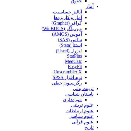
حقوق
آمار
آنالیز حساسیت
آمار و کاربردها
گرافر (Grapher)
وین باگز (WinBUGS)
آموس (AMOS)
ساس (SAS)
استتا (Stata)
لیزرل (Lisrel)
StatPlus
MedCalc
EasyFit
Unscrambler X
نرم افزار SPSS
رگرسیون خطی
تربیت بدنی
باستان شناسی
موزه‌داری
علوم تربیتی
علوم ارتباطات
علوم سیاسی
علوم قرآنی
تاریخ