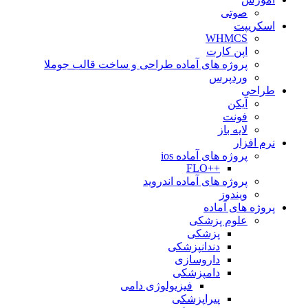
صوتی
اسکریپت
WHMCS
اپن کارت
پروژه های آماده طراحی و ساخت قالب جوملا
وردپرس
طراحی
آیکن
فونت
لایه باز
نرم افزار
پروژه های آماده ios
++FLO
پروژه های آماده اندروید
ویندوز
پروژه های آماده
علوم پزشکی
پزشکی
دندانپزشکی
داروسازی
دامپزشکی
فیزیولوژی دامی
پیراپزشکی