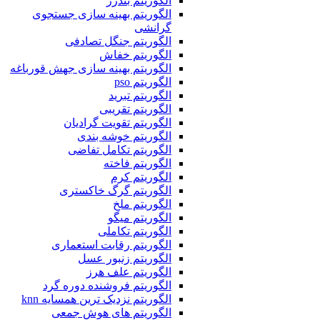
الگوریتم بندرز
الگوریتم بهینه سازی جستجوی
گرانشی
الگوریتم جنگل تصادفی
الگوریتم خفاش
الگوریتم بهینه سازی جهش قورباغه
الگوریتم pso
الگوریتم تبرید
الگوریتم تقریبی
الگوریتم تقویت گرادیان
الگوریتم خوشه بندی
الگوریتم تکامل تفاضی
الگوریتم فاخته
الگوریتم کرم
الگوریتم گرگ خاکستری
الگوریتم ملخ
الگوریتم میگو
الگوریتم تکاملی
الگوریتم رقابت استعماری
الگوریتم زنبور عسل
الگوریتم علف هرز
الگوریتم فروشنده دوره گرد
الگوریتم نزدیک ترین همسایه knn
الگوریتم های هوش جمعی