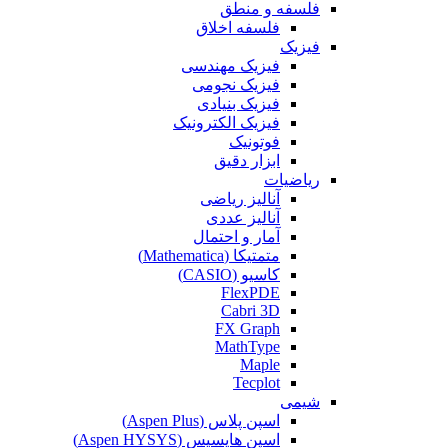
فلسفه و منطق
فلسفه اخلاق
فیزیک
فیزیک مهندسی
فیزیک نجومی
فیزیک بنیادی
فیزیک الکترونیک
فوتونیک
ابزار دقیق
ریاضیات
آنالیز ریاضی
آنالیز عددی
آمار و احتمال
متمتیکا (Mathematica)
کاسیو (CASIO)
FlexPDE
Cabri 3D
FX Graph
MathType
Maple
Tecplot
شیمی
اسپن پلاس (Aspen Plus)
اسپن هایسیس (Aspen HYSYS)