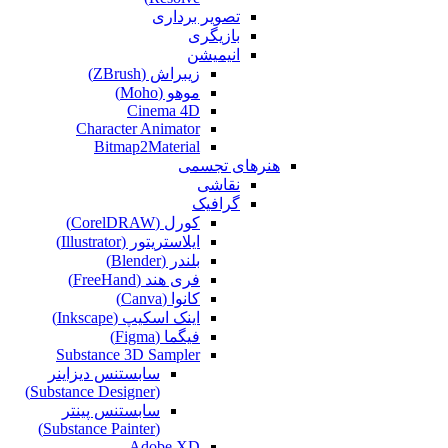
تصویر برداری
بازیگری
انیمیشن
زیبراش (ZBrush)
موهو (Moho)
Cinema 4D
Character Animator
Bitmap2Material
هنرهای تجسمی
نقاشی‌
گرافیک
کورل (CorelDRAW)
ایلاستریتور (Illustrator)
بلندر (Blender)
فری هند (FreeHand)
کانوا (Canva)
اینک اسکیپ (Inkscape)
فیگما (Figma‎)
Substance 3D Sampler
سابستنس دیزاینر
(Substance Designer)
سابستنس پینتر
(Substance Painter)
Adobe XD