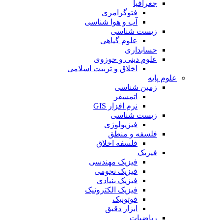
جغرافیا
فتوگرامری
آب و هوا شناسی
زیست شناسی
علوم گیاهی
حسابداری
علوم دینی و حوزوی
اخلاق و تربیت اسلامی
علوم پایه
زمین شناسی
اتمسفر
نرم افزار GIS
زیست شناسی
فیزیولوژی
فلسفه و منطق
فلسفه اخلاق
فیزیک
فیزیک مهندسی
فیزیک نجومی
فیزیک بنیادی
فیزیک الکترونیک
فوتونیک
ابزار دقیق
ریاضیات