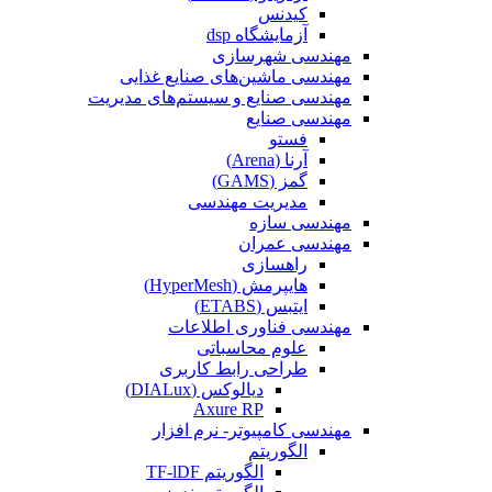
کیدنس
آزمایشگاه dsp
مهندسی شهرسازی
مهندسی ماشین‌های صنایع غذایی
مهندسی صنایع و سیستم‌های مدیریت
مهندسی صنایع
فستو
آرنا (Arena)
گمز (GAMS)
مدیریت مهندسی
مهندسی سازه
مهندسی عمران‌
راهسازی
هایپرمش (HyperMesh)
ایتبس (ETABS)
مهندسی فناوری اطلاعات
علوم محاسباتی
طراحی رابط کاربری
دیالوکس (DIALux)
Axure RP
مهندسی کامپیوتر- نرم افزار
الگوریتم
الگوریتم TF-lDF