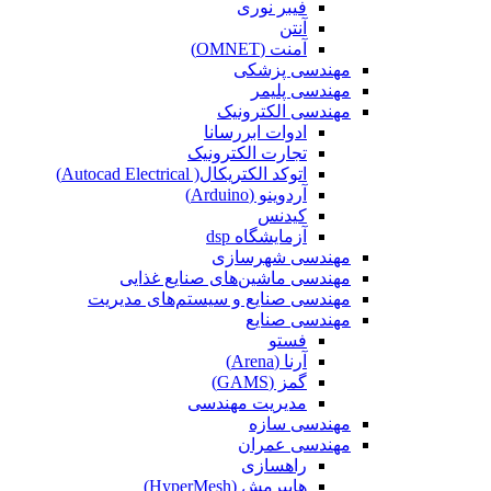
فیبر نوری
آنتن
آمنت (OMNET)
مهندسی پزشکی
مهندسی پلیمر
مهندسی الکترونیک
ادوات ابررسانا
تجارت الکترونیک
اتوکد الکتریکال( Autocad Electrical)
آردوینو (Arduino)
کیدنس
آزمایشگاه dsp
مهندسی شهرسازی
مهندسی ماشین‌های صنایع غذایی
مهندسی صنایع و سیستم‌های مدیریت
مهندسی صنایع
فستو
آرنا (Arena)
گمز (GAMS)
مدیریت مهندسی
مهندسی سازه
مهندسی عمران‌
راهسازی
هایپرمش (HyperMesh)