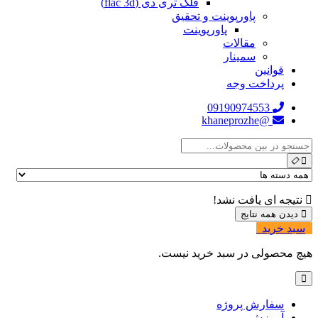
فلک تری دی (flac 3d)
پاورپوینت و تحقیق
پاورپوینت
مقالات
سمینار
قوانین
پرداخت وجه
09190974553
@khaneprozhe
نتیجه ای یافت نشد!
دیدن همه نتایج
سبد خرید
0
هیچ محصولی در سبد خرید نیست.
سفارش پروژه
آموزش