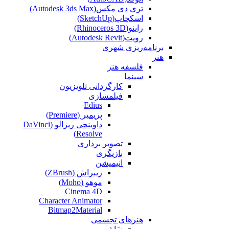
تری دی مکس(Autodesk 3ds Max)
اسکچاپ(SketchUp)
راینو(Rhinoceros 3D)
رویت(Autodesk Revit)
برنامه‌ریزی شهری
هنر
فلسفه هنر
سینما
کارگردانی تلویزیون
فیلمسازی
Edius
پریمیر (Premiere)
داوینچی ریزالو (DaVinci
Resolve)
تصویر برداری
بازیگری
انیمیشن
زیبراش (ZBrush)
موهو (Moho)
Cinema 4D
Character Animator
Bitmap2Material
هنرهای تجسمی