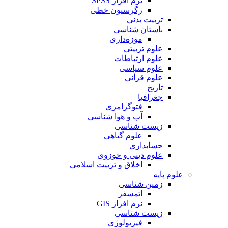
نرم افزار SPSS
رگرسیون خطی
تربیت بدنی
باستان شناسی
موزه‌داری
علوم تربیتی
علوم ارتباطات
علوم سیاسی
علوم قرآنی
تاریخ
جغرافیا
فتوگرامری
آب و هوا شناسی
زیست شناسی
علوم گیاهی
حسابداری
علوم دینی و حوزوی
اخلاق و تربیت اسلامی
علوم پایه
زمین شناسی
اتمسفر
نرم افزار GIS
زیست شناسی
فیزیولوژی