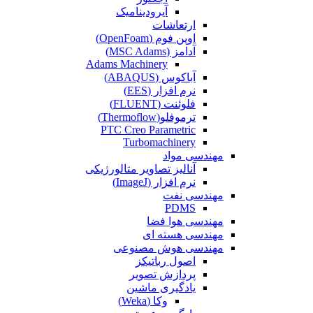
آیرودینامیک
ارتعاشات
اوپن فوم (OpenFoam)
آدامز (MSC Adams)
Adams Machinery
آباکوس (ABAQUS)
نرم افزار (EES)
فلوئنت (FLUENT)
ترموفلو(Thermoflow)
PTC Creo Parametric
Turbomachinery
مهندسی مواد
آنالیز تصاویر متالورژیکی
نرم افزار (ImageJ)
مهندسی نفت
PDMS
مهندسی هوا فضا
مهندسی هسته ای
مهندسی هوش مصنوعی
اصول رباتیکز
پردازش تصویر
یادگیری ماشین
وکا (Weka)