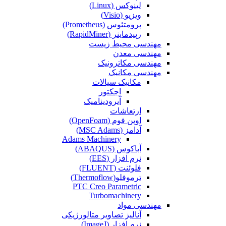
لینوکس (Linux)
ویزیو (Visio)
پرومتئوس (Prometheus)
رپیدماینر (RapidMiner)
مهندسی محیط زیست
مهندسی معدن
مهندسی مکاترونیک
مهندسی مکانیک
مکانیک سیالات
اجکتور
آیرودینامیک
ارتعاشات
اوپن فوم (OpenFoam)
آدامز (MSC Adams)
Adams Machinery
آباکوس (ABAQUS)
نرم افزار (EES)
فلوئنت (FLUENT)
ترموفلو(Thermoflow)
PTC Creo Parametric
Turbomachinery
مهندسی مواد
آنالیز تصاویر متالورژیکی
نرم افزار (ImageJ)