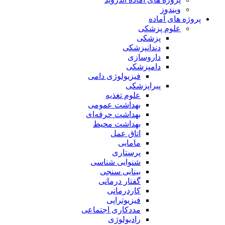
ویندوز
پروژه های آماده
علوم پزشکی
پزشکی
دندانپزشکی
داروسازی
دامپزشکی
فیزیولوژی دامی
پیراپزشکی
علوم تغذیه
بهداشت عمومی
بهداشت حرفه‌ای
بهداشت محیط
اتاق عمل
مامایی
پرستاری
شنوایی شناسی
بینایی سنجی
گفتار درمانی
کاردرمانی
فیزیوتراپی
مددکاری اجتماعی
رادیولوژی